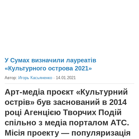
Театр
Архитектура
Кино
Техника
Общество
Факты
У Сумах визначили лауреатів
«Культурного острова 2021»
Выборы
Автор:
Игорь Касьяненко
·
14.01.2021
Деньги
Традиции
Арт-медіа проєкт «Культурний
Опросы
острів» був заснований в 2014
Экология
році Агенцією Творчих Подій
спільно з медіа порталом АТС.
Здоровье
Місія проекту — популяризація
Здоровый образ жизни