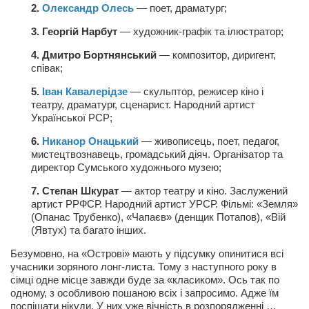
2.
Олександр Олесь
— поет, драматург;
3. Георгій Нарбут
— художник-графік та ілюстратор;
4. Дмитро Бортнянський
— композитор, диригент,
співак;
5.
Іван Кавалерідзе
— скульптор, режисер кіно і
театру, драматург, сценарист. Народний артист
Української РСР;
6.
Никанор Онацький
— живописець, поет, педагог,
мистецтвознавець, громадський діяч. Організатор та
директор Сумського художнього музею;
7. Степан Шкурат
— актор театру и кіно. Заслужений
артист РРФСР. Народний артист УРСР. Фільмі: «Земля»
(Опанас Трубенко), «Чапаєв» (денщик Потапов), «Вій
(Явтух) та багато інших.
Безумовно, на «Острові» мають у підсумку опинитися всі
учасники зоряного лонг-листа. Тому з наступного року в
сімці одне місце завжди буде за «класиком». Ось так по
одному, з особливою пошаною всіх і запросимо. Адже їм
поспішати нікуди. У них уже вічність в розпорядженні …