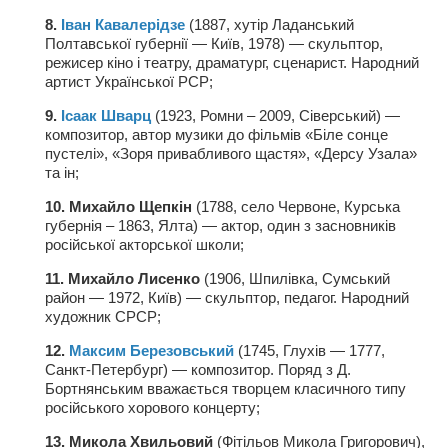
Туризм
8.
Іван Кавалерідзе
(1887, хутір Ладанський
«Траверс» — экипировочный центр
Полтавської губернії — Київ, 1978) — скульптор,
режисер кіно і театру, драматург, сценарист. Народний
Журналисты
артист Української РСР;
Александр Гвоздик
9.
Ісаак Шварц
(1923, Ромни – 2009, Сіверський) —
Александр Кугук
композитор, автор музики до фільмів «Біле сонце
пустелі», «Зоря привабливого щастя», «Дерсу Узала»
Музыканты
та ін;
Евгений Касьяненко
10. Михайло Щепкін
(1788, село Червоне, Курська
губернія – 1863, Ялта) — актор, один з засновників
Сергей Коноз
російської акторської школи;
Денис Федченко
11. Михайло Лисенко
(1906, Шпилівка, Сумський
район — 1972, Київ) — скульптор, педагог. Народний
Звукорежиссёры
художник СРСР;
Alfom Studio
12.
Максим Березовський
(1745, Глухів — 1777,
Guitarproduction Studio
Санкт-Петербург) — композитор. Поряд з Д.
Бортнянським вважається творцем класичного типу
Писатели
російського хорового концерту;
Поэты
13. Микола Хвильовий
(Фітільов Микола Григорович),