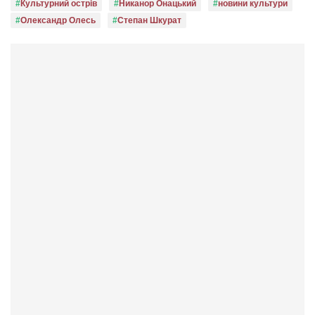
Культурний острів
Никанор Онацький
новини культури
Олександр Олесь
Степан Шкурат