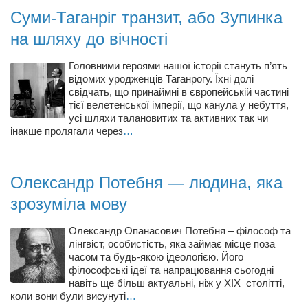
Суми-Таганріг транзит, або Зупинка
на шляху до вічності
Головними героями нашої історії стануть п’ять
відомих уродженців Таганрогу. Їхні долі
свідчать, що принаймні в європейській частині
тієї велетенської імперії, що канула у небуття,
усі шляхи талановитих та активних так чи
інакше пролягали через
…
Олександр Потебня — людина, яка
зрозуміла мову
Олександр Опанасович Потебня – філософ та
лінгвіст, особистість, яка займає місце поза
часом та будь-якою ідеологією. Його
філософські ідеї та напрацювання сьогодні
навіть ще більш актуальні, ніж у XIX столітті,
коли вони були висунуті
…