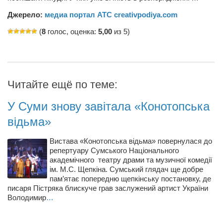
Джерело:
медиа портал АТС creativpodiya.com
(
8
голос, оценка:
5,00
из 5)
Читайте ещё по теме:
У Суми знову завітала «Конотопська
відьма»
Вистава «Конотопська відьма» повернулася до
репертуару Сумського Національного
академічного театру драми та музичної комедії
ім. М.С. Щепкіна. Сумський глядач ще добре
пам’ятає попередню щепкінську постановку, де
писаря Пістряка блискуче грав заслужений артист України
Володимир
…