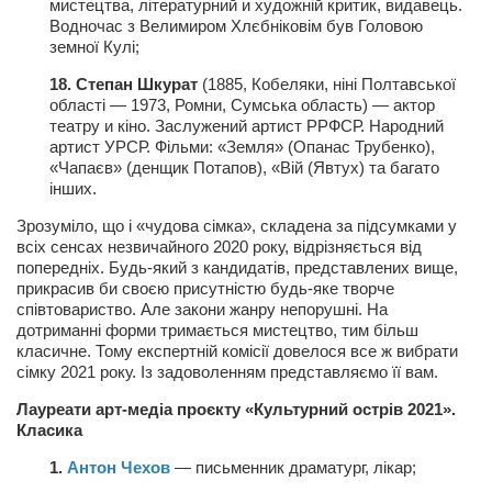
мистецтва, літературний и художній критик, видавець.
Конкурсы
Водночас з Велимиром Хлєбніковім був Головою
Фестиваль. Конкурс «Колибри» 2017
земної Кулі;
Конкурс «Колибри» 2016
18. Степан Шкурат
(1885, Кобеляки, ніні Полтавської
області — 1973, Ромни, Сумська область) — актор
Конкурс «Колибри» 2015
театру и кіно. Заслужений артист РРФСР. Народний
артист УРСР. Фільми: «Земля» (Опанас Трубенко),
Конкурс «Колибри» 2014
«Чапаєв» (денщик Потапов), «Вій (Явтух) та багато
інших.
Литературный конкурс «Я люблю Украину»
Зрозуміло, що і «чудова сімка», складена за підсумками у
Конкурс «Колибри — детям!» 2014
всіх сенсах незвичайного 2020 року, відрізняється від
Конкурс «Колибри» 2013
попередніх. Будь-який з кандидатів, представлених вище,
прикрасив би своєю присутністю будь-яке творче
Интервью
співтовариство. Але закони жанру непорушні. На
дотриманні форми тримається мистецтво, тим більш
Афиша
класичне. Тому експертній комісії довелося все ж вибрати
сімку 2021 року. Із задоволенням представляємо її вам.
Афиша Киев
Лауреати арт-медіа проєкту «Культурний острів 2021».
Афиша Сумы
Класика
О нас
1.
Антон Чехов
— письменник драматург, лікар;