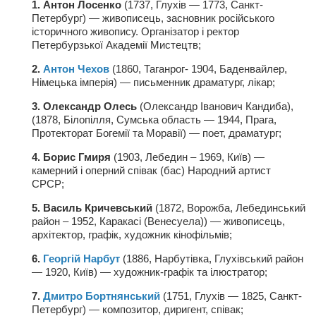
1. Антон Лосенко
(1737, Глухів — 1773, Санкт-
Косметологическое отделение КП Сумская
Петербург) — живописець, засновник російського
городская клиническая больница №4
історичного живопису. Організатор і ректор
Петербурзької Академії Мистецтв;
Оптика — Медтехника
2.
Антон Чехов
(1860, Таганрог- 1904, Баденвайлер,
Тенториум -центр независимых дистрибьюторов
Німецька імперія) — письменник драматург, лікар;
3. Олександр Олесь
(Олександр Іванович Кандиба),
Кафе, клубы, рестораны
(1878, Білопілля, Сумська область — 1944, Прага,
«Винегрет» — демократичный ресторан
Протекторат Богемії та Моравії) — поет, драматург;
«ЧАЙ — КАВА» магазин — кафе
4. Борис Гмиря
(1903, Лебедин – 1969, Київ) —
камерний і оперний співак (бас) Народний артист
Магазины
СРСР;
«CYCLE GARAGE» — магазин велосипедов
5. Василь Кричевський
(1872, Ворожба, Лебединський
район – 1952, Каракасі (Венесуела)) — живописець,
«Книголюб» — супермаркет
архітектор, графік, художник кінофільмів;
Багетный двор
6.
Георгій Нарбут
(1886, Нарбутівка, Глухівський район
МАГАЗИН СТИХОВ НА ЗАКАЗ
— 1920, Київ) — художник-графік та ілюстратор;
«Павел» — магазин мужской одежды
7.
Дмитро Бортнянський
(1751, Глухів — 1825, Санкт-
Петербург) — композитор, диригент, співак;