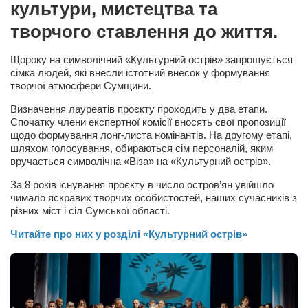
культури, мистецтва та
Сам себе доктор
творчого ставлення до життя.
Активный отдых
Курьезы
Щороку на символічний «Культурний острів» запрошується
сімка людей, які внесли істотний внесок у формування
Досье
творчої атмосфери Сумщини.
Арт-менеджеры
Визначення лауреатів проєкту проходить у два етапи.
Спочатку члени експертної комісії вносять свої пропозиції
Лариса Ильченко
щодо формування лонг-листа номінантів. На другому етапі,
шляхом голосування, обираються сім персоналій, яким
Орест Коваль
вручається символічна «Віза» на «Культурний острів».
Тамара Кубракова
За 8 років існування проєкту в число остров’ян увійшло
Елена Мельник
чимало яскравих творчих особистостей, наших сучасників з
різних міст і сіл Сумської області.
Вера Паненко
Читайте про них у розділі «Культурний острів»
Семён Салатенко
Сергей Шепилов
Актёры
Валентин Бурый