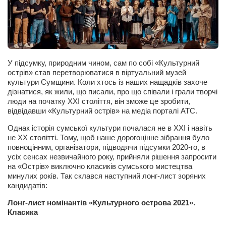
Артём Мяус
Александра Сокол
Барды
У підсумку, природним чином, сам по собі «Культурний
Владимир Айзенберг
острів» став перетворюватися в віртуальний музей
культури Сумщини. Коли хтось із наших нащадків захоче
Игорь Добровольский
дізнатися, як жили, що писали, про що співали і грали творчі
Ольга Козаченко
люди на початку XXI століття, він зможе це зробити,
відвідавши «Культурний острів» на медіа порталі АТС.
Оксана Скоробагатская
Однак історія сумської культури почалася не в XXI і навіть
Александра Скорук
не XX столітті. Тому, щоб наше дорогоцінне зібрання було
повноцінним, організатори, підводячи підсумки 2020-го, в
Евгений Полюхович
усіх сенсах незвичайного року, прийняли рішення запросити
на «Острів» виключно класиків сумського мистецтва
Ольга Чикина
минулих років. Так склався наступний лонг-лист зоряних
Бизнес-партнёры
кандидатів:
Здоровье
Лонг-лист номінантів «Культурного острова 2021».
Класика
Врач психиатр–нарколог Анплеев А.Б.