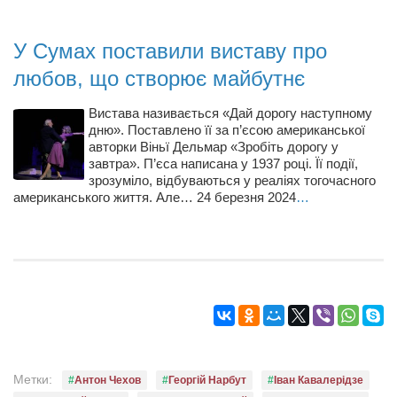
У Сумах поставили виставу про
любов, що створює майбутнє
Вистава називається «Дай дорогу наступному
дню». Поставлено її за п’єсою американської
авторки Віньї Дельмар «Зробіть дорогу у
завтра». П’єса написана у 1937 році. Її події,
зрозуміло, відбуваються у реаліях тогочасного
американського життя. Але… 24 березня 2024
…
Метки:
Антон Чехов
Георгій Нарбут
Іван Кавалерідзе