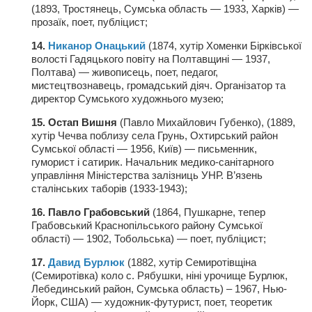
(1893, Тростянець, Сумська область — 1933, Харків) —
Режиссёры
прозаїк, поет, публіцист;
Художники
14.
Никанор Онацький
(1874, хутір Хоменки Бірківської
Надія Белокур
волості Гадяцького повіту на Полтавщині — 1937,
Полтава) — живописець, поет, педагог,
Анна Гидора
мистецтвознавець, громадський діяч. Організатор та
директор Сумського художнього музею;
Леонтий Костур
15. Остап Вишня
(Павло Михайлович Губенко), (1889,
Римма Миленкова
хутір Чечва поблизу села Грунь, Охтирський район
Сумської області — 1956, Київ) — письменник,
Ирина Проценко
гуморист і сатирик. Начальник медико-санітарного
Александр Садовский
управління Міністерства залізниць УНР. В’язень
сталінських таборів (1933-1943);
Сергей Степанов
16. Павло Грабовський
(1864, Пушкарне, тепер
Анна Черненко
Грабовський Краснопільського району Сумської
області) — 1902, Тобольська) — поет, публіцист;
Марина Фенота
17.
Давид Бурлюк
(1882, хутір Семиротівщіна
Гостиная
(Семиротівка) коло с. Рябушки, ніні урочище Бурлюк,
Лебединський район, Сумська область) – 1967, Нью-
Он и Она
Йорк, США) — художник-футурист, поет, теоретик