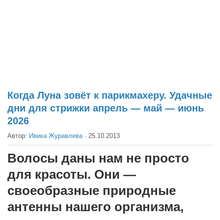
Театр
Архитектура
Кино
Техника
Общество
Факты
Когда Луна зовёт к парикмахеру. Удачные
дни для стрижки апрель — май — июнь
Выборы
2026
Деньги
Автор:
Ивика Журавлева
·
25.10.2013
Традиции
Волосы даны нам не просто
Опросы
для красоты. Они —
Экология
своеобразные природные
Здоровье
антенны нашего организма,
Здоровый образ жизни