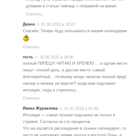
добавим в статью таблицу с поправкой на время.
Ответить
Диана
01.05.2015 в 18:07
Спасибо. Теперь буду пользоваться вашим календарем
Ответить
гость
30.06.2015 в 18:05
полный ПИПЕЦ!!! ЧИТАЮ И ХРЕНЕЮ…. в одном месте
пишут -плохой день, в другом месте -самый
благоприятный… по-моему везде написан полный бред!
никому и ничему не верьте!!! когда вам подскажет
интуиция, тогда и стригитесь….
Ответить
Ивика Журавлева
01.07.2015 в 01:49
Интуиция — самая лучшая подсказка не только в
стрижке. Согласна на сто процентов.
Что же касается расхождения в лунных календарях, то
часто не учитывают время захода и восхода Луны, а