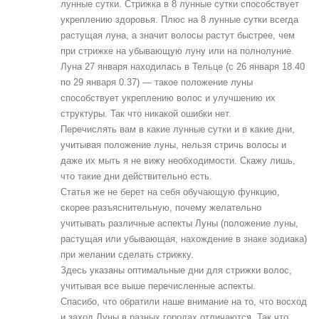
лунные сутки. Стрижка в 8 лунные сутки способствует
укреплению здоровья. Плюс на 8 лунные сутки всегда
растущая луна, а значит волосы растут быстрее, чем
при стрижке на убывающую луну или на полнолуние.
Луна 27 января находилась в Тельце (с 26 января 18.40
по 29 января 0.37) — такое положение луны
способствует укреплению волос и улучшению их
структуры. Так что никакой ошибки нет.
Перечислять вам в какие лунные сутки и в какие дни,
учитывая положение луны, нельзя стричь волосы и
даже их мыть я не вижу необходимости. Скажу лишь,
что такие дни действительно есть.
Статья же не берет на себя обучающую функцию,
скорее разъяснительную, почему желательно
учитывать различные аспекты Луны (положение луны,
растущая или убывающая, нахождение в знаке зодиака)
при желании сделать стрижку.
Здесь указаны оптимальные дни для стрижки волос,
учитывая все выше перечисленные аспекты.
Спасибо, что обратили наше внимание на то, что восход
и заход Луны в разных городах отличаются. Так что