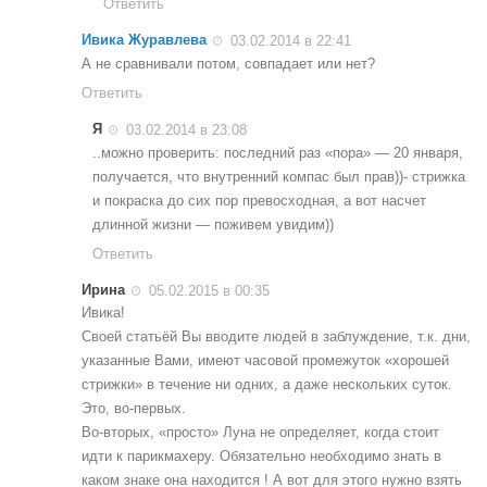
Ответить
Ивика Журавлева
03.02.2014 в 22:41
А не сравнивали потом, совпадает или нет?
Ответить
Я
03.02.2014 в 23:08
..можно проверить: последний раз «пора» — 20 января,
получается, что внутренний компас был прав))- стрижка
и покраска до сих пор превосходная, а вот насчет
длинной жизни — поживем увидим))
Ответить
Ирина
05.02.2015 в 00:35
Ивика!
Своей статьёй Вы вводите людей в заблуждение, т.к. дни,
указанные Вами, имеют часовой промежуток «хорошей
стрижки» в течение ни одних, а даже нескольких суток.
Это, во-первых.
Во-вторых, «просто» Луна не определяет, когда стоит
идти к парикмахеру. Обязательно необходимо знать в
каком знаке она находится ! А вот для этого нужно взять