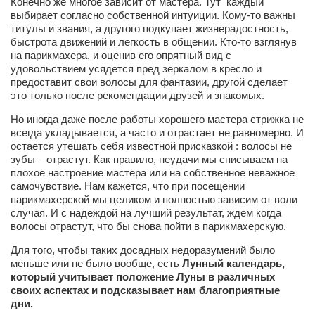
Конечно же многое зависит от мастера. Тут каждый
выбирает согласно собственной интуиции. Кому-то важны
Артём Мяус
титулы и звания, а другого подкупает жизнерадостность,
быстрота движений и легкость в общении. Кто-то взглянув
Александра Сокол
на парикмахера, и оценив его опрятный вид с
удовольствием усядется пред зеркалом в кресло и
Барды
предоставит свои волосы для фантазии, другой сделает
Владимир Айзенберг
это только после рекомендации друзей и знакомых.
Игорь Добровольский
Но иногда даже после работы хорошего мастера стрижка не
всегда укладывается, а часто и отрастает не равномерно. И
Ольга Козаченко
остается утешать себя известной присказкой : волосы не
зубы – отрастут. Как правило, неудачи мы списываем на
Оксана Скоробагатская
плохое настроение мастера или на собственное неважное
Александра Скорук
самочувствие. Нам кажется, что при посещении
парикмахерской мы целиком и полностью зависим от воли
Евгений Полюхович
случая. И с надеждой на лучший результат, ждем когда
волосы отрастут, что бы снова пойти в парикмахерскую.
Ольга Чикина
Для того, чтобы таких досадных недоразумений было
Бизнес-партнёры
меньше или не было вообще, есть
Лунный календарь,
который учитывает положение Луны в различных
Здоровье
своих аспектах и подсказывает нам благоприятные
Врач психиатр–нарколог Анплеев А.Б.
дни.