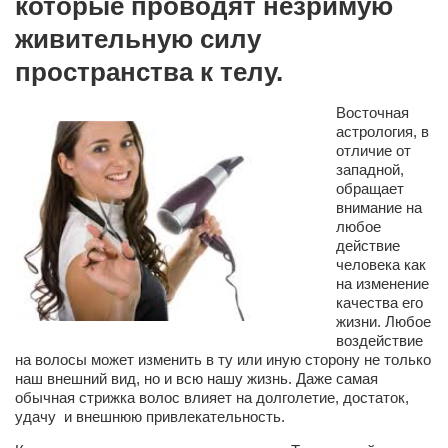
которые проводят незримую
Сам себе доктор
живительную силу
Активный отдых
пространства к телу.
Курьезы
Восточная
Досье
астрология, в
Арт-менеджеры
отличие от
западной,
Лариса Ильченко
обращает
внимание на
Орест Коваль
любое
действие
Тамара Кубракова
человека как
Елена Мельник
на изменение
качества его
Вера Паненко
жизни. Любое
воздействие
Семён Салатенко
на волосы может изменить в ту или иную сторону не только
наш внешний вид, но и всю нашу жизнь. Даже самая
Сергей Шепилов
обычная стрижка волос влияет на долголетие, достаток,
Актёры
удачу и внешнюю привлекательность.
Валентин Бурый