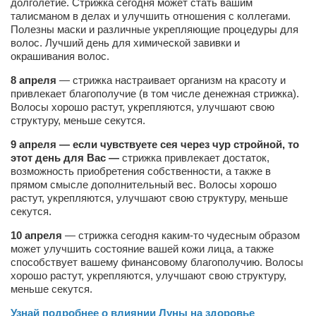
Туризм
долголетие. Стрижка сегодня может стать вашим
талисманом в делах и улучшить отношения с коллегами.
«Траверс» — экипировочный центр
Полезны маски и различные укрепляющие процедуры для
волос. Лучший день для химической завивки и
Журналисты
окрашивания волос.
Александр Гвоздик
8 апреля
— стрижка настраивает организм на красоту и
привлекает благополучие (в том числе денежная стрижка).
Александр Кугук
Волосы хорошо растут, укрепляются, улучшают свою
Музыканты
структуру, меньше секутся.
Евгений Касьяненко
9 апреля —
если чувствуете сея через чур стройной, то
этот день для Вас —
стрижка привлекает достаток,
Сергей Коноз
возможность приобретения собственности, а также в
прямом смысле дополнительный вес. Волосы хорошо
Денис Федченко
растут, укрепляются, улучшают свою структуру, меньше
Звукорежиссёры
секутся.
Alfom Studio
10 апреля
— стрижка сегодня каким-то чудесным образом
может улучшить состояние вашей кожи лица, а также
Guitarproduction Studio
способствует вашему финансовому благополучию. Волосы
хорошо растут, укрепляются, улучшают свою структуру,
Писатели
меньше секутся.
Поэты
Узнай подробнее о влиянии Луны на здоровье