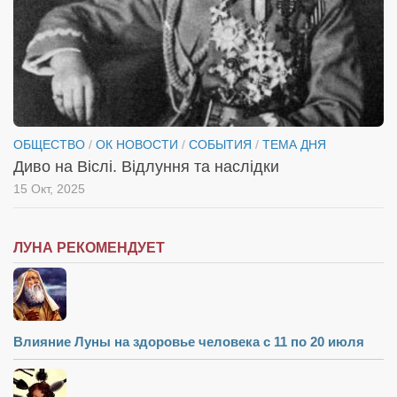
ОБЩЕСТВО
/
ОК НОВОСТИ
/
СОБЫТИЯ
/
ТЕМА ДНЯ
Диво на Віслі. Відлуння та наслідки
15 Окт, 2025
ЛУНА РЕКОМЕНДУЕТ
Влияние Луны на здоровье человека с 11 по 20 июля