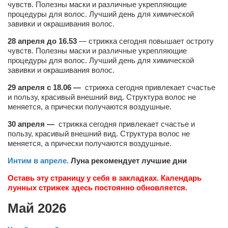
Конкурсы
чувств. Полезны маски и различные укрепляющие
процедуры для волос. Лучший день для химической
Фестиваль. Конкурс «Колибри» 2017
завивки и окрашивания волос.
Конкурс «Колибри» 2016
28 апреля до 16.53
— стрижка сегодня повышает остроту
чувств. Полезны маски и различные укрепляющие
Конкурс «Колибри» 2015
процедуры для волос. Лучший день для химической
завивки и окрашивания волос.
Конкурс «Колибри» 2014
29 апреля с 18.06
—
стрижка сегодня привлекает счастье
Литературный конкурс «Я люблю Украину»
и пользу, красивый внешний вид. Структура волос не
Конкурс «Колибри — детям!» 2014
меняется, а прически получаются воздушные.
Конкурс «Колибри» 2013
30 апреля
—
стрижка сегодня привлекает счастье и
пользу, красивый внешний вид. Структура волос не
Интервью
меняется, а прически получаются воздушные.
Афиша
Интим в апреле
.
Луна рекомендует лучшие дни
Афиша Киев
Оставь эту страницу у себя в закладках. Календарь
лунных стрижек здесь постоянно обновляется.
Афиша Сумы
Май 2026
О нас