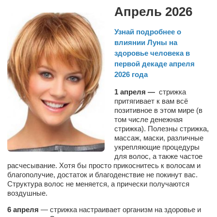
Косметологическое отделение КП Сумская
Апрель 2026
городская клиническая больница №4
Узнай подробнее о
Оптика — Медтехника
влиянии Луны на
Тенториум -центр независимых дистрибьюторов
здоровье человека в
первой декаде апреля
Кафе, клубы, рестораны
2026
года
«Винегрет» — демократичный ресторан
1 апреля —
стрижка
притягивает к вам всё
«ЧАЙ — КАВА» магазин — кафе
позитивное в этом мире (в
том числе денежная
Магазины
стрижка). Полезны стрижка,
«CYCLE GARAGE» — магазин велосипедов
массаж, маски, различные
укрепляющие процедуры
«Книголюб» — супермаркет
для волос, а также частое
расчесывание. Хотя бы просто прикоснитесь к волосам и
Багетный двор
благополучие, достаток и благоденствие не покинут вас.
Структура волос не меняется, а прически получаются
МАГАЗИН СТИХОВ НА ЗАКАЗ
воздушные.
«Павел» — магазин мужской одежды
6 апреля
— стрижка настраивает организм на здоровье и