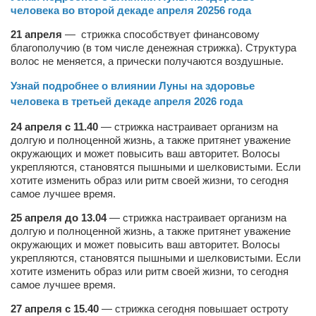
человека во второй декаде апреля 20256 года
Режиссёры
21 апреля
Художники
— стрижка способствует финансовому
благополучию (в том числе денежная стрижка). Структура
Надія Белокур
волос не меняется, а прически получаются воздушные.
Анна Гидора
Узнай подробнее о влиянии Луны на здоровье
человека в третьей декаде апреля
2026
года
Леонтий Костур
24 апреля с 11.40
— стрижка настраивает организм на
Римма Миленкова
долгую и полноценной жизнь, а также притянет уважение
Ирина Проценко
окружающих и может повысить ваш авторитет. Волосы
укрепляются, становятся пышными и шелковистыми. Если
Александр Садовский
хотите изменить образ или ритм своей жизни, то сегодня
самое лучшее время.
Сергей Степанов
25 апреля до 13.04
— стрижка настраивает организм на
Анна Черненко
долгую и полноценной жизнь, а также притянет уважение
Марина Фенота
окружающих и может повысить ваш авторитет. Волосы
укрепляются, становятся пышными и шелковистыми. Если
Гостиная
хотите изменить образ или ритм своей жизни, то сегодня
самое лучшее время.
Он и Она
27 апреля с 15.40
— стрижка сегодня повышает остроту