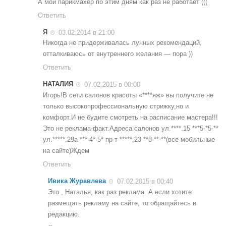
А мой парикмахер по этим дням как раз не работает (((
Ответить
Я
03.02.2014 в 21:00
Никогда не придерживалась лунных рекомендаций,
отталкиваюсь от внутреннего желания — пора ))
Ответить
НАТАЛИЯ
07.02.2015 в 00:00
Игорь!В сети салонов красоты «****яж» вы получите не
только высокопрофессиональную стрижку,но и
комфорт.И не будите смотреть на расписание мастера!!!
Это не реклама-факт.Адреса салонов ул.****.15 ***5-*5-**
ул.*****.29а ***-4*-5* пр-т *****,23 **8-**-**(все мобильные
на сайте)Ждем
Ответить
Ивика Журавлева
07.02.2015 в 00:40
Это , Наталья, как раз реклама. А если хотите
размещать рекламу на сайте, то обращайтесь в
редакцию.