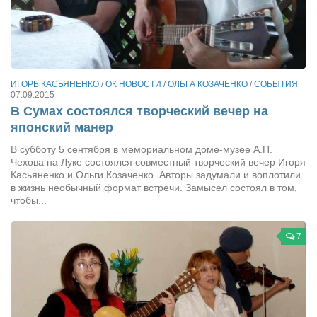
Косметологическое отделение КП Сумская
городская клиническая больница №4
Оптика — Медтехника
Тенториум -центр независимых дистрибьюторов
ИГОРЬ КАСЬЯНЕНКО
/
ОК НОВОСТИ
/
ОЛЬГА КОЗАЧЕНКО
/
СОБЫТИЯ
07.09.2015
Кафе, клубы, рестораны
В Сумах состоялся творческий вечер на
японский манер
«Винегрет» — демократичный ресторан
В субботу 5 сентября в мемориальном доме-музее А.П.
«ЧАЙ — КАВА» магазин — кафе
Чехова на Луке состоялся совместный творческий вечер Игоря
Касьяненко и Ольги Козаченко. Авторы задумали и воплотили
Магазины
в жизнь необычный формат встречи. Замысел состоял в том,
чтобы...
«CYCLE GARAGE» — магазин велосипедов
«Книголюб» — супермаркет
7
Багетный двор
МАГАЗИН СТИХОВ НА ЗАКАЗ
«Павел» — магазин мужской одежды