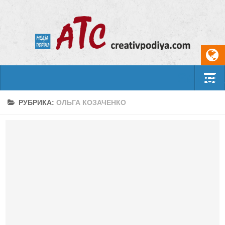
Select
События
РУБРИКА:
ОЛЬГА КОЗАЧЕНКО
Арт-креатив
Музыка
Живопись
Литература
Поэзия
Проза
Фотоискусство