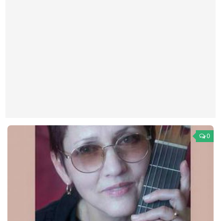
Театр
Архитектура
Кино
Техника
Общество
Факты
Выборы
Деньги
0
Традиции
Опросы
Экология
Здоровье
Здоровый образ жизни