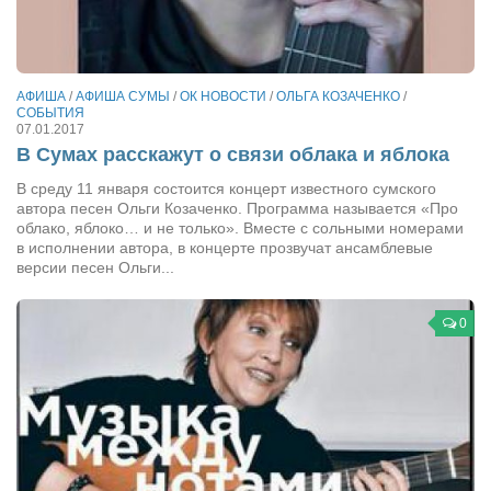
Сам себе доктор
Активный отдых
Курьезы
АФИША
/
АФИША СУМЫ
/
ОК НОВОСТИ
/
ОЛЬГА КОЗАЧЕНКО
/
СОБЫТИЯ
Досье
07.01.2017
В Сумах расскажут о связи облака и яблока
Арт-менеджеры
В среду 11 января состоится концерт известного сумского
Лариса Ильченко
автора песен Ольги Козаченко. Программа называется «Про
облако, яблоко… и не только». Вместе с сольными номерами
Орест Коваль
в исполнении автора, в концерте прозвучат ансамблевые
версии песен Ольги...
Тамара Кубракова
Елена Мельник
0
Вера Паненко
Семён Салатенко
Сергей Шепилов
Актёры
Валентин Бурый