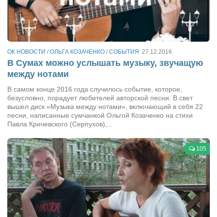
Артём Мяус
Александра Сокол
Барды
ОК НОВОСТИ
/
ОЛЬГА КОЗАЧЕНКО
/
СОБЫТИЯ
27.12.2016
В Сумах можно услышать музыку, звучащую
Владимир Айзенберг
между нотами
Игорь Добровольский
В самом конце 2016 года случилось событие, которое,
Ольга Козаченко
безусловно, порадует любителей авторской песни. В свет
вышел диск «Музыка между нотами», включающий в себя 22
Оксана Скоробагатская
песни, написанные сумчанкой Ольгой Козаченко на стихи
Павла Кричевского (Серпухов),...
Александра Скорук
Евгений Полюхович
105
Ольга Чикина
Бизнес-партнёры
Здоровье
Врач психиатр–нарколог Анплеев А.Б.