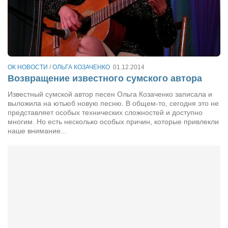
Режиссёры
Художники
Надія Белокур
Анна Гидора
ОК НОВОСТИ
/
ОЛЬГА КОЗАЧЕНКО
01.12.2014
Леонтий Костур
Возвращение известного сумского автора
Римма Миленкова
Известный сумской автор песен Ольга Козаченко записала и
выложила на ютьюб новую песню. В общем-то, сегодня это не
Ирина Проценко
представляет особых технических сложностей и доступно
многим. Но есть несколько особых причин, которые привлекли
Александр Садовский
наше внимание...
Сергей Степанов
Анна Черненко
Марина Фенота
Гостиная
Он и Она