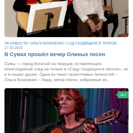
Туризм
«Траверс» — экипировочный центр
Журналисты
Александр Гвоздик
Александр Кугук
ОК НОВОСТИ
/
ОЛЬГА КОЗАЧЕНКО
/
САД СХОДЯЩИХСЯ ТРОПОК
17.03.2015
Музыканты
В Сумах прошёл вечер Олиных песен
Евгений Касьяненко
Сумы — город богатый на творцов, оставляющих
Сергей Коноз
неизгладимый след не только в «Саду сходящихся тропок», но
и в наших душах. Одна из таких талантливых личностей –
Денис Федченко
Ольга Козаченко – бард, автор песен, избранные из...
Звукорежиссёры
1
Alfom Studio
Guitarproduction Studio
Писатели
Поэты