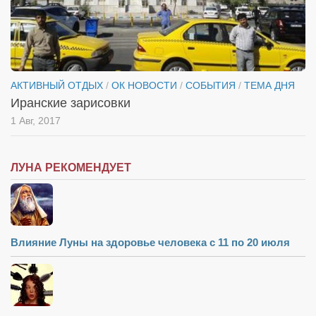
Режиссёры
Художники
Надія Белокур
Анна Гидора
АКТИВНЫЙ ОТДЫХ
/
ОК НОВОСТИ
/
СОБЫТИЯ
/
ТЕМА ДНЯ
Иранские зарисовки
Леонтий Костур
1 Авг, 2017
Римма Миленкова
Ирина Проценко
ЛУНА РЕКОМЕНДУЕТ
Александр Садовский
Сергей Степанов
Анна Черненко
Влияние Луны на здоровье человека с 11 по 20 июля
Марина Фенота
Гостиная
Он и Она