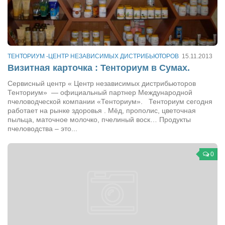
Сам себе доктор
Активный отдых
Курьезы
ТЕНТОРИУМ -ЦЕНТР НЕЗАВИСИМЫХ ДИСТРИБЬЮТОРОВ
15.11.2013
Досье
Визитная карточка : Тенториум в Сумах.
Арт-менеджеры
Сервисный центр « Центр независимых дистрибьюторов
Лариса Ильченко
Тенториум» — официальный партнер Международной
пчеловодческой компании «Тенториум». Тенториум сегодня
Орест Коваль
работает на рынке здоровья . Мёд, прополис, цветочная
пыльца, маточное молочко, пчелиный воск… Продукты
Тамара Кубракова
пчеловодства – это...
Елена Мельник
0
Вера Паненко
Семён Салатенко
Сергей Шепилов
Актёры
Валентин Бурый