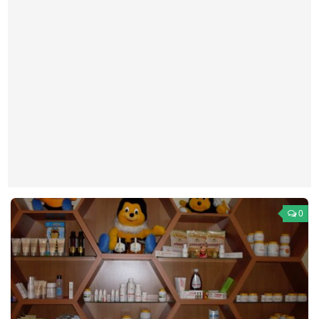
Театр
Архитектура
Кино
Техника
Общество
Факты
Выборы
Деньги
Традиции
0
Опросы
Экология
Здоровье
Здоровый образ жизни