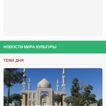
Туризм
«Траверс» — экипировочный центр
Журналисты
Александр Гвоздик
Александр Кугук
Музыканты
НОВОСТИ МИРА КУЛЬТУРЫ
Евгений Касьяненко
Сергей Коноз
ТЕМА ДНЯ
Денис Федченко
Звукорежиссёры
Alfom Studio
Guitarproduction Studio
Писатели
Поэты