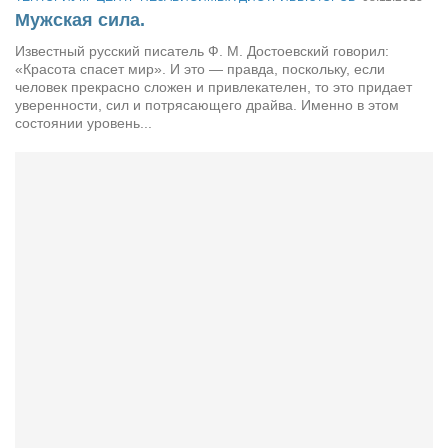
Косметологическое отделение КП Сумская
Мужская сила.
городская клиническая больница №4
Известный русский писатель Ф. М. Достоевский говорил:
Оптика — Медтехника
«Красота спасет мир». И это — правда, поскольку, если
человек прекрасно сложен и привлекателен, то это придает
Тенториум -центр независимых дистрибьюторов
уверенности, сил и потрясающего драйва. Именно в этом
состоянии уровень...
Кафе, клубы, рестораны
«Винегрет» — демократичный ресторан
«ЧАЙ — КАВА» магазин — кафе
Магазины
«CYCLE GARAGE» — магазин велосипедов
«Книголюб» — супермаркет
Багетный двор
МАГАЗИН СТИХОВ НА ЗАКАЗ
«Павел» — магазин мужской одежды