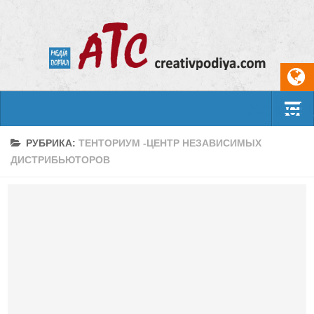
Select
События
РУБРИКА:
ТЕНТОРИУМ -ЦЕНТР НЕЗАВИСИМЫХ
ДИСТРИБЬЮТОРОВ
Арт-креатив
Музыка
Живопись
Литература
Поэзия
Проза
Фотоискусство