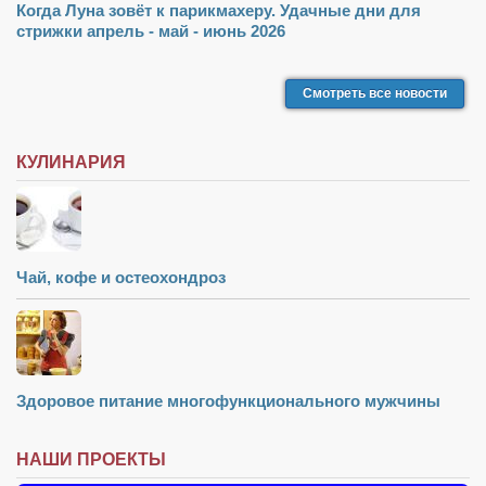
Конкурсы
Когда Луна зовёт к парикмахеру. Удачные дни для
стрижки апрель - май - июнь 2026
Фестиваль. Конкурс «Колибри» 2017
Конкурс «Колибри» 2016
Смотреть все новости
Конкурс «Колибри» 2015
Конкурс «Колибри» 2014
КУЛИНАРИЯ
Литературный конкурс «Я люблю Украину»
Конкурс «Колибри — детям!» 2014
Конкурс «Колибри» 2013
Чай, кофе и остеохондроз
Интервью
Афиша
Афиша Киев
Здоровое питание многофункционального мужчины
Афиша Сумы
О нас
НАШИ ПРОЕКТЫ