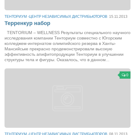
Артём Мяус
ТЕНТОРИУМ -ЦЕНТР НЕЗАВИСИМЫХ ДИСТРИБЬЮТОРОВ
15.11.2013
Александра Сокол
Терренкур набор
Барды
TENTORIUM – WELLNESS Результаты специального научного
исследования компании Тенториум совместно с Югорским
Владимир Айзенберг
колледжем-интернатом олимпийского резерва в Ханты-
Мансийське прекрасно продемонстрировали высокую
Игорь Добровольский
эффективность апифитопродукции Тенториум в улучшении
Ольга Козаченко
структуры тела и фигуры. Оказалось, что в данном...
Оксана Скоробагатская
0
Александра Скорук
Евгений Полюхович
Ольга Чикина
Бизнес-партнёры
Здоровье
Врач психиатр–нарколог Анплеев А.Б.
ТЕНТОРИУМ -ЦЕНТР НЕЗАВИСИМЫХ ДИСТРИБЬЮТОРОВ
08.11.2013