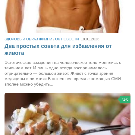
Косметологическое отделение КП Сумская
городская клиническая больница №4
Оптика — Медтехника
Тенториум -центр независимых дистрибьюторов
ЗДОРОВЫЙ ОБРАЗ ЖИЗНИ
/
ОК НОВОСТИ
18.01.2026
Два простых совета для избавления от
Кафе, клубы, рестораны
живота
«Винегрет» — демократичный ресторан
Эстетические воззрения на человеческое тело менялись с
«ЧАЙ — КАВА» магазин — кафе
течением лет. И лишь одно всегда воспринималось
отрицательно — большой живот. Живот с точки зрения
Магазины
медицины и эстетики В нынешнее время с помощью СМИ
вполне можно убедить...
«CYCLE GARAGE» — магазин велосипедов
«Книголюб» — супермаркет
0
Багетный двор
МАГАЗИН СТИХОВ НА ЗАКАЗ
«Павел» — магазин мужской одежды