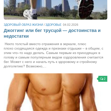
Артём Мяус
Александра Сокол
Барды
ЗДОРОВЫЙ ОБРАЗ ЖИЗНИ
/
ЗДОРОВЬЕ
04.02.2026
Джоггинг или бег трусцой — достоинства и
Владимир Айзенберг
недостатки
Игорь Добровольский
Некто толстый вместо отражения в зеркале, плюс
плохо сходящаяся одежда и признаки отдышки – в общем, с
Ольга Козаченко
этим что–то надо делать. Самым первым из приходящих в
Оксана Скоробагатская
голову и самым популярным видом оздоровления считается
бег. Может с него и начать путь к здоровому и стройному
Александра Скорук
долголетию? Возможно,...
Евгений Полюхович
2
Ольга Чикина
Бизнес-партнёры
Здоровье
Врач психиатр–нарколог Анплеев А.Б.