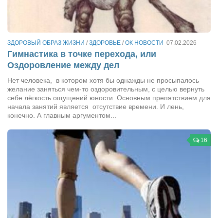
Сам себе доктор
Активный отдых
Курьезы
ЗДОРОВЫЙ ОБРАЗ ЖИЗНИ
/
ЗДОРОВЬЕ
/
ОК НОВОСТИ
07.02.2026
Гимнастика в точке перехода, или
Досье
Оздоровление между дел
Арт-менеджеры
Нет человека, в котором хотя бы однажды не просыпалось
желание заняться чем-то оздоровительным, с целью вернуть
Лариса Ильченко
себе лёгкость ощущений юности. Основным препятствием для
Орест Коваль
начала занятий является отсутствие времени. И лень,
конечно. А главным аргументом...
Тамара Кубракова
Елена Мельник
16
Вера Паненко
Семён Салатенко
Сергей Шепилов
Актёры
Валентин Бурый