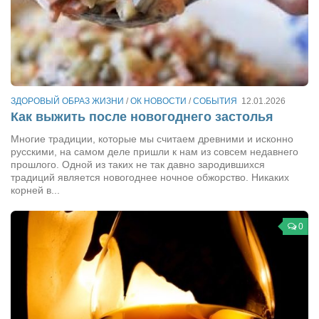
Туризм
«Траверс» — экипировочный центр
Журналисты
Александр Гвоздик
Александр Кугук
ЗДОРОВЫЙ ОБРАЗ ЖИЗНИ
/
ОК НОВОСТИ
/
СОБЫТИЯ
12.01.2026
Как выжить после новогоднего застолья
Музыканты
Многие традиции, которые мы считаем древними и исконно
Евгений Касьяненко
русскими, на самом деле пришли к нам из совсем недавнего
прошлого. Одной из таких не так давно зародившихся
Сергей Коноз
традиций является новогоднее ночное обжорство. Никаких
Денис Федченко
корней в...
Звукорежиссёры
0
Alfom Studio
Guitarproduction Studio
Писатели
Поэты