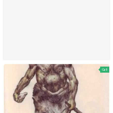
Театр
Архитектура
Кино
Техника
Общество
Факты
Выборы
Деньги
8
Традиции
Опросы
Экология
Здоровье
Здоровый образ жизни