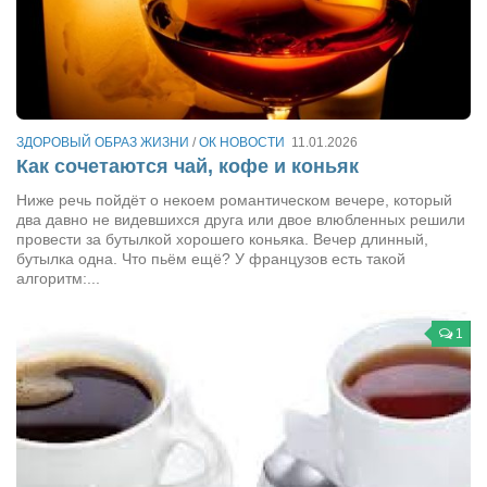
Режиссёры
Художники
Надія Белокур
Анна Гидора
ЗДОРОВЫЙ ОБРАЗ ЖИЗНИ
/
ОК НОВОСТИ
11.01.2026
Леонтий Костур
Как сочетаются чай, кофе и коньяк
Римма Миленкова
Ниже речь пойдёт о некоем романтическом вечере, который
два давно не видевшихся друга или двое влюбленных решили
Ирина Проценко
провести за бутылкой хорошего коньяка. Вечер длинный,
бутылка одна. Что пьём ещё? У французов есть такой
Александр Садовский
алгоритм:...
Сергей Степанов
1
Анна Черненко
Марина Фенота
Гостиная
Он и Она