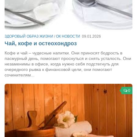
Конкурсы
Фестиваль. Конкурс «Колибри» 2017
Конкурс «Колибри» 2016
Конкурс «Колибри» 2015
ЗДОРОВЫЙ ОБРАЗ ЖИЗНИ
/
ОК НОВОСТИ
09.01.2026
Конкурс «Колибри» 2014
Чай, кофе и остеохондроз
Литературный конкурс «Я люблю Украину»
Кофе и чай – чудесные напитки. Они приносят бодрость в
пасмурный день, помогают проснуться и снять усталость. Они
Конкурс «Колибри — детям!» 2014
незаменимы в офисе, когда нужно себя подстегнуть для
очередного рывка к финансовой цели, они помогают
Конкурс «Колибри» 2013
сочинителям...
Интервью
0
Афиша
Афиша Киев
Афиша Сумы
О нас