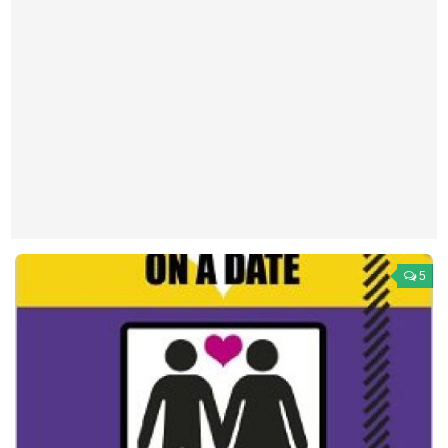
Театр
Архитектура
Кино
Техника
Общество
Факты
Выборы
Деньги
5
Традиции
Опросы
Экология
Здоровье
Здоровый образ жизни