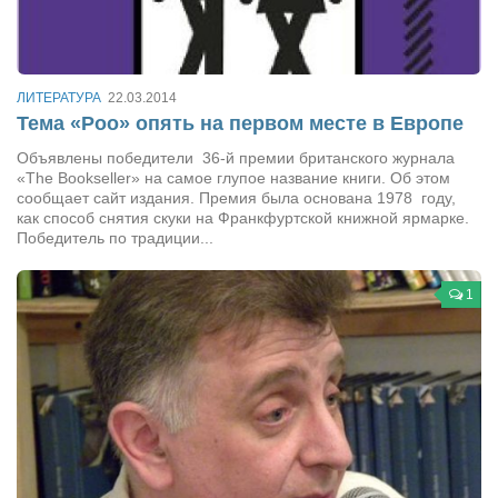
Сам себе доктор
Активный отдых
Курьезы
ЛИТЕРАТУРА
22.03.2014
Тема «Poo» опять на первом месте в Европе
Досье
Объявлены победители 36-й премии британского журнала
Арт-менеджеры
«The Bookseller» на самое глупое название книги. Об этом
сообщает сайт издания. Премия была основана 1978 году,
Лариса Ильченко
как способ снятия скуки на Франкфуртской книжной ярмарке.
Победитель по традиции...
Орест Коваль
Тамара Кубракова
1
Елена Мельник
Вера Паненко
Семён Салатенко
Сергей Шепилов
Актёры
Валентин Бурый