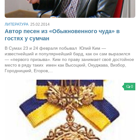
Туризм
«Траверс» — экипировочный центр
Журналисты
ЛИТЕРАТУРА
25.02.2014
Автор песен из «Обыкновенного чуда» в
Александр Гвоздик
гостях у сумчан
Александр Кугук
В Сумах 23 и 24 февраля побывал Юлий Ким —
Музыканты
известнейший и популярнейший бард, как он сам выразился
— «первого призыва». Ким по праву занимает своё достойное
Евгений Касьяненко
место в ряду таких имен как Высоцкий, Окуджава, Визбор,
Городницкий, Егоров,...
Сергей Коноз
Денис Федченко
0
Звукорежиссёры
Alfom Studio
Guitarproduction Studio
Писатели
Поэты