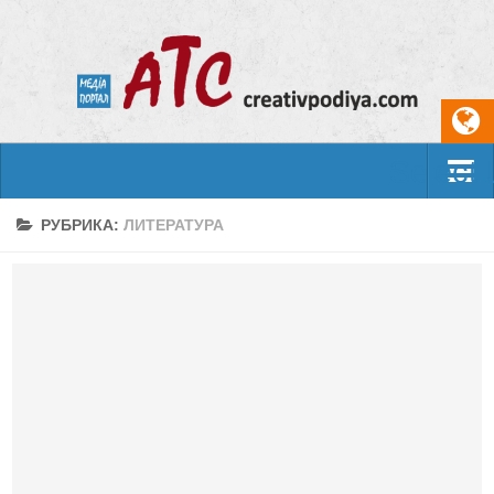
Select
События
РУБРИКА:
ЛИТЕРАТУРА
Арт-креатив
Музыка
Живопись
Литература
Поэзия
Проза
Фотоискусство