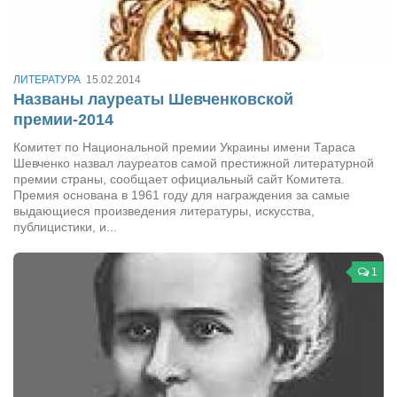
Режиссёры
Художники
Надія Белокур
ЛИТЕРАТУРА
15.02.2014
Названы лауреаты Шевченковской
Анна Гидора
премии-2014
Леонтий Костур
Комитет по Национальной премии Украины имени Тараса
Римма Миленкова
Шевченко назвал лауреатов самой престижной литературной
премии страны, cообщает официальный сайт Комитета.
Ирина Проценко
Премия основана в 1961 году для награждения за самые
выдающиеся произведения литературы, искусства,
Александр Садовский
публицистики, и...
Сергей Степанов
1
Анна Черненко
Марина Фенота
Гостиная
Он и Она