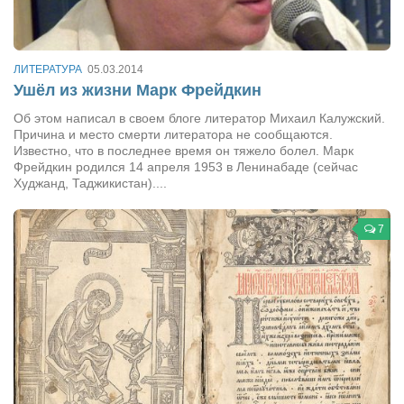
Артём Мяус
Александра Сокол
ЛИТЕРАТУРА
05.03.2014
Ушёл из жизни Марк Фрейдкин
Барды
Об этом написал в своем блоге литератор Михаил Калужский.
Владимир Айзенберг
Причина и место смерти литератора не сообщаются.
Игорь Добровольский
Известно, что в последнее время он тяжело болел. Марк
Фрейдкин родился 14 апреля 1953 в Ленинабаде (сейчас
Ольга Козаченко
Худжанд, Таджикистан)....
Оксана Скоробагатская
7
Александра Скорук
Евгений Полюхович
Ольга Чикина
Бизнес-партнёры
Здоровье
Врач психиатр–нарколог Анплеев А.Б.