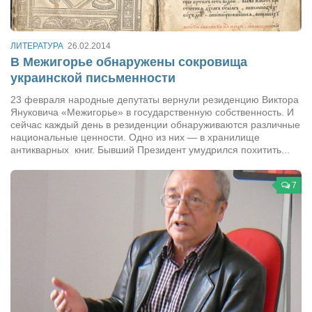
Косметологическое отделение КП Сумская
городская клиническая больница №4
Оптика — Медтехника
ЛИТЕРАТУРА
26.02.2014
В Межигорье обнаружены сокровища
Тенториум -центр независимых дистрибьюторов
украинской письменности
23 февраля народные депутаты вернули резиденцию Виктора
Кафе, клубы, рестораны
Януковича «Межигорье» в государственную собственность. И
сейчас каждый день в резиденции обнаруживаются различные
«Винегрет» — демократичный ресторан
национальные ценности. Одно из них — в хранилище
антикварных книг. Бывший Президент умудрился похитить...
«ЧАЙ — КАВА» магазин — кафе
Магазины
7
«CYCLE GARAGE» — магазин велосипедов
«Книголюб» — супермаркет
Багетный двор
МАГАЗИН СТИХОВ НА ЗАКАЗ
«Павел» — магазин мужской одежды