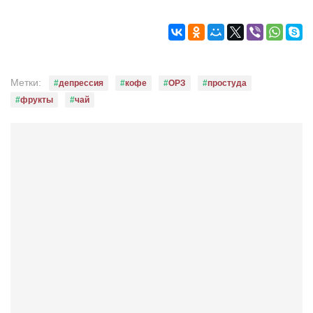
Конкурсы
Фестиваль. Конкурс «Колибри» 2017
Конкурс «Колибри» 2016
Конкурс «Колибри» 2015
Метки:
депрессия
кофе
ОРЗ
простуда
Конкурс «Колибри» 2014
фрукты
чай
Литературный конкурс «Я люблю Украину»
Конкурс «Колибри — детям!» 2014
Конкурс «Колибри» 2013
Интервью
Афиша
Афиша Киев
Афиша Сумы
О нас