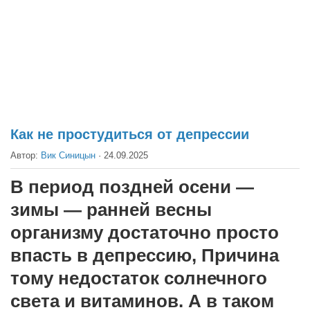
Театр
Архитектура
Кино
Техника
Общество
Факты
Как не простудиться от депрессии
Выборы
Автор:
Вик Синицын
·
24.09.2025
Деньги
В период поздней осени —
Традиции
зимы — ранней весны
Опросы
организму достаточно просто
Экология
впасть в депрессию, Причина
Здоровье
тому недостаток солнечного
Здоровый образ жизни
света и витаминов. А в таком