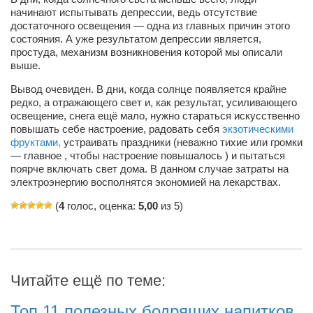
Косметологическое отделение КП Сумская
начинают испытывать депрессии, ведь отсутствие
городская клиническая больница №4
достаточного освещения — одна из главных причин этого
состояния. А уже результатом депрессии является,
Оптика — Медтехника
простуда, механизм возникновения которой мы описали
выше.
Тенториум -центр независимых дистрибьюторов
Вывод очевиден. В дни, когда солнце появляется крайне
редко, а отражающего свет и, как результат, усиливающего
Кафе, клубы, рестораны
освещение, снега ещё мало, нужно стараться искусственно
повышать себе настроение, радовать себя
экзотическими
«Винегрет» — демократичный ресторан
фруктами,
устраивать праздники (неважно тихие или громки
«ЧАЙ — КАВА» магазин — кафе
— главное , чтобы настроение повышалось ) и пытаться
поярче включать свет дома. В данном случае затраты на
Магазины
электроэнергию восполнятся экономией на лекарствах.
«CYCLE GARAGE» — магазин велосипедов
(
4
голос, оценка:
5,00
из 5)
«Книголюб» — супермаркет
Багетный двор
МАГАЗИН СТИХОВ НА ЗАКАЗ
Читайте ещё по теме:
«Павел» — магазин мужской одежды
Топ 11 полезных бодрящих напитков