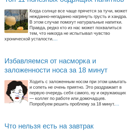
Туризм
«Траверс» — экипировочный центр
Когда солнце все чаще прячется за тучи, может
нежданно-негаданно нагрянуть грусть и хандра.
Журналисты
В этом случае помогут натуральные напитки.
Правда, редко кто из нас может похвалиться
Александр Гвоздик
тем, что никогда не испытывал чувство
хронической усталости.
…
Александр Кугук
Музыканты
Евгений Касьяненко
Избавляемся от насморка и
заложенности носа за 18 минут
Сергей Коноз
Денис Федченко
Ходить с заложенным носом при этом шмыгать
и сопеть не очень приятно. Это раздражает в
Звукорежиссёры
первую очередь себя самого, ну и окружающих
Alfom Studio
— коллег по работе или домочадцев.
Попробуем решить проблему за 18 минут.
…
Guitarproduction Studio
Писатели
Что нельзя есть на завтрак
Поэты