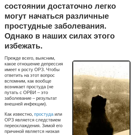
Сам себе доктор
состоянии достаточно легко
Активный отдых
могут начаться различные
Курьезы
простудные заболевания.
Однако в наших силах этого
Досье
избежать.
Арт-менеджеры
Лариса Ильченко
Прежде всего, выясним,
какое отношение депрессия
Орест Коваль
имеет к росту ОРЗ.
Чтобы
ответить на этот вопрос
Тамара Кубракова
вспомним, как вообще
Елена Мельник
возникает простуда (не
путать с ОРВИ – это
Вера Паненко
заболевание – результат
внешней инфекции).
Семён Салатенко
Как известно,
простуда
или
Сергей Шепилов
ОРЗ является следствием
Актёры
переохлаждения. Зимой его
причиной является низкая
Валентин Бурый