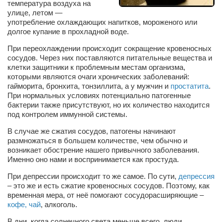
температура воздуха на
улице, летом —
Артём Мяус
употребление охлаждающих напитков, мороженого или
долгое купание в прохладной воде.
Александра Сокол
При переохлаждении происходит сокращение кровеносных
Барды
сосудов. Через них поставляются питательные вещества и
Владимир Айзенберг
клетки защитники к проблемным местам организма,
которыми являются очаги хронических заболеваний:
Игорь Добровольский
гайморита, бронхита, тонзиллита, а у мужчин и
простатита
.
При нормальных условиях потенциально патогенные
Ольга Козаченко
бактерии также присутствуют, но их количество находится
под контролем иммунной системы.
Оксана Скоробагатская
Александра Скорук
В случае же сжатия сосудов, патогены начинают
размножаться в большем количестве, чем обычно и
Евгений Полюхович
возникает обострение нашего привычного заболевания.
Именно оно нами и воспринимается как простуда.
Ольга Чикина
При депрессии происходит то же самое. По сути,
депрессия
Бизнес-партнёры
– это же и есть сжатие кровеносных сосудов. Поэтому, как
временная мера, от неё помогают сосудорасширяющие –
Здоровье
кофе, чай
, алкоголь.
Врач психиатр–нарколог Анплеев А.Б.
В дни, когда солнечного света меньше всего, люди