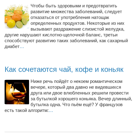
Режиссёры
Чтобы быть здоровыми и предотвратить
развитие множества заболеваний, следует
Художники
отказаться от употребления натощак
определенных продуктов. Некоторые из них
Надія Белокур
вызывают раздражение слизистой желудка,
другие нарушают кислотно-щелочной баланс, третьи
Анна Гидора
способствуют развитию таких заболеваний, как сахарный
Леонтий Костур
диабет
…
Римма Миленкова
Ирина Проценко
Как сочетаются чай, кофе и коньяк
Александр Садовский
Ниже речь пойдёт о некоем романтическом
Сергей Степанов
вечере, который два давно не видевшихся
друга или двое влюбленных решили провести
Анна Черненко
за бутылкой хорошего коньяка. Вечер длинный,
бутылка одна. Что пьём ещё? У французов
Марина Фенота
есть такой алгоритм:
…
Гостиная
Он и Она