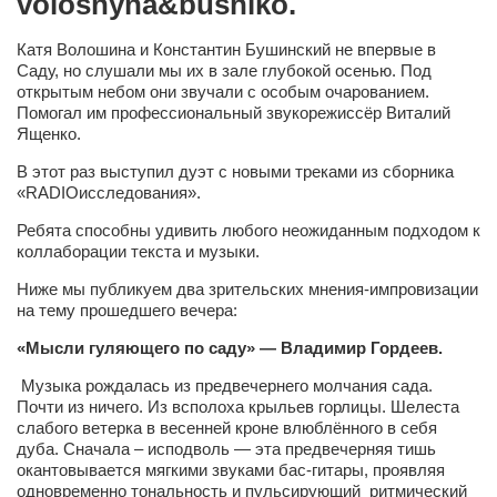
voloshyna&bushiko.
Сам себе доктор
Активный отдых
Катя Волошина и Константин Бушинский не впервые в
Саду, но слушали мы их в зале глубокой осенью. Под
Курьезы
открытым небом они звучали с особым очарованием.
Помогал им профессиональный звукорежиссёр Виталий
Досье
Ященко.
Арт-менеджеры
В этот раз выступил дуэт с новыми треками из сборника
«RADIOисследования».
Лариса Ильченко
Ребята способны удивить любого неожиданным подходом к
Орест Коваль
коллаборации текста и музыки.
Тамара Кубракова
Ниже мы публикуем два зрительских мнения-импровизации
на тему прошедшего вечера:
Елена Мельник
«Мысли гуляющего по саду» — Владимир Гордеев.
Вера Паненко
Музыка рождалась из предвечернего молчания сада.
Семён Салатенко
Почти из ничего. Из всполоха крыльев горлицы. Шелеста
Сергей Шепилов
слабого ветерка в весенней кроне влюблённого в себя
дуба. Сначала – исподволь — эта предвечерняя тишь
Актёры
окантовывается мягкими звуками бас-гитары, проявляя
одновременно тональность и пульсирующий ритмический
Валентин Бурый