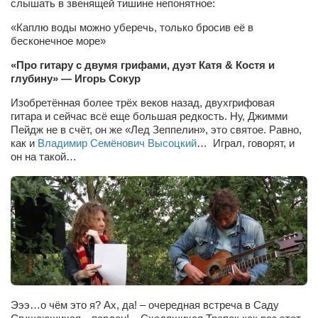
слышать в звенящей тишине непонятное:
Режиссёры
«Каплю воды можно уберечь, только бросив её в
Художники
бесконечное море»
Надія Белокур
«Про гитару с двумя грифами, дуэт Катя & Костя и
глубину» — Игорь Сокур
Анна Гидора
Изобретённая более трёх веков назад, двухгрифовая
Леонтий Костур
гитара и сейчас всё еще большая редкость. Ну, Джимми
Римма Миленкова
Пейдж не в счёт, он же «Лед Зеппелин», это святое. Равно,
как и
Владимир Семёнович Высоцкий
… Играл, говорят, и
Ирина Проценко
он на такой…
Александр Садовский
Сергей Степанов
Анна Черненко
Марина Фенота
Гостиная
Он и Она
Эээ…о чём это я? Ах, да! – очередная встреча в Саду