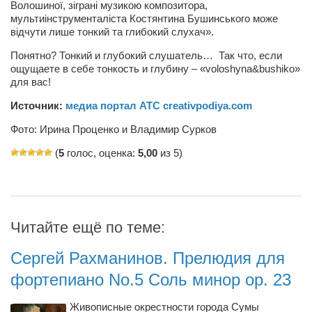
Волошиної, зіграні музикою композитора,
мультиінструменталіста Костянтина Бушинського може
відчути лише тонкий та глибокий слухач».
Понятно? Тонкий и глубокий слушатель… Так что, если
ощущаете в себе тонкость и глубину – «voloshyna&bushiko»
для вас!
Источник:
медиа портал АТС creativpodiya.com
Фото: Ирина Проценко и Владимир Сурков
(
5
голос, оценка:
5,00
из 5)
Читайте ещё по теме:
Сергей Рахманинов. Прелюдия для
фортепиано No.5 Соль минор op. 23
Живописные окрестности города Сумы