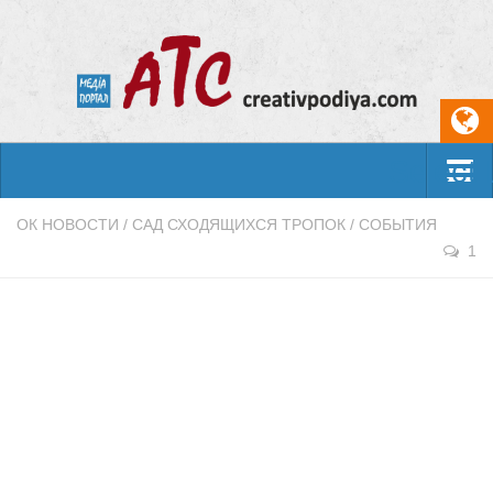
Select
События
ОК НОВОСТИ
/
САД СХОДЯЩИХСЯ ТРОПОК
/
СОБЫТИЯ
1
Арт-креатив
Музыка
Живопись
Литература
Поэзия
Проза
Фотоискусство