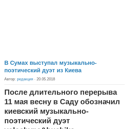
Театр
Архитектура
Кино
Техника
Общество
Факты
В Сумах выступал музыкально-
Выборы
поэтический дуэт из Киева
Деньги
Автор:
редакция
·
20.05.2018
Традиции
После длительного перерыва
Опросы
11 мая весну в Саду обозначил
Экология
киевский музыкально-
Здоровье
поэтический дуэт
Здоровый образ жизни