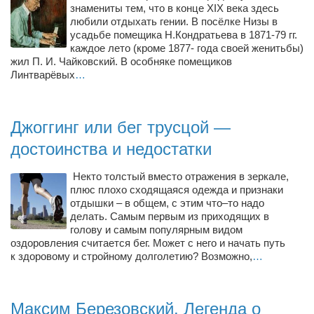
знамениты тем, что в конце XIX века здесь
любили отдыхать гении. В посёлке Низы в
усадьбе помещика Н.Кондратьева в 1871-79 гг.
каждое лето (кроме 1877- года своей женитьбы)
жил П. И. Чайковский. В особняке помещиков
Линтварёвых
…
Джоггинг или бег трусцой —
достоинства и недостатки
Некто толстый вместо отражения в зеркале,
плюс плохо сходящаяся одежда и признаки
отдышки – в общем, с этим что–то надо
делать. Самым первым из приходящих в
голову и самым популярным видом
оздоровления считается бег. Может с него и начать путь
к здоровому и стройному долголетию? Возможно,
…
Максим Березовский. Легенда о