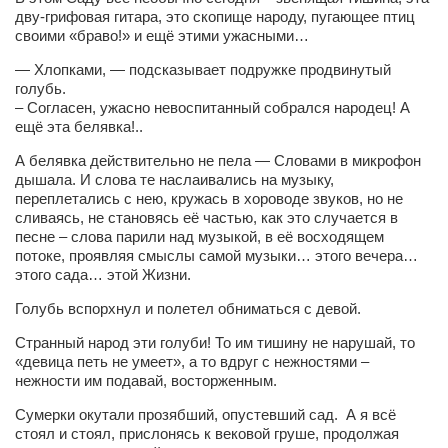
Туризм
дву-грифовая гитара, это скопище народу, пугающее птиц
«Траверс» — экипировочный центр
своими «браво!» и ещё этими ужасными…
Журналисты
— Хлопками, — подсказывает подружке продвинутый
голубь.
Александр Гвоздик
– Согласен, ужасно невоспитанный собрался народец! А
ещё эта белявка!..
Александр Кугук
А белявка действительно не пела — Словами в микрофон
Музыканты
дышала. И слова те наслаивались на музыку,
переплетались с нею, кружась в хороводе звуков, но не
Евгений Касьяненко
сливаясь, не становясь её частью, как это случается в
Сергей Коноз
песне – слова парили над музыкой, в её восходящем
потоке, проявляя смыслы самой музыки… этого вечера…
Денис Федченко
этого сада… этой Жизни.
Звукорежиссёры
Голубь вспорхнул и полетел обниматься с девой.
Alfom Studio
Странный народ эти голуби! То им тишину не нарушай, то
«девица петь не умеет», а то вдруг с нежностями –
Guitarproduction Studio
нежности им подавай, восторженным.
Писатели
Сумерки окутали прозябший, опустевший сад. А я всё
Поэты
стоял и стоял, прислонясь к вековой груше, продолжая