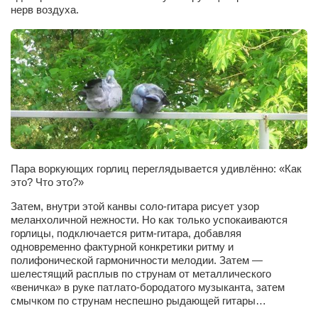
нерв воздуха.
Артём Мяус
Александра Сокол
Барды
Владимир Айзенберг
Игорь Добровольский
Ольга Козаченко
Оксана Скоробагатская
Пара воркующих горлиц переглядывается удивлённо: «Как
это? Что это?»
Александра Скорук
Затем, внутри этой канвы соло-гитара рисует узор
Евгений Полюхович
меланхоличной нежности. Но как только успокаиваются
горлицы, подключается ритм-гитара, добавляя
Ольга Чикина
одновременно фактурной конкретики ритму и
Бизнес-партнёры
полифонической гармоничности мелодии. Затем —
шелестящий расплыв по струнам от металлического
Здоровье
«веничка» в руке патлато-бородатого музыканта, затем
смычком по струнам неспешно рыдающей гитары…
Врач психиатр–нарколог Анплеев А.Б.