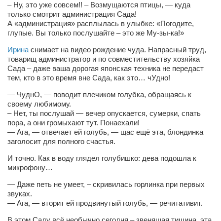
– Ну, это уже совсем!! – Возмущаются птицы, — куда
Косметологическое отделение КП Сумская
только смотрит администрация Сада!
городская клиническая больница №4
А «администрация» расплылась в улыбке: «Погодите,
глупые. Вы только послушайте – это же Му-зы-ка!»
Оптика — Медтехника
Тенториум -центр независимых дистрибьюторов
Ирина
снимает на видео рождение чуда. Напрасный труд,
товарищ администратор и по совместительству хозяйка
Сада – даже ваша дорогая японская техника не передаст
Кафе, клубы, рестораны
тем, кто в это время вне Сада, как это… чУдно!
«Винегрет» — демократичный ресторан
— ЧуднО, — поводит плечиком голубка, обращаясь к
своему любимому.
«ЧАЙ — КАВА» магазин — кафе
– Нет, ты послушай — вечер опускается, сумерки, спать
пора, а они громыхают тут. Понаехали!
Магазины
— Ага, — отвечает ей голубь, — щас ещё эта, блондинка
«CYCLE GARAGE» — магазин велосипедов
заголосит для полного счастья.
«Книголюб» — супермаркет
И точно. Как в воду глядел голубишко: дева подошла к
микрофону…
Багетный двор
— Даже петь не умеет, – скривилась горлинка при первых
МАГАЗИН СТИХОВ НА ЗАКАЗ
звуках.
— Ага, — вторит ей продвинутый голубь, — речитативит.
«Павел» — магазин мужской одежды
В этом Саду всё необычно сегодня – звенящая тишина, эта