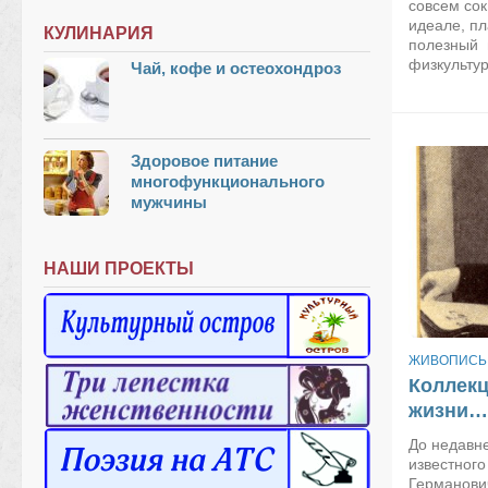
совсем сок
идеале, пл
КУЛИНАРИЯ
полезный 
физкультур
Чай, кофе и остеохондроз
Здоровое питание
многофункционального
мужчины
НАШИ ПРОЕКТЫ
ЖИВОПИСЬ
Коллекц
жизни…
До недавн
известног
Германови