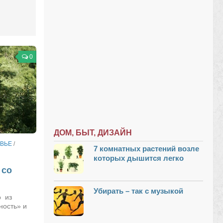
0
ДОМ, БЫТ, ДИЗАЙН
ВЬЕ
/
7 комнатных растений возле
которых дышится легко
 со
Убирать – так с музыкой
о из
ность» и
.