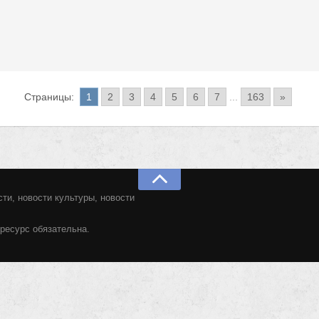
Страницы:
1
2
3
4
5
6
7
...
163
»
ти, новости культуры, новости
ресурс обязательна.