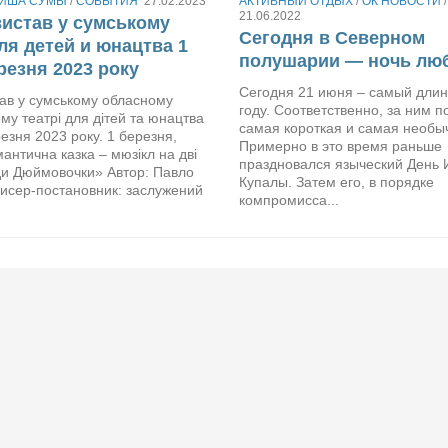
ИША СУМЫ
/
СОБЫТИЯ
27.02.2023
АКТИВНЫЙ ОТДЫХ
/
ОК НОВОСТИ
21.06.2022
истав у сумському
Сегодня в Северном
для детей и юнацтва 1
полушарии — ночь лю
резня 2023 року
Сегодня 21 июня – самый длин
ав у сумському обласному
году. Соответственно, за ним п
му театрі для дітей та юнацтва
самая короткая и самая необы
езня 2023 року. 1 березня,
Примерно в это время раньше
антична казка – мюзікл на дві
праздновался языческий День 
ди Дюймовочки» Автор: Павло
Купалы. Затем его, в порядке
жисер-постановник: заслужений
компромисса...