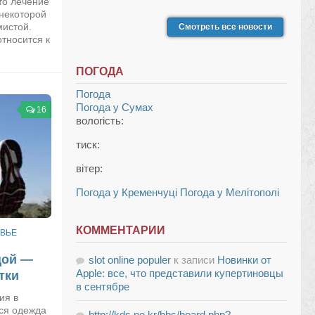
то лечение
некоторой
мистой.
Смотреть все новости
тносится к
ПОГОДА
Погода
Погода у
Сумах
16
вологість:
тиск:
вітер:
Погода у Кременчуці
Погода у Мелітополі
КОММЕНТАРИИ
ВЬЕ
цой —
slot online populer
к записи
Новинки от
Apple: все, что представили купертиновцы
тки
в сентябре
ия в
ся одежда
http://kds.ne.kr/bbs/board.php?