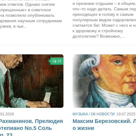
и признаки отдышки – в общем,
чем ответов. Однако снятие
что–то надо делать. Самым пе
запрещенные» в советское
приходящих в голову и самым
на позволило опубликовать
популярным видом оздоровле
едования научным сотрудникам
считается бег. Может с него и н
зеев, в чьи...
к здоровому и стройному
долголетию? Возможно,...
14
.01.2026
МУЗЫКА
/
ОК НОВОСТИ
19.07.2025
Рахманинов. Прелюдия
Максим Березовский. 
тепиано No.5 Соль
о жизни
p. 23