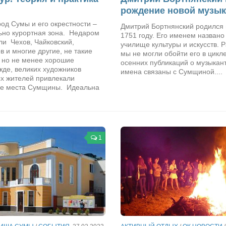
рождение новой музы
од Сумы и его окрестности –
Дмитрий Бортнянский родился 
ьно курортная зона. Недаром
1751 году. Его именем названо
ли Чехов, Чайковский,
училище культуры и искусств. 
 и многие другие, не такие
мы не могли обойти его в цикл
, но не менее хорошие
осенних публикаций о музыкант
жде, великих художников
имена связаны с Сумщиной....
ых жителей привлекали
е места Сумщины. Идеальна
1