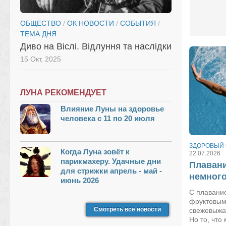
ОБЩЕСТВО
/
ОК НОВОСТИ
/
СОБЫТИЯ
/
ТЕМА ДНЯ
Диво на Віслі. Відлуння та наслідки
15 Окт, 2025
ЛУНА РЕКОМЕНДУЕТ
Влияние Луны на здоровье
человека с 11 по 20 июля
ЗДОРОВЫЙ 
Когда Луна зовёт к
22.07.2026
парикмахеру. Удачные дни
Плавани
для стрижки апрель - май -
немного
июнь 2026
С плавание
фруктовым
Смотреть все новости
свежевыжа
Но то, что