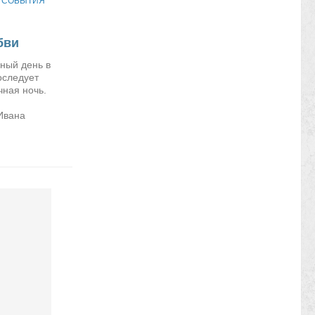
/
СОБЫТИЯ
бви
ный день в
оследует
чная ночь.
Ивана