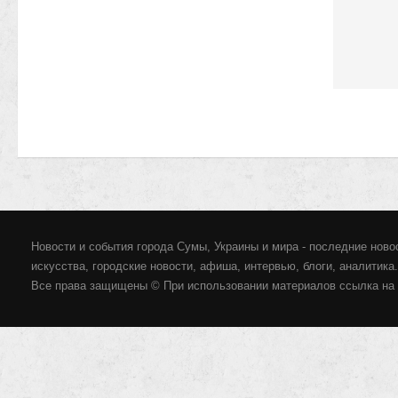
Новости и события города Сумы, Украины и мира - последние новос
искусства, городские новости, афиша, интервью, блоги, аналитика.
Все права защищены © При использовании материалов ссылка на 