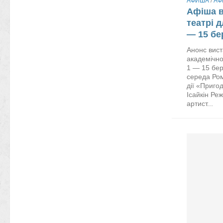
АФИША
/
АФ
Афіша в
театрі 
— 15 бе
Анонс вист
академічно
1 — 15 бер
середа Ром
дії «Приго
Ісайкін Ре
артист...