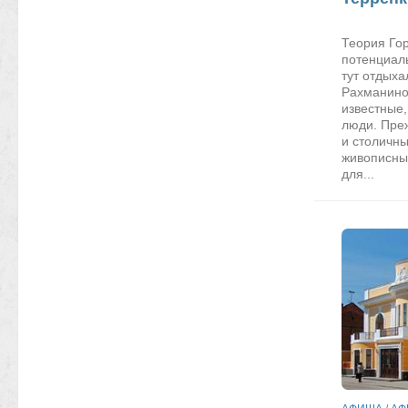
Теория Гор
потенциал
тут отдыха
Рахманинов
известные
люди. Пре
и столичн
живописны
для...