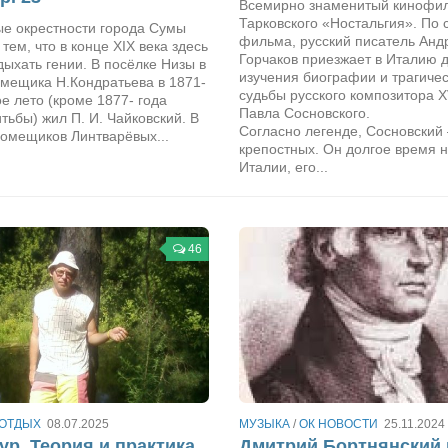
Всемирно знаменитый кинофил
Тарковского «Ностальгия». По 
е окрестности города Сумы
фильма, русский писатель Анд
тем, что в конце XIX века здесь
Горчаков приезжает в Италию 
ыхать гении. В посёлке Низы в
изучения биографии и трагиче
омещика Н.Кондратьева в 1871-
судьбы русского композитора XV
дое лето (кроме 1877- года
Павла Сосновского.
тьбы) жил П. И. Чайковский. В
Согласно легенде, Сосновский 
помещиков Линтварёвых...
крепостных. Он долгое время н
Италии, его...
46
 ОТДЫХ
08.07.2025
МУЗЫКА
/
ОК НОВОСТИ
25.11.2024
ур. Теория и практика
Дмитрий Бортнянский 