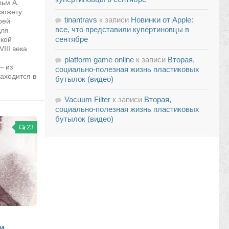
ьм А.
сюжету
tinantravs
к записи
Новинки от Apple:
рей
все, что представили купертиновцы в
для
сентябре
ской
III века
platform game online
к записи
Вторая,
– из
социально-полезная жизнь пластиковых
аходится в
бутылок (видео)
Vacuum Filter
к записи
Вторая,
социально-полезная жизнь пластиковых
бутылок (видео)
23
и