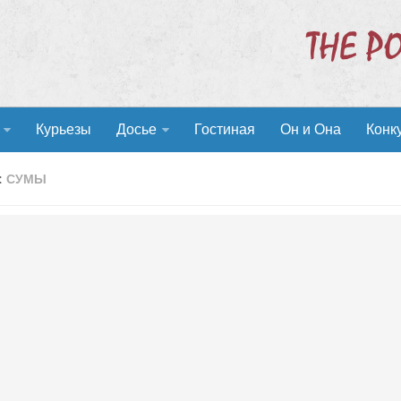
Курьезы
Досье
Гостиная
Он и Она
Конк
:
СУМЫ