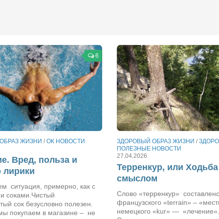
6
ОБРАЗ ЖИЗНИ
/
ОК НОВОСТИ
ЗДОРОВЫЙ ОБРАЗ ЖИЗНИ
/
ЗДОРО
ПОЛЕЗНЫЕ НОВОСТИ
27.04.2026
е. Вред, польза и
Терренкур, или Ходьба
 лирики
смыслом
м ситуация, примерно, как с
Слово «терренкур» составлен
и соками.Чистый
французского «terrain» – «мест
тый сок безусловно полезен.
немецкого «kur» — «лечение»
 мы покупаем в магазине – не