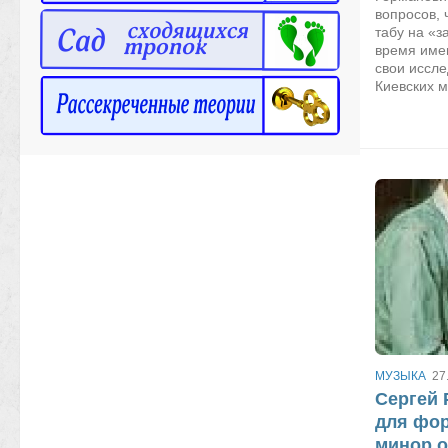
вопросов, 
табу на «
время име
свои иссл
Киевских му
МУЗЫКА
27
Сергей 
для фор
минор o