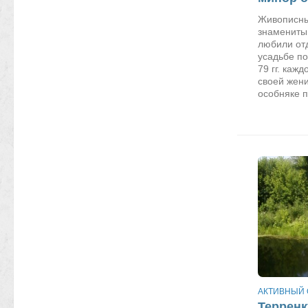
Живописны
знамениты 
любили отд
усадьбе п
79 гг. каж
своей жени
особняке 
АКТИВНЫЙ
Терренк