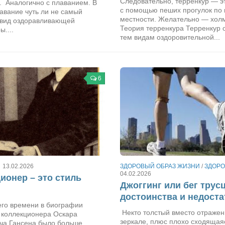
Следовательно, терренкур — э
. Аналогично с плаванием. В
с помощью пеших прогулок по 
авание чуть ли не самый
местности. Желательно — хол
вид оздоравливающей
Теория терренкура Терренкур о
ы....
тем видам оздоровительной...
6
13.02.2026
ЗДОРОВЫЙ ОБРАЗ ЖИЗНИ
/
ЗДОРО
04.02.2026
ионер – это стиль
Джоггинг или бег трус
достоинства и недоста
его времени в биографии
Некто толстый вместо отражен
о коллекционера Оскара
зеркале, плюс плохо сходящая
ча Гансена было больше