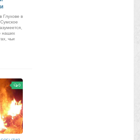
ки
в Глухове в
 Сумское
Разумеется,
е наших
ах, чьи
0