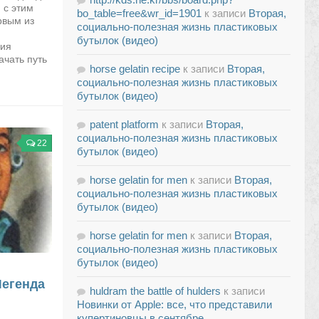
 с этим
bo_table=free&wr_id=1901
к записи
Вторая,
рвым из
социально-полезная жизнь пластиковых
бутылок (видео)
ния
ачать путь
horse gelatin recipe
к записи
Вторая,
социально-полезная жизнь пластиковых
бутылок (видео)
patent platform
к записи
Вторая,
социально-полезная жизнь пластиковых
22
бутылок (видео)
horse gelatin for men
к записи
Вторая,
социально-полезная жизнь пластиковых
бутылок (видео)
horse gelatin for men
к записи
Вторая,
социально-полезная жизнь пластиковых
бутылок (видео)
Легенда
huldram the battle of hulders
к записи
Новинки от Apple: все, что представили
купертиновцы в сентябре