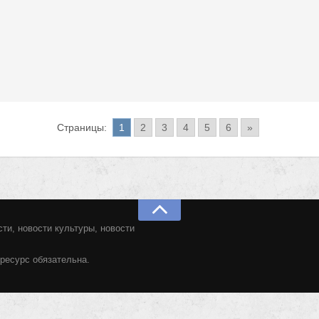
Страницы:
1
2
3
4
5
6
»
ти, новости культуры, новости
ресурс обязательна.