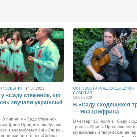
0
И
/
СОБЫТИЯ
14.07.2021
ОК НОВОСТИ
/
САД СХОДЯЩИХСЯ 
СОБЫТИЯ
 у «Саду стежинок, що
19.07.2020
ся» звучали українські
В «Саду сходящихся т
— Яна Шифрина
 9 липня у «Саду стежинок,
В четверг 16 июля в «Саду сх
ся» Ірини Проценко відбулася
тропок» Ирины Проценко сост
тріч з ансамблем пісні «Сяйво».
музыкальный творческий вечер.
женнями про те, як «Сяйво»