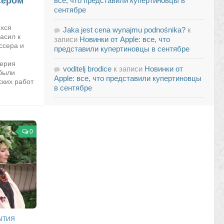
сёром
все, что представили купертиновцы в
сентябре
ихся
Jaka jest cena wynajmu podnośnika?
к
асил к
записи
Новинки от Apple: все, что
ссера и
представили купертиновцы в сентябре
лерия
voditelj brodice
к записи
Новинки от
 были
Apple: все, что представили купертиновцы
ских работ
в сентябре
0
ЫТИЯ