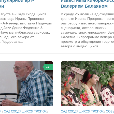
опулярной арт-
известным кинорежис
ки
Валерием Балаяном
августа в «Саду сходящихся
В среду 25 июля «Сад сходящ
удожницы Ирины Проценко
тропок» Ирины Проценко пригл
«Аrt-вечер: выставка Надежды
разговору известного кинорежи
од Jazz Денис Федченко &
сценариста, автора многих
Ниже мы публикуем зарисовку
замечательных кинокартин Ва
рошедшего вечера от
Балаяна. В программе вечера
Гордеева в...
просмотр и обсуждение творче
автора о выдающихся...
3
И
/
САД СХОДЯЩИХСЯ ТРОПОК
/
САД СХОДЯЩИХСЯ ТРОПОК
/
СОБ