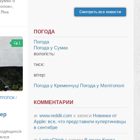
аумко о
опок»,
 Яна
Смотреть все новости
ПОГОДА
Погода
1
Погода у
Сумах
вологість:
тиск:
вітер:
Погода у Кременчуці
Погода у Мелітополі
ТРОПОК
/
КОММЕНТАРИИ
чер
www.reddit.com
к записи
Новинки от
Apple: все, что представили купертиновцы
в сентябре
сходящихся
оялся
LarisaChich
к записи
В окнах Киева