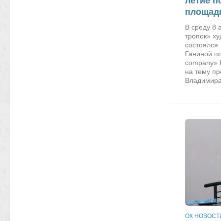
летие п
площад
В среду 8 
тропок» х
состоялся 
Ганиной п
company» 
на тему п
Владимира 
ОК НОВОСТ