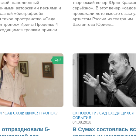
тской, наполненный
творческий вечер Юрия Краско
енными авторскими песнями и
серьёзно». В этот вечер «садо
 разной «биографией»,
провожали лето вместе с засл
л тихое пространство «Сада
артистом России из театра им.
я тропок» Ирины Проценко 4
Вахтангова Юрием...
сходящимся тропкам пришли
2
И
/
САД СХОДЯЩИХСЯ ТРОПОК
/
ОК НОВОСТИ
/
САД СХОДЯЩИХСЯ 
СОБЫТИЯ
04.08.2018
 отпраздновали 5-
В Сумах состоялась вс