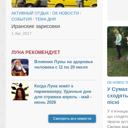
АКТИВНЫЙ ОТДЫХ
/
ОК НОВОСТИ
/
СОБЫТИЯ
/
ТЕМА ДНЯ
Иранские зарисовки
1 Авг, 2017
ЛУНА РЕКОМЕНДУЕТ
Влияние Луны на здоровье
человека с 11 по 20 июля
ОК НОВОСТ
Когда Луна зовёт к
У Сумах
парикмахеру. Удачные дни
сходять
для стрижки апрель - май -
пісні
июнь 2026
У п’ятницю
що сходять
Смотреть все новости
творча зус
Своїми вра