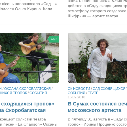
впечатление написала Юлия Н
их пісень наповнювало «Сад…»
действе в «Саду сходящихся тр
ілилася Ольга Кирина. Коли...
атмосферу которого создавала
Шифрина — артист театра...
2
И
/
ОКСАНА СКОРОБАГАТСКАЯ
/
ОК НОВОСТИ
/
САД СХОДЯЩИХСЯ 
ЩИХСЯ ТРОПОК
/
СОБЫТИЯ
СОБЫТИЯ
/
ТЕАТР
16.09.2018
 сходящихся тропок»
В Сумах состоялся ве
а Скоробагатская
московского артиста
концерт солистки театра
В пятницу 31 августа в «Саду 
ой песни «La Chanson» Оксаны
тропок» Ирины Проценко сост