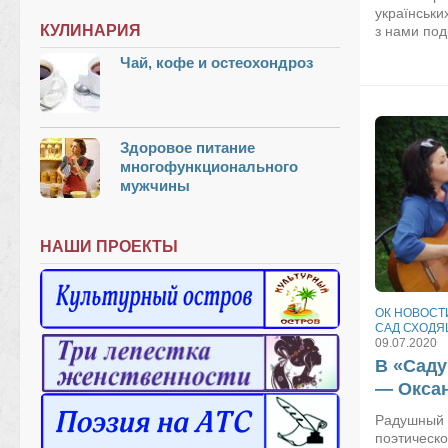
українськ
КУЛИНАРИЯ
з нами под
Чай, кофе и остеохондроз
Здоровое питание
многофункционального
мужчины
НАШИ ПРОЕКТЫ
ОК НОВОСТ
САД СХОДЯ
09.07.2020
В «Саду
— Оксан
Радушный 
поэтическ