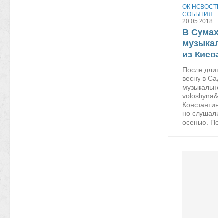
ОК НОВОСТ
СОБЫТИЯ
20.05.2018
В Сумах
музыкал
из Киев
После дли
весну в Са
музыкально
voloshyna&
Константин
но слушали
осенью. По