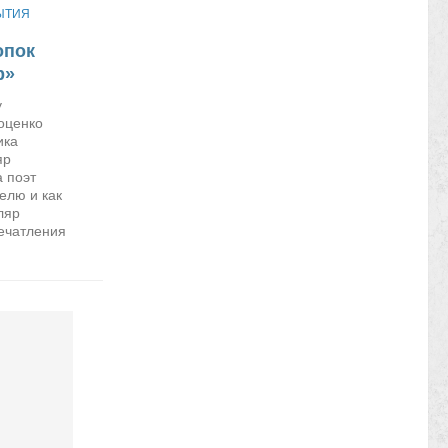
ЫТИЯ
опок
р»
у
оценко
ика
яр
 поэт
елю и как
ляр
ечатления