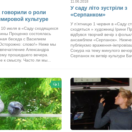
11.06.2018
У саду лiто зустріли з
 говорили о роли
«Серпанком»
 мировой культуре
У п’ятницю 1 червня в «Саду ст
к 10 июля в «Саду сходящихся
сходяться » художниці Ірини П
рины Проценко состоялась
відбувся творчий вечір з фоль
вная беседа с Василием
ансамблем «Серпанок». Нижче
Осторожно: слово!» Ниже мы
публікуємо враження-імпровізац
 впечатление Александра
Сокура на тему минулого вечор
тему прошедшего вечера.
Серпанок як витвір культури Бач
 к смыслу. Часто ли мы...
1