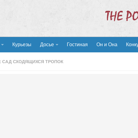
Курьезы
Досье
Гостиная
Он и Она
Конк
:
САД СХОДЯЩИХСЯ ТРОПОК