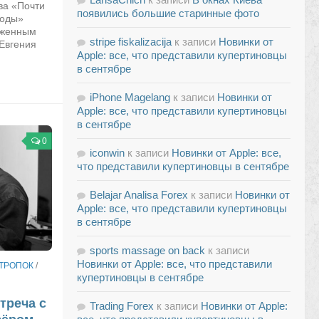
ва «Почти
появились большие старинные фото
воды»
уженным
stripe fiskalizacija
к записи
Новинки от
 Евгения
Apple: все, что представили купертиновцы
в сентябре
iPhone Magelang
к записи
Новинки от
Apple: все, что представили купертиновцы
в сентябре
0
iconwin
к записи
Новинки от Apple: все,
что представили купертиновцы в сентябре
Belajar Analisa Forex
к записи
Новинки от
Apple: все, что представили купертиновцы
в сентябре
sports massage on back
к записи
Новинки от Apple: все, что представили
ТРОПОК
/
купертиновцы в сентябре
треча с
Trading Forex
к записи
Новинки от Apple: