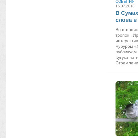
СОБЫТИЯ
15.07.2018
В Сумах
слова в
Во вторни
тропок» И
интеракти
Чубуром «
публикуем
Кугука на 
Стремление