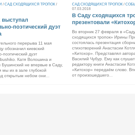
И
/
САД СХОДЯЩИХСЯ ТРОПОК
/
САД СХОДЯЩИХСЯ ТРОПОК
/
СОБ
07.03.2018
В Саду сходящихся тр
 выступал
презентовали «Китохо
ьно-поэтический дуэт
Во вторник 27 февраля в «Сад
а
сходящихся тропок» Ирины Пр
состоялась презентация сборн
тельного перерыва 11 мая
стихотворений Анастасии Котл
ду обозначил киевский
«Китохор». Представлял автора
-поэтический дуэт
Василий Чубур. Ему как слушат
bushiko. Катя Волошина и
редактору книги Анастасии Кот
 Бушинский не впервые в Саду,
«Китохор» передаём слово. Вп
 мы их в зале глубокой
от произошедшего...
д открытым небом они...