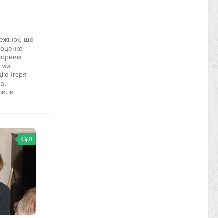
ежінок, що
роценко
клорним
 ми
ію Ігоря
а.
или...
0