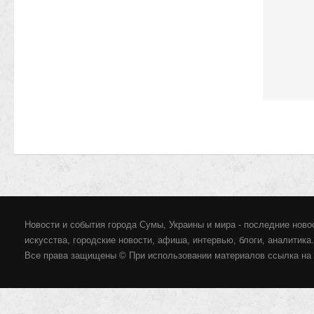
Новости и события города Сумы, Украины и мира - последние новос
искусства, городские новости, афиша, интервью, блоги, аналитика.
Все права защищены © При использовании материалов ссылка на 