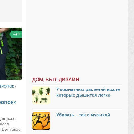
0
ДОМ, БЫТ, ДИЗАЙН
ТРОПОК
/
7 комнатных растений возле
которых дышится легко
ропок»
Убирать – так с музыкой
одящихся
оялся
 Вот такое