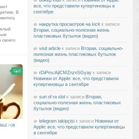
все, что представили купертиновцы в
вают
сентябре
рктике. В
явилось
накрутка просмотров на kick
к записи
белый
Вторая, социально-полезная жизнь
ным
пластиковых бутылок (видео)
 своего
visit article
к записи
Вторая, социально-
полезная жизнь пластиковых бутылок
(видео)
0
rDiPmcAjlCMZnznSGyay
к записи
Новинки от Apple: все, что представили
купертиновцы в сентябре
sun of ra slot
к записи
Вторая,
социально-полезная жизнь пластиковых
бутылок (видео)
telegram takipçisi
к записи
Новинки от
ВЬЕ
/
ОК
Apple: все, что представили купертиновцы
в сентябре