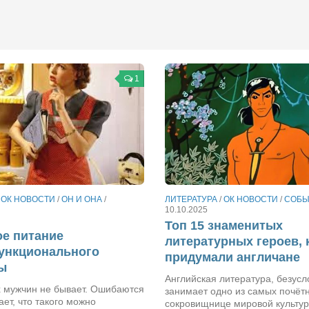
1
/
ОК НОВОСТИ
/
ОН И ОНА
/
ЛИТЕРАТУРА
/
ОК НОВОСТИ
/
СОБЫ
10.10.2025
Топ 15 знаменитых
е питание
литературных героев,
ункционального
придумали англичане
ы
Английская литература, безусл
 мужчин не бывает. Ошибаются
занимает одно из самых почёт
ает, что такого можно
сокровищнице мировой культур