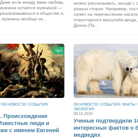
 Даже если между вами любовь,
можно рассказывать, заходя с 
 мужчина остаётся мужчиной —
разных сторон. Например, пос
реализовываться в обществе и,
сюжет на перечислении писат
, мужчины вообще не...
планетарного масштаба вроде
Донна (По...
0
/
ОК НОВОСТИ
/
СОБЫТИЯ
ОК НОВОСТИ
/
СОБЫТИЯ
/
ФАКТЫ
/
ЭКОЛОГИЯ
08.10.2025
. Происхождение
Ученые подтвердили 1
Известные люди и
интересных фактов о 
жи с именем Евгений
медведях