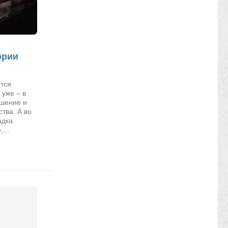
ории
тся
 уже – в
ошение и
тва. А во
адка.
...