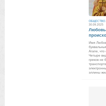
ОБЩЕСТВО
30.09.2025
Любовь.
происх
Имя Любовь
буквальны
Агапе, что
Четыре ви
греков не 
транспорта
электронны
эллины жил