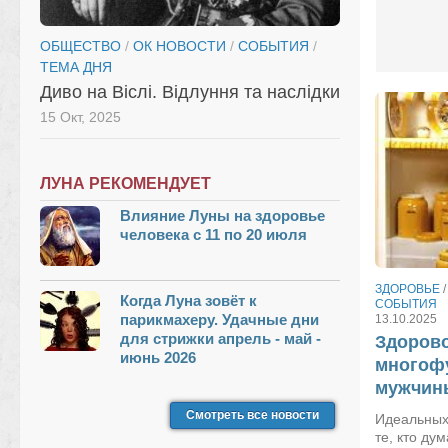
ОБЩЕСТВО
/
ОК НОВОСТИ
/
СОБЫТИЯ
/
ТЕМА ДНЯ
Диво на Віслі. Відлуння та наслідки
15 Окт, 2025
ЛУНА РЕКОМЕНДУЕТ
Влияние Луны на здоровье
человека с 11 по 20 июля
ЗДОРОВЬЕ
Когда Луна зовёт к
СОБЫТИЯ
парикмахеру. Удачные дни
13.10.2025
для стрижки апрель - май -
Здорово
июнь 2026
многоф
мужчин
Смотреть все новости
Идеальных
те, кто дум