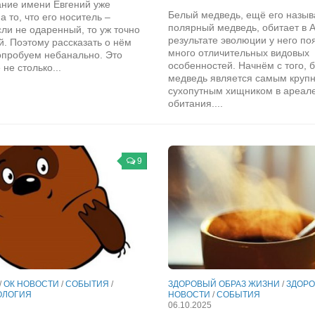
ание имени Евгений уже
Белый медведь, ещё его назы
а то, что его носитель –
полярный медведь, обитает в А
сли не одаренный, то уж точно
результате эволюции у него по
. Поэтому рассказать о нём
много отличительных видовых
опробуем небанально. Это
особенностей. Начнём с того, 
 не столько...
медведь является самым круп
сухопутным хищником в ареале
обитания....
9
/
ОК НОВОСТИ
/
СОБЫТИЯ
/
ЗДОРОВЫЙ ОБРАЗ ЖИЗНИ
/
ЗДОРО
ОЛОГИЯ
НОВОСТИ
/
СОБЫТИЯ
06.10.2025