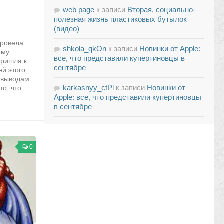
web page
к записи
Вторая, социально-
полезная жизнь пластиковых бутылок
(видео)
провела
shkola_qkOn
к записи
Новинки от Apple:
ему
все, что представили купертиновцы в
пришла к
сентябре
й этого
 выводам.
karkasnyy_ctPl
к записи
Новинки от
о, что
Apple: все, что представили купертиновцы
в сентябре
0