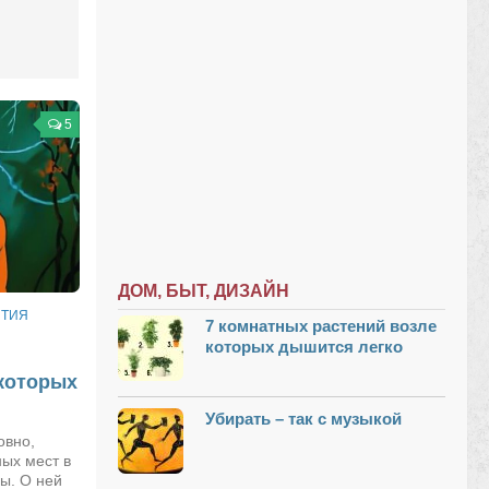
5
ДОМ, БЫТ, ДИЗАЙН
ТИЯ
7 комнатных растений возле
которых дышится легко
 которых
Убирать – так с музыкой
овно,
ных мест в
ы. О ней