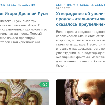
/
ОК НОВОСТИ
/
СОБЫТИЯ
ОБЩЕСТВО
/
ОК НОВОСТИ
/
СОБЫ
02.10.2025
зя Игоря Древней Руси
Утверждение об увели
продолжительности ж
Киевской Руси было три
оказалось преувеличе
 князя с именем Игорь. И
них запомнился как яркая и во
Если в целом средняя продолж
икальная личность. Первый
человеческой жизни статистиче
ожил начало правящей
возросла, то это вовсе не значи
Второй стал христианским
стали жить дольше. Несмотря 
.
внешнюю парадоксальность по
утверждения, оно подтверждае
очевидными фактами. Известн
долгожители прошлого. Античн
Люди...
0