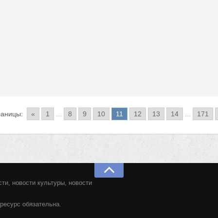
раницы:
«
1
...
8
9
10
11
12
13
14
...
171
ти, новости культуры, новости
ресурс обязательна.