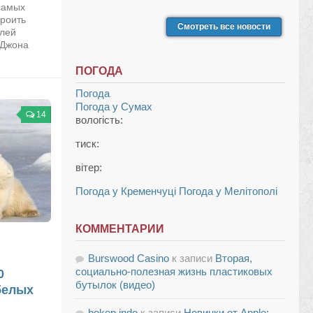
самых
троить
Смотреть все новости
елей
 Джона
ПОГОДА
Погода
Погода у
Сумах
14
вологість:
тиск:
вітер:
Погода у Кременчуці
Погода у Мелітополі
КОММЕНТАРИИ
Burswood Casino
к записи
Вторая,
социально-полезная жизнь пластиковых
0
бутылок (видео)
белых
bokep indo
к записи
Новинки от Apple: