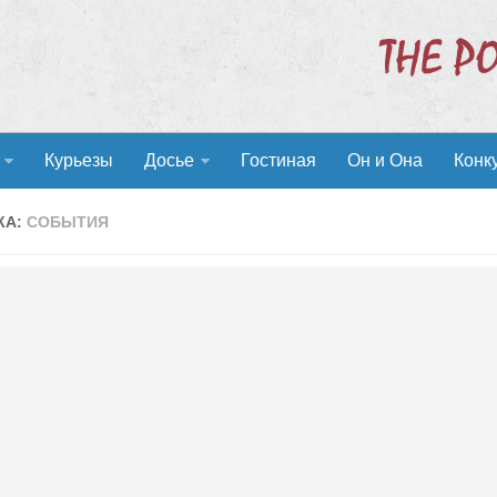
Курьезы
Досье
Гостиная
Он и Она
Конк
КА:
СОБЫТИЯ