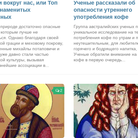
 вокруг нас, или Топ
Ученые рассказали об
знаменитых
опасности утреннего
иных
употребления кофе
 природе достаточно опасные
Группа австралийских ученых 
 которым лучше не
уникальное исследование на т
ься. Однако благодаря своей
потребления кофе по утрам и 
ой грации и меховому покрову,
неутешительным, для любителе
енные михайлы потаповичи и
горячего и бодрящего напитка,
уже давно стали частью
Ученые обратили внимание на т
ой культуры, вызывая
кофе в первую очередь...
нейшие ассоциации в...
2