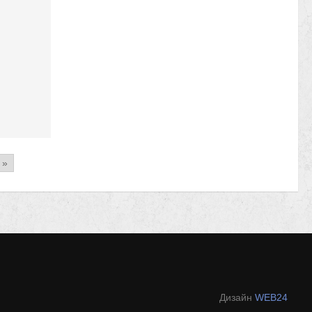
»
Дизайн
WEB24