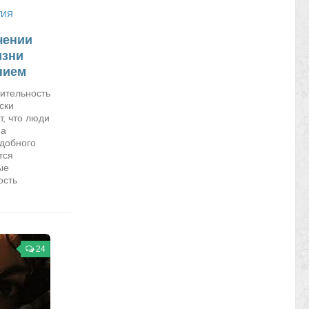
ТИЯ
чении
изни
нием
ительность
ски
т, что люди
на
добного
тся
ые
ость
24