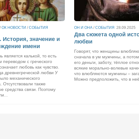
/
ОК НОВОСТИ
/
СОБЫТИЯ
ОН И ОНА
/
СОБЫТИЯ
28.09.2025
Два сюжета одной ист
 История, значение и
любви
ождение имени
Говорят, что женщины влюбляю
 является калькой, то есть
сначала в ум мужчины, а потом
м переводом с греческого
его деньги, заботу, тёплое отн
 означает любовь как чувство.
всякие морально-волевые качес
да древнегреческой любви У
что влюбляются мужчины – заг
было механического
Можно предположить, что в неё,
. Отсутствовали также
е средства связи. Поэтому
и...