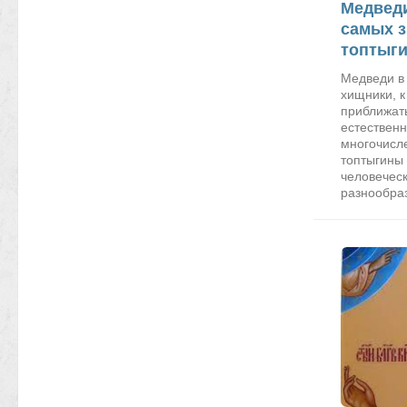
Медведи
самых 
топтыг
Медведи в
хищники, к
приближат
естественн
многочисл
топтыгины 
человеческ
разнообраз