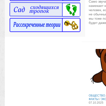
Само звуч
намекает н
человек, е
не обычный
мы тоже п
будет даже
ОБЩЕСТВО
ФАКТЫ
/
ЭК
07.10.2025