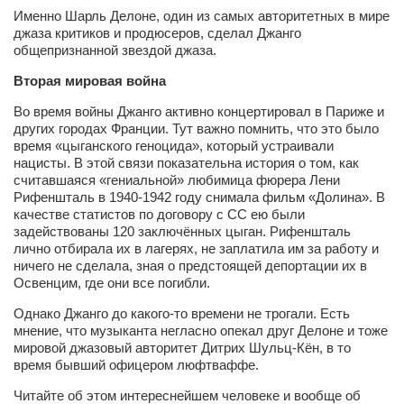
Туризм
Именно Шарль Делоне, один из самых авторитетных в мире
«Траверс» — экипировочный центр
джаза критиков и продюсеров, сделал Джанго
общепризнанной звездой джаза.
Журналисты
Вторая мировая война
Александр Гвоздик
Во время войны Джанго активно концертировал в Париже и
Александр Кугук
других городах Франции. Тут важно помнить, что это было
время «цыганского геноцида», который устраивали
Музыканты
нацисты. В этой связи показательна история о том, как
считавшаяся «гениальной» любимица фюрера Лени
Евгений Касьяненко
Рифеншталь в 1940-1942 году снимала фильм «Долина». В
Сергей Коноз
качестве статистов по договору с СС ею были
задействованы 120 заключённых цыган. Рифеншталь
Денис Федченко
лично отбирала их в лагерях, не заплатила им за работу и
ничего не сделала, зная о предстоящей депортации их в
Звукорежиссёры
Освенцим, где они все погибли.
Alfom Studio
Однако Джанго до какого-то времени не трогали. Есть
Guitarproduction Studio
мнение, что музыканта негласно опекал друг Делоне и тоже
мировой джазовый авторитет Дитрих Шульц-Кён, в то
Писатели
время бывший офицером люфтваффе.
Поэты
Читайте об этом интереснейшем человеке и вообще об