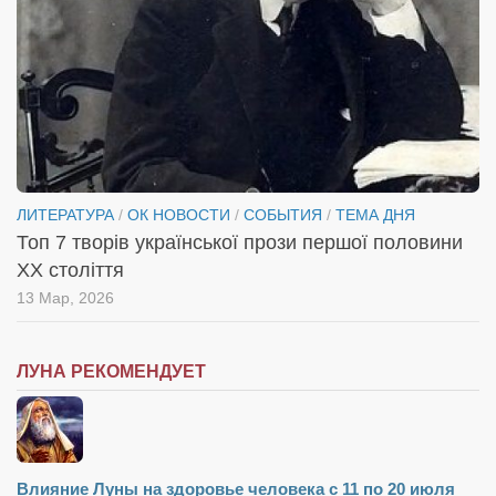
ЛИТЕРАТУРА
/
ОК НОВОСТИ
/
СОБЫТИЯ
/
ТЕМА ДНЯ
Топ 7 творів української прози першої половини
XX століття
13 Мар, 2026
ЛУНА РЕКОМЕНДУЕТ
Влияние Луны на здоровье человека с 11 по 20 июля