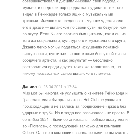
совершенствовал и дисциплинировал свой подход к
музыке, и он до сих пор продолжает удивлять тех, кто
видел в Рейнхарде только ящик с музыкальными
трюками. Именно эта преданность музыке удерживала
его в джазе — цыганском по своей сути, но безупречном
по вкусу. Если бы его партнер был цыганом, как и он, из
того же социального, культурного и музыкального круга,
Джанго легко мог бы поддаться искушению показной
виртуозности, пуститься во все тяжкие беспутной жизни
бродячего артиста, и как результат — бесследно
раствориться среди других таких же талантливых, но
никому неизвестных сынов цыганского племени.
Даниил
25.04.2021 в 17:34
Мир мог бы никогда не услышать о квинтете Рейнхарда и
Грапелли, если бы организаторы Hot Club не узнали о
происходящем и не взялись за продвижение «джаза без
ударных и труб». Но и тогда все развивалось не просто. В
сентябре 1934 г. были организованы пробные выступления
во «Florence», с последующей записью для компании
Odeon. Однако в компании сначала решили не выпускать