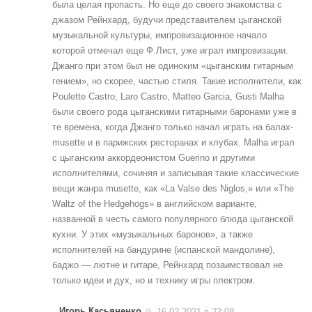
была целая пропасть. Но еще до своего знакомства с
джазом Рейнхард, будучи представителем цыганской
музыкальной культуры, импровизационное начало
которой отмечал еще Ф.Лист, уже играл импровизации.
Джанго при этом был не одиноким «цыганским гитарным
гением», но скорее, частью стиля. Такие исполнители, как
Poulette Castro, Laro Castro, Matteo Garcia, Gusti Malha
были своего рода цыганскими гитарными баронами уже в
те времена, когда Джанго только начал играть на балах-
musette и в парижских ресторанах и клубах. Malha играл
с цыганским аккордеонистом Guerino и другими
исполнителями, сочиняя и записывая такие классические
вещи жанра musette, как «La Valse des Niglos,» или «The
Waltz of the Hedgehogs» в английском варианте,
названной в честь самого популярного блюда цыганской
кухни. У этих «музыкальных баронов», а также
исполнителей на бандурине (испанской мандолине),
баджо — лютне и гитаре, Рейнхард позаимствовал не
только идеи и дух, но и технику игры плектром.
Игорь Касьяненко
16.02.2021 в 22:08