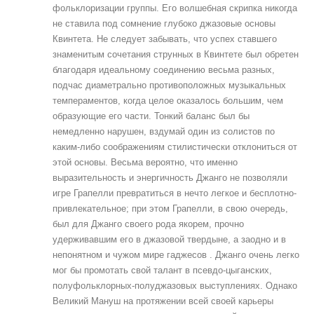
фольклоризации группы. Его волшебная скрипка никогда
не ставила под сомнение глубоко джазовые основы
Квинтета. Не следует забывать, что успех ставшего
знаменитым сочетания струнных в Квинтете был обретен
благодаря идеальному соединению весьма разных,
подчас диаметрально противоположных музыкальных
темпераментов, когда целое оказалось большим, чем
образующие его части. Тонкий баланс был бы
немедленно нарушен, вздумай один из солистов по
каким-либо соображениям стилистически отклониться от
этой основы. Весьма вероятно, что именно
выразительность и энергичность Джанго не позволяли
игре Грапелли превратиться в нечто легкое и бесплотно-
привлекательное; при этом Грапелли, в свою очередь,
был для Джанго своего рода якорем, прочно
удерживавшим его в джазовой твердыне, а заодно и в
непонятном и чужом мире гаджесов . Джанго очень легко
мог бы промотать свой талант в псевдо-цыганских,
полуфольклорных-полуджазовых выступлениях. Однако
Великий Мануш на протяжении всей своей карьеры