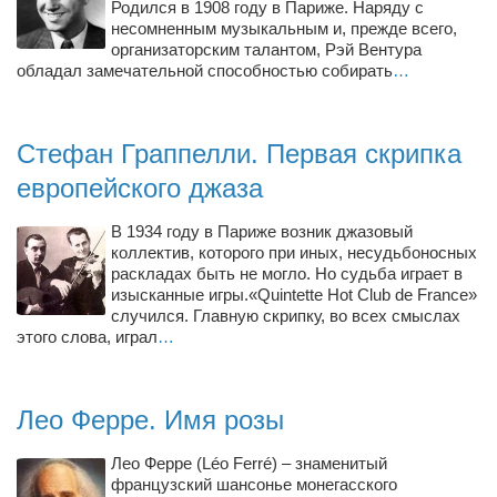
Родился в 1908 году в Париже. Наряду с
несомненным музыкальным и, прежде всего,
организаторским талантом, Рэй Вентура
обладал замечательной способностью собирать
…
Стефан Граппелли. Первая скрипка
европейского джаза
В 1934 году в Париже возник джазовый
коллектив, которого при иных, несудьбоносных
раскладах быть не могло. Но судьба играет в
изысканные игры.«Quintette Hot Club de France»
случился. Главную скрипку, во всех смыслах
этого слова, играл
…
Лео Ферре. Имя розы
Лео Ферре (Léo Ferré) – знаменитый
французский шансонье монегасского