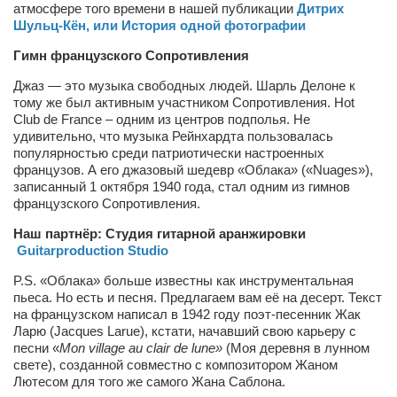
атмосфере того времени в нашей публикации
Дитрих
Режиссёры
Шульц-Кён, или История одной фотографии
Художники
Гимн французского Сопротивления
Надія Белокур
Джаз — это музыка свободных людей. Шарль Делоне к
Анна Гидора
тому же был активным участником Сопротивления. Hot
Club de France – одним из центров подполья. Не
Леонтий Костур
удивительно, что музыка Рейнхардта пользовалась
популярностью среди патриотически настроенных
Римма Миленкова
французов. А его джазовый шедевр «Облака» («Nuages»),
записанный 1 октября 1940 года, стал одним из гимнов
Ирина Проценко
французского Сопротивления.
Александр Садовский
Наш партнёр: Студия гитарной аранжировки
Сергей Степанов
Guitarproduction Studio
Анна Черненко
P.S. «Облака» больше известны как инструментальная
пьеса. Но есть и песня. Предлагаем вам её на десерт. Текст
Марина Фенота
на французском написал в 1942 году поэт-песенник Жак
Ларю (Jacques Larue), кстати, начавший свою карьеру с
Гостиная
песни «
Mon village au clair de lune»
(Моя деревня в лунном
свете), созданной совместно с композитором Жаном
Он и Она
Лютесом для того же самого Жана Саблона.