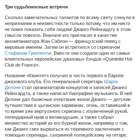
Косметологическое отделение КП Сумская
Три судьбоносные встречи
городская клиническая больница №4
Сколько замечательных талантов по всему свету сгинули в
Оптика — Медтехника
непризнании и неизвестности только потому, что им никто
не помог показать себя людям! Джанго Рейнхардту в этом
Тенториум -центр независимых дистрибьюторов
смысле повезло. Вначале его пригласил в качестве
аккомпаниатора Жан Саблон — французский певец с
мировым именем. Затем он встретился со скрипачом
Кафе, клубы, рестораны
Стефаном Граппелли.
Вместе они создали один из самых
«Винегрет» — демократичный ресторан
влиятельных европейских джазовых бэндов
«
Quintette Hot
Club de France».
«ЧАЙ — КАВА» магазин — кафе
Название «Квинтет» получил в честь первого в Европе
Магазины
джазового клуба. Его генеральный секретарь
Шарль
Делоне
стал организатором концертов и записей Джанго
«CYCLE GARAGE» — магазин велосипедов
Рейнхардта, а также написал биографию музыканта. В ней
Делоне дал базисные очертания жизни Джанго — детские
«Книголюб» — супермаркет
путешествия в цыганских караванах, огонь, оставивший в
Багетный двор
то время уже виртуозного скрипача с изувеченной рукой,
легендарный нрав и великодушие, а также собрал
МАГАЗИН СТИХОВ НА ЗАКАЗ
множество историй из его бурной жизни, например о том,
как Джанго смог вырваться из тюремного заключения с
«Павел» — магазин мужской одежды
помощью серенады, сыгранной полицейскому на гитаре.