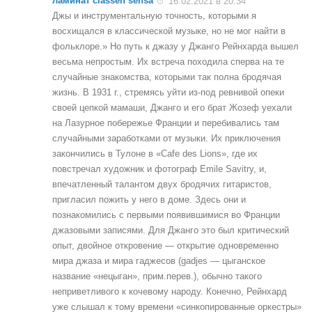
ламинат classen sensa
16.02.2021 в 20:34
Джы и инструментальную точность, которыми я
восхищался в классической музыке, но не мог найти в
фольклоре.» Но путь к джазу у Джанго Рейнхарда вышел
весьма непростым. Их встреча походила сперва на те
случайные знакомства, которыми так полна бродячая
жизнь. В 1931 г., стремясь уйти из-под ревнивой опеки
своей цепкой мамаши, Джанго и его брат Жозеф уехали
на Лазурное побережье Франции и перебивались там
случайными заработками от музыки. Их приключения
закончились в Тулоне в «Cafe des Lions», где их
повстречал художник и фотограф Emile Savitry, и,
впечатленный талантом двух бродячих гитаристов,
пригласил пожить у него в доме. Здесь они и
познакомились с первыми появившимися во Франции
джазовыми записями. Для Джанго это был критический
опыт, двойное откровение — открытие одновременно
мира джаза и мира гаджесов (gadjes — цыганское
название «нецыган», прим.перев.), обычно такого
неприветливого к кочевому народу. Конечно, Рейнхард
уже слышал к тому времени «синкопированные оркестры»