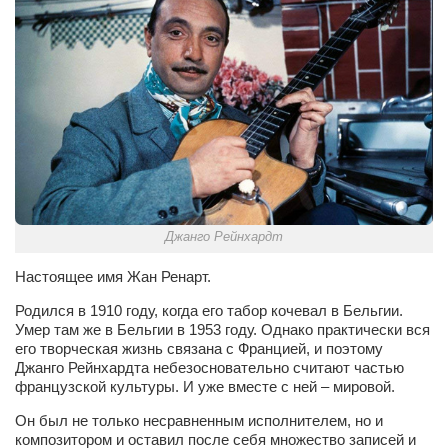
Сам себе доктор
Активный отдых
Курьезы
Досье
Арт-менеджеры
Лариса Ильченко
Орест Коваль
Джанго Рейнхардт
Тамара Кубракова
Настоящее имя Жан Ренарт.
Елена Мельник
Родился в 1910 году, когда его табор кочевал в Бельгии.
Вера Паненко
Умер там же в Бельгии в 1953 году. Однако практически вся
его творческая жизнь связана с Францией, и поэтому
Семён Салатенко
Джанго Рейнхардта небезосновательно считают частью
Сергей Шепилов
французской культуры. И уже вместе с ней – мировой.
Актёры
Он был не только несравненным исполнителем, но и
композитором и оставил после себя множество записей и
Валентин Бурый