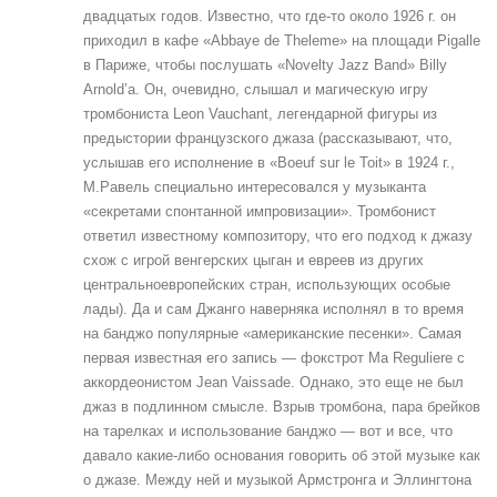
двадцатых годов. Известно, что где-то около 1926 г. он
приходил в кафе «Abbaye de Theleme» на площади Pigalle
в Париже, чтобы послушать «Novelty Jazz Band» Billy
Arnold’а. Он, очевидно, слышал и магическую игру
тромбониста Leon Vauchant, легендарной фигуры из
предыстории французского джаза (рассказывают, что,
услышав его исполнение в «Boeuf sur le Toit» в 1924 г.,
М.Равель специально интересовался у музыканта
«секретами спонтанной импровизации». Тромбонист
ответил известному композитору, что его подход к джазу
схож с игрой венгерских цыган и евреев из других
центральноевропейских стран, использующих особые
лады). Да и сам Джанго наверняка исполнял в то время
на банджо популярные «американские песенки». Самая
первая известная его запись — фокстрот Ma Reguliere с
аккордеонистом Jean Vaissade. Однако, это еще не был
джаз в подлинном смысле. Взрыв тромбона, пара брейков
на тарелках и использование банджо — вот и все, что
давало какие-либо основания говорить об этой музыке как
о джазе. Между ней и музыкой Армстронга и Эллингтона