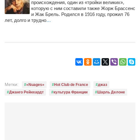
происхождения, один из «тройки великих»,
которую с ним составили также Жорж Брассенс
и Жак Брель. Родился в 1916 году, прожил 76
лет, долго и трудно
…
Метки:
«Nuages»
Hot Club de France
джаз
Джанго Рейнхардт
культура Франции
Шарль Делоне