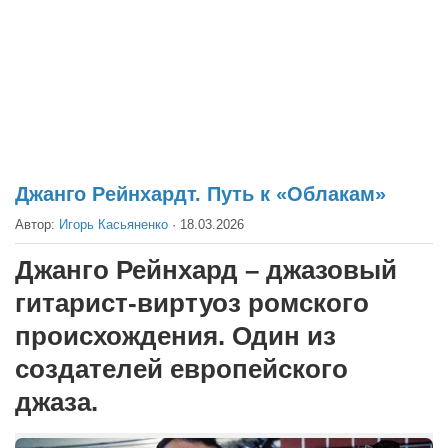
Театр
Архитектура
Кино
Техника
Общество
Факты
Джанго Рейнхардт. Путь к «Облакам»
Выборы
Автор:
Игорь Касьяненко
·
18.03.2026
Деньги
Джанго Рейнхард – джазовый
Традиции
гитарист-виртуоз ромского
Опросы
происхождения. Один из
Экология
создателей европейского
Здоровье
джаза.
Здоровый образ жизни