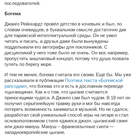
последователей.
Артём Мяус
Богема
Александра Сокол
Джанго Рейнхардт провёл детство в кочевьях и был, по
словам очевидцев, в буквальном смысле достаточно дик
Барды
для парижской интеллектуальной среды. Он не умел
Владимир Айзенберг
читать и писать, и друзья даже были вынуждены
подделывали его автографы для поклонников. С
Игорь Добровольский
дисциплиной у него тоже было не очень. Он мог, например,
пропустить аншлаговый концерт, потому что душа позвала
Ольга Козаченко
гулять по берегу моря.
Оксана Скоробагатская
И тем не менее, богема считала его своим. Ещё бы. Мы уже
Александра Скорук
рассказывали в публикации
Поэтика текста «Богемской
рапсодии»
, что богема это и есть в дословном переводе
Евгений Полюхович
«цыганщина». Как и о том, что цыгане считаются
приносящими чудеса. А Джанго сам был чудом. В 18 лет он
Ольга Чикина
получил серьёзнейшую травму руки и мог бы навсегда
потерять возможность заниматься музыкой. Но не сдался,
Бизнес-партнёры
разработал свой уникальный способ игры на гитаре и стал
Здоровье
основоположником стиля «джипси джаз», цыганский свинг
или джаз-мануш. Мануш – франкоязычные синти —
Врач психиатр–нарколог Анплеев А.Б.
западноевропейские цыгане.