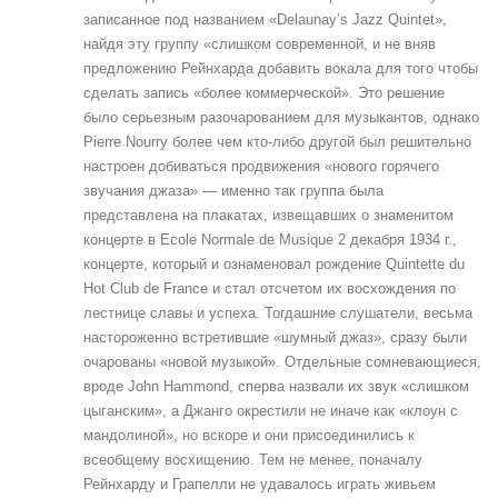
записанное под названием «Delaunay’s Jazz Quintet»,
найдя эту группу «слишком современной, и не вняв
предложению Рейнхарда добавить вокала для того чтобы
сделать запись «более коммерческой». Это решение
было серьезным разочарованием для музыкантов, однако
Pierre Nourry более чем кто-либо другой был решительно
настроен добиваться продвижения «нового горячего
звучания джаза» — именно так группа была
представлена на плакатах, извещавших о знаменитом
концерте в Ecole Normale de Musique 2 декабря 1934 г.,
концерте, который и ознаменовал рождение Quintette du
Hot Club de France и стал отсчетом их восхождения по
лестнице славы и успеха. Тогдашние слушатели, весьма
настороженно встретившие «шумный джаз», сразу были
очарованы «новой музыкой». Отдельные сомневающиеся,
вроде John Hammond, сперва назвали их звук «слишком
цыганским», а Джанго окрестили не иначе как «клоун с
мандолиной», но вскоре и они присоединились к
всеобщему восхищению. Тем не менее, поначалу
Рейнхарду и Грапелли не удавалось играть живьем