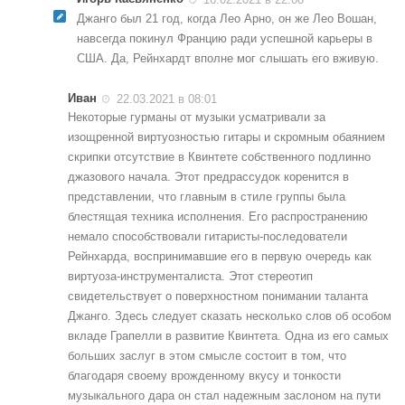
Джанго был 21 год, когда Лео Арно, он же Лео Вошан,
навсегда покинул Францию ради успешной карьеры в
США. Да, Рейнхардт вполне мог слышать его вживую.
Иван
22.03.2021 в 08:01
Некоторые гурманы от музыки усматривали за
изощренной виртуозностью гитары и скромным обаянием
скрипки отсутствие в Квинтете собственного подлинно
джазового начала. Этот предрассудок коренится в
представлении, что главным в стиле группы была
блестящая техника исполнения. Его распространению
немало способствовали гитаристы-последователи
Рейнхарда, воспринимавшие его в первую очередь как
виртуоза-инструменталиста. Этот стереотип
свидетельствует о поверхностном понимании таланта
Джанго. Здесь следует сказать несколько слов об особом
вкладе Грапелли в развитие Квинтета. Одна из его самых
больших заслуг в этом смысле состоит в том, что
благодаря своему врожденному вкусу и тонкости
музыкального дара он стал надежным заслоном на пути