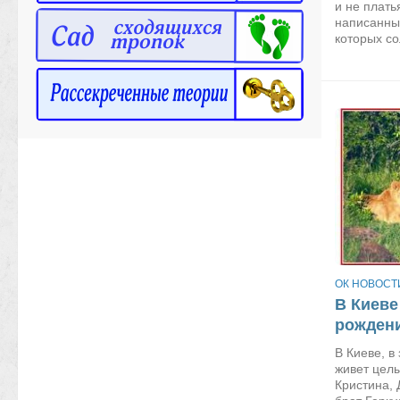
и не плать
написанны
которых со
ОК НОВОСТ
В Киеве
рождени
В Киеве, в
живет целы
Кристина, 