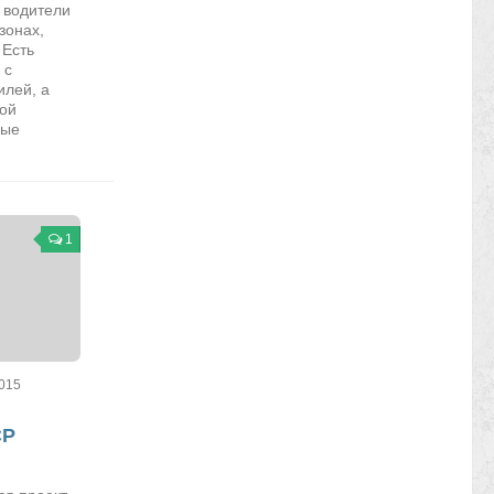
 водители
зонах,
 Есть
 с
илей, а
кой
ные
1
2015
СР