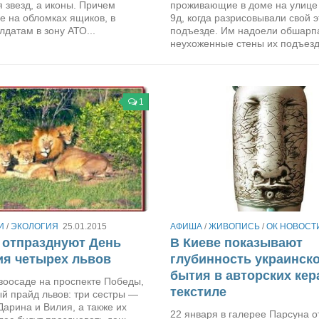
я звезд, а иконы. Причем
проживающие в доме на улице
е на обломках ящиков, в
9д, когда разрисовывали свой э
лдатам в зону АТО...
подъезде. Им надоели обшар
неухоженные стены их подъезда
1
И
/
ЭКОЛОГИЯ
25.01.2015
АФИША
/
ЖИВОПИСЬ
/
ОК НОВОСТ
 отпразднуют День
В Киеве показывают
я четырех львов
глубинность украинск
бытия в авторских кер
 зоосаде на проспекте Победы,
текстиле
й прайд львов: три сестры —
Дарина и Вилия, а также их
22 января в галерее Парсуна 