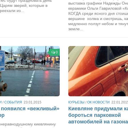
лес будут праздновать день
выставка графики Надежды Он
Царям зверей, которые в
керамики Ольги Гавриловой «
реехали из...
КОГДА среди ясного дня стоиш
вершине холма и смотришь, ка
медленно ползут небом и тянут
земле...
0
И
/
СОБЫТИЯ
23.01.2015
КУРЬЕЗЫ
/
ОК НОВОСТИ
22.01.201
 появился «вежливый»
Киевляне придумали к
ор
бороться парковкой
автомобилей на газон
 неравнодушному киевлянину