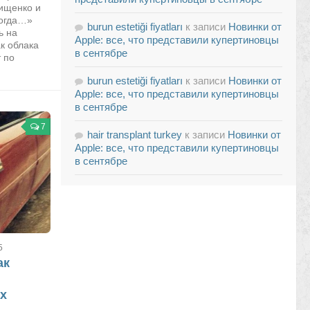
ищенко и
Когда…»
burun estetiği fiyatları
к записи
Новинки от
ь на
Apple: все, что представили купертиновцы
к облака
в сентябре
 по
burun estetiği fiyatları
к записи
Новинки от
Apple: все, что представили купертиновцы
в сентябре
7
hair transplant turkey
к записи
Новинки от
Apple: все, что представили купертиновцы
в сентябре
5
ак
ах