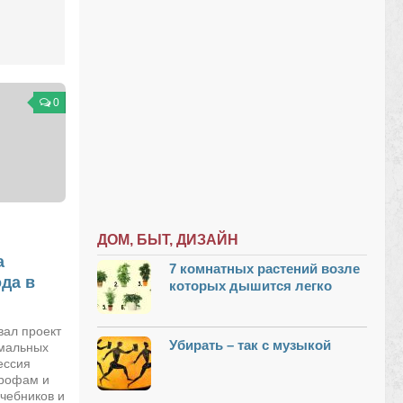
0
ДОМ, БЫТ, ДИЗАЙН
а
7 комнатных растений возле
да в
которых дышится легко
вал проект
Убирать – так с музыкой
емальных
ессия
трофам и
чебников и