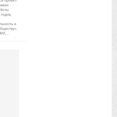
ся проект-
амках
аботы
 годов,
х
льность и
обществу».
У,...