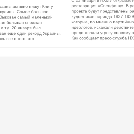
С 23 января в НХМУ открывает
реставрация «Спецфонд». В р
раины активно пишут Книгу
проекта будут представлены р
Украины: Самое большое
художников периода 1937-1939
Выкован самый маленький
которые, по мнению партийны
мая большая снежная
идеологов, искажали действите
 и т.д. 20 января был
представляли угрозу «новому 
ван еще один рекорд Украины.
Как сообщает пресс-служба НХМ
ь все с того, что...