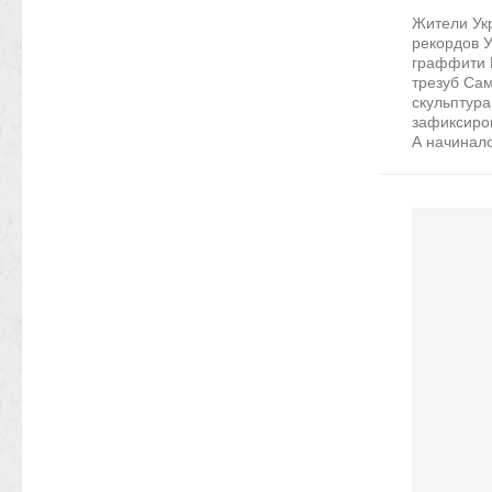
Жители Ук
рекордов 
граффити 
трезуб Са
скульптура
зафиксиро
А начиналос