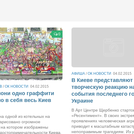
0
АФИША
/
ОК НОВОСТИ
04.02.2015
В Киеве представляют
творческую реакцию н
В
/
ОК НОВОСТИ
04.02.2015
лони одно граффити
события последнего го
о в себя весь Киев
Украине
В Арт Центре Щербенко старто
«Ресентимент». В своих экстр
на одной из котельных на
проявлениях человеческая агр
арисовано огромное
приводит к масштабным катас
 на котором изображены
непоправимым трагедиям. Из у
 достопримечательности Киева.