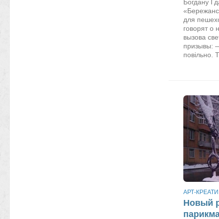
Богдану Г
«Бережанс
для пешехо
говорят о 
вызова све
призывы: 
повільно. Ті
АРТ-КРЕАТИ
Новый 
парикма