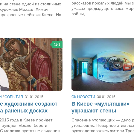
рассказов пожилых людей мы 
 на стене одной из столичных
ужасах предыдущего века: ми
 художник Михаил Химич
войны,...
прекрасные пейзажи Киева. На
1
И
/
СОБЫТИЯ
31.01.2015
ОК НОВОСТИ
30.01.2015
е художники создают
В Киеве «мультяшки»
а раненых досках
украшают стены
2015 года в Киеве пройдет
Спасение утопающих — дело р
 аукцион «Боже, береги
утопающих. Неверное этим ло
 С молотка пустят не свидания
руководствовались жители Тр