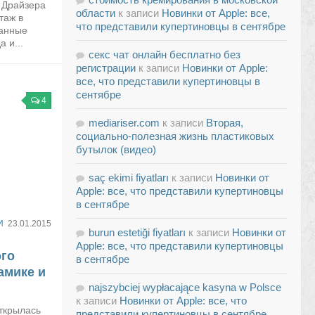
 Драйзера
области
к записи
Новинки от Apple: все,
таж в
что представили купертиновцы в сентябре
панные
 и...
секс чат онлайн бесплатно без
регистрации
к записи
Новинки от Apple:
все, что представили купертиновцы в
сентябре
4
mediariser.com
к записи
Вторая,
социально-полезная жизнь пластиковых
бутылок (видео)
saç ekimi fiyatları
к записи
Новинки от
Apple: все, что представили купертиновцы
в сентябре
И
23.01.2015
burun estetiği fiyatları
к записи
Новинки от
Apple: все, что представили купертиновцы
ого
в сентябре
амике и
najszybciej wypłacające kasyna w Polsce
к записи
Новинки от Apple: все, что
открылась
представили купертиновцы в сентябре