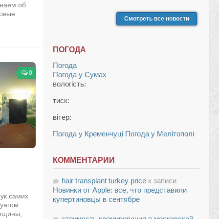
знаем об
ровые
Смотреть все новости
ПОГОДА
Погода
0
Погода у
Сумах
вологість:
тиск:
вітер:
Погода у Кременчуці
Погода у Мелітополі
КОММЕНТАРИИ
hair transplant turkey price
к записи
Новинки от Apple: все, что представили
ук самих
купертиновцы в сентябре
зунгом
оещины,
стоимость кремирования в московской