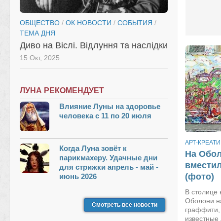
ОБЩЕСТВО
/
ОК НОВОСТИ
/
СОБЫТИЯ
/
ТЕМА ДНЯ
Диво на Віслі. Відлуння та наслідки
15 Окт, 2025
ЛУНА РЕКОМЕНДУЕТ
Влияние Луны на здоровье
человека с 11 по 20 июля
АРТ-КРЕАТИ
Когда Луна зовёт к
На Обо
парикмахеру. Удачные дни
вместил
для стрижки апрель - май -
(фото)
июнь 2026
В столице 
Оболони н
Смотреть все новости
граффити,
известные