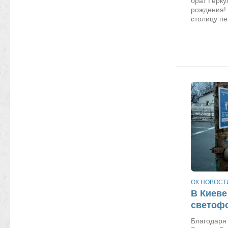
брат Герку
рождения! 
столицу пе
ОК НОВОСТ
В Киеве
светоф
Благодаря