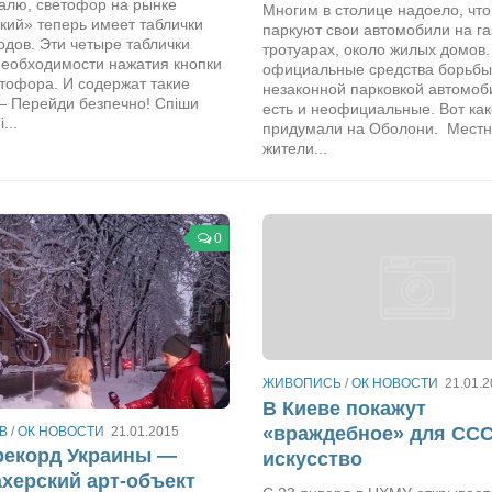
далю, светофор на рынке
Многим в столице надоело, что
кий» теперь имеет таблички
паркуют свои автомобили на га
дов. Эти четыре таблички
тротуарах, около жилых домов.
необходимости нажатия кнопки
официальные средства борьбы
тофора. И содержат такие
незаконной парковкой автомоб
— Перейди безпечно! Спіши
есть и неофициальные. Вот ка
...
придумали на Оболони. Мест
жители...
0
ЖИВОПИСЬ
/
ОК НОВОСТИ
21.01.
В Киеве покажут
«враждебное» для СС
В
/
ОК НОВОСТИ
21.01.2015
рекорд Украины —
искусство
херский арт-объект