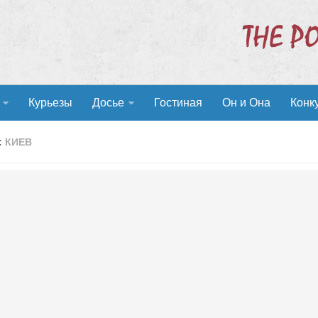
Курьезы
Досье
Гостиная
Он и Она
Конк
:
КИЕВ