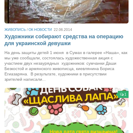
Артём Мяус
Александра Сокол
Барды
ЖИВОПИСЬ
/
ОК НОВОСТИ
22.06.2014
Художники собирают средства на операцию
Владимир Айзенберг
для украинской девушки
Игорь Добровольский
На день защиты детей 1 июня в Сумах в галерее «Наша», как
мы уже сообщали, состоялась художественная акция с
Ольга Козаченко
участием двух незаурядных художников: сумчанки Даши
Оксана Скоробагатская
Безкостой и армянского живописца, киевлянина Бориса
Егиазаряна. В результате, художники в присутствии
Александра Скорук
зрителей написали...
Евгений Полюхович
1
Ольга Чикина
Бизнес-партнёры
Здоровье
Врач психиатр–нарколог Анплеев А.Б.