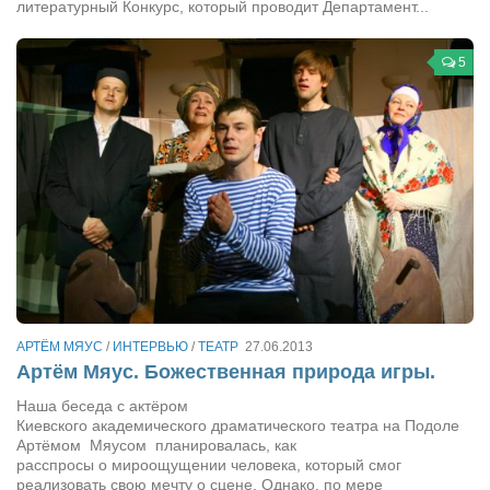
литературный Конкурс, который проводит Департамент...
5
АРТЁМ МЯУС
/
ИНТЕРВЬЮ
/
ТЕАТР
27.06.2013
Артём Мяус. Божественная природа игры.
Наша беседа с актёром
Киевского академического драматического театра на Подоле
Артёмом Мяусом планировалась, как
расспросы о мироощущении человека, который смог
реализовать свою мечту о сцене. Однако, по мере