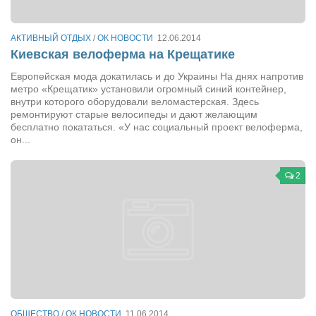
Туризм
«Траверс» — экипировочный центр
АКТИВНЫЙ ОТДЫХ
/
ОК НОВОСТИ
12.06.2014
Журналисты
Киевская велоферма на Крещатике
Александр Гвоздик
Европейская мода докатилась и до Украины На днях напротив
метро «Крещатик» установили огромный синий контейнер,
Александр Кугук
внутри которого оборудовали веломастерская. Здесь
ремонтируют старые велосипеды и дают желающим
Музыканты
бесплатно покататься. «У нас социальный проект велоферма,
он...
Евгений Касьяненко
Сергей Коноз
2
Денис Федченко
Звукорежиссёры
Alfom Studio
Guitarproduction Studio
Писатели
Поэты
ОБЩЕСТВО
/
ОК НОВОСТИ
11.06.2014