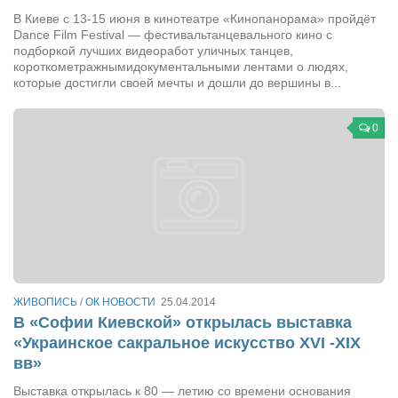
Конкурсы
В Киеве с 13-15 июня в кинотеатре «Кинопанорама» пройдёт
Dance Film Festival — фестивальтанцевального кино с
Фестиваль. Конкурс «Колибри» 2017
подборкой лучших видеоработ уличных танцев,
Конкурс «Колибри» 2016
короткометражнымидокументальными лентами о людях,
которые достигли своей мечты и дошли до вершины в...
Конкурс «Колибри» 2015
Конкурс «Колибри» 2014
0
Литературный конкурс «Я люблю Украину»
Конкурс «Колибри — детям!» 2014
Конкурс «Колибри» 2013
Интервью
Афиша
ЖИВОПИСЬ
/
ОК НОВОСТИ
25.04.2014
Афиша Киев
В «Софии Киевской» открылась выставка
Афиша Сумы
«Украинское сакральное искусство XVI -XIX
вв»
О нас
Выставка открылась к 80 — летию со времени основания