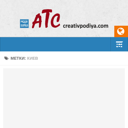
Select
События
МЕТКИ:
КИЕВ
Арт-креатив
Музыка
Живопись
Литература
Поэзия
Проза
Фотоискусство