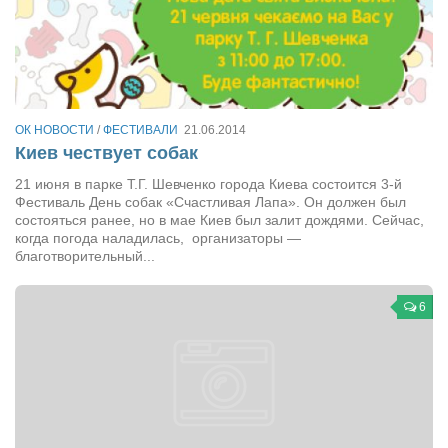
Косметологическое отделение КП Сумская
городская клиническая больница №4
Оптика — Медтехника
Тенториум -центр независимых дистрибьюторов
ОК НОВОСТИ
/
ФЕСТИВАЛИ
21.06.2014
Киев чествует собак
Кафе, клубы, рестораны
21 июня в парке Т.Г. Шевченко города Киева состоится 3-й
«Винегрет» — демократичный ресторан
Фестиваль День собак «Счастливая Лапа». Он должен был
«ЧАЙ — КАВА» магазин — кафе
состояться ранее, но в мае Киев был залит дождями. Сейчас,
когда погода наладилась, организаторы —
Магазины
благотворительный...
«CYCLE GARAGE» — магазин велосипедов
6
«Книголюб» — супермаркет
Багетный двор
МАГАЗИН СТИХОВ НА ЗАКАЗ
«Павел» — магазин мужской одежды