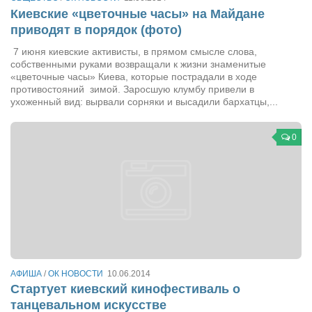
Режиссёры
Киевские «цветочные часы» на Майдане
приводят в порядок (фото)
Художники
7 июня киевские активисты, в прямом смысле слова,
Надія Белокур
собственными руками возвращали к жизни знаменитые
«цветочные часы» Киева, которые пострадали в ходе
Анна Гидора
противостояний зимой. Заросшую клумбу привели в
ухоженный вид: вырвали сорняки и высадили бархатцы,...
Леонтий Костур
Римма Миленкова
0
Ирина Проценко
Александр Садовский
Сергей Степанов
Анна Черненко
Марина Фенота
Гостиная
АФИША
/
ОК НОВОСТИ
10.06.2014
Стартует киевский кинофестиваль о
Он и Она
танцевальном искусстве