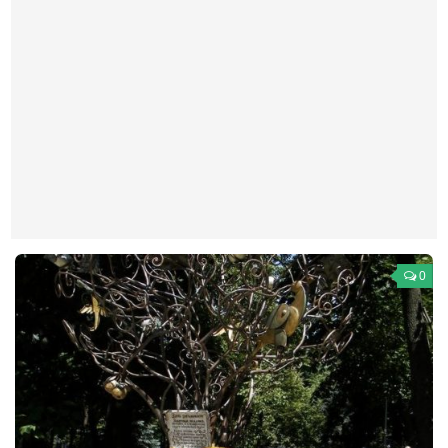
Театр
Архитектура
Кино
Техника
Общество
Факты
Выборы
Деньги
0
Традиции
Опросы
Экология
Здоровье
Здоровый образ жизни