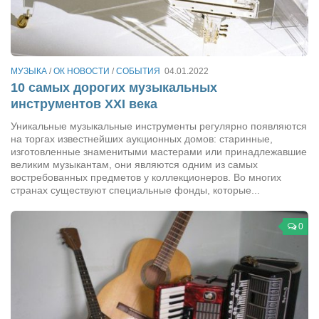
Артём Мяус
Александра Сокол
Барды
МУЗЫКА
/
ОК НОВОСТИ
/
СОБЫТИЯ
04.01.2022
10 самых дорогих музыкальных
Владимир Айзенберг
инструментов XXI века
Игорь Добровольский
Уникальные музыкальные инструменты регулярно появляются
на торгах известнейших аукционных домов: старинные,
Ольга Козаченко
изготовленные знаменитыми мастерами или принадлежавшие
Оксана Скоробагатская
великим музыкантам, они являются одним из самых
востребованных предметов у коллекционеров. Во многих
Александра Скорук
странах существуют специальные фонды, которые...
Евгений Полюхович
0
Ольга Чикина
Бизнес-партнёры
Здоровье
Врач психиатр–нарколог Анплеев А.Б.