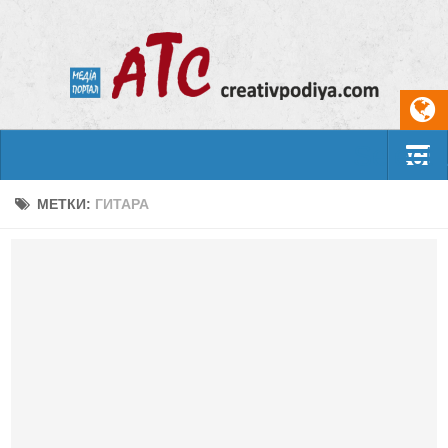
Select
События
МЕТКИ:
ГИТАРА
Арт-креатив
Музыка
Живопись
Литература
Поэзия
Проза
Фотоискусство