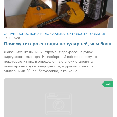
Косметологическое отделение КП Сумская
городская клиническая больница №4
Оптика — Медтехника
Тенториум -центр независимых дистрибьюторов
GUITARPRODUCTION STUDIO
/
МУЗЫКА
/
ОК НОВОСТИ
/
СОБЫТИЯ
15.11.2020
Кафе, клубы, рестораны
Почему гитара сегодня популярней, чем баян
«Винегрет» — демократичный ресторан
Любой музыкальный инструмент прекрасен в руках
виртуозного мастера. И наоборот. И всё же почему-то
«ЧАЙ — КАВА» магазин — кафе
некоторые из них в определенные эпохи становятся
Магазины
популярными до всенародности, а другие остаются
элитарными. У нас, безусловно, в гонке на...
«CYCLE GARAGE» — магазин велосипедов
«Книголюб» — супермаркет
0
Багетный двор
МАГАЗИН СТИХОВ НА ЗАКАЗ
«Павел» — магазин мужской одежды