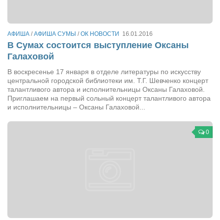
Туризм
«Траверс» — экипировочный центр
Журналисты
АФИША
/
АФИША СУМЫ
/
ОК НОВОСТИ
16.01.2016
В Сумах состоится выступление Оксаны
Александр Гвоздик
Галаховой
Александр Кугук
В воскресенье 17 января в отделе литературы по искусству
центральной городской библиотеки им. Т.Г. Шевченко концерт
Музыканты
талантливого автора и исполнительницы Оксаны Галаховой.
Евгений Касьяненко
Приглашаем на первый сольный концерт талантливого автора
и исполнительницы – Оксаны Галаховой...
Сергей Коноз
Денис Федченко
0
Звукорежиссёры
Alfom Studio
Guitarproduction Studio
Писатели
Поэты