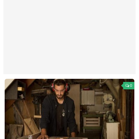
Театр
Архитектура
Кино
Техника
Общество
Факты
Выборы
Деньги
0
Традиции
Опросы
Экология
Здоровье
Здоровый образ жизни