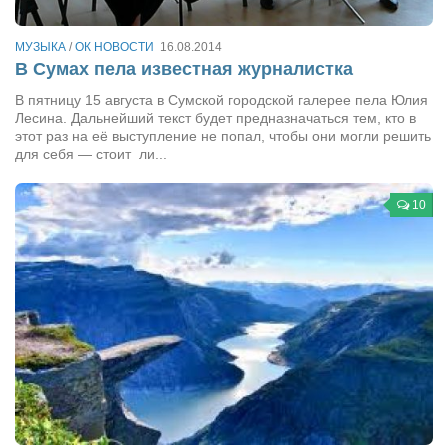
Конкурсы
Фестиваль. Конкурс «Колибри» 2017
МУЗЫКА
/
ОК НОВОСТИ
16.08.2014
В Сумах пела известная журналистка
Конкурс «Колибри» 2016
В пятницу 15 августа в Сумской городской галерее пела Юлия
Конкурс «Колибри» 2015
Лесина. Дальнейший текст будет предназначаться тем, кто в
этот раз на её выступление не попал, чтобы они могли решить
Конкурс «Колибри» 2014
для себя — стоит ли...
Литературный конкурс «Я люблю Украину»
Конкурс «Колибри — детям!» 2014
10
Конкурс «Колибри» 2013
Интервью
Афиша
Афиша Киев
Афиша Сумы
О нас