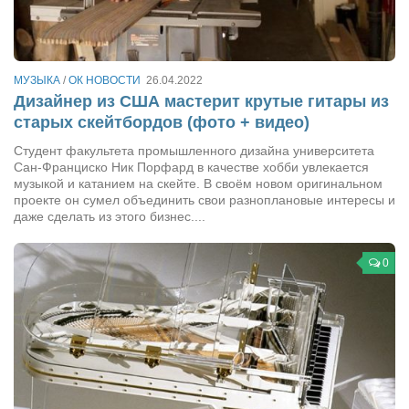
Сам себе доктор
Активный отдых
Курьезы
МУЗЫКА
/
ОК НОВОСТИ
26.04.2022
Дизайнер из США мастерит крутые гитары из
Досье
старых скейтбордов (фото + видео)
Арт-менеджеры
Студент факультета промышленного дизайна университета
Сан-Франциско Ник Порфард в качестве хобби увлекается
Лариса Ильченко
музыкой и катанием на скейте. В своём новом оригинальном
Орест Коваль
проекте он сумел объединить свои разноплановые интересы и
даже сделать из этого бизнес....
Тамара Кубракова
Елена Мельник
0
Вера Паненко
Семён Салатенко
Сергей Шепилов
Актёры
Валентин Бурый