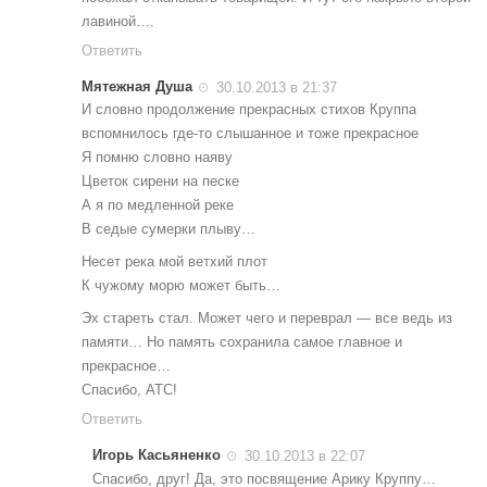
лавиной….
Ответить
Мятежная Душа
30.10.2013 в 21:37
И словно продолжение прекрасных стихов Круппа
вспомнилось где-то слышанное и тоже прекрасное
Я помню словно наяву
Цветок сирени на песке
А я по медленной реке
В седые сумерки плыву…
Несет река мой ветхий плот
К чужому морю может быть…
Эх стареть стал. Может чего и переврал — все ведь из
памяти… Но память сохранила самое главное и
прекрасное…
Спасибо, АТС!
Ответить
Игорь Касьяненко
30.10.2013 в 22:07
Спасибо, друг! Да, это посвящение Арику Круппу…