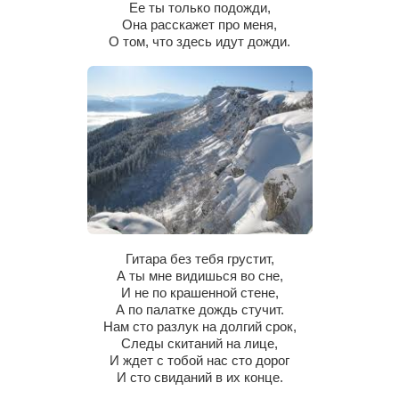
Ее ты только подожди,
Она расскажет про меня,
Артём Мяус
О том, что здесь идут дожди.
Александра Сокол
Барды
Владимир Айзенберг
Игорь Добровольский
Ольга Козаченко
Оксана Скоробагатская
Александра Скорук
Гитара без тебя грустит,
Евгений Полюхович
А ты мне видишься во сне,
И не по крашенной стене,
Ольга Чикина
А по палатке дождь стучит.
Бизнес-партнёры
Нам сто разлук на долгий срок,
Следы скитаний на лице,
Здоровье
И ждет с тобой нас сто дорог
И сто свиданий в их конце.
Врач психиатр–нарколог Анплеев А.Б.