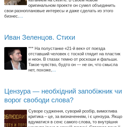
Туризм
оригинальном проекте он сумел объединить
«Траверс» — экипировочный центр
свои разноплановые интересы и даже сделать из этого
бизнес.
…
Журналисты
Александр Гвоздик
Иван Зеленцов. Стихи
Александр Кугук
Музыканты
*** На полустанке «21-й век» от поезда
отставший человек с тоской глядит на пластик
Евгений Касьяненко
и неон. В глазах темно от роскоши и фальши.
Такое чувство, будто он — не он, что смысла
Сергей Коноз
нет, похоже,
…
Денис Федченко
Звукорежиссёры
Цензура — необхідний запобіжник чи
Alfom Studio
ворог свободи слова?
Guitarproduction Studio
Суворе судження, суворий розбір, вимоглива
Писатели
критика – це, за визначенням, і є цензура. Якщо
вдуматися в сенс самого слова, то внутрішня
Поэты