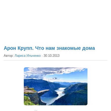
Театр
Архитектура
Кино
Техника
Общество
Факты
Арон Крупп. Что нам знакомые дома
Выборы
Автор:
Лариса Ильченко
·
30.10.2013
Деньги
Традиции
Опросы
Экология
Здоровье
Здоровый образ жизни