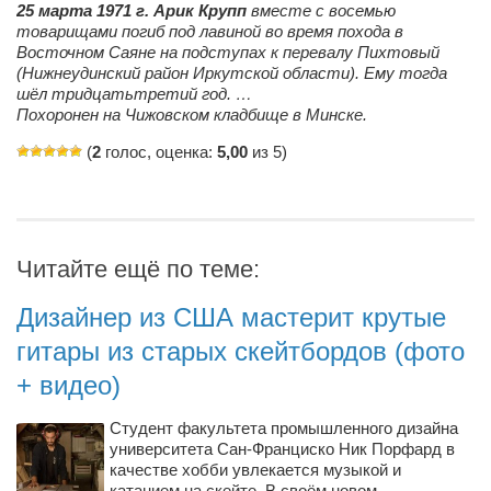
25 марта 1971 г. Арик Крупп
вместе с восемью
Косметологическое отделение КП Сумская
товарищами погиб под лавиной во время похода в
городская клиническая больница №4
Восточном Саяне на подступах к перевалу Пихтовый
Оптика — Медтехника
(Нижнеудинский район Иркутской области). Ему тогда
шёл тридцатьтретий год. …
Тенториум -центр независимых дистрибьюторов
Похоронен на Чижовском кладбище в Минске.
(
2
голос, оценка:
5,00
из 5)
Кафе, клубы, рестораны
«Винегрет» — демократичный ресторан
«ЧАЙ — КАВА» магазин — кафе
Читайте ещё по теме:
Магазины
«CYCLE GARAGE» — магазин велосипедов
Дизайнер из США мастерит крутые
гитары из старых скейтбордов (фото
«Книголюб» — супермаркет
+ видео)
Багетный двор
МАГАЗИН СТИХОВ НА ЗАКАЗ
Студент факультета промышленного дизайна
университета Сан-Франциско Ник Порфард в
«Павел» — магазин мужской одежды
качестве хобби увлекается музыкой и
катанием на скейте. В своём новом