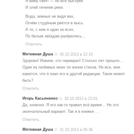
Я вижу свет! — но всё быстрей
И злей течение реки.
Вода, земных не видя вех,
Огнём студёным рвётся в высь.
А те, с кем я один за всех,
По белым звёздам разбрелись…
Ответить
Мятежная Душа
30.10.2013 в 22:15
Здорово! Извини, что переврал! Столько лет прошло…
Один из любимых моих по жизни стихов. Но все, мне
кажется, что я знал его в другой редакции. Такое может
быть?
Ответить
Игорь Касьяненко
30.10.2013 в 23:01
Да, конечно. Я его как-то правил всё время… Но это
окончательный вариант. Так и в книжке …
Ответить
Мятежная Душа
31.10.2013 в 05:36