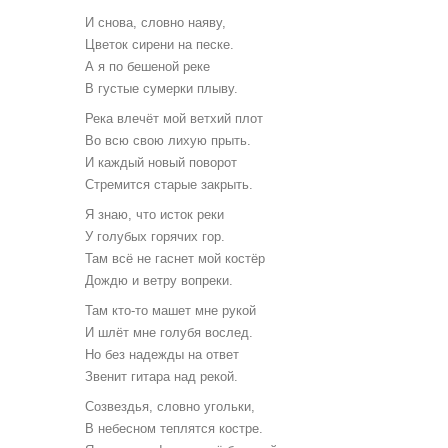
И снова, словно наяву,
Цветок сирени на песке.
А я по бешеной реке
В густые сумерки плыву.
Река влечёт мой ветхий плот
Во всю свою лихую прыть.
И каждый новый поворот
Стремится старые закрыть.
Я знаю, что исток реки
У голубых горячих гор.
Там всё не гаснет мой костёр
Дождю и ветру вопреки.
Там кто-то машет мне рукой
И шлёт мне голубя вослед.
Но без надежды на ответ
Звенит гитара над рекой.
Созвездья, словно угольки,
В небесном теплятся костре.