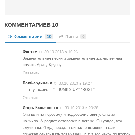
КОММЕНТАРИЕВ 10
Комментарии
10
Пинги
0
Фантом
30.10.2013 в 10:26
Замечательная песня и замечательная жизнь. вечная
память Арику Круппу
Ответить
ПолФердинанд
30.10.2013 в 19:27
… а тут оазис… *THUMBS UP* *ROSE*
Ответить
Игорь Касьяненко
30.10.2013 в 20:38
Они шли по перевалу и подрезали лавину. Она их
накрыла. А радист оставался в лагере. Он увиде, что
случилась беда, передал сигнал о помощи, а сам
побежал откапывать товарищей. И тут его накрыло второй