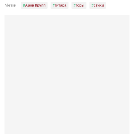
Конкурсы
Метки:
Арон Крупп
гитара
горы
стихи
Фестиваль. Конкурс «Колибри» 2017
Конкурс «Колибри» 2016
Конкурс «Колибри» 2015
Конкурс «Колибри» 2014
Литературный конкурс «Я люблю Украину»
Конкурс «Колибри — детям!» 2014
Конкурс «Колибри» 2013
Интервью
Афиша
Афиша Киев
Афиша Сумы
О нас