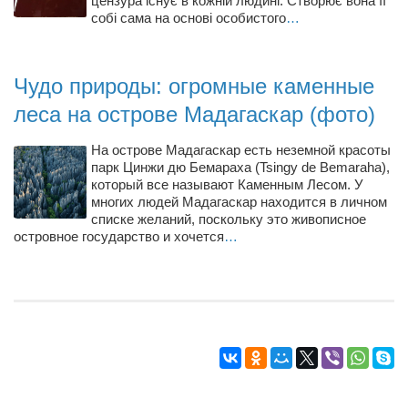
цензура існує в кожній людині. Створює вона її
Режиссёры
собі сама на основі особистого
…
Художники
Надія Белокур
Чудо природы: огромные каменные
Анна Гидора
леса на острове Мадагаскар (фото)
Леонтий Костур
На острове Мадагаскар есть неземной красоты
Римма Миленкова
парк Цинжи дю Бемараха (Tsingy de Bemaraha),
который все называют Каменным Лесом. У
Ирина Проценко
многих людей Мадагаскар находится в личном
списке желаний, поскольку это живописное
Александр Садовский
островное государство и хочется
…
Сергей Степанов
Анна Черненко
Марина Фенота
Гостиная
Он и Она