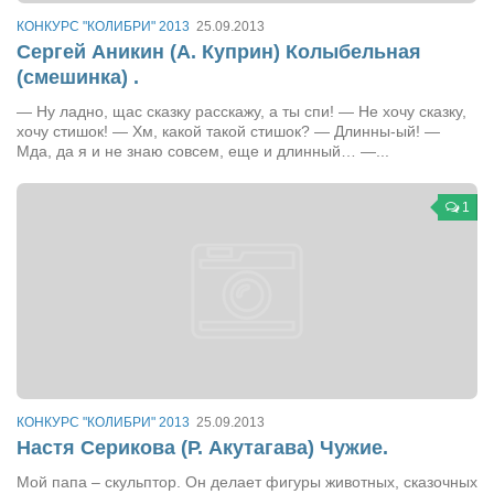
Сам себе доктор
КОНКУРС "КОЛИБРИ" 2013
25.09.2013
Активный отдых
Сергей Аникин (А. Куприн) Колыбельная
(смешинка) .
Курьезы
— Ну ладно, щас сказку расскажу, а ты спи! — Не хочу сказку,
Досье
хочу стишок! — Хм, какой такой стишок? — Длинны-ый! —
Мда, да я и не знаю совсем, еще и длинный… —...
Арт-менеджеры
Лариса Ильченко
1
Орест Коваль
Тамара Кубракова
Елена Мельник
Вера Паненко
Семён Салатенко
Сергей Шепилов
КОНКУРС "КОЛИБРИ" 2013
25.09.2013
Настя Серикова (Р. Акутагава) Чужие.
Актёры
Мой папа – скульптор. Он делает фигуры животных, сказочных
Валентин Бурый