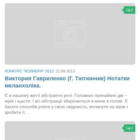
3
КОНКУРС "КОЛИБРИ" 2013
21.09.2013
Виктория Гавриленко (Г. Тютюнник) Нотатки
меланхоліка.
Є в нашому житті абстрактні речі. Головних принаймні дві –
мрія і щастя. І всі абстракції зберігаються в мене в голові. Є
багато способів улізти у свою свідомість, вплинути на мрію і
зробити її...
1