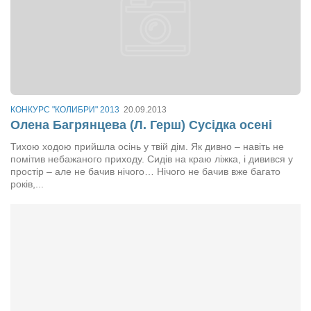
КОНКУРС "КОЛИБРИ" 2013
20.09.2013
Олена Багрянцева (Л. Герш) Сусідка осені
Тихою ходою прийшла осінь у твій дім. Як дивно – навіть не
помітив небажаного приходу. Сидів на краю ліжка, і дивився у
простір – але не бачив нічого… Нічого не бачив вже багато
років,...