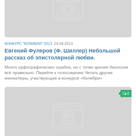
Туризм
«Траверс» — экипировочный центр
Журналисты
Александр Гвоздик
Александр Кугук
КОНКУРС "КОЛИБРИ" 2013
24.09.2013
Евгений Фулеров (Ф. Шиллер) Небольшой
Музыканты
рассказ об эпистолярной любви.
Евгений Касьяненко
Много орфографических ошибок, но с точки зрения биологии
Сергей Коноз
всё правильно. Перейти к голосованию Читать другие
миниатюры, участвующие в конкурсе «Колибри»
Денис Федченко
Звукорежиссёры
6
Alfom Studio
Guitarproduction Studio
Писатели
Поэты