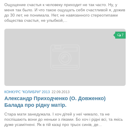
Конкурсы
Ощущение счастья к человеку приходит не так часто. Ну, у
меня так было. И что такое ощущать себя счастливой я, дожив
Фестиваль. Конкурс «Колибри» 2017
до 30 лет, не понимала. Нет, не навязанного стереотипами
общества счастья, не улыбкой,...
Конкурс «Колибри» 2016
Конкурс «Колибри» 2015
7
Конкурс «Колибри» 2014
Литературный конкурс «Я люблю Украину»
Конкурс «Колибри — детям!» 2014
Конкурс «Колибри» 2013
Интервью
Афиша
КОНКУРС "КОЛИБРИ" 2013
22.09.2013
Александр Приходченко (О. Довженко)
Афиша Киев
Балада про рідну матір.
Афиша Сумы
Стара мати занедужала. І хоч дітей у неї чимало, та не
поспішають вони до неньки з ліками. Бо хоч і рідні всі, та якісь
О нас
дуже усамітнені. Як в тій казці про трьох синів, де...