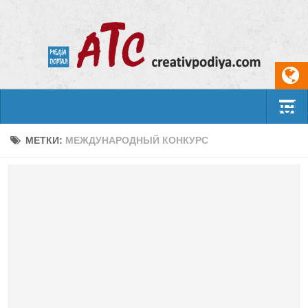
Select
События
МЕТКИ:
МЕЖДУНАРОДНЫЙ КОНКУРС
Арт-креатив
Музыка
Живопись
Литература
Поэзия
Проза
Фотоискусство