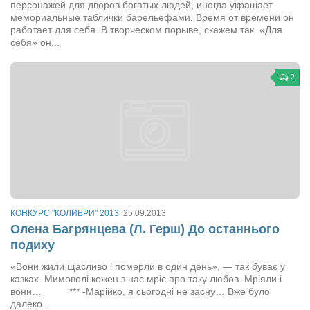
персонажей для дворов богатых людей, иногда украшает
мемориальные таблички барельефами. Время от времени он
Артём Мяус
работает для себя. В творческом порыве, скажем так. «Для
себя» он...
Александра Сокол
Барды
2
Владимир Айзенберг
Игорь Добровольский
Ольга Козаченко
Оксана Скоробагатская
Александра Скорук
Евгений Полюхович
КОНКУРС "КОЛИБРИ" 2013
25.09.2013
Олена Багрянцева (Л. Герш) До останнього
Ольга Чикина
подиху
Бизнес-партнёры
«Вони жили щасливо і померли в один день», — так буває у
Здоровье
казках. Мимоволі кожен з нас мріє про таку любов. Мріяли і
вони… *** -Марійко, я сьогодні не засну… Вже було
Врач психиатр–нарколог Анплеев А.Б.
далеко...