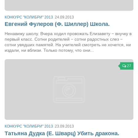
Режиссёры
Художники
КОНКУРС "КОЛИБРИ" 2013
24.09.2013
Евгений Фулеров (Ф. Шиллер) Школа.
Надія Белокур
Ненавижу школу. Вчера ходил провожать Елизавету − внучку в
Анна Гидора
первый класс. Сотни родителей − сотни радостных слез −
сотни увядших памятей. На учителей смотреть не хочется, ни
Леонтий Костур
издали, ни вблизи. Только потому, что они...
Римма Миленкова
Ирина Проценко
27
Александр Садовский
Сергей Степанов
Анна Черненко
Марина Фенота
Гостиная
КОНКУРС "КОЛИБРИ" 2013
23.09.2013
Он и Она
Татьяна Дудка (Е. Шварц) Убить дракона.