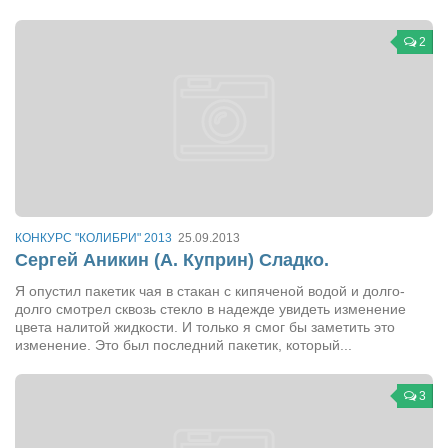
Косметологическое отделение КП Сумская
городская клиническая больница №4
2
Оптика — Медтехника
Тенториум -центр независимых дистрибьюторов
Кафе, клубы, рестораны
«Винегрет» — демократичный ресторан
«ЧАЙ — КАВА» магазин — кафе
КОНКУРС "КОЛИБРИ" 2013
25.09.2013
Магазины
Сергей Аникин (А. Куприн) Сладко.
«CYCLE GARAGE» — магазин велосипедов
Я опустил пакетик чая в стакан с кипяченой водой и долго-
долго смотрел сквозь стекло в надежде увидеть изменение
«Книголюб» — супермаркет
цвета налитой жидкости. И только я смог бы заметить это
изменение. Это был последний пакетик, который...
Багетный двор
МАГАЗИН СТИХОВ НА ЗАКАЗ
3
«Павел» — магазин мужской одежды