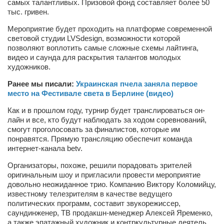
самых талантливых. Призовой фонд составляет более 50
Косметологическое отделение КП Сумская
тыс. гривен.
городская клиническая больница №4
Мероприятие будет проходить на платформе современной
Оптика — Медтехника
световой студии LVSdesign, возможности которой
позволяют воплотить самые сложные схемы лайтинга,
Тенториум -центр независимых дистрибьюторов
видео и саунда для раскрытия талантов молодых
художников.
Кафе, клубы, рестораны
Ранее мы писали:
Украинская пчела заняла первое
«Винегрет» — демократичный ресторан
место на Фестивале света в Берлине (видео)
«ЧАЙ — КАВА» магазин — кафе
Как и в прошлом году, турнир будет транслироваться он-
лайн и все, кто будут наблюдать за ходом соревнований,
Магазины
смогут проголосовать за финалистов, которые им
понравятся. Прямую трансляцию обеспечит команда
«CYCLE GARAGE» — магазин велосипедов
интернет-канала betv.
«Книголюб» — супермаркет
Организаторы, похоже, решили порадовать зрителей
оригинальным шоу и пригласили провести мероприятие
Багетный двор
довольно неожиданное трио. Компанию Виктору Коломийцу,
МАГАЗИН СТИХОВ НА ЗАКАЗ
известному телезрителям в качестве ведущего
политических программ, составит звукорежиссер,
«Павел» — магазин мужской одежды
саундинженер, ТВ продакшн-менеджер Алексей Яременко,
а также эпатажный художник и контркультурные деятель