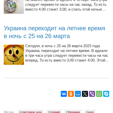
Конкурсы
следует перевести часы на час назад. То есть
вместо 4.00 станет 3.00, и спать этой ночью
…
Фестиваль. Конкурс «Колибри» 2017
Конкурс «Колибри» 2016
Украина переходит на летнее время
Конкурс «Колибри» 2015
в ночь с 25 на 26 марта
Конкурс «Колибри» 2014
Литературный конкурс «Я люблю Украину»
Сегодня, в ночь с 25 на 26 марта 2023 года
Украина, переходит на летнее время. В идеале
Конкурс «Колибри — детям!» 2014
в три часа утра следует перевести часы на час
вперед. То есть вместо 3.00 станет 4.00. Этой
…
Конкурс «Колибри» 2013
Интервью
Афиша
Афиша Киев
Афиша Сумы
О нас
Метки:
световое шоу
турнир
Украина
шоу