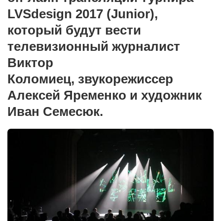
Сам себе доктор
LVSdesign 2017 (Junior),
Активный отдых
который будут вести
Курьезы
телевизионный журналист
Досье
Виктор
Арт-менеджеры
Коломиец, звукорежиссер
Лариса Ильченко
Алексей Яременко и художник
Орест Коваль
Иван Семесюк.
Тамара Кубракова
Елена Мельник
Вера Паненко
Семён Салатенко
Сергей Шепилов
Актёры
Валентин Бурый