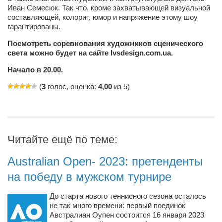
Туризм
Иван Семесюк. Так что, кроме захватывающей визуальной
«Траверс» — экипировочный центр
составляющей, колорит, юмор и напряжение этому шоу
гарантированы.
Журналисты
Посмотреть соревнования художников сценического
Александр Гвоздик
света можно будет на сайте lvsdesign.com.ua.
Александр Кугук
Начало в 20.00.
Музыканты
(
3
голос, оценка:
4,00
из 5)
Евгений Касьяненко
Сергей Коноз
Денис Федченко
Читайте ещё по теме:
Звукорежиссёры
Australian Open- 2023: претенденты
Alfom Studio
на победу в мужском турнире
Guitarproduction Studio
До старта нового теннисного сезона осталось
Писатели
не так много времени: первый поединок
Поэты
Австралиан Оупен состоится 16 января 2023