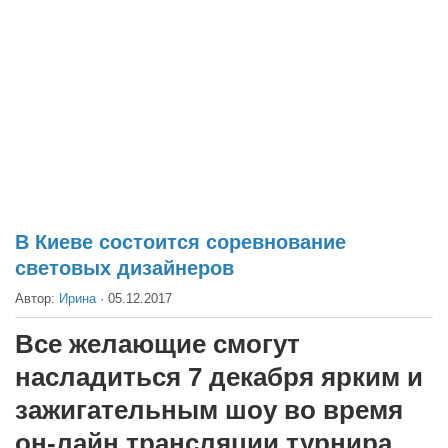
Театр
Архитектура
Кино
Техника
Общество
Факты
Выборы
В Киеве состоится соревнование
Деньги
световых дизайнеров
Традиции
Автор:
Ирина
·
05.12.2017
Опросы
Все желающие смогут
Экология
насладиться 7 декабря ярким и
Здоровье
зажигательным шоу во время
Здоровый образ жизни
он-лайн трансляции турнира