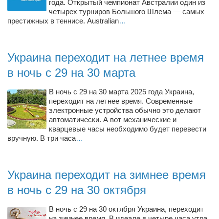
года. Открытый чемпионат Австралии один из
Режиссёры
четырех турниров Большого Шлема — самых
престижных в теннисе. Australian
…
Художники
Надія Белокур
Украина переходит на летнее время
Анна Гидора
в ночь с 29 на 30 марта
Леонтий Костур
Римма Миленкова
В ночь с 29 на 30 марта 2025 года Украина,
переходит на летнее время. Современные
Ирина Проценко
электронные устройства обычно это делают
автоматически. А вот механические и
Александр Садовский
кварцевые часы необходимо будет перевести
Сергей Степанов
вручную. В три часа
…
Анна Черненко
Марина Фенота
Украина переходит на зимнее время
Гостиная
в ночь с 29 на 30 октября
Он и Она
В ночь с 29 на 30 октября Украина, переходит
на зимнее время. В идеале в четыре часа утра