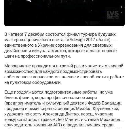
Артём Мяус
Александра Сокол
Барды
В четверг 7 декабря состоится финал турнира будущих
Владимир Айзенберг
мастеров сценического света LVSdesign 2017 (Junior) —
единственного в Украине соревнования для световых
Игорь Добровольский
дизайнеров и вижуал-артистов, которые делают первые
шаги на профессиональном пути.
Ольга Козаченко
Мероприятие проводится в третий раз и является отличной
Оксана Скоробагатская
возможностью для каждого продемонстрировать
Александра Скорук
собственное творческое мышление и способности к работе
на пультовом оборудовании.
Евгений Полюхович
Еще продолжаются подготовительные работы, но уже
Ольга Чикина
близок финиш, когда профессиональное жюри
(предприниматель и культурный деятель Федор Баландин,
Бизнес-партнёры
продюсер и режиссер-постановщик Михаил Крупиевский,
Здоровье
художник по свету Александр Дигтяр, певец, участник
конкурса «Голос страны» Лео Мантис и Степан Михайлов ̶
Врач психиатр–нарколог Анплеев А.Б.
соучредитель компании AIR) определит лучших среди