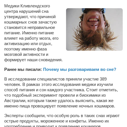
Сам себе доктор
Медики Кливлендского
центра нарушений сна
Активный отдых
утверждают, что причиной
кошмарных снов зачастую
Курьезы
становится неправильное
Досье
питание. Именно питание
влияет на работу мозга, его
Арт-менеджеры
активизацию или отдых,
поэтому именно фаза
Лариса Ильченко
мозговой активности и
формирует наши сновидения.
Орест Коваль
Ранее мы писали:
Почему мы разговариваем во сне?
Тамара Кубракова
В исследовании специалистов приняли участие 389
Елена Мельник
человек. В рамках этого исследования медики изучили
Вера Паненко
способ питания и сон каждого участника. Стоит отметить,
что подобный эксперимент провели и биохимики из
Семён Салатенко
Австралии, которым также удалось выяснить, какая же
именно пища провоцирует появление ночных кошмаров.
Сергей Шепилов
Эксперты сообщили, что особую роль в таких снах играют
Актёры
острые продукты, мороженное и конфеты. Именно их
употребление и приводит к появлению кошмаров.
Валентин Бурый