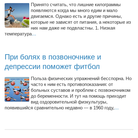
Туризм
Принято считать, что лишние килограммы
появляются когда мы много едим и мало
«Траверс» — экипировочный центр
двигаемся. Однако есть и другие причины,
Журналисты
которые не зависят от питания, а некоторые из
них нам даже не подвластны. 1. Низкая
Александр Гвоздик
температура
…
Александр Кугук
Музыканты
При болях в позвоночнике и
Евгений Касьяненко
депрессии поможет фитбол
Сергей Коноз
Польза физических упражнений бесспорна. Но
Денис Федченко
часто к ним есть противопоказания: от
больных суставов и проблем с позвоночником
Звукорежиссёры
до беременности. И тут на помощь приходит
вид оздоровительной физкультуры,
Alfom Studio
появившийся сравнительно недавно — в 1960 году,
…
Guitarproduction Studio
Писатели
Поэты