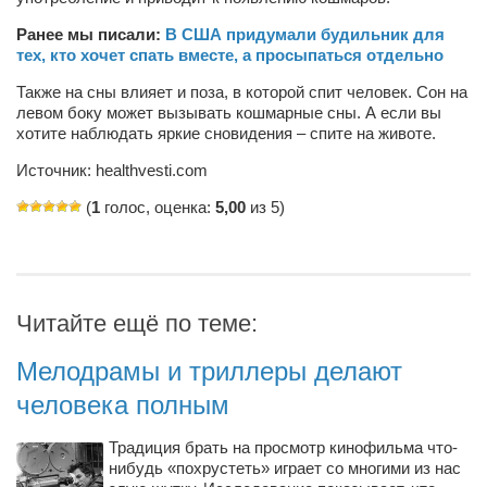
Ранее мы писали:
В США придумали будильник для
Артём Мяус
тех, кто хочет спать вместе, а просыпаться отдельно
Александра Сокол
Также на сны влияет и поза, в которой спит человек. Сон на
Барды
левом боку может вызывать кошмарные сны. А если вы
хотите наблюдать яркие сновидения – спите на животе.
Владимир Айзенберг
Источник: healthvesti.com
Игорь Добровольский
(
1
голос, оценка:
5,00
из 5)
Ольга Козаченко
Оксана Скоробагатская
Александра Скорук
Читайте ещё по теме:
Евгений Полюхович
Ольга Чикина
Мелодрамы и триллеры делают
Бизнес-партнёры
человека полным
Здоровье
Традиция брать на просмотр кинофильма что-
Врач психиатр–нарколог Анплеев А.Б.
нибудь «похрустеть» играет со многими из нас