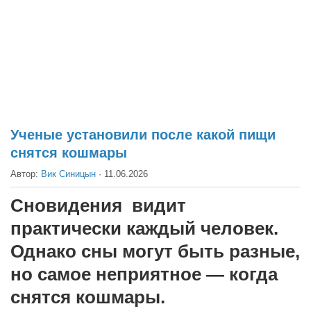
Театр
Архитектура
Кино
Техника
Общество
Факты
Ученые установили после какой пищи
снятся кошмары
Выборы
Автор:
Вик Синицын
·
11.06.2026
Деньги
Традиции
Сновидения видит
Опросы
практически каждый человек.
Экология
Однако сны могут быть разные,
но самое неприятное — когда
Здоровье
снятся кошмары.
Здоровый образ жизни