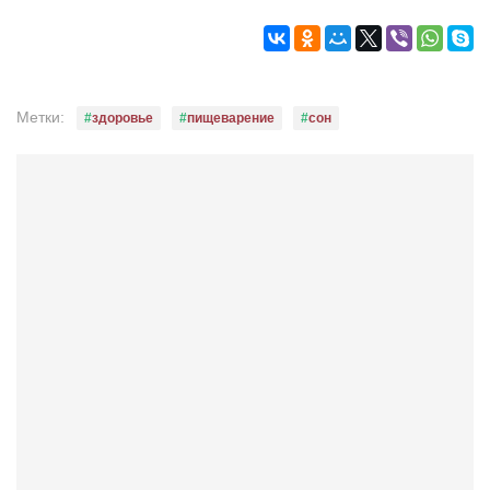
Режиссёры
Художники
Надія Белокур
Метки:
здоровье
пищеварение
сон
Анна Гидора
Леонтий Костур
Римма Миленкова
Ирина Проценко
Александр Садовский
Сергей Степанов
Анна Черненко
Марина Фенота
Гостиная
Он и Она