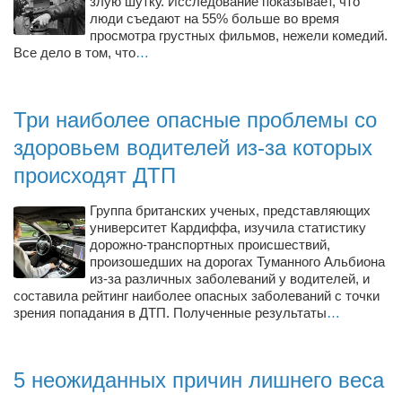
злую шутку. Исследование показывает, что
Косметологическое отделение КП Сумская
люди съедают на 55% больше во время
городская клиническая больница №4
просмотра грустных фильмов, нежели комедий.
Все дело в том, что
…
Оптика — Медтехника
Тенториум -центр независимых дистрибьюторов
Три наиболее опасные проблемы со
Кафе, клубы, рестораны
здоровьем водителей из-за которых
«Винегрет» — демократичный ресторан
происходят ДТП
«ЧАЙ — КАВА» магазин — кафе
Группа британских ученых, представляющих
Магазины
университет Кардиффа, изучила статистику
дорожно-транспортных происшествий,
«CYCLE GARAGE» — магазин велосипедов
произошедших на дорогах Туманного Альбиона
из-за различных заболеваний у водителей, и
«Книголюб» — супермаркет
составила рейтинг наиболее опасных заболеваний с точки
зрения попадания в ДТП. Полученные результаты
…
Багетный двор
МАГАЗИН СТИХОВ НА ЗАКАЗ
«Павел» — магазин мужской одежды
5 неожиданных причин лишнего веса