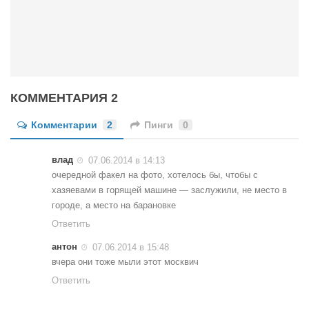
Конкурсы
Фестиваль. Конкурс «Колибри» 2017
Конкурс «Колибри» 2016
Конкурс «Колибри» 2015
КОММЕНТАРИЯ 2
Конкурс «Колибри» 2014
Литературный конкурс «Я люблю Украину»
Комментарии
2
Пинги
0
Конкурс «Колибри — детям!» 2014
влад
07.06.2014 в 14:13
Конкурс «Колибри» 2013
очередной факел на фото, хотелось бы, чтобы с
Интервью
хазяевами в горящей машине — заслужили, не место в
городе, а место на барановке
Афиша
Ответить
Афиша Киев
антон
07.06.2014 в 15:48
Афиша Сумы
вчера они тоже мыли этот москвич
Ответить
О нас