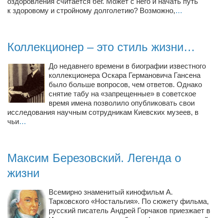
оздоровления считается бег. Может с него и начать путь
Косметологическое отделение КП Сумская
к здоровому и стройному долголетию? Возможно,
…
городская клиническая больница №4
Оптика — Медтехника
Коллекционер – это стиль жизни…
Тенториум -центр независимых дистрибьюторов
До недавнего времени в биографии известного
Кафе, клубы, рестораны
коллекционера Оскара Германовича Гансена
было больше вопросов, чем ответов. Однако
«Винегрет» — демократичный ресторан
снятие табу на «запрещенные» в советское
время имена позволило опубликовать свои
«ЧАЙ — КАВА» магазин — кафе
исследования научным сотрудникам Киевских музеев, в
чьи
…
Магазины
«CYCLE GARAGE» — магазин велосипедов
«Книголюб» — супермаркет
Максим Березовский. Легенда о
жизни
Багетный двор
МАГАЗИН СТИХОВ НА ЗАКАЗ
Всемирно знаменитый кинофильм А.
Тарковского «Ностальгия». По сюжету фильма,
«Павел» — магазин мужской одежды
русский писатель Андрей Горчаков приезжает в