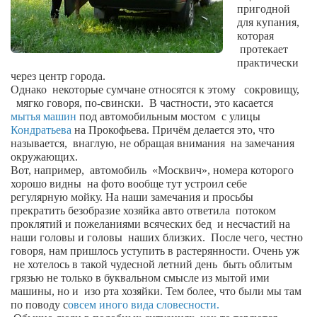
Сам себе доктор
пригодной
для купания,
Активный отдых
которая
протекает
Курьезы
практически
через центр города.
Досье
Однако
некоторые сумчане относятся к этому
сокровищу,
мягко говоря, по-свински.
В частности, это касается
Арт-менеджеры
мытья машин
под автомобильным мостом
с улицы
Кондратьева
Лариса Ильченко
на Прокофьева. Причём делается это, что
называется,
внаглую, не обращая внимания
на замечания
Орест Коваль
окружающих.
Вот, например,
автомобиль
«Москвич», номера которого
Тамара Кубракова
хорошо видны
на фото вообще тут устроил себе
регулярную мойку. На наши замечания и просьбы
Елена Мельник
прекратить безобразие хозяйка авто ответила
потоком
Вера Паненко
проклятий и пожеланиями всяческих бед
и несчастий на
наши головы и головы
наших близких.
После чего, честно
Семён Салатенко
говоря, нам пришлось уступить в растерянности. Очень уж
не хотелось в такой чудесной летний день
быть облитым
Сергей Шепилов
грязью не только в буквальном смысле из мытой ими
машины, но и
изо рта хозяйки. Тем более, что были мы там
Актёры
по поводу с
овсем иного вида словесности.
Валентин Бурый