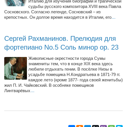
Туризм
Италию для изучения биографии и трагической
судьбы русского композитора XVIII века Павла
«Траверс» — экипировочный центр
Сосновского. Согласно легенде, Сосновский – из
крепостных. Он долгое время находится в Италии, его
…
Журналисты
Александр Гвоздик
Сергей Рахманинов. Прелюдия для
Александр Кугук
фортепиано No.5 Соль минор op. 23
Музыканты
Евгений Касьяненко
Живописные окрестности города Сумы
знамениты тем, что в конце XIX века здесь
Сергей Коноз
любили отдыхать гении. В посёлке Низы в
усадьбе помещика Н.Кондратьева в 1871-79 гг.
Денис Федченко
каждое лето (кроме 1877- года своей женитьбы)
Звукорежиссёры
жил П. И. Чайковский. В особняке помещиков
Линтварёвых
…
Alfom Studio
Guitarproduction Studio
Писатели
Поэты