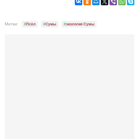
Режиссёры
Художники
Метки:
Псёл
Сумы
экология Сумы
Надія Белокур
Анна Гидора
Леонтий Костур
Римма Миленкова
Ирина Проценко
Александр Садовский
Сергей Степанов
Анна Черненко
Марина Фенота
Гостиная
Он и Она