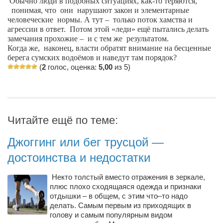
Обычно люди в подобных ситуациях, как-то теряются,
понимая, что
они
нарушают закон и элементарные
Артём Мяус
человеческие
нормы. А тут –
только поток хамства и
агрессии в ответ.
Потом этой «леди» ещё пытались делать
Александра Сокол
замечания прохожие –
и с тем же
результатом.
Когда же,
наконец, власти обратят внимание на бесценные
Барды
берега сумских водоёмов и наведут там порядок?
Владимир Айзенберг
(
2
голос, оценка:
5,00
из 5)
Игорь Добровольский
Ольга Козаченко
Оксана Скоробагатская
Читайте ещё по теме:
Александра Скорук
Джоггинг или бег трусцой —
Евгений Полюхович
достоинства и недостатки
Ольга Чикина
Некто толстый вместо отражения в зеркале,
Бизнес-партнёры
плюс плохо сходящаяся одежда и признаки
отдышки – в общем, с этим что–то надо
Здоровье
делать. Самым первым из приходящих в
Врач психиатр–нарколог Анплеев А.Б.
голову и самым популярным видом