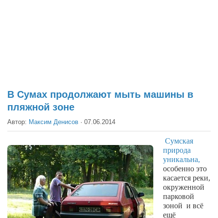
Театр
Архитектура
Кино
Техника
Общество
Факты
В Сумах продолжают мыть машины в
пляжной зоне
Выборы
Автор:
Максим Денисов
·
07.06.2014
Деньги
Традиции
Сумская
природа
Опросы
уникальна,
особенно это
Экология
касается реки,
окруженной
Здоровье
парковой
зоной
и всё
Здоровый образ жизни
ещё