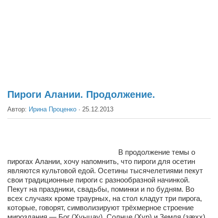
Театр
Архитектура
Кино
Техника
Общество
Факты
Пироги Алании. Продолжение.
Выборы
Автор:
Ирина Проценко
·
25.12.2013
Деньги
Традиции
В продолжение темы о
Опросы
пирогах Алании, хочу напомнить, что пироги для осетин
являются культовой едой. Осетины тысячелетиями пекут
Экология
свои традиционные пироги с разнообразной начинкой.
Пекут на праздники, свадьбы, поминки и по будням. Во
Здоровье
всех случаях кроме траурных, на стол кладут три пирога,
Здоровый образ жизни
которые, говорят, символизируют трёхмерное строение
мироздания — Бог (Хуыцау), Солнце (Хур) и Земля (зæхх).