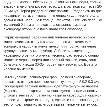
воду или молоко, вбить яйцо, на кончик ножа соды, соль и
замесить не очень крутое тесто. Дать отлежаться тесту 20-
Артём Мяус
30 минут. Перед разделкой еще промять. Разделить на две
неравные части, учитывая, что лепешка для нижнего слоя
Александра Сокол
должна быть больше и толще. Раскатать нижнюю лепешку
Барды
толщиной 0,5 см и положить на смазанную жиром
сковороду, чтобы она покрывала края сковороды.
Владимир Айзенберг
Фарш: нежирная баранина или говяжье немного жирное
Игорь Добровольский
мясо, зачистить от сухожилий, пленок и секачем или
топориком нарубить очень мелко (или пропустить через
Ольга Козаченко
крупную решетку мясорубки). Добавить в мясо средне
Оксана Скоробагатская
нарезанного репчатого лука, чеснока, растертого с солью,
молотый черный перец или красный горький, соль, влить
Александра Скорук
бульона или воды 30-35 процентов к весу мяса. Все это
хорошо вымешать.
Евгений Полюхович
Затем уложить равномерно фарш по всей сковороде,
Ольга Чикина
раскатать вторую верхнюю лепешку толщиной 0,2-0,3 см.
Посередине верхней лепешки сделать фигурные нарезы.
Бизнес-партнёры
(Нарезы легче и красивее можно сделать, если лепешку
Здоровье
сложить вчетверо). Затем им накрыть сковороду и скалкой
провести по краям сковороды, срезая с краев сковороды
Врач психиатр–нарколог Анплеев А.Б.
тесто. Края защипнуть, чтобы при выпечке не вытек сок.