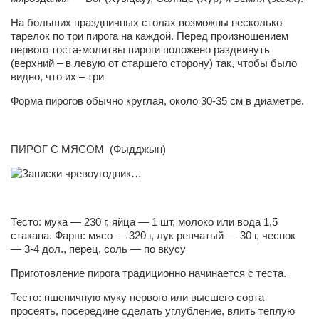
Сам себе доктор
На больших праздничных столах возможны несколько
Активный отдых
тарелок по три пирога на каждой. Перед произношением
первого тоста-молитвы пироги положено раздвинуть
Курьезы
(верхний – в левую от старшего сторону) так, чтобы было
видно, что их – три
Досье
Форма пирогов обычно круглая, около 30-35 см в диаметре.
Арт-менеджеры
Лариса Ильченко
ПИРОГ С МЯСОМ
(Фыдджын)
Орест Коваль
Тамара Кубракова
Елена Мельник
Тесто: мука — 230 г, яйца — 1 шт, молоко или вода 1,5
Вера Паненко
стакана. Фарш: мясо — 320 г, лук репчатый — 30 г, чеснок
Семён Салатенко
— 3-4 дол., перец, соль — по вкусу
Сергей Шепилов
Приготовление пирога традиционно начинается с теста.
Актёры
Тесто: пшеничную муку первого или высшего сорта
просеять, посередине сделать углубление, влить теплую
Валентин Бурый