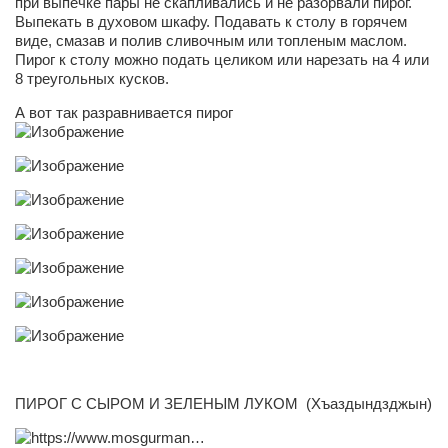
при выпечке пары не скапливались и не разорвали пирог.
Режиссёры
Выпекать в духовом шкафу. Подавать к столу в горячем
виде, смазав и полив сливочным или топленым маслом.
Художники
Пирог к столу можно подать целиком или нарезать на 4 или
8 треугольных кусков.
Надія Белокур
А вот так разравнивается пирог
Анна Гидора
Леонтий Костур
Римма Миленкова
Ирина Проценко
Александр Садовский
Сергей Степанов
Анна Черненко
Марина Фенота
Гостиная
ПИРОГ С СЫРОМ И ЗЕЛЕНЫМ ЛУКОМ
(Хъаздындзджын)
Он и Она