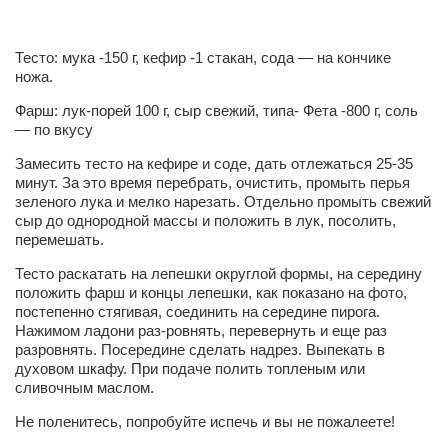
Конкурсы
Фестиваль. Конкурс «Колибри» 2017
Тесто: мука -150 г, кефир -1 стакан, сода — на кончике
Конкурс «Колибри» 2016
ножа.
Конкурс «Колибри» 2015
Фарш: лук-порей 100 г, сыр свежий, типа- Фета -800 г, соль
— по вкусу
Конкурс «Колибри» 2014
Замесить тесто на кефире и соде, дать отлежаться 25-35
Литературный конкурс «Я люблю Украину»
минут. За это время перебрать, очистить, промыть перья
зеленого лука и мелко нарезать. Отдельно промыть свежий
Конкурс «Колибри — детям!» 2014
сыр до однородной массы и положить в лук, посолить,
перемешать.
Конкурс «Колибри» 2013
Тесто раскатать на лепешки округлой формы, на середину
Интервью
положить фарш и концы лепешки, как показано на фото,
Афиша
постепенно стягивая, соединить на середине пирога.
Нажимом ладони раз-ровнять, перевернуть и еще раз
Афиша Киев
разровнять. Посередине сделать надрез. Выпекать в
духовом шкафу. При подаче полить топленым или
Афиша Сумы
сливочным маслом.
О нас
Не поленитесь, попробуйте испечь и вы не пожалеете!