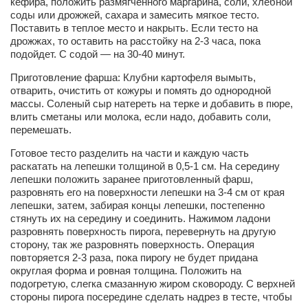
Туризм
кефира, положить размягченного маргарина, соли, хлебной
соды или дрожжей, сахара и замесить мягкое тесто.
«Траверс» — экипировочный центр
Поставить в теплое место и накрыть. Если тесто на
дрожжах, то оставить на расстойку на 2-3 часа, пока
Журналисты
подойдет. С содой — на 30-40 минут.
Александр Гвоздик
Приготовление фарша: Клубни картофеля вымыть,
отварить, очистить от кожуры и помять до однородной
Александр Кугук
массы. Соленый сыр натереть на терке и добавить в пюре,
Музыканты
влить сметаны или молока, если надо, добавить соли,
перемешать.
Евгений Касьяненко
Готовое тесто разделить на части и каждую часть
Сергей Коноз
раскатать на лепешки толщиной в 0,5-1 см. На середину
лепешки положить заранее приготовленный фарш,
Денис Федченко
разровнять его на поверхности лепешки на 3-4 см от края
лепешки, затем, забирая концы лепешки, постепенно
Звукорежиссёры
стянуть их на середину и соединить. Нажимом ладони
Alfom Studio
разровнять поверхность пирога, перевернуть на другую
сторону, так же разровнять поверхность. Операция
Guitarproduction Studio
повторяется 2-3 раза, пока пирогу не будет придана
округлая форма и ровная толщина. Положить на
Писатели
подогретую, слегка смазанную жиром сковороду. С верхней
Поэты
стороны пирога посередине сделать надрез в тесте, чтобы