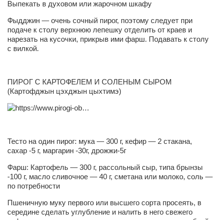
Выпекать в духовом или жарочном шкафу
Косметологическое отделение КП Сумская
городская клиническая больница №4
Фыдджин — очень сочный пирог, поэтому следует при
подаче к столу верхнюю лепешку отделить от краев и
Оптика — Медтехника
нарезать на кусочки, прикрыв ими фарш. Подавать к столу
с вилкой.
Тенториум -центр независимых дистрибьюторов
Кафе, клубы, рестораны
ПИРОГ С КАРТОФЕЛЕМ И СОЛЕНЫМ СЫРОМ
(Картофджын цэхджын цыхтимэ)
«Винегрет» — демократичный ресторан
«ЧАЙ — КАВА» магазин — кафе
Магазины
«CYCLE GARAGE» — магазин велосипедов
Тесто на один пирог: мука — 300 г, кефир — 2 стакана,
сахар -5 г, маргарин -30г, дрожжи-5г
«Книголюб» — супермаркет
Фарш: Картофель — 300 г, рассольный сыр, типа брынзы
Багетный двор
-100 г, масло сливочное — 40 г, сметана или молоко, соль —
по потребности
МАГАЗИН СТИХОВ НА ЗАКАЗ
Пшеничную муку первого или высшего сорта просеять, в
«Павел» — магазин мужской одежды
середине сделать углубление и налить в него свежего