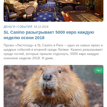
Косметологическое отделение КП Сумская
городская клиническая больница №4
Оптика — Медтехника
Тенториум -центр независимых дистрибьюторов
ДЕНЬГИ
/
СОБЫТИЯ
18.12.2018
SL Casino разыгрывает 5000 евро каждую
Кафе, клубы, рестораны
неделю осени 2018
«Винегрет» — демократичный ресторан
Промо «Листопад» в SL Casino в Риге – одно из самых ярких и
щедрых событий в игорной среде Латвии. Казино разыгрывает
«ЧАЙ — КАВА» магазин — кафе
среди гостей, которые пришли отдохнуть, 5000 евро каждую
осеннюю неделю 2018. И даже...
Магазины
«CYCLE GARAGE» — магазин велосипедов
2
«Книголюб» — супермаркет
Багетный двор
МАГАЗИН СТИХОВ НА ЗАКАЗ
«Павел» — магазин мужской одежды