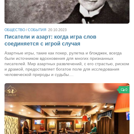
Артём Мяус
Александра Сокол
Барды
ОБЩЕСТВО
/
СОБЫТИЯ
20.10.2023
Писатели и азарт: когда игра слов
Владимир Айзенберг
соединяется с игрой случая
Игорь Добровольский
Азартные игры, такие как покер, рулетка и блэкджек, всегда
были источником вдохновения для многих признанных
Ольга Козаченко
писателей. Мир азартных развлечений, с его страстью, риском
Оксана Скоробагатская
и драмой, предоставляет богатое поле для исследования
человеческой природы и судьбы....
Александра Скорук
Евгений Полюхович
0
Ольга Чикина
Бизнес-партнёры
Здоровье
Врач психиатр–нарколог Анплеев А.Б.