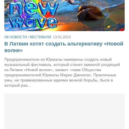
Конкурсы
Фестиваль. Конкурс «Колибри» 2017
Конкурс «Колибри» 2016
Конкурс «Колибри» 2015
ОК НОВОСТИ
/
ФЕСТИВАЛИ
13.01.2015
Конкурс «Колибри» 2014
В Латвии хотят создать альтернативу «Новой
Литературный конкурс «Я люблю Украину»
волне»
Конкурс «Колибри — детям!» 2014
Предприниматели из Юрмалы намерены создать новый
музыкальный фестиваль, который станет заменой уходящей
Конкурс «Колибри» 2013
из Латвии «Новой волне», заявил глава Общества
предпринимателей Юрмалы Марис Дзенитис. Практичные
Интервью
умы, не травмированные идеями вечной борьбы, были в
который раз...
Афиша
Афиша Киев
Афиша Сумы
О нас