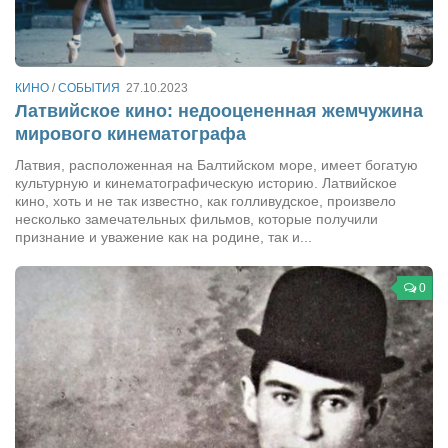
Сам себе доктор
Активный отдых
Курьезы
КИНО
/
СОБЫТИЯ
27.10.2023
Латвийское кино: недооцененная жемчужина
Досье
мирового кинематографа
Арт-менеджеры
Латвия, расположенная на Балтийском море, имеет богатую
культурную и кинематографическую историю. Латвийское
Лариса Ильченко
кино, хоть и не так известно, как голливудское, произвело
Орест Коваль
несколько замечательных фильмов, которые получили
признание и уважение как на родине, так и...
Тамара Кубракова
Елена Мельник
0
Вера Паненко
Семён Салатенко
Сергей Шепилов
Актёры
Валентин Бурый