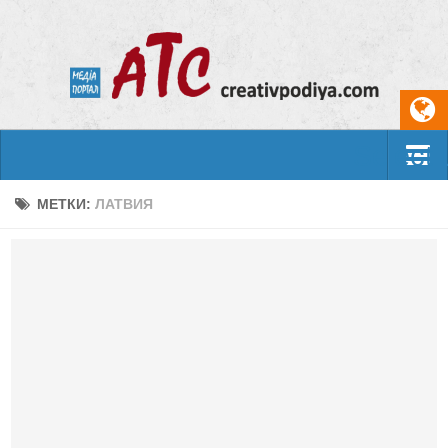
Select
События
МЕТКИ:
ЛАТВИЯ
Арт-креатив
Музыка
Живопись
Литература
Поэзия
Проза
Фотоискусство