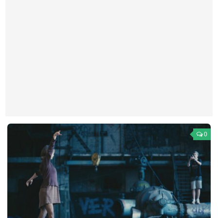
Театр
Архитектура
Кино
Техника
Общество
Факты
Выборы
Деньги
0
Традиции
Опросы
Экология
Здоровье
Здоровый образ жизни