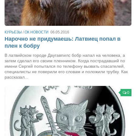
Туризм
«Траверс» — экипировочный центр
Журналисты
Александр Гвоздик
КУРЬЕЗЫ
/
ОК НОВОСТИ
06.05.2016
Нарочно не придумаешь: Латвиец попал в
Александр Кугук
плен к бобру
Музыканты
В латвийском городе Даугавпилс бобр напал на человека, а
Евгений Касьяненко
затем сделал его своим пленником. Когда пострадавший по
имени Сергей попытался по телефону вызвать спасателей,
Сергей Коноз
специалисты не поверили его словам и положили трубку. Как
рассказал...
Денис Федченко
Звукорежиссёры
0
Alfom Studio
Guitarproduction Studio
Писатели
Поэты