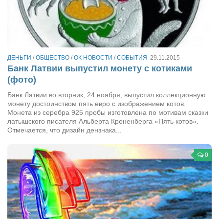
Режиссёры
Художники
Надія Белокур
Анна Гидора
ДЕНЬГИ
/
ОБЩЕСТВО
/
ОК НОВОСТИ
/
СОБЫТИЯ
29.11.2015
Банк Латвии выпустил монету с котиками
Леонтий Костур
(фото)
Римма Миленкова
Банк Латвии во вторник, 24 ноября, выпустил коллекционную
монету достоинством пять евро с изображением котов.
Ирина Проценко
Монета из серебра 925 пробы изготовлена по мотивам сказки
Александр Садовский
латышского писателя Альберта Кроненберга «Пять котов».
Отмечается, что дизайн дензнака...
Сергей Степанов
Анна Черненко
0
Марина Фенота
Гостиная
Он и Она