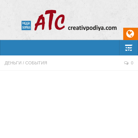
Select
События
ДЕНЬГИ
/
СОБЫТИЯ
0
Арт-креатив
Музыка
Живопись
Литература
Поэзия
Проза
Фотоискусство