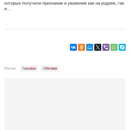
которые получили признание и уважение как на родине, так
и
…
Метки:
казино
Латвия