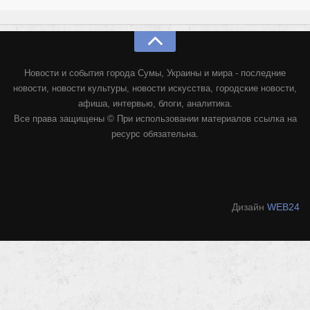
Новости и события города Сумы, Украины и мира - последние
новости, новости культуры, новости искусства, городские новости,
афиша, интервью, блоги, аналитика.
Все права защищены © При использовании материалов ссылка на
ресурс обязательна.
Дизайн
WEB24