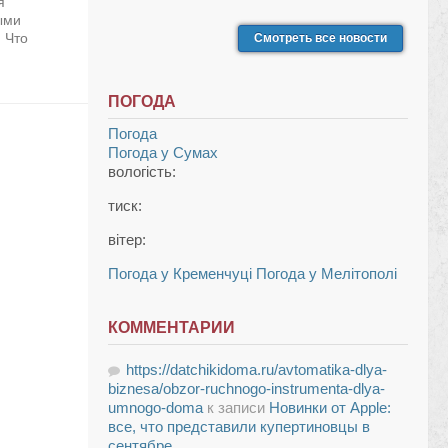
я
ыми
 Что
Смотреть все новости
ПОГОДА
Погода
Погода у
Сумах
вологість:
тиск:
вітер:
Погода у Кременчуці
Погода у Мелітополі
КОММЕНТАРИИ
https://datchikidoma.ru/avtomatika-dlya-
biznesa/obzor-ruchnogo-instrumenta-dlya-
umnogo-doma
к записи
Новинки от Apple:
все, что представили купертиновцы в
сентябре