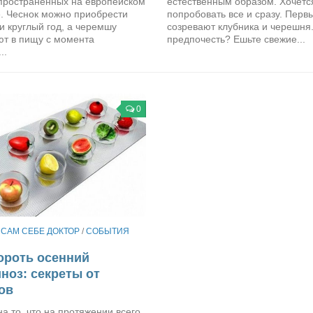
пространённых на европейском
естественным образом. Хочетс
е. Чеснок можно приобрести
попробовать все и сразу. Перв
и круглый год, а черемшу
созревают клубника и черешня.
ют в пищу с момента
предпочесть? Ешьте свежие...
..
0
/
САМ СЕБЕ ДОКТОР
/
СОБЫТИЯ
ороть осенний
ноз: секреты от
ов
а то, что на протяжении всего