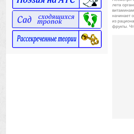
лета орга
витаминам
начинает о
из рациона
фрукты. Чт