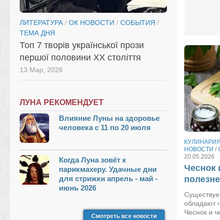
ЛИТЕРАТУРА
/
ОК НОВОСТИ
/
СОБЫТИЯ
/
ТЕМА ДНЯ
Топ 7 творів української прози
першої половини XX століття
13 Мар, 2026
ЛУНА РЕКОМЕНДУЕТ
Влияние Луны на здоровье
человека с 11 по 20 июля
КУЛИНАРИ
НОВОСТИ
/
20.05.2026
Когда Луна зовёт к
Чеснок 
парикмахеру. Удачные дни
для стрижки апрель - май -
полезн
июнь 2026
Существует
обладают 
Чеснок и 
Смотреть все новости