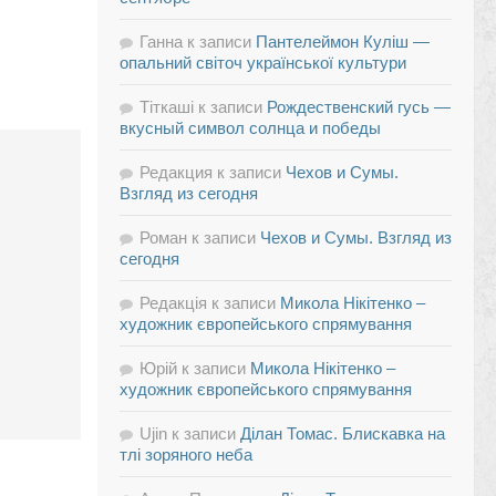
Ганна
к записи
Пантелеймон Куліш —
опальний світоч української культури
Тіткаші
к записи
Рождественский гусь —
вкусный символ солнца и победы
Редакция
к записи
Чехов и Сумы.
Взгляд из сегодня
Роман
к записи
Чехов и Сумы. Взгляд из
сегодня
Редакція
к записи
Микола Нікітенко –
художник європейського спрямування
Юрій
к записи
Микола Нікітенко –
художник європейського спрямування
Ujin
к записи
Ділан Томас. Блискавка на
тлі зоряного неба