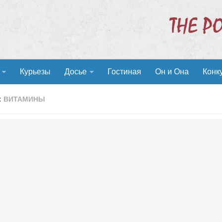
Курьезы
Досье
Гостиная
Он и Она
Конк
:
ВИТАМИНЫ