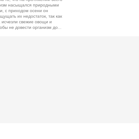
низм насыщался природными
и, с приходом осени он
щущать их недостаток, так как
 исчезли свежие овощи и
обы не довести организм до...