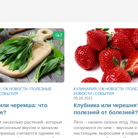
2
Я
/
ОК НОВОСТИ
/
ПОЛЕЗНЫЕ
КУЛИНАРИЯ
/
ОК НОВОСТИ
/
ПОЛЕ
СОБЫТИЯ
НОВОСТИ
/
СОБЫТИЯ
05.06.2021
или черемша: что
Клубника или черешня
ее?
полезней от болезней?
 несколько растений, которые
Лето – начало сезона ягод. На
чесночным вкусом и запахом.
соскучился по ним – вкусным и
черемша считаются одними из
настоящим, выросшим и созр