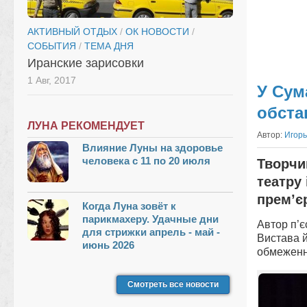
АКТИВНЫЙ ОТДЫХ
/
ОК НОВОСТИ
/
СОБЫТИЯ
/
ТЕМА ДНЯ
Иранские зарисовки
1 Авг, 2017
У Сум
обста
ЛУНА РЕКОМЕНДУЕТ
Автор:
Игорь
Влияние Луны на здоровье
человека с 11 по 20 июля
Творчи
театру
прем’є
Когда Луна зовёт к
парикмахеру. Удачные дни
Автор п’
для стрижки апрель - май -
Вистава й
июнь 2026
обмеженн
Смотреть все новости