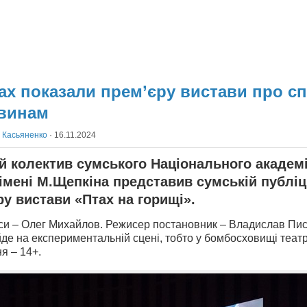
ах показали прем’єру вистави про с
винам
 Касьяненко
·
16.11.2024
й колектив сумського Національного академ
 імені М.Щепкіна представив сумській публіц
ру вистави «Птах на горищі».
єси – Олег Михайлов. Режисер постановник – Владислав Пи
де на експериментальній сцені, тобто у бомбосховищі театру
я – 14+.