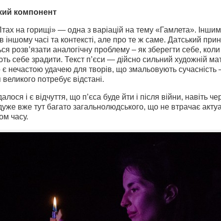
кий компонент
Птах на горищі» — одна з варіацій на тему «Гамлета». Інши
в іншому часі та контексті, але про те ж саме. Датський при
ся розв’язати аналогічну проблему – як зберегти себе, коли
ь себе зрадити. Текст п’єси — дійсно сильний художній ма
о є нечастою удачею для творів, що змальовують сучасність 
 великого потребує відстані.
алося і є відчуття, що п’єса буде йти і після війни, навіть че
 дуже вже тут багато загальнолюдського, що не втрачає акту
ом часу.