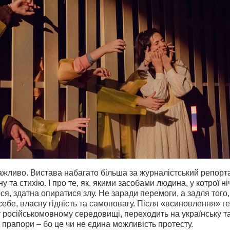
жливо. Вистава набагато більша за журналістський репорт
у та стихію. І про те, як, якими засобами людина, у котрої ні
я, здатна опиратися злу. Не заради перемоги, а задля того
себе, власну гідність та самоповагу. Після «всиновлення» ге
 російськомовному середовищі, переходить на українську т
і прапори – бо це чи не єдина можливість протесту.