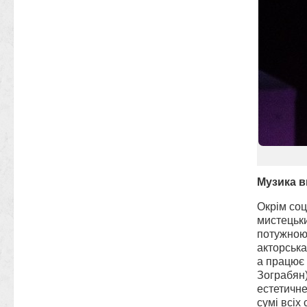
Музика в
Окрім со
мистецьки
потужною
акторська
а працює 
Зограбян)
естетичне
сумі всіх