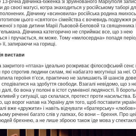
е 13-річна дівчинка-біженка зі зруйнованого Маріуполя запи
и до своєї матусі, котра знаходиться у російському таборі д
полонених. Дівчинку «всиновила» російська родина якихось
тотипом цього «святого» сімейства є вочевидь подружжя ро
женої з прав дитини Марії Львовой-Беловой та священника
ельмана. Дівчинка категорично не сприймає все, що з нею
ься і пручається, як може. Тому «милосердна» попадя пері
 її, запираючи на горищі.
я вистави
закритого «птаха» ідеально розкриває філософський сенс 
я про спротив людини силам, які набагато могутніші за неї. 
рапила героїня п’єси, практично не залишають їй шансів дов
 сподіватися на здобуття свободи. Взагалі невідомо, що з н
 далі, бо вона у полоні в істот сумнівної людяності. Її борот
ливий у ситуації, що склалася, протест проти насильства. 
о, що ворог напав на Україну для того, щоб поставити україн
 далі вже «дружити» і навіть відчувати «братерську» «любов»
ому реченні багато слів у лапках, бо вони – брехня. Про це
юдей брехнею, а не лише зброєю також іде мова у спектаклі