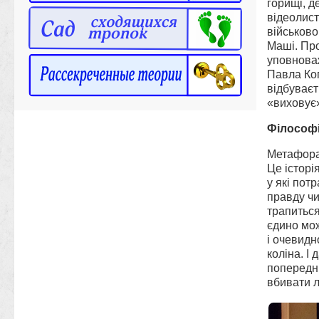
горищі, д
відеолист
військово
Маші. Про
уповнова
Павла Ког
відбуваєт
«виховує»
Філософі
Метафора 
Це історі
у які пот
правду чи
трапиться
єдино мож
і очевидн
коліна. І
попереднь
вбивати л