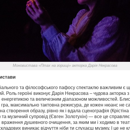
Моновистава «Птах на горищі» акторка Дарія Некрасова
истави
ціального та філософського пафосу спектаклю важливим є щ
й. Роль героїні виконує Дарія Некрасова – чудова акторка з
 енергетикою та величезним діапазоном можливостей. Блис
 гра, максимально тактовна режисура, де кожен нюанс не са
на створення образу, рівно як і вдала сценографія (Крістіна
 та музичний супровід (Євген Золотухін) — все це справляє
 враження душевного очищення, за яким ми і ходимо в теат
 складових виникає відчуття ніби ти слухаєш музику. І це не 