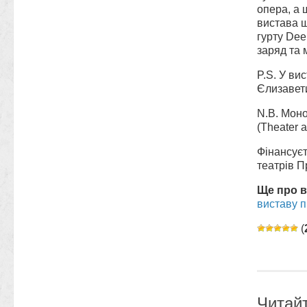
опера, а 
вистава щ
гурту Dee
заряд та 
P.S. У ви
Єлизавет
N.B. Моно
(Theater a
Фінансуєт
театрів П
Ще про в
виставу п
(
Читай