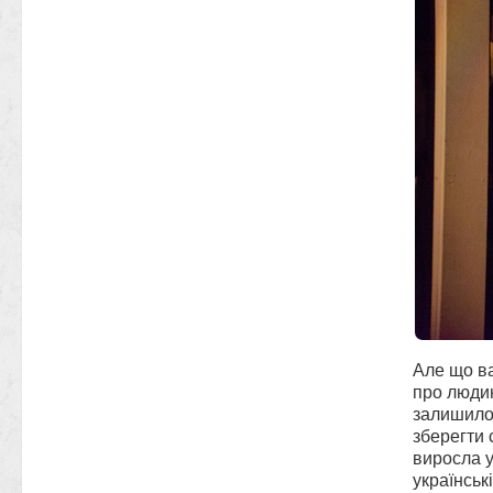
Але що ва
про людин
залишилос
зберегти 
виросла у
українськ