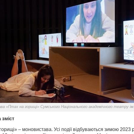
а «Птах на горищі» Сумського Національного академічного театру ім
 зміст
горищі» – моновистава. Усі події відбуваються зимою 2023 