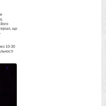
ми
нц
 його
теріал, що
–
рез 10-30
альності