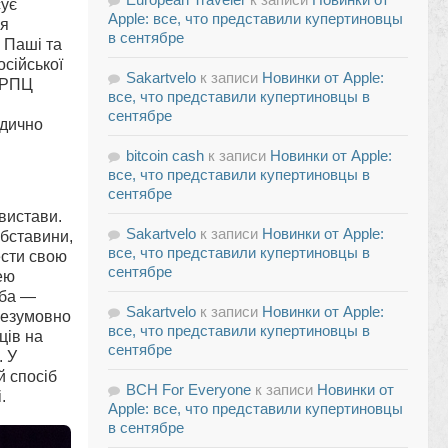
сує
Apple: все, что представили купертиновцы
ля
в сентябре
 Паші та
сійської
Sakartvelo
к записи
Новинки от Apple:
 РПЦ
все, что представили купертиновцы в
сентябре
одично
bitcoin cash
к записи
Новинки от Apple:
все, что представили купертиновцы в
сентябре
вистави.
Sakartvelo
к записи
Новинки от Apple:
Обставини,
все, что представили купертиновцы в
ести свою
сентябре
ею
ьба —
Sakartvelo
к записи
Новинки от Apple:
Безумовно
все, что представили купертиновцы в
ців на
сентябре
. У
й спосіб
BCH For Everyone
к записи
Новинки от
.
Apple: все, что представили купертиновцы
в сентябре