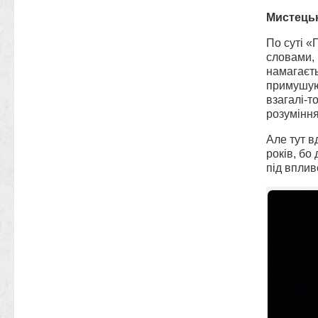
Мистець
По суті «
словами, 
намагаєть
примушуют
взагалі-т
розуміння
Але тут вд
років, бо
під вплив