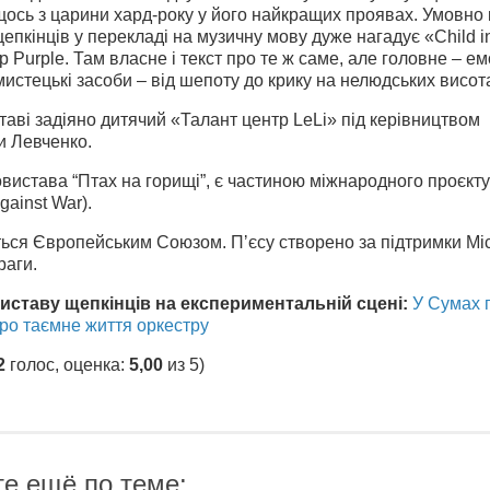
щось з царини хард-року у його найкращих проявах. Умовно 
епкінців у перекладі на музичну мову дуже нагадує «Child i
p Purple. Там власне і текст про те ж саме, але головне – е
мистецькі засоби – від шепоту до крику на нелюдських висо
ставі задіяно дитячий «Талант центр LeLi» під керівництвом
и Левченко.
вистава “Птах на горищі”, є частиною міжнародного проєкт
gainst War).
ься Європейським Союзом. Пʼєсу створено за підтримки Мі
раги.
иставу щепкінців на експериментальній сцені:
У Сумах 
ро таємне життя оркестру
2
голос, оценка:
5,00
из 5)
те ещё по теме: