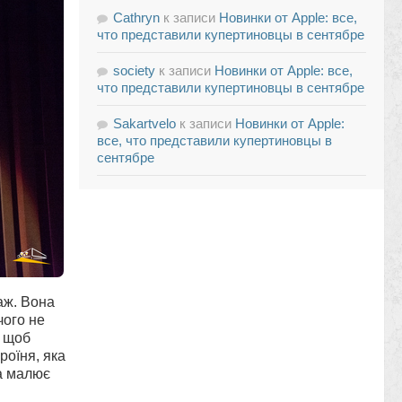
Cathryn
к записи
Новинки от Apple: все,
что представили купертиновцы в сентябре
society
к записи
Новинки от Apple: все,
что представили купертиновцы в сентябре
Sakartvelo
к записи
Новинки от Apple:
все, что представили купертиновцы в
сентябре
аж. Вона
чого не
, щоб
роїня, яка
а малює