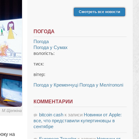
Смотреть все новости
ПОГОДА
Погода
Погода у
Сумах
вологість:
тиск:
вітер:
Погода у Кременчуці
Погода у Мелітополі
КОММЕНТАРИИ
. М.Щепкіна
bitcoin cash
к записи
Новинки от Apple:
все, что представили купертиновцы в
сентябре
року на
European Traveler
к записи
Новинки от