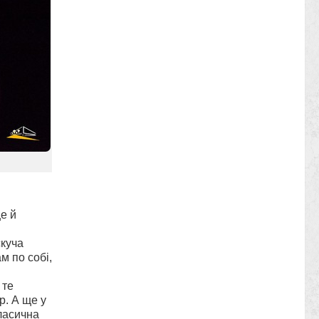
е й
куча
м по собі,
 те
р. А ще у
класична