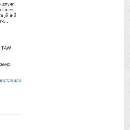
кажучи,
n time»
моційний
тах…
у TAW
ських
поставили