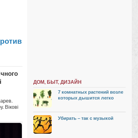
против
ічного
і
ДОМ, БЫТ, ДИЗАЙН
7 комнатных растений возле
которых дышится легко
сарев.
. Вікові
Убирать – так с музыкой