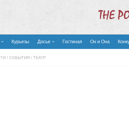
Курьезы
Досье
Гостиная
Он и Она
Конк
СТИ
/
СОБЫТИЯ
/
ТЕАТР