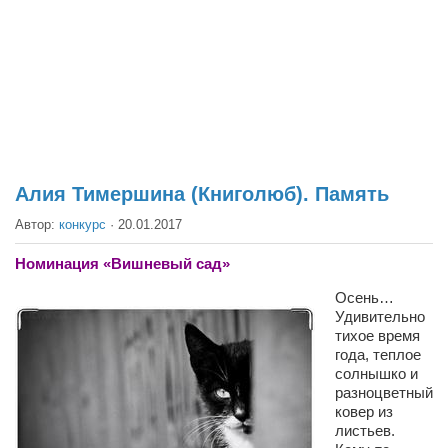
Театр
Архитектура
Кино
Техника
Общество
Факты
Алия Тимершина (Книголюб). Память
Выборы
Автор:
конкурс
·
20.01.2017
Деньги
Номинация «Вишневый сад»
Традиции
Осень…
Удивительно
Опросы
тихое время
Экология
года, теплое
солнышко и
Здоровье
разноцветный
ковер из
Здоровый образ жизни
листьев.