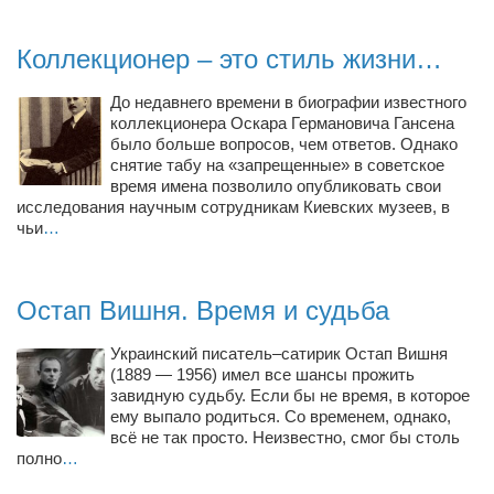
Режиссёры
Коллекционер – это стиль жизни…
Художники
Надія Белокур
До недавнего времени в биографии известного
коллекционера Оскара Германовича Гансена
Анна Гидора
было больше вопросов, чем ответов. Однако
Леонтий Костур
снятие табу на «запрещенные» в советское
время имена позволило опубликовать свои
Римма Миленкова
исследования научным сотрудникам Киевских музеев, в
чьи
…
Ирина Проценко
Александр Садовский
Остап Вишня. Время и судьба
Сергей Степанов
Анна Черненко
Украинский писатель–сатирик Остап Вишня
(1889 — 1956) имел все шансы прожить
Марина Фенота
завидную судьбу. Если бы не время, в которое
ему выпало родиться. Со временем, однако,
Гостиная
всё не так просто. Неизвестно, смог бы столь
полно
…
Он и Она