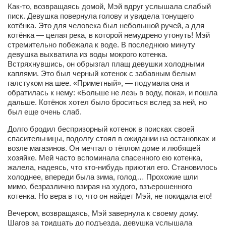
Как-то, возвращаясь домой, Мэй вдруг услышала слабый
писк. Девушка повернула голову и увидела тонущего
Артём Мяус
котёнка. Это для человека был небольшой ручей, а для
Александра Сокол
котёнка — целая река, в которой немудрено утонуть! Мэй
стремительно побежала к воде. В последнюю минуту
Барды
девушка выхватила из воды мокрого котенка.
Встряхнувшись, он обрызгал плащ девушки холодными
Владимир Айзенберг
каплями. Это был черный котенок с забавным белым
галстуком на шее. «Приметный», — подумала она и
Игорь Добровольский
обратилась к нему: «Больше не лезь в воду, пока», и пошла
Ольга Козаченко
дальше. Котёнок хотел было броситься вслед за ней, но
был еще очень слаб.
Оксана Скоробагатская
Долго бродил беспризорный котенок в поисках своей
Александра Скорук
спасительницы, подолгу стоял в ожидании на остановках и
возле магазинов. Он мечтал о тёплом доме и любящей
Евгений Полюхович
хозяйке. Мей часто вспоминала спасенного ею котенка,
Ольга Чикина
жалела, надеясь, что кто-нибудь приютил его. Становилось
холоднее, впереди была зима, голод… Прохожие шли
Бизнес-партнёры
мимо, безразлично взирая на худого, взъерошенного
котенка. Но вера в то, что он найдет Мэй, не покидала его!
Здоровье
Вечером, возвращаясь, Мэй завернула к своему дому.
Врач психиатр–нарколог Анплеев А.Б.
Шагов за тридцать до подъезда, девушка услышала