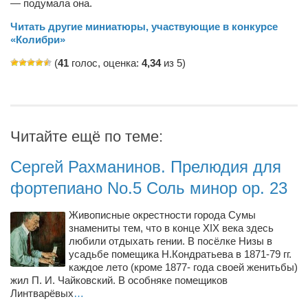
Туризм
— подумала она.
«Траверс» — экипировочный центр
Читать другие миниатюры, участвующие в конкурсе
«Колибри»
Журналисты
(
41
голос, оценка:
4,34
из 5)
Александр Гвоздик
Александр Кугук
Музыканты
Читайте ещё по теме:
Евгений Касьяненко
Сергей Коноз
Сергей Рахманинов. Прелюдия для
Денис Федченко
фортепиано No.5 Соль минор op. 23
Звукорежиссёры
Живописные окрестности города Сумы
Alfom Studio
знамениты тем, что в конце XIX века здесь
любили отдыхать гении. В посёлке Низы в
Guitarproduction Studio
усадьбе помещика Н.Кондратьева в 1871-79 гг.
каждое лето (кроме 1877- года своей женитьбы)
Писатели
жил П. И. Чайковский. В особняке помещиков
Линтварёвых
…
Поэты