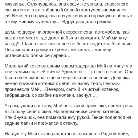
мяуканье. Оглянувшись, она сразу же узнала, спасенного
Косметологическое отделение КП Сумская
ею, котенка: этот забавный белый галстучек запомнился
городская клиническая больница №4
ей. Взяв его на руки, она почувствовала огромную любовь к
Оптика — Медтехника
этому живому существу… Вдруг раздался резкий
Тенториум -центр независимых дистрибьюторов
шум, по двору на огромной скорости ехал автомобиль, как
раз в том месте, где должна была проходить Мэй минуту
назад!!! Шанса спастись у нее не было: водитель был пьян.
Кафе, клубы, рестораны
Послышался громкий скрежет металла… машину
остановило большое дерево…
«Винегрет» — демократичный ресторан
Маленький котенок своим зовом задержал Мэй на минуту и
«ЧАЙ — КАВА» магазин — кафе
тем самым спас ей жизнь! Удивлена — это не то слово! Она
была ошеломлена, еще не веря в свое спасение! Девушка
Магазины
нежно прижала котёнка к себе. «Назову тебя, Генри»,-
«CYCLE GARAGE» — магазин велосипедов
произнесла Мэй… Вечером, сытый и чистый котенок,
забравшись к хозяйке на колени, заснул …
«Книголюб» — супермаркет
Утром, уходя в школу, Мэй по старой привычке, посмотрела
Багетный двор
в сторону своего окна. На подоконнике сидел котенок.
Улыбнувшись, она помахала ему рукой. Генри поднялся на
МАГАЗИН СТИХОВ НА ЗАКАЗ
задние лапки и прижался к стеклу.
«Павел» — магазин мужской одежды
На душе у Мэй стало радостно и спокойно. «Родной мой»,