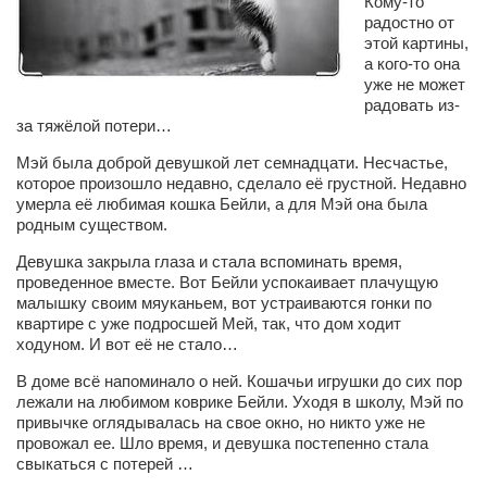
Кому-то
Сам себе доктор
радостно от
этой картины,
Активный отдых
а кого-то она
Курьезы
уже не может
радовать из-
Досье
за тяжёлой потери…
Мэй была доброй девушкой лет семнадцати. Несчастье,
Арт-менеджеры
которое произошло недавно, сделало её грустной. Недавно
Лариса Ильченко
умерла её любимая кошка Бейли, а для Мэй она была
родным существом.
Орест Коваль
Девушка закрыла глаза и стала вспоминать время,
Тамара Кубракова
проведенное вместе. Вот Бейли успокаивает плачущую
малышку своим мяуканьем, вот устраиваются гонки по
Елена Мельник
квартире с уже подросшей Мей, так, что дом ходит
Вера Паненко
ходуном. И вот её не стало…
Семён Салатенко
В доме всё напоминало о ней. Кошачьи игрушки до сих пор
лежали на любимом коврике Бейли. Уходя в школу, Мэй по
Сергей Шепилов
привычке оглядывалась на свое окно, но никто уже не
провожал ее. Шло время, и девушка постепенно стала
Актёры
свыкаться с потерей …
Валентин Бурый