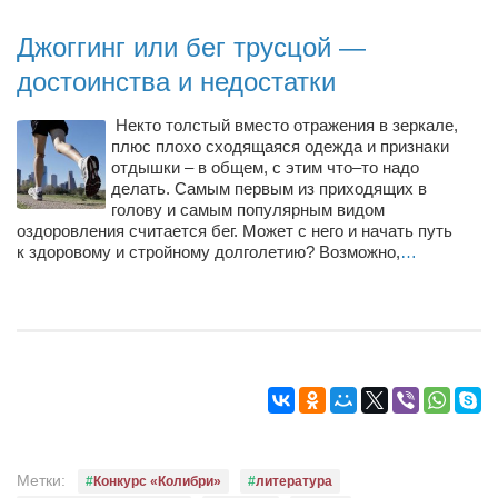
Конкурсы
Джоггинг или бег трусцой —
Фестиваль. Конкурс «Колибри» 2017
достоинства и недостатки
Конкурс «Колибри» 2016
Конкурс «Колибри» 2015
Некто толстый вместо отражения в зеркале,
плюс плохо сходящаяся одежда и признаки
Конкурс «Колибри» 2014
отдышки – в общем, с этим что–то надо
делать. Самым первым из приходящих в
Литературный конкурс «Я люблю Украину»
голову и самым популярным видом
Конкурс «Колибри — детям!» 2014
оздоровления считается бег. Может с него и начать путь
к здоровому и стройному долголетию? Возможно,
…
Конкурс «Колибри» 2013
Интервью
Афиша
Афиша Киев
Афиша Сумы
О нас
Метки:
Конкурс «Колибри»
литература