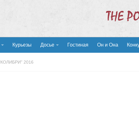
Курьезы
Досье
Гостиная
Он и Она
Конк
"КОЛИБРИ" 2016