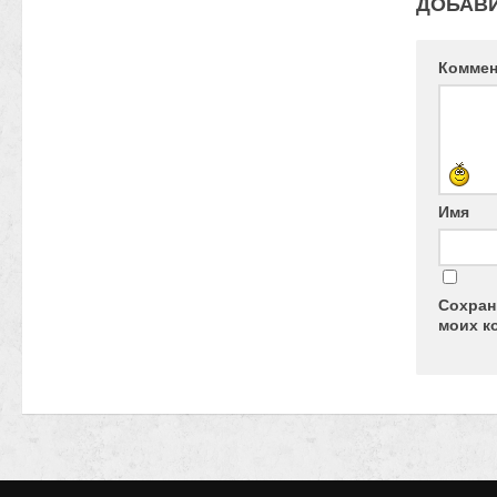
ДОБАВ
Комме
Имя
Сохран
моих к