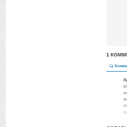
1 КОММ
Комм
Л
М
и
ж
с
О