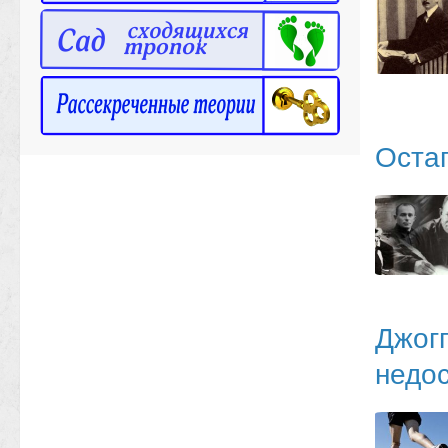
Оста
Джогг
недос