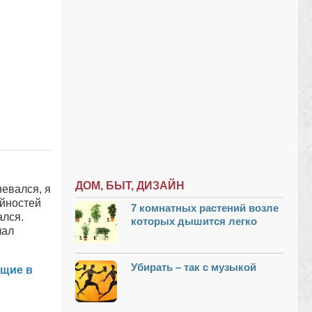
ДОМ, БЫТ, ДИЗАЙН
невался, я
айностей
7 комнатных растений возле
ался.
которых дышится легко
лал
Убирать – так с музыкой
ющие в