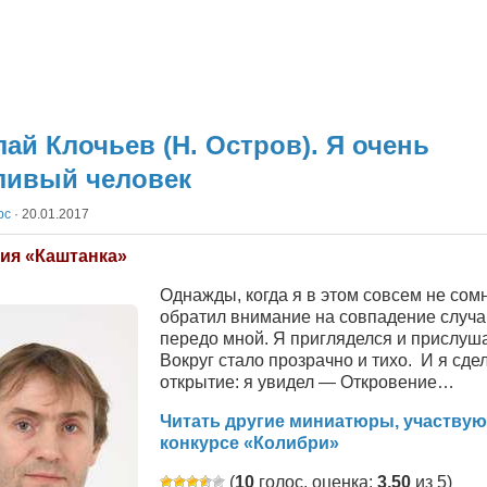
ай Клочьев (Н. Остров). Я очень
ливый человек
рс
·
20.01.2017
ия «Каштанка»
Однажды, когда я в этом совсем не сом
обратил внимание на совпадение случ
передо мной. Я пригляделся и прислуш
Вокруг стало прозрачно и тихо. И я сде
открытие: я увидел — Откровение…
Читать другие миниатюры, участву
конкурсе «Колибри»
(
10
голос, оценка:
3,50
из 5)