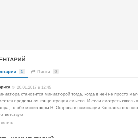
ЕНТАРИЙ
ентарии
1
Пинги
0
ариса
20.01.2017 в 12:45
иниатюра становится миниатюрой тогда, когда в ней не просто мало
меется предельная концентрация смысла. И если смотреть сквозь 
анра, то обе миниатюры Н. Острова в номинации Каштанка полнос
оответствуют
тветить