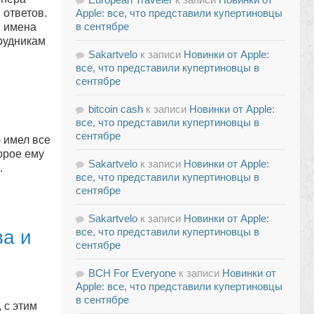
 ответов.
Apple: все, что представили купертиновцы
в сентябре
я имена
рудникам
Sakartvelo
к записи
Новинки от Apple:
все, что представили купертиновцы в
сентябре
bitcoin cash
к записи
Новинки от Apple:
все, что представили купертиновцы в
сентябре
 имел все
орое ему
Sakartvelo
к записи
Новинки от Apple:
.
все, что представили купертиновцы в
сентябре
Sakartvelo
к записи
Новинки от Apple:
все, что представили купертиновцы в
ва и
сентябре
BCH For Everyone
к записи
Новинки от
Apple: все, что представили купертиновцы
в сентябре
 с этим