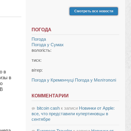
Смотреть все новости
ПОГОДА
Погода
Погода у
Сумах
вологість:
тиск:
вітер:
о в
изы в
Погода у Кременчуці
Погода у Мелітополі
то
 В
КОММЕНТАРИИ
bitcoin cash
к записи
Новинки от Apple:
все, что представили купертиновцы в
сентябре
онера
European Traveler
к записи
Новинки от