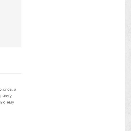
 слов, а
призму
тью ему