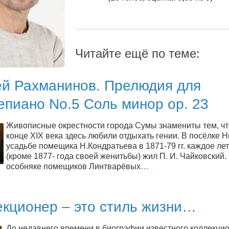
Читайте ещё по теме:
ей Рахманинов. Прелюдия для
пиано No.5 Соль минор op. 23
Живописные окрестности города Сумы знамениты тем, чт
конце XIX века здесь любили отдыхать гении. В посёлке Н
усадьбе помещика Н.Кондратьева в 1871-79 гг. каждое ле
(кроме 1877- года своей женитьбы) жил П. И. Чайковский.
особняке помещиков Линтварёвых
…
екционер – это стиль жизни…
До недавнего времени в биографии известного коллекци