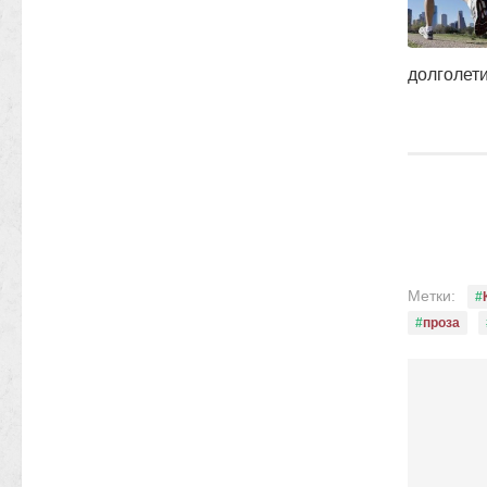
долголет
Метки:
проза