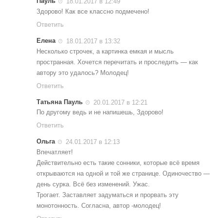
Пауль
18.01.2017 в 12:49
Конкурсы
Здорово! Как все классно подмечено!
Фестиваль. Конкурс «Колибри» 2017
Ответить
Конкурс «Колибри» 2016
Елена
18.01.2017 в 13:32
Несколько строчек, а картинка емкая и мысль
Конкурс «Колибри» 2015
пространная. Хочется перечитать и проследить — как
Конкурс «Колибри» 2014
автору это удалось? Молодец!
Литературный конкурс «Я люблю Украину»
Ответить
Конкурс «Колибри — детям!» 2014
Татьяна Пауль
20.01.2017 в 12:21
По другому ведь и не напишешь, Здорово!
Конкурс «Колибри» 2013
Ответить
Интервью
Ольга
24.01.2017 в 12:13
Афиша
Впечатляет!
Действительно есть такие сонники, которые всё время
Афиша Киев
открываются на одной и той же странице. Одиночество —
Афиша Сумы
день сурка. Всё без изменений. Ужас.
Трогает. Заставляет задуматься и прорвать эту
О нас
монотонность. Согласна, автор -молодец!