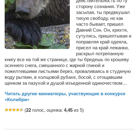
действительность по ту
Сам себе доктор
сторону сознания. Уже
засыпая, ты предвкушал
Активный отдых
тихую свободу, но как
Курьезы
часто бывает, пришел
Давний Сон. Он, кряхтя,
Досье
сутулясь, пришептывая и
поправляя край одеяла,
Арт-менеджеры
присел на край лежанки,
раскрыл потрепанную
Лариса Ильченко
книгу все на той же странице, где ты бредешь по крошеву
осеннего снега, смешанного с жирной глиной и
Орест Коваль
пожелтевшими листьями берез, проваливаясь в студеную
воду рытвин, в холщовой рубахе, босой, с отощавшим
Тамара Кубракова
щенком за пазухой и душой изъеденной одиночеством…
Елена Мельник
Читать другие миниатюры, участвующие в конкурсе
Вера Паненко
«Колибри»
Семён Салатенко
(
22
голос, оценка:
4,45
из 5)
Сергей Шепилов
Актёры
Валентин Бурый