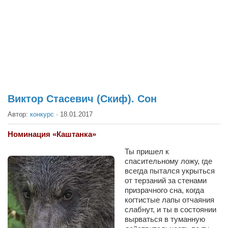
Театр
Архитектура
Кино
Техника
Общество
Факты
Виктор Стасевич (Скиф). Сон
Выборы
Автор:
конкурс
·
18.01.2017
Деньги
Номинация «Каштанка»
Традиции
Ты пришел к
спасительному ложу, где
Опросы
всегда пытался укрыться
Экология
от терзаний за стенами
призрачного сна, когда
Здоровье
когтистые лапы отчаяния
слабнут, и ты в состоянии
Здоровый образ жизни
вырваться в туманную