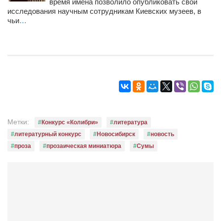
Туризм
время имена позволило опубликовать свои
исследования научным сотрудникам Киевских музеев, в
«Траверс» — экипировочный центр
чьи
…
Журналисты
Александр Гвоздик
Александр Кугук
Музыканты
Евгений Касьяненко
Сергей Коноз
Метки:
Конкурс «Колибри»
литература
Денис Федченко
литературный конкурс
Новосибирск
новость
проза
прозаическая миниатюра
Сумы
Звукорежиссёры
Alfom Studio
Guitarproduction Studio
Писатели
Поэты