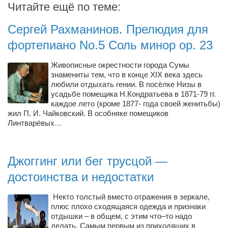
Читайте ещё по теме:
Артём Мяус
Сергей Рахманинов. Прелюдия для
Александра Сокол
фортепиано No.5 Соль минор op. 23
Барды
Живописные окрестности города Сумы
Владимир Айзенберг
знамениты тем, что в конце XIX века здесь
Игорь Добровольский
любили отдыхать гении. В посёлке Низы в
усадьбе помещика Н.Кондратьева в 1871-79 гг.
Ольга Козаченко
каждое лето (кроме 1877- года своей женитьбы)
жил П. И. Чайковский. В особняке помещиков
Оксана Скоробагатская
Линтварёвых
…
Александра Скорук
Евгений Полюхович
Джоггинг или бег трусцой —
Ольга Чикина
достоинства и недостатки
Бизнес-партнёры
Некто толстый вместо отражения в зеркале,
Здоровье
плюс плохо сходящаяся одежда и признаки
отдышки – в общем, с этим что–то надо
Врач психиатр–нарколог Анплеев А.Б.
делать. Самым первым из приходящих в