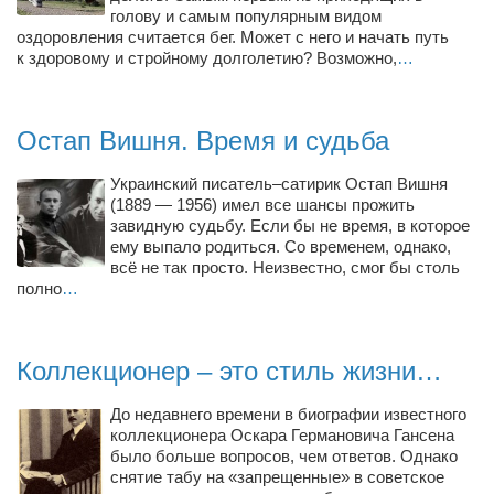
Косметологическое отделение КП Сумская
голову и самым популярным видом
оздоровления считается бег. Может с него и начать путь
городская клиническая больница №4
к здоровому и стройному долголетию? Возможно,
…
Оптика — Медтехника
Тенториум -центр независимых дистрибьюторов
Остап Вишня. Время и судьба
Кафе, клубы, рестораны
Украинский писатель–сатирик Остап Вишня
(1889 — 1956) имел все шансы прожить
«Винегрет» — демократичный ресторан
завидную судьбу. Если бы не время, в которое
«ЧАЙ — КАВА» магазин — кафе
ему выпало родиться. Со временем, однако,
всё не так просто. Неизвестно, смог бы столь
Магазины
полно
…
«CYCLE GARAGE» — магазин велосипедов
«Книголюб» — супермаркет
Коллекционер – это стиль жизни…
Багетный двор
До недавнего времени в биографии известного
МАГАЗИН СТИХОВ НА ЗАКАЗ
коллекционера Оскара Германовича Гансена
было больше вопросов, чем ответов. Однако
«Павел» — магазин мужской одежды
снятие табу на «запрещенные» в советское