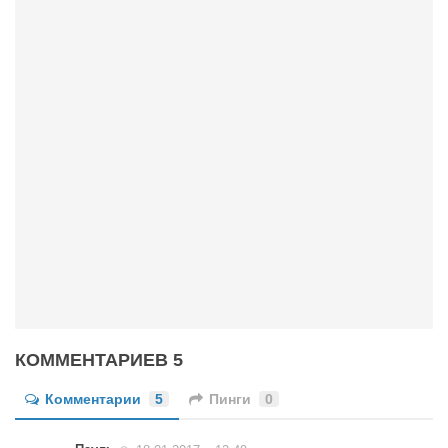
Режиссёры
Художники
Надія Белокур
Анна Гидора
Леонтий Костур
Римма Миленкова
Ирина Проценко
Александр Садовский
Сергей Степанов
Анна Черненко
Марина Фенота
КОММЕНТАРИЕВ 5
Гостиная
Комментарии
5
Пинги
0
Он и Она