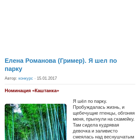
Театр
Архитектура
Кино
Техника
Общество
Факты
Елена Романова (Гример). Я шел по
парку
Выборы
Автор:
конкурс
·
15.01.2017
Деньги
Традиции
Номинация «Каштанка»
Опросы
Я шёл по парку.
Пробуждалась жизнь, и
Экология
щебечущие птенцы, обгоняя
меня, прыгнули на скамейку.
Здоровье
Там сидела кудрявая
девочка и заливисто
Здоровый образ жизни
смеялась над веснушчатым