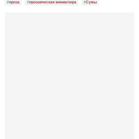
проза
прозаическая миниатюра
Сумы
Режиссёры
Художники
Надія Белокур
Анна Гидора
Леонтий Костур
Римма Миленкова
Ирина Проценко
Александр Садовский
Сергей Степанов
Анна Черненко
Марина Фенота
Гостиная
Он и Она