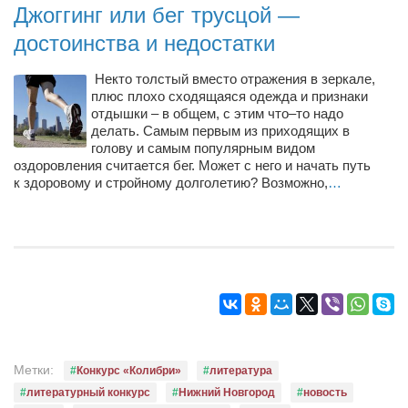
Туризм
Джоггинг или бег трусцой —
«Траверс» — экипировочный центр
достоинства и недостатки
Журналисты
Некто толстый вместо отражения в зеркале,
Александр Гвоздик
плюс плохо сходящаяся одежда и признаки
отдышки – в общем, с этим что–то надо
Александр Кугук
делать. Самым первым из приходящих в
голову и самым популярным видом
Музыканты
оздоровления считается бег. Может с него и начать путь
Евгений Касьяненко
к здоровому и стройному долголетию? Возможно,
…
Сергей Коноз
Денис Федченко
Звукорежиссёры
Alfom Studio
Guitarproduction Studio
Писатели
Метки:
Конкурс «Колибри»
литература
Поэты
литературный конкурс
Нижний Новгород
новость