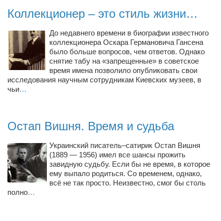
Косметологическое отделение КП Сумская
Коллекционер – это стиль жизни…
городская клиническая больница №4
До недавнего времени в биографии известного
Оптика — Медтехника
коллекционера Оскара Германовича Гансена
Тенториум -центр независимых дистрибьюторов
было больше вопросов, чем ответов. Однако
снятие табу на «запрещенные» в советское
время имена позволило опубликовать свои
Кафе, клубы, рестораны
исследования научным сотрудникам Киевских музеев, в
чьи
…
«Винегрет» — демократичный ресторан
«ЧАЙ — КАВА» магазин — кафе
Остап Вишня. Время и судьба
Магазины
«CYCLE GARAGE» — магазин велосипедов
Украинский писатель–сатирик Остап Вишня
(1889 — 1956) имел все шансы прожить
«Книголюб» — супермаркет
завидную судьбу. Если бы не время, в которое
Багетный двор
ему выпало родиться. Со временем, однако,
всё не так просто. Неизвестно, смог бы столь
МАГАЗИН СТИХОВ НА ЗАКАЗ
полно
…
«Павел» — магазин мужской одежды