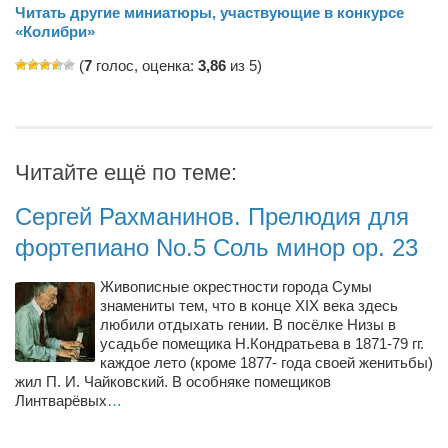
Читать другие миниатюры, участвующие в конкурсе
«Колибри»
Артём Мяус
(
7
голос, оценка:
Александра Сокол
3,86
из 5)
Барды
Владимир Айзенберг
Игорь Добровольский
Читайте ещё по теме:
Ольга Козаченко
Сергей Рахманинов. Прелюдия для
Оксана Скоробагатская
фортепиано No.5 Соль минор op. 23
Александра Скорук
Живописные окрестности города Сумы
Евгений Полюхович
знамениты тем, что в конце XIX века здесь
любили отдыхать гении. В посёлке Низы в
Ольга Чикина
усадьбе помещика Н.Кондратьева в 1871-79 гг.
Бизнес-партнёры
каждое лето (кроме 1877- года своей женитьбы)
жил П. И. Чайковский. В особняке помещиков
Здоровье
Линтварёвых
…
Врач психиатр–нарколог Анплеев А.Б.