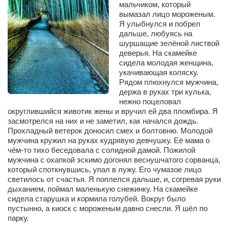
мальчиком, который
Сам себе доктор
вымазал лицо мороженым.
Активный отдых
Я улыбнулся и побрел
дальше, любуясь на
Курьезы
шуршащие зелёной листвой
деверья. На скамейке
Досье
сидела молодая женщина,
укачивающая коляску.
Арт-менеджеры
Рядом плюхнулся мужчина,
держа в руках три кулька,
Лариса Ильченко
нежно поцеловал
Орест Коваль
округлившийся животик жены и вручил ей два пломбира. Я
засмотрелся на них и не заметил, как начался дождь.
Тамара Кубракова
Прохладный ветерок доносил смех и болтовню. Молодой
мужчина кружил на руках кудрявую девчушку. Её мама о
Елена Мельник
чём-то тихо беседовала с солидной дамой. Пожилой
мужчина с охапкой эскимо догонял веснушчатого сорванца,
Вера Паненко
который споткнувшись, упал в лужу. Его чумазое лицо
Семён Салатенко
светилось от счастья. Я поплелся дальше, и, согревая руки
дыханием, поймал маленькую снежинку. На скамейке
Сергей Шепилов
сидела старушка и кормила голубей. Вокруг было
пустынно, а киоск с мороженым давно снесли. Я шёл по
Актёры
парку.
Валентин Бурый