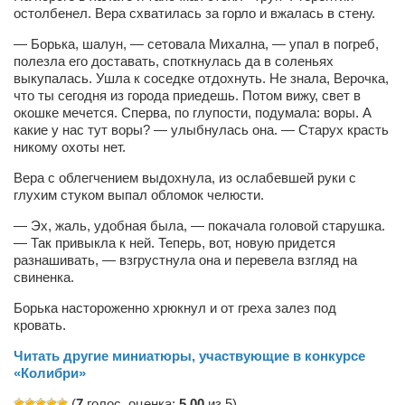
Туризм
остолбенел. Вера схватилась за горло и вжалась в стену.
«Траверс» — экипировочный центр
— Борька, шалун, — сетовала Михална, — упал в погреб,
полезла его доставать, споткнулась да в соленьях
Журналисты
выкупалась. Ушла к соседке отдохнуть. Не знала, Верочка,
Александр Гвоздик
что ты сегодня из города приедешь. Потом вижу, свет в
окошке мечется. Сперва, по глупости, подумала: воры. А
Александр Кугук
какие у нас тут воры? — улыбнулась она. — Старух красть
никому охоты нет.
Музыканты
Вера с облегчением выдохнула, из ослабевшей руки с
Евгений Касьяненко
глухим стуком выпал обломок челюсти.
Сергей Коноз
— Эх, жаль, удобная была, — покачала головой старушка.
Денис Федченко
— Так привыкла к ней. Теперь, вот, новую придется
разнашивать, — взгрустнула она и перевела взгляд на
Звукорежиссёры
свиненка.
Alfom Studio
Борька настороженно хрюкнул и от греха залез под
кровать.
Guitarproduction Studio
Читать другие миниатюры, участвующие в конкурсе
Писатели
«Колибри»
Поэты
(
7
голос, оценка:
5,00
из 5)