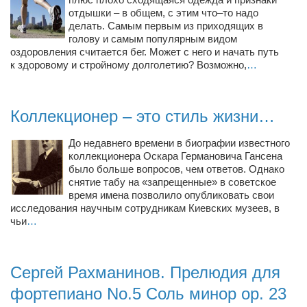
Конкурсы
отдышки – в общем, с этим что–то надо
делать. Самым первым из приходящих в
Фестиваль. Конкурс «Колибри» 2017
голову и самым популярным видом
Конкурс «Колибри» 2016
оздоровления считается бег. Может с него и начать путь
к здоровому и стройному долголетию? Возможно,
…
Конкурс «Колибри» 2015
Конкурс «Колибри» 2014
Коллекционер – это стиль жизни…
Литературный конкурс «Я люблю Украину»
Конкурс «Колибри — детям!» 2014
До недавнего времени в биографии известного
коллекционера Оскара Германовича Гансена
Конкурс «Колибри» 2013
было больше вопросов, чем ответов. Однако
снятие табу на «запрещенные» в советское
Интервью
время имена позволило опубликовать свои
исследования научным сотрудникам Киевских музеев, в
Афиша
чьи
…
Афиша Киев
Афиша Сумы
Сергей Рахманинов. Прелюдия для
О нас
фортепиано No.5 Соль минор op. 23