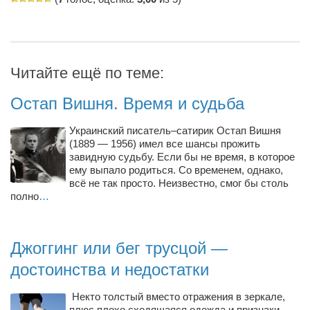
Режиссёры
Художники
Надія Белокур
Читайте ещё по теме:
Анна Гидора
Остап Вишня. Время и судьба
Леонтий Костур
Римма Миленкова
Украинский писатель–сатирик Остап Вишня
(1889 — 1956) имел все шансы прожить
Ирина Проценко
завидную судьбу. Если бы не время, в которое
ему выпало родиться. Со временем, однако,
Александр Садовский
всё не так просто. Неизвестно, смог бы столь
Сергей Степанов
полно
…
Анна Черненко
Марина Фенота
Джоггинг или бег трусцой —
Гостиная
достоинства и недостатки
Он и Она
Некто толстый вместо отражения в зеркале,
плюс плохо сходящаяся одежда и признаки