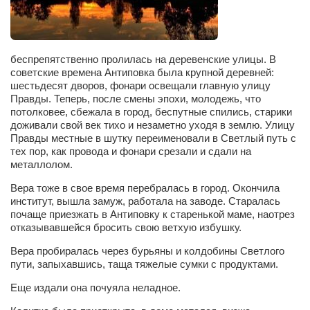
Сам себе доктор
Активный отдых
Курьезы
беспрепятственно пролилась на деревенские улицы. В
советские времена Антиповка была крупной деревней:
Досье
шестьдесят дворов, фонари освещали главную улицу
Правды. Теперь, после смены эпохи, молодежь, что
Арт-менеджеры
потолковее, сбежала в город, беспутные спились, старики
доживали свой век тихо и незаметно уходя в землю. Улицу
Лариса Ильченко
Правды местные в шутку переименовали в Светлый путь с
Орест Коваль
тех пор, как провода и фонари срезали и сдали на
металлолом.
Тамара Кубракова
Вера тоже в свое время перебралась в город. Окончила
Елена Мельник
институт, вышла замуж, работала на заводе. Старалась
почаще приезжать в Антиповку к старенькой маме, наотрез
Вера Паненко
отказывавшейся бросить свою ветхую избушку.
Семён Салатенко
Вера пробиралась через бурьяны и колдобины Светлого
пути, запыхавшись, таща тяжелые сумки с продуктами.
Сергей Шепилов
Актёры
Еще издали она почуяла неладное.
Валентин Бурый