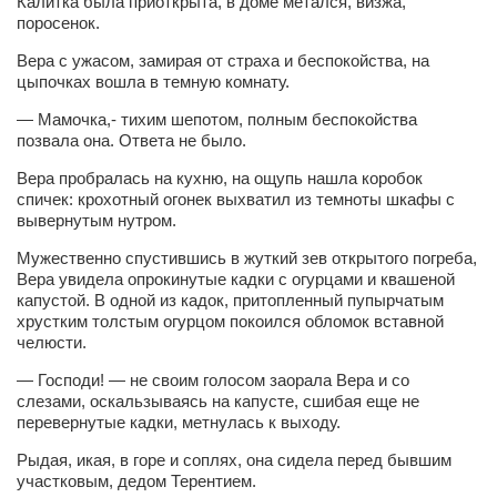
Калитка была приоткрыта, в доме метался, визжа,
поросенок.
Артём Мяус
Вера с ужасом, замирая от страха и беспокойства, на
Александра Сокол
цыпочках вошла в темную комнату.
Барды
— Мамочка,- тихим шепотом, полным беспокойства
позвала она. Ответа не было.
Владимир Айзенберг
Вера пробралась на кухню, на ощупь нашла коробок
Игорь Добровольский
спичек: крохотный огонек выхватил из темноты шкафы с
Ольга Козаченко
вывернутым нутром.
Оксана Скоробагатская
Мужественно спустившись в жуткий зев открытого погреба,
Вера увидела опрокинутые кадки с огурцами и квашеной
Александра Скорук
капустой. В одной из кадок, притопленный пупырчатым
хрустким толстым огурцом покоился обломок вставной
Евгений Полюхович
челюсти.
Ольга Чикина
— Господи! — не своим голосом заорала Вера и со
слезами, оскальзываясь на капусте, сшибая еще не
Бизнес-партнёры
перевернутые кадки, метнулась к выходу.
Здоровье
Рыдая, икая, в горе и соплях, она сидела перед бывшим
Врач психиатр–нарколог Анплеев А.Б.
участковым, дедом Терентием.