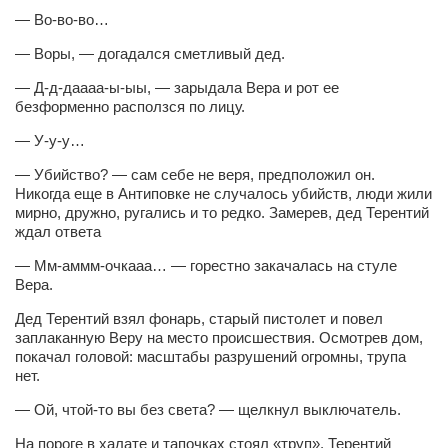
Косметологическое отделение КП Сумская
— Во-во-во…
городская клиническая больница №4
— Воры, — догадался сметливый дед.
Оптика — Медтехника
— Д-д-даааа-ы-ыы, — зарыдала Вера и рот ее
Тенториум -центр независимых дистрибьюторов
безформенно расползся по лицу.
— У-у-у…
Кафе, клубы, рестораны
— Убийство? — сам себе не веря, предположил он.
«Винегрет» — демократичный ресторан
Никогда еще в Антиповке не случалось убийств, люди жили
мирно, дружно, ругались и то редко. Замерев, дед Терентий
«ЧАЙ — КАВА» магазин — кафе
ждал ответа
Магазины
— Мм-аммм-очкааа… — горестно закачалась на стуле
Вера.
«CYCLE GARAGE» — магазин велосипедов
«Книголюб» — супермаркет
Дед Терентий взял фонарь, старый пистолет и повел
заплаканную Веру на место происшествия. Осмотрев дом,
Багетный двор
покачал головой: масштабы разрушений огромны, трупа
нет.
МАГАЗИН СТИХОВ НА ЗАКАЗ
— Ой, чтой-то вы без света? — щелкнул выключатель.
«Павел» — магазин мужской одежды
На пороге в халате и тапочках стоял «труп». Терентий