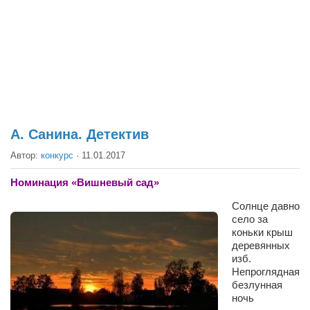
Театр
Архитектура
Кино
Техника
Общество
Факты
А. Санина. Детектив
Выборы
Автор:
конкурс
·
11.01.2017
Деньги
Номинация «Вишневый сад»
Традиции
Солнце давно
село за
Опросы
коньки крыш
Экология
деревянных
изб.
Здоровье
Непроглядная
безлунная
Здоровый образ жизни
ночь