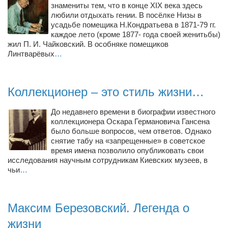
знамениты тем, что в конце XIX века здесь
Режиссёры
любили отдыхать гении. В посёлке Низы в
Художники
усадьбе помещика Н.Кондратьева в 1871-79 гг.
каждое лето (кроме 1877- года своей женитьбы)
Надія Белокур
жил П. И. Чайковский. В особняке помещиков
Линтварёвых
…
Анна Гидора
Леонтий Костур
Коллекционер – это стиль жизни…
Римма Миленкова
Ирина Проценко
До недавнего времени в биографии известного
коллекционера Оскара Германовича Гансена
Александр Садовский
было больше вопросов, чем ответов. Однако
снятие табу на «запрещенные» в советское
Сергей Степанов
время имена позволило опубликовать свои
Анна Черненко
исследования научным сотрудникам Киевских музеев, в
чьи
…
Марина Фенота
Гостиная
Максим Березовский. Легенда о
Он и Она
жизни