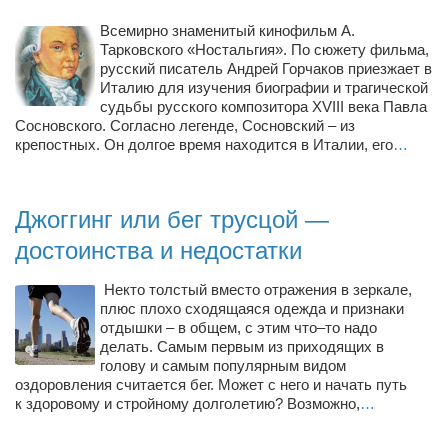
Конкурсы
Всемирно знаменитый кинофильм А.
Фестиваль. Конкурс «Колибри» 2017
Тарковского «Ностальгия». По сюжету фильма,
русский писатель Андрей Горчаков приезжает в
Конкурс «Колибри» 2016
Италию для изучения биографии и трагической
судьбы русского композитора XVIII века Павла
Конкурс «Колибри» 2015
Сосновского. Согласно легенде, Сосновский – из
Конкурс «Колибри» 2014
крепостных. Он долгое время находится в Италии, его
…
Литературный конкурс «Я люблю Украину»
Конкурс «Колибри — детям!» 2014
Джоггинг или бег трусцой —
Конкурс «Колибри» 2013
достоинства и недостатки
Интервью
Некто толстый вместо отражения в зеркале,
плюс плохо сходящаяся одежда и признаки
Афиша
отдышки – в общем, с этим что–то надо
Афиша Киев
делать. Самым первым из приходящих в
голову и самым популярным видом
Афиша Сумы
оздоровления считается бег. Может с него и начать путь
к здоровому и стройному долголетию? Возможно,
…
О нас