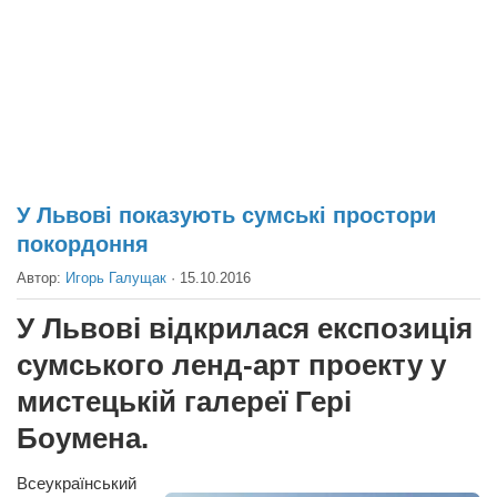
Театр
Архитектура
Кино
Техника
Общество
Факты
У Львові показують сумські простори
покордоння
Выборы
Автор:
Игорь Галущак
·
15.10.2016
Деньги
Традиции
У Львові відкрилася експозиція
Опросы
сумського ленд-арт проекту у
Экология
мистецькій галереї Гері
Боумена.
Здоровье
Здоровый образ жизни
Всеукраїнський