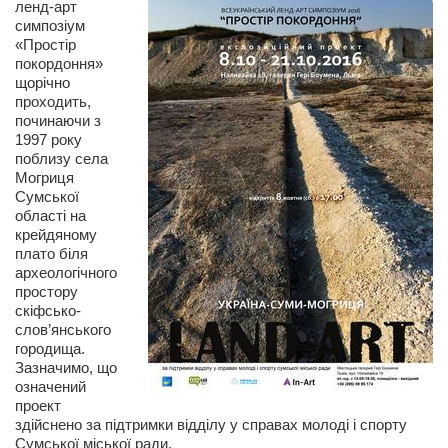
ленд-арт
Сам себе доктор
симпозіум
Активный отдых
«Простір
покордоння»
Курьезы
щорічно
проходить,
Досье
починаючи з
1997 року
Арт-менеджеры
поблизу села
Могриця
Лариса Ильченко
Сумської
області на
Орест Коваль
крейдяному
Тамара Кубракова
плато біля
археологічного
Елена Мельник
простору
скіфсько-
Вера Паненко
слов’янського
городища.
Семён Салатенко
Зазначимо, що
Сергей Шепилов
означений
проект
Актёры
здійснено за підтримки відділу у справах молоді і спорту
Сумської міської ради.
Валентин Бурый