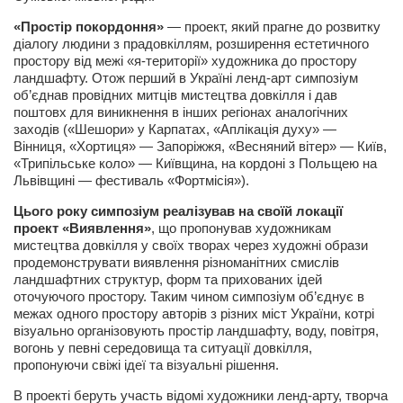
«Простір покордоння»
— проект, який прагне до розвитку
Артём Мяус
діалогу людини з прадовкіллям, розширення естетичного
Александра Сокол
простору від межі «я-території» художника до простору
ландшафту. Отож перший в Україні ленд-арт симпозіум
Барды
об’єднав провідних митців мистецтва довкілля і дав
поштовх для виникнення в інших регіонах аналогічних
Владимир Айзенберг
заходів («Шешори» у Карпатах, «Аплікація духу» —
Вінниця, «Хортиця» — Запоріжжя, «Весняний вітер» — Київ,
Игорь Добровольский
«Трипільське коло» — Київщина, на кордоні з Польщею на
Ольга Козаченко
Львівщині — фестиваль «Фортмісія»).
Оксана Скоробагатская
Цього року симпозіум реалізував на своїй локації
проект «Виявлення»
, що пропонував художникам
Александра Скорук
мистецтва довкілля у своїх творах через художні образи
продемонструвати виявлення різноманітних смислів
Евгений Полюхович
ландшафтних структур, форм та прихованих ідей
оточуючого простору. Таким чином симпозіум об’єднує в
Ольга Чикина
межах одного простору авторів з різних міст України, котрі
Бизнес-партнёры
візуально організовують простір ландшафту, воду, повітря,
вогонь у певні середовища та ситуації довкілля,
Здоровье
пропонуючи свіжі ідеї та візуальні рішення.
Врач психиатр–нарколог Анплеев А.Б.
В проекті беруть участь відомі художники ленд-арту, творча