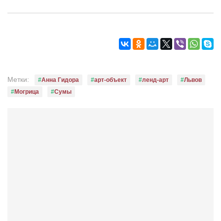
Метки:
Анна Гидора
арт-объект
ленд-арт
Львов
Могрица
Сумы