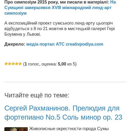
Туризм
Про симпозіум 2015 року, ми писали в матеріалі:
На
Сумщині
завершився
XVIII міжнародний ленд-арт
«Траверс» — экипировочный центр
симпозіум
Журналисты
А експозиційний проект сумського ленд-арту цьогоріч
відбудеться з 8 по 21 жовтня в мистецькій галереї Гері
Александр Гвоздик
Боумена у Львові.
Александр Кугук
Джерело:
медіа портал АТС creativpodiya.com
Музыканты
Евгений Касьяненко
(
1
голос, оценка:
5,00
из 5)
Сергей Коноз
Денис Федченко
Звукорежиссёры
Читайте ещё по теме:
Alfom Studio
Сергей Рахманинов. Прелюдия для
Guitarproduction Studio
фортепиано No.5 Соль минор op. 23
Писатели
Поэты
Живописные окрестности города Сумы