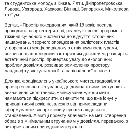
та студентська молодь з Києва, Ялти, Дніпропетровська,
Косметологическое отделение КП Сумская
Львова, Ужгорода, Харкова, Вінниці, Запоріжжя, Миколаєва
городская клиническая больница №4
та Сум.
Оптика — Медтехника
Відтак, «Простір покордоння», який 19 років поспіль
Тенториум -центр независимых дистрибьюторов
проходить на археотериторії, реалізує своєю програмою
тяжіння сучасного мистецтва до відчуття історичних
нашарувань, творчого опрацювання реліктових пластів,
Кафе, клубы, рестораны
утворення атмосфери діалогу з етнічними культурами,
розвиває діалог людини з історичним довкіллям, розширює
«Винегрет» — демократичный ресторан
естетичний простір, привертає увагу до екологічних
проблем довкілля, розвиває осмислення простору
«ЧАЙ — КАВА» магазин — кафе
ландшафту, як культурної та національної цінності.
Магазины
Ділянка ж зацікавлень українського мистецтвадовкілля –
«CYCLE GARAGE» — магазин велосипедов
простір спільного існування, де домінантними виступають
визначення «вплітання», «вписування», коли митці
«Книголюб» — супермаркет
намагаються підкреслити, означити те, що вже існує у
природі тисячі років незалежно від примх людини і
Багетный двор
сформувалося як архетипи у процесі людського
становлення. А митці проекту вбачають на меті створення
МАГАЗИН СТИХОВ НА ЗАКАЗ
образів з мінімальним втручанням у довкілля, переважно, з
«Павел» — магазин мужской одежды
використанням природних матеріалів.