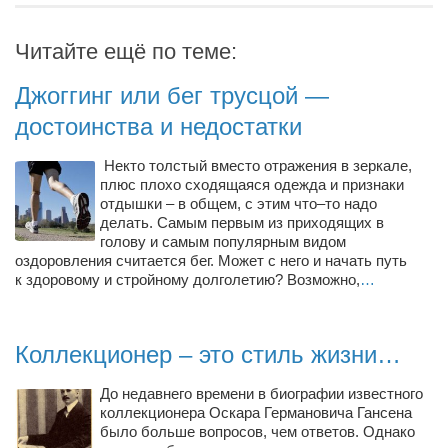
Артём Мяус
Читайте ещё по теме:
Александра Сокол
Джоггинг или бег трусцой —
Барды
достоинства и недостатки
Владимир Айзенберг
Игорь Добровольский
Некто толстый вместо отражения в зеркале,
плюс плохо сходящаяся одежда и признаки
Ольга Козаченко
отдышки – в общем, с этим что–то надо
делать. Самым первым из приходящих в
Оксана Скоробагатская
голову и самым популярным видом
оздоровления считается бег. Может с него и начать путь
Александра Скорук
к здоровому и стройному долголетию? Возможно,
…
Евгений Полюхович
Ольга Чикина
Коллекционер – это стиль жизни…
Бизнес-партнёры
До недавнего времени в биографии известного
Здоровье
коллекционера Оскара Германовича Гансена
Врач психиатр–нарколог Анплеев А.Б.
было больше вопросов, чем ответов. Однако