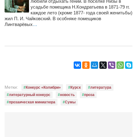
Туризм
любили отдыхать гении. В посёлке Низы в
усадьбе помещика Н.Кондратьева в 1871-79 гг.
«Траверс» — экипировочный центр
каждое лето (кроме 1877- года своей женитьбы)
жил П. И. Чайковский. В особняке помещиков
Журналисты
Линтварёвых
…
Александр Гвоздик
Александр Кугук
Музыканты
Евгений Касьяненко
Сергей Коноз
Денис Федченко
Метки:
Конкурс «Колибри»
Курск
литература
Звукорежиссёры
литературный конкурс
новость
проза
Alfom Studio
прозаическая миниатюра
Сумы
Guitarproduction Studio
Писатели
Поэты