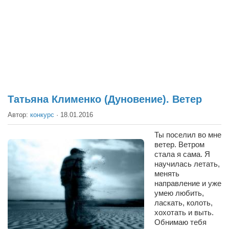
Театр
Архитектура
Кино
Техника
Общество
Факты
Татьяна Клименко (Дуновение). Ветер
Выборы
Автор:
конкурс
·
18.01.2016
Деньги
Ты поселил во мне
ветер. Ветром
Традиции
стала я сама. Я
Опросы
научилась летать,
менять
Экология
направление и уже
умею любить,
Здоровье
ласкать, колоть,
хохотать и выть.
Здоровый образ жизни
Обнимаю тебя