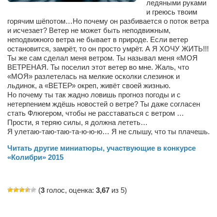
ледяными руками
Сам себе доктор
и греюсь твоим
горячим шёпотом…Но почему он разбивается о поток ветра
Активный отдых
и исчезает? Ветер не может быть неподвижным,
Курьезы
неподвижного ветра не бывает в природе. Если ветер
остановится, замрёт, то он просто умрёт. А Я ХОЧУ ЖИТЬ!!!
Досье
Ты же сам сделал меня ветром. Ты называл меня «МОЯ
ВЕТРЕНАЯ. Ты поселил этот ветер во мне. Жаль, что
Арт-менеджеры
«МОЯ» разлетелась на мелкие осколки слезинок и
льдинок, а «ВЕТЕР» окреп, живёт своей жизнью.
Лариса Ильченко
Но почему ты так жадно ловишь прогноз погоды и с
нетерпением ждёшь новостей о ветре? Ты даже согласен
Орест Коваль
стать Флюгером, чтобы не расставаться с ветром …
Тамара Кубракова
Прости, я теряю силы, я должна лететь…
Я улетаю-таю-таю-та-ю-ю-ю… Я не слышу, что ты плачешь.
Елена Мельник
Читать другие миниатюры, участвующие в конкурсе
Вера Паненко
«Колибри» 2015
Семён Салатенко
Сергей Шепилов
(
3
голос, оценка:
3,67
из 5)
Актёры
Валентин Бурый