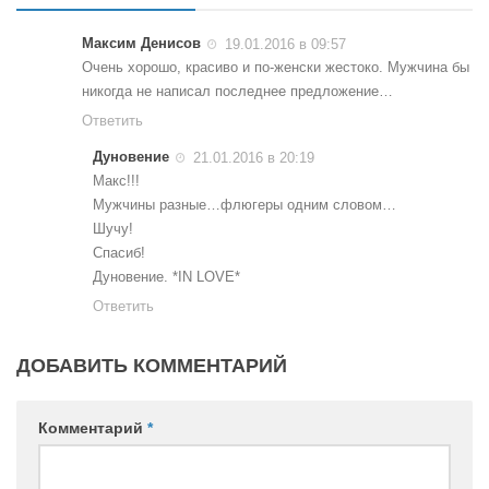
Конкурсы
Максим Денисов
19.01.2016 в 09:57
Фестиваль. Конкурс «Колибри» 2017
Очень хорошо, красиво и по-женски жестоко. Мужчина бы
Конкурс «Колибри» 2016
никогда не написал последнее предложение…
Конкурс «Колибри» 2015
Ответить
Конкурс «Колибри» 2014
Дуновение
21.01.2016 в 20:19
Макс!!!
Литературный конкурс «Я люблю Украину»
Мужчины разные…флюгеры одним словом…
Конкурс «Колибри — детям!» 2014
Шучу!
Спасиб!
Конкурс «Колибри» 2013
Дуновение. *IN LOVE*
Интервью
Ответить
Афиша
ДОБАВИТЬ КОММЕНТАРИЙ
Афиша Киев
Афиша Сумы
Комментарий
*
О нас