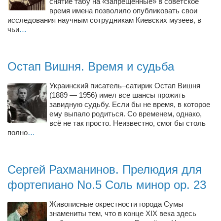
снятие табу на «запрещенные» в советское
Косметологическое отделение КП Сумская
время имена позволило опубликовать свои
городская клиническая больница №4
исследования научным сотрудникам Киевских музеев, в
чьи
…
Оптика — Медтехника
Тенториум -центр независимых дистрибьюторов
Остап Вишня. Время и судьба
Кафе, клубы, рестораны
Украинский писатель–сатирик Остап Вишня
«Винегрет» — демократичный ресторан
(1889 — 1956) имел все шансы прожить
завидную судьбу. Если бы не время, в которое
«ЧАЙ — КАВА» магазин — кафе
ему выпало родиться. Со временем, однако,
всё не так просто. Неизвестно, смог бы столь
Магазины
полно
…
«CYCLE GARAGE» — магазин велосипедов
«Книголюб» — супермаркет
Сергей Рахманинов. Прелюдия для
Багетный двор
фортепиано No.5 Соль минор op. 23
МАГАЗИН СТИХОВ НА ЗАКАЗ
Живописные окрестности города Сумы
«Павел» — магазин мужской одежды
знамениты тем, что в конце XIX века здесь