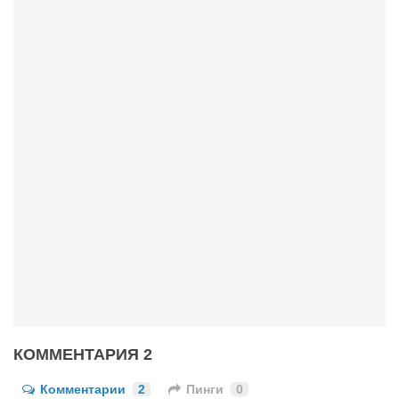
Режиссёры
Художники
Надія Белокур
Анна Гидора
Леонтий Костур
Римма Миленкова
Ирина Проценко
Александр Садовский
Сергей Степанов
Анна Черненко
Марина Фенота
Гостиная
КОММЕНТАРИЯ 2
Он и Она
Комментарии
2
Пинги
0