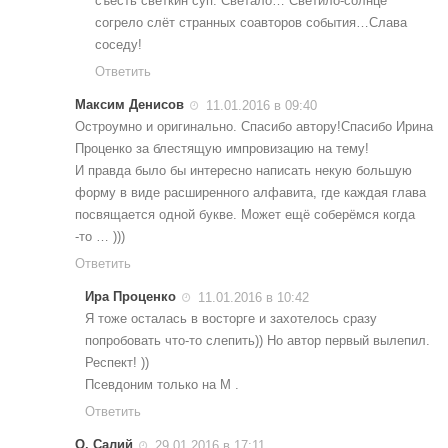
съесть светкин суп. Светало… Светило-солнце
согрело слёт странных соавторов события…Cлава
соседу!
Ответить
Максим Денисов
11.01.2016 в 09:40
Остроумно и оригинально. Спасибо автору!Спасибо Ирина
Проценко за блестящую импровизацию на тему!
И правда было бы интересно написать некую большую
форму в виде расширенного алфавита, где каждая глава
посвящается одной букве. Может ещё соберёмся когда
-то … )))
Ответить
Ира Проценко
11.01.2016 в 10:42
Я тоже осталась в восторге и захотелось сразу
попробовать что-то слепить)) Но автор первый вылепил.
Респект! ))
Псевдоним только на М .
Ответить
О. Салий
29.01.2016 в 17:11