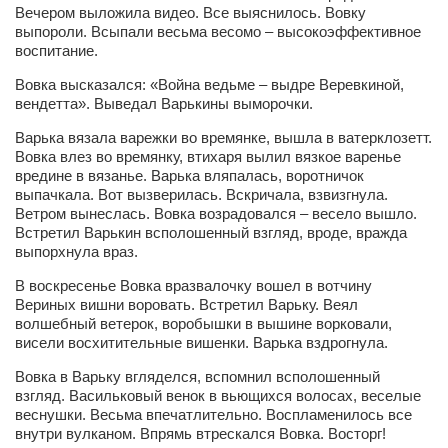
Сам себе доктор
Вечером выложила видео. Все выяснилось. Вовку
выпороли. Всыпали весьма весомо – высокоэффективное
Активный отдых
воспитание.
Курьезы
Вовка высказался: «Война ведьме – выдре Веревкиной,
вендетта». Выведал Варькины выморочки.
Досье
Варька вязала варежки во времянке, вышла в ватерклозетт.
Арт-менеджеры
Вовка влез во времянку, втихаря вылил вязкое варенье
вредине в вязанье. Варька вляпалась, воротничок
Лариса Ильченко
выпачкала. Вот вызверилась. Вскричала, взвизгнула.
Ветром вынеслась. Вовка возрадовался – весело вышло.
Орест Коваль
Встретил Варькин всполошенный взгляд, вроде, вражда
Тамара Кубракова
выпорхнула враз.
Елена Мельник
В воскресенье Вовка вразвалочку вошел в вотчину
Вериных вишни воровать. Встретил Варьку. Веял
Вера Паненко
волшебный ветерок, воробышки в вышине ворковали,
висели восхитительные вишенки. Варька вздрогнула.
Семён Салатенко
Вовка в Варьку вгляделся, вспомнил всполошенный
Сергей Шепилов
взгляд. Васильковый венок в вьющихся волосах, веселые
веснушки. Весьма впечатлительно. Воспламенилось все
Актёры
внутри вулканом. Впрямь втрескался Вовка. Восторг!
Валентин Бурый