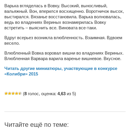
Варька вгляделась в Вовку. Высокий, выносливый,
Артём Мяус
вальяжный. Вон, вперился восхищенно. Воротничок высох,
выстирался. Вязанье восстановила. Варька волновалась,
Александра Сокол
ведь во владениях Вериных вознамерилась Вовку
встретить – выяснить все. Виновата все-таки.
Барды
Вдруг всерьез возникла влюбленность. Взаимная. Вдвоем
Владимир Айзенберг
весело.
Игорь Добровольский
Влюбленный Вовка воровал вишни во владениях Вериных.
Ольга Козаченко
Влюбленная Варвара варила варенье вишневое. Вкусное.
Оксана Скоробагатская
Читать другие миниатюры, участвующие в конкурсе
«Колибри» 2015
Александра Скорук
Евгений Полюхович
(
8
голос, оценка:
4,63
из 5)
Ольга Чикина
Бизнес-партнёры
Здоровье
Читайте ещё по теме:
Врач психиатр–нарколог Анплеев А.Б.