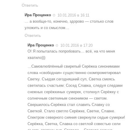
Ответить
Ира Проценко
10.01.2016 в 16:11
… а вообще-то, конечно, здорово — столько слов
уложить и со смыслом…
Ответить
Ира Проценко
10.01.2016 в 17:20
О! Я попыталась попробовать… всё, на что меня
хватило)))
…Самовлюблённый свирепый Серёжка синонимами
слова «свободная» существенно скомпрометировал
Светку. Съедая сегодняшний суп, Светка смеясь
светилась счастьем: Cосед Славка, следуя следами
снежных серёжкиных сумерек, столкнул Серёжку с
солнечным светкиным синонимом — светом.
Свершилось-Серёжка стал славить Славку со
Светкой. Стало светло Серёжке, Светке, Славке.
Спектром северного сияния сверкнули седые сумерки!
Серёжка, Светка, Славка со светлой совестью сели