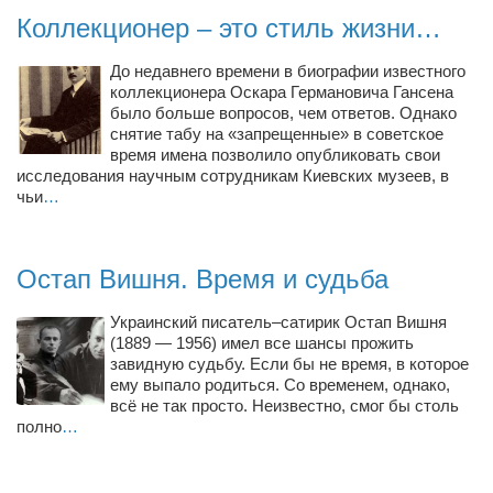
Косметологическое отделение КП Сумская
Коллекционер – это стиль жизни…
городская клиническая больница №4
До недавнего времени в биографии известного
Оптика — Медтехника
коллекционера Оскара Германовича Гансена
Тенториум -центр независимых дистрибьюторов
было больше вопросов, чем ответов. Однако
снятие табу на «запрещенные» в советское
время имена позволило опубликовать свои
Кафе, клубы, рестораны
исследования научным сотрудникам Киевских музеев, в
чьи
…
«Винегрет» — демократичный ресторан
«ЧАЙ — КАВА» магазин — кафе
Остап Вишня. Время и судьба
Магазины
«CYCLE GARAGE» — магазин велосипедов
Украинский писатель–сатирик Остап Вишня
(1889 — 1956) имел все шансы прожить
«Книголюб» — супермаркет
завидную судьбу. Если бы не время, в которое
ему выпало родиться. Со временем, однако,
Багетный двор
всё не так просто. Неизвестно, смог бы столь
МАГАЗИН СТИХОВ НА ЗАКАЗ
полно
…
«Павел» — магазин мужской одежды