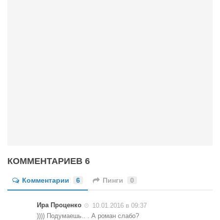
Конкурсы
Фестиваль. Конкурс «Колибри» 2017
Конкурс «Колибри» 2016
Конкурс «Колибри» 2015
Конкурс «Колибри» 2014
Литературный конкурс «Я люблю Украину»
Конкурс «Колибри — детям!» 2014
Конкурс «Колибри» 2013
Интервью
Афиша
КОММЕНТАРИЕВ 6
Афиша Киев
Комментарии
6
Пинги
0
Афиша Сумы
О нас
Ира Проценко
10.01.2016 в 09:37
)))) Подумаешь.. . А роман слабо?