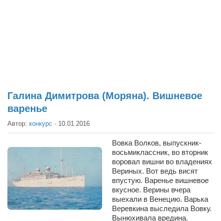
Театр
Архитектура
Кино
Техника
Общество
Факты
Галина Димитрова (Моряна). Вишневое
варенье
Выборы
Автор:
конкурс
·
10.01.2016
Деньги
Традиции
Вовка Волков, выпускник-
восьмиклассник, во вторник
Опросы
воровал вишни во владениях
Вериных. Вот ведь висят
Экология
впустую. Варенье вишневое
вкусное. Верины вчера
Здоровье
выехали в Венецию. Варька
Веревкина выследила Вовку.
Здоровый образ жизни
Вынюхивала вредина.