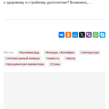
к здоровому и стройному долголетию? Возможно,
…
Режиссёры
Художники
Надія Белокур
Анна Гидора
Леонтий Костур
Римма Миленкова
Ирина Проценко
Метки:
Калининград
Конкурс «Колибри»
литература
литературный конкурс
новость
проза
Александр Садовский
прозаическая миниатюра
Сумы
Сергей Степанов
Анна Черненко
Марина Фенота
Гостиная
Он и Она