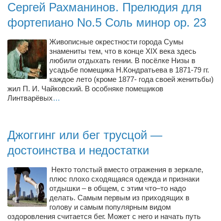
Туризм
Сергей Рахманинов. Прелюдия для
«Траверс» — экипировочный центр
фортепиано No.5 Соль минор op. 23
Журналисты
Живописные окрестности города Сумы
Александр Гвоздик
знамениты тем, что в конце XIX века здесь
любили отдыхать гении. В посёлке Низы в
Александр Кугук
усадьбе помещика Н.Кондратьева в 1871-79 гг.
каждое лето (кроме 1877- года своей женитьбы)
Музыканты
жил П. И. Чайковский. В особняке помещиков
Линтварёвых
…
Евгений Касьяненко
Сергей Коноз
Денис Федченко
Джоггинг или бег трусцой —
Звукорежиссёры
достоинства и недостатки
Alfom Studio
Некто толстый вместо отражения в зеркале,
плюс плохо сходящаяся одежда и признаки
Guitarproduction Studio
отдышки – в общем, с этим что–то надо
Писатели
делать. Самым первым из приходящих в
голову и самым популярным видом
Поэты
оздоровления считается бег. Может с него и начать путь