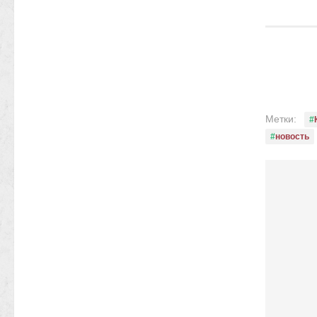
Метки:
новость