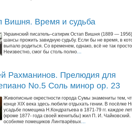
п Вишня. Время и судьба
Украинский писатель–сатирик Остап Вишня (1889 — 1956)
шансы прожить завидную судьбу. Если бы не время, в кот
выпало родиться. Со временем, однако, всё не так просто
Неизвестно, смог бы столь полно
…
ей Рахманинов. Прелюдия для
пиано No.5 Соль минор op. 23
Живописные окрестности города Сумы знамениты тем, чт
конце XIX века здесь любили отдыхать гении. В посёлке Н
усадьбе помещика Н.Кондратьева в 1871-79 гг. каждое ле
(кроме 1877- года своей женитьбы) жил П. И. Чайковский.
особняке помещиков Линтварёвых
…