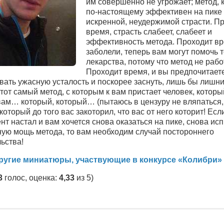
им совершенно не угрожает; метод, 
по-настоящему эффективен на пике
искренной, неудержимой страсти. П
время, страсть слабеет, слабеет и
эффективность метода. Проходит вр
заболели, теперь вам могут помочь 
лекарства, потому что метод не рабо
Проходит время, и вы предпочитает
вать ужасную усталость и поскорее заснуть, лишь бы лишни
тот самый метод, с которым к вам пристает человек, котор
ам… который, который… (пытаюсь в цензуру не вляпаться, 
который до того вас закоторил, что вас от него которит! Есл
нт настал и вам хочется снова оказаться на пике, снова ис
ную мощь метода, то вам необходим случай постороннего
ьства!
ругие миниатюры, участвующие в конкурсе «Колибри»
3
голос, оценка:
4,33
из 5)