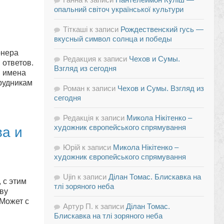
опальний світоч української культури
Тіткаші
к записи
Рождественский гусь —
вкусный символ солнца и победы
онера
Редакция
к записи
Чехов и Сумы.
 ответов.
Взгляд из сегодня
я имена
рудникам
Роман
к записи
Чехов и Сумы. Взгляд из
сегодня
Редакція
к записи
Микола Нікітенко –
художник європейського спрямування
ва и
Юрій
к записи
Микола Нікітенко –
художник європейського спрямування
Ujin
к записи
Ділан Томас. Блискавка на
 с этим
тлі зоряного неба
ву
 Может с
Артур П.
к записи
Ділан Томас.
Блискавка на тлі зоряного неба