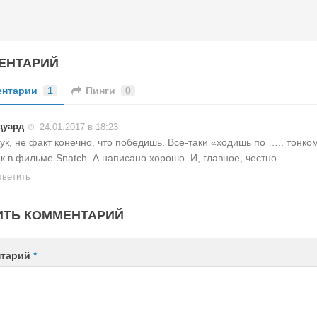
ЕНТАРИЙ
ентарии
1
Пинги
0
дуард
24.01.2017 в 18:23
ук, не факт конечно. что победишь. Все-таки «ходишь по ….. тонко
ак в фильме Snatch. А написано хорошо. И, главное, честно.
тветить
ИТЬ КОММЕНТАРИЙ
нтарий
*