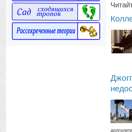
Читай
Колл
Джогг
недос
долголет