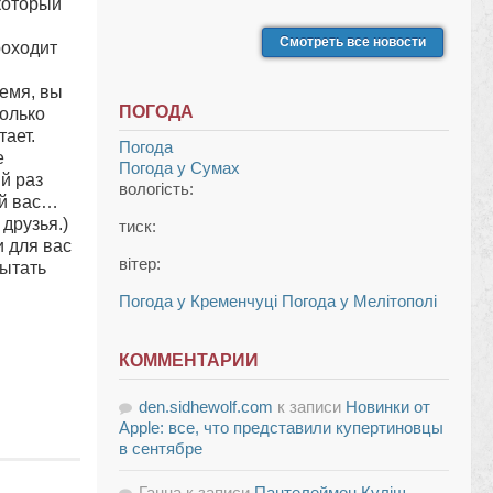
который
Смотреть все новости
роходит
емя, вы
ПОГОДА
только
тает.
Погода
е
Погода у
Сумах
й раз
вологість:
ый вас…
друзья.)
тиск:
и для вас
вітер:
пытать
Погода у Кременчуці
Погода у Мелітополі
КОММЕНТАРИИ
den.sidhewolf.com
к записи
Новинки от
Apple: все, что представили купертиновцы
в сентябре
Ганна
к записи
Пантелеймон Куліш —