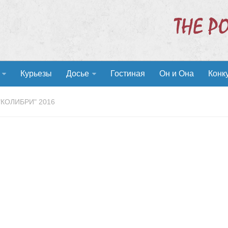
Курьезы
Досье
Гостиная
Он и Она
Конк
"КОЛИБРИ" 2016