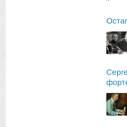
Оста
Серг
форте