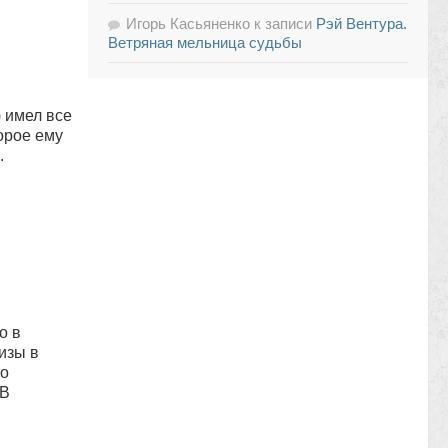
Игорь Касьяненко
к записи
Рэй Вентура.
Ветряная мельница судьбы
 имел все
орое ему
.
о в
изы в
то
 В