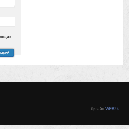
дующих
Дизайн
WEB24