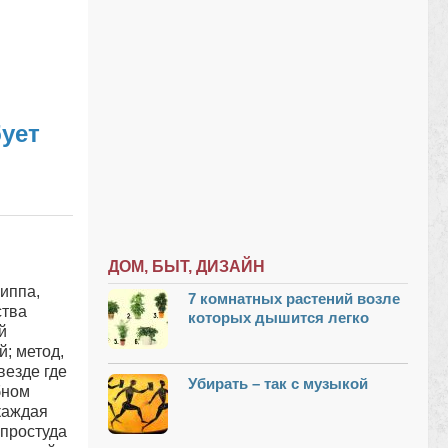
бует
ДОМ, БЫТ, ДИЗАЙН
иппа,
7 комнатных растений возле
ства
которых дышится легко
й
; метод,
везде где
Убирать – так с музыкой
бном
каждая
 простуда