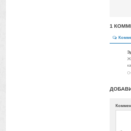
1 КОММ
Комм
Э
Ж
к
О
ДОБАВ
Комме