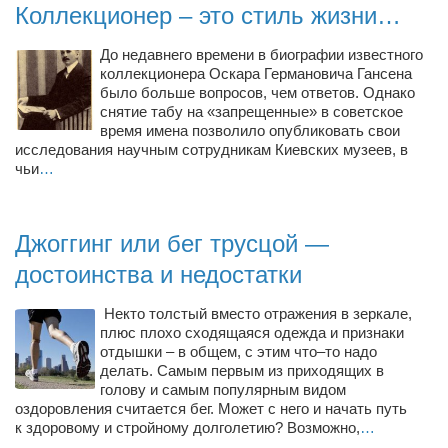
Коллекционер – это стиль жизни…
Косметологическое отделение КП Сумская
городская клиническая больница №4
До недавнего времени в биографии известного
Оптика — Медтехника
коллекционера Оскара Германовича Гансена
было больше вопросов, чем ответов. Однако
Тенториум -центр независимых дистрибьюторов
снятие табу на «запрещенные» в советское
время имена позволило опубликовать свои
исследования научным сотрудникам Киевских музеев, в
Кафе, клубы, рестораны
чьи
…
«Винегрет» — демократичный ресторан
«ЧАЙ — КАВА» магазин — кафе
Джоггинг или бег трусцой —
Магазины
достоинства и недостатки
«CYCLE GARAGE» — магазин велосипедов
Некто толстый вместо отражения в зеркале,
«Книголюб» — супермаркет
плюс плохо сходящаяся одежда и признаки
Багетный двор
отдышки – в общем, с этим что–то надо
делать. Самым первым из приходящих в
МАГАЗИН СТИХОВ НА ЗАКАЗ
голову и самым популярным видом
оздоровления считается бег. Может с него и начать путь
«Павел» — магазин мужской одежды
к здоровому и стройному долголетию? Возможно,
…