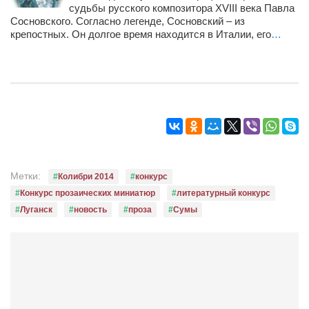
судьбы русского композитора XVIII века Павла
Режиссёры
Сосновского. Согласно легенде, Сосновский – из
Художники
крепостных. Он долгое время находится в Италии, его
…
Надія Белокур
Анна Гидора
Леонтий Костур
Римма Миленкова
Ирина Проценко
Александр Садовский
Метки:
Колибри 2014
конкурс
Сергей Степанов
Конкурс прозаических миниатюр
литературный конкурс
Луганск
новость
проза
Сумы
Анна Черненко
Марина Фенота
Гостиная
Он и Она