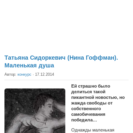
Театр
Архитектура
Кино
Техника
Общество
Факты
Татьяна Сидоркевич (Нина Гоффман).
Маленькая душа
Выборы
Автор:
конкурс
·
17.12.2014
Деньги
Традиции
Ей страшно было
делиться такой
Опросы
пикантной новостью, но
жажда свободы от
Экология
собственного
самобичевания
Здоровье
победила…
Здоровый образ жизни
Однажды маленькая