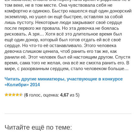
том веке, не в том месте. Она чувствовала себя не
Артём Мяус
комфортно и одиноко. Быстро нашелся ещё один донорский
экземпляр, но ушел он ещё быстрее, оставляя за собой
Александра Сокол
лишь пустоту. Некоторые люди закрывают своё сердце
после первого же провала. Но эта девочка не боялась
Барды
рисковать. А зря… Хотя всё это длительное время был
ещё один донор, который был готов отдать ей всё своё
Владимир Айзенберг
сердце. Но что-то её останавливало. Этого человека
Игорь Добровольский
девочка слишком ценила, чтоб ранить его так же, как
ранили её. Этот человек был ей настоящим другом. Спустя
Ольга Козаченко
время, сама того не желая, она всё же смогла ранить его. В
мире, с разорванным сердцем, стало человеком больше…
Оксана Скоробагатская
Читать другие миниатюры, участвующие в конкурсе
Александра Скорук
«Колибри» 2014
Евгений Полюхович
(
6
голос, оценка:
4,67
из 5)
Ольга Чикина
Бизнес-партнёры
Здоровье
Читайте ещё по теме:
Врач психиатр–нарколог Анплеев А.Б.