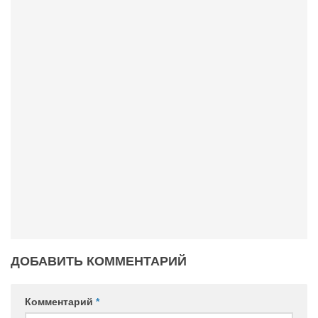
Конкурсы
Фестиваль. Конкурс «Колибри» 2017
Конкурс «Колибри» 2016
Конкурс «Колибри» 2015
Конкурс «Колибри» 2014
Литературный конкурс «Я люблю Украину»
Конкурс «Колибри — детям!» 2014
Конкурс «Колибри» 2013
Интервью
Афиша
Афиша Киев
ДОБАВИТЬ КОММЕНТАРИЙ
Афиша Сумы
О нас
Комментарий
*