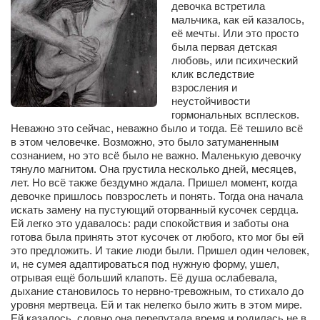
девочка встретила
Сам себе доктор
мальчика, как ей казалось,
Активный отдых
её мечты. Или это просто
была первая детская
Курьезы
любовь, или психический
клик вследствие
Досье
взросления и
неустойчивости
Арт-менеджеры
гормональных всплесков.
Неважно это сейчас, неважно было и тогда. Её тешило всё
Лариса Ильченко
в этом человечке. Возможно, это было затуманенным
Орест Коваль
сознанием, но это всё было не важно. Маленькую девочку
тянуло магнитом. Она грустила несколько дней, месяцев,
Тамара Кубракова
лет. Но всё также бездумно ждала. Пришел момент, когда
девочке пришлось повзрослеть и понять. Тогда она начала
Елена Мельник
искать замену на пустующий оторванный кусочек сердца.
Ей легко это удавалось: ради спокойствия и заботы она
Вера Паненко
готова была принять этот кусочек от любого, кто мог бы ей
Семён Салатенко
это предложить. И такие люди были. Пришел один человек,
и, не сумея адаптироваться под нужную форму, ушел,
Сергей Шепилов
отрывая ещё больший клапоть. Её душа ослабевала,
дыхание становилось то нервно-тревожным, то стихало до
Актёры
уровня мертвеца. Ей и так нелегко было жить в этом мире.
Ей казалось, словно она перепутала время и родилась не в
Валентин Бурый