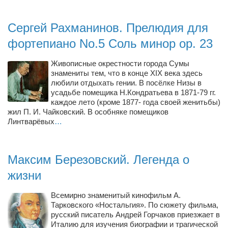
Туризм
«Траверс» — экипировочный центр
Сергей Рахманинов. Прелюдия для
Журналисты
фортепиано No.5 Соль минор op. 23
Александр Гвоздик
Живописные окрестности города Сумы
Александр Кугук
знамениты тем, что в конце XIX века здесь
любили отдыхать гении. В посёлке Низы в
Музыканты
усадьбе помещика Н.Кондратьева в 1871-79 гг.
Евгений Касьяненко
каждое лето (кроме 1877- года своей женитьбы)
жил П. И. Чайковский. В особняке помещиков
Сергей Коноз
Линтварёвых
…
Денис Федченко
Звукорежиссёры
Максим Березовский. Легенда о
Alfom Studio
жизни
Guitarproduction Studio
Всемирно знаменитый кинофильм А.
Писатели
Тарковского «Ностальгия». По сюжету фильма,
русский писатель Андрей Горчаков приезжает в
Поэты
Италию для изучения биографии и трагической