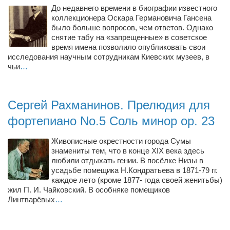
Конкурсы
До недавнего времени в биографии известного
коллекционера Оскара Германовича Гансена
Фестиваль. Конкурс «Колибри» 2017
было больше вопросов, чем ответов. Однако
снятие табу на «запрещенные» в советское
Конкурс «Колибри» 2016
время имена позволило опубликовать свои
Конкурс «Колибри» 2015
исследования научным сотрудникам Киевских музеев, в
чьи
…
Конкурс «Колибри» 2014
Литературный конкурс «Я люблю Украину»
Сергей Рахманинов. Прелюдия для
Конкурс «Колибри — детям!» 2014
фортепиано No.5 Соль минор op. 23
Конкурс «Колибри» 2013
Интервью
Живописные окрестности города Сумы
знамениты тем, что в конце XIX века здесь
Афиша
любили отдыхать гении. В посёлке Низы в
усадьбе помещика Н.Кондратьева в 1871-79 гг.
Афиша Киев
каждое лето (кроме 1877- года своей женитьбы)
жил П. И. Чайковский. В особняке помещиков
Афиша Сумы
Линтварёвых
…
О нас