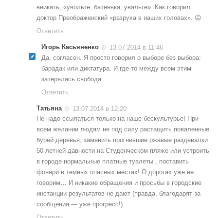
вникать, «увольте, батенька, увальте». Как говорил
доктор Преображенский «разруха в наших головах». 😛
Ответить
Игорь Касьяненко
13.07.2014 в 11:46
Да, согласен. Я просто говорил о выборе без выбора:
барадак или диктатура. И где-то между всем этим
затерялась свобода…
Ответить
Татьяна
13.07.2014 в 12:20
Не надо ссылаться только на наше бескультурье! При
всем желании людям не под силу растащить поваленные
бурей деревья, заменить прогнившие ржавые раздевалки
50-летней давности на Студенческом пляже или устроить
в городе нормальные платные туалеты , поставить
фонари в темных опасных местах! О дорогах уже не
говорим… И никакие обращения и просьбы в городские
инстанции результатов не дают (правда, благодарят за
сообщения — уже прогресс!)
Ответить