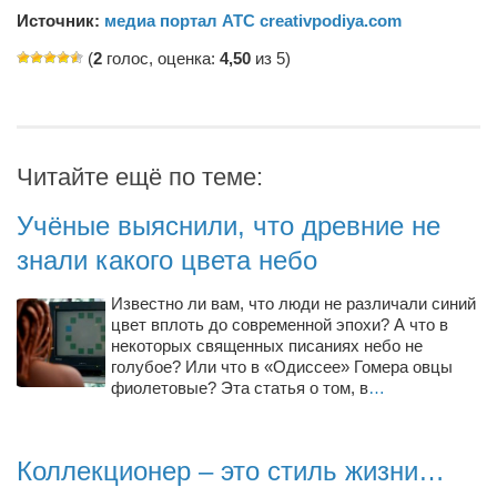
Режиссёры
Источник:
медиа портал АТС creativpodiya.com
Художники
(
2
голос, оценка:
4,50
из 5)
Надія Белокур
Анна Гидора
Леонтий Костур
Читайте ещё по теме:
Римма Миленкова
Учёные выяснили, что древние не
Ирина Проценко
знали какого цвета небо
Александр Садовский
Известно ли вам, что люди не различали синий
Сергей Степанов
цвет вплоть до современной эпохи? А что в
некоторых священных писаниях небо не
Анна Черненко
голубое? Или что в «Одиссее» Гомера овцы
Марина Фенота
фиолетовые? Эта статья о том, в
…
Гостиная
Он и Она
Коллекционер – это стиль жизни…