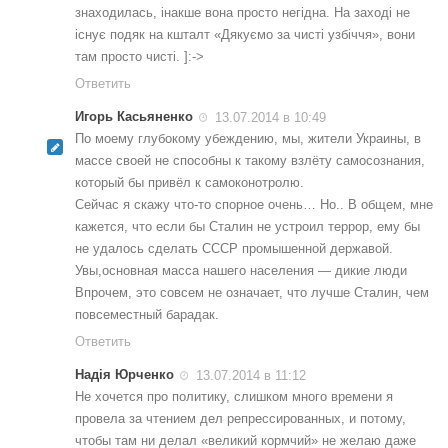
знаходилась, інакше вона просто негідна. На заході не
існує подяк на кшталт «Дякуємо за чисті узбіччя», вони
там просто чисті. ]:->
Ответить
Игорь Касьяненко
13.07.2014 в 10:49
По моему глубокому убеждению, мы, жители Украины, в
массе своей не способны к такому взлёту самосознания,
который бы привёл к самоконотролю.
Сейчас я скажу что-то спорное очень… Но.. В общем, мне
кажется, что если бы Сталин не устроил террор, ему бы
не удалось сделать СССР промышенной державой.
Увы,основная масса нашего населения — дикие люди
Впрочем, это совсем не означает, что лучше Сталин, чем
повсеместный барадак.
Ответить
Надія Юрченко
13.07.2014 в 11:12
Не хочется про политику, слишком много времени я
провела за чтением дел репрессированных, и потому,
чтобы там ни делал «великий кормчий» не желаю даже