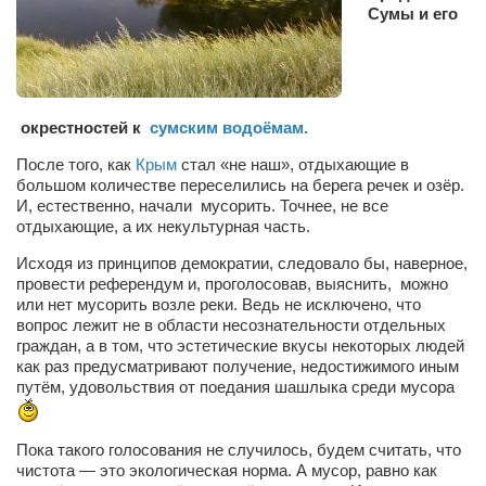
Сам себе доктор
Сумы и его
Активный отдых
Курьезы
Досье
окрестностей к
сумским водоёмам.
Арт-менеджеры
После того, как
Крым
стал «не наш», отдыхающие в
большом количестве переселились на берега речек и озёр.
Лариса Ильченко
И, естественно, начали мусорить. Точнее, не все
отдыхающие, а их некультурная часть.
Орест Коваль
Исходя из принципов демократии, следовало бы, наверное,
Тамара Кубракова
провести референдум и, проголосовав, выяснить, можно
или нет мусорить возле реки. Ведь не исключено, что
Елена Мельник
вопрос лежит не в области несознательности отдельных
Вера Паненко
граждан, а в том, что эстетические вкусы некоторых людей
как раз предусматривают получение, недостижимого иным
Семён Салатенко
путём, удовольствия от поедания шашлыка среди мусора
Сергей Шепилов
Пока такого голосования не случилось, будем считать, что
Актёры
чистота — это экологическая норма. А мусор, равно как
Валентин Бурый