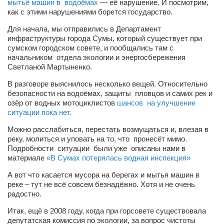
мытьё машин в водоёмах
— её нарушение. И посмотрим,
как с этими нарушениями борется государство.
Артём Мяус
Для начала, мы отправились в Департамент
Александра Сокол
инфраструктуры города Сумы, который существует при
сумском городском совете, и пообщались там с
Барды
начальником отдела экологии и энергосбережения
Владимир Айзенберг
Светланой Мартыненко.
Игорь Добровольский
В разговоре выяснилось несколько вещей. Относительно
безопасности на водоёмах, защиты пловцов и самих рек и
Ольга Козаченко
озёр от водных мотоциклистов
шансов на улучшение
ситуации пока нет.
Оксана Скоробагатская
Можно расслабиться, перестать возмущаться и, влезая в
Александра Скорук
реку, молиться и уповать на то, что пронесёт мимо.
Подробности ситуации были уже описаны нами в
Евгений Полюхович
материале
«В Сумах потерялась водная инспекция»
Ольга Чикина
А вот что касается мусора на берегах и мытья машин в
Бизнес-партнёры
реке – тут не всё совсем безнадёжно. Хотя и не очень
радостно.
Здоровье
Итак, ещё в 2008 году, когда при горсовете существовала
Врач психиатр–нарколог Анплеев А.Б.
депутатская комиссия по экологии, за вопрос чистоты