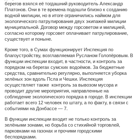
берегов взялся её тогдашний руководитель Александр
Косметологическое отделение КП Сумская
Платонов. Они в те времена подошли близко к созданию
городская клиническая больница №4
водной милиции, но в итоге ограничились наймом для
Оптика — Медтехника
экологического патрулирования двух экипажей милиции
муниципальной. Договор между горсоветом и милицией,
Тенториум -центр независимых дистрибьюторов
согласно которому горсовет оплачивает патрулирование,
существует и поныне.
Кафе, клубы, рестораны
Кроме того, в Сумах функционирует Инспекция по
благоустройству, возглавляемая
Русланом Голопёровым.
В
«Винегрет» — демократичный ресторан
функции инспекции входит, в частности, и контроль за
порядком на берегах сумских водоёмов. За бюджетные
«ЧАЙ — КАВА» магазин — кафе
средства, сравнительно регулярно, выполняется уборка
Магазины
зелёных зон вдоль Псла и Чешки. Инспекция
осуществляет также контроль за вывозом мусора и
«CYCLE GARAGE» — магазин велосипедов
проводит другие мероприятия, направленные на
соблюдение экологического порядка в городе. В инспекции
«Книголюб» — супермаркет
работает всего 12 человек по штату, а по факту, в связи с
событиями на Донбассе — 7.
Багетный двор
В функции инспекции входит не только контроль за
МАГАЗИН СТИХОВ НА ЗАКАЗ
зелёными зонами, но борьба со стихийной торговлей,
«Павел» — магазин мужской одежды
парковками на газонах и прочими городскими
беспорядками.