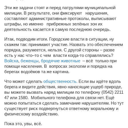
Туризм
Эти же задачи стоят и перед патрулями муниципальной
«Траверс» — экипировочный центр
милиции. В результате, они фиксируют нарушения,
составляют административные протоколы, выписывают
Журналисты
штрафы, но именно прибрежных зелёных зон их
Александр Гвоздик
деятельность касается в самую последнюю очередь.
Александр Кугук
Итак, подводим итоги. Городские власти в ситуации, ну
скажем так: принимают участие. Назвать это обеспечением
Музыканты
порядка, разумеется, нельзя. С другой стороны – разве
есть у нас что–то с чем власти когда-то справлялись?
Евгений Касьяненко
Войска
,
беженцы
,
бродячие животные
– всё только при
помощи населения. В вопросах экологии и порядка на
Сергей Коноз
берегах водоёмов та же картина.
Денис Федченко
Что может сделать
общественность.
Если вы идёте вдоль
Звукорежиссёры
берега и видите действия, явно наносящие ущерб природе,
вы можете вызвать наряд милиции по телефону (0542) 2211
Alfom Studio
47 или 1580. Мобильного телефона для связи нет. Ещё
можно попытаться сделать замечание нарушителям. Но тут
Guitarproduction Studio
существует риск подвергнуться ответному моральному и
Писатели
физическому воздействию.
Поэты
Пока это, увы, всё.