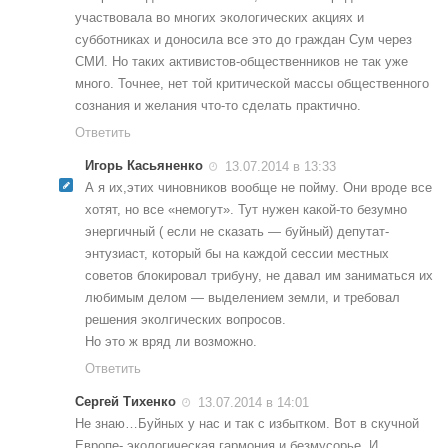
участвовала во многих экологических акциях и
субботниках и доносила все это до граждан Сум через
СМИ. Но таких активистов-общественников не так уже
много. Точнее, нет той критической массы общественного
сознания и желания что-то сделать практично.
Ответить
Игорь Касьяненко
13.07.2014 в 13:33
А я их,этих чиновников вообще не пойму. Они вроде все
хотят, но все «немогут». Тут нужен какой-то безумно
энергичный ( если не сказать — буйный) депутат-
энтузиаст, который бы на каждой сессии местных
советов блокировал трибуну, не давал им заниматься их
любимым делом — выделением земли, и требовал
решения эколгических вопросов.
Но это ж вряд ли возможно.
Ответить
Сергей Тихенко
13.07.2014 в 14:01
Не знаю…Буйных у нас и так с избытком. Вот в скучной
Европе- экологическая гармония и безмусорье. И