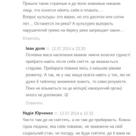
Пришли такие странные и до боли знакомые никакие
лица, что хочется обнять себя и плакать….
Вопрос культуры- это верно, но это десятки или сотни
лет… Останется ли река? А культурно выпороть
нарушителей прямо на берегу реки запрещает закон…
Ответить
Іван доля
12.07.2014 в 23:20
Основна маса населення вважає нижче власної гідності
прибрати навіть після себе сміття. це вважається
стидним. Прибирати повинні якісь з низьким рівнем
розвитку. А так, як у нас вища освіта навіть у тих, які не
дуже й табличку множення знають, то сами розумієте.
Поки не візьметься за це міліція( наказуючий орган)
нічого не допоможе. 😛
Ответить
Надія Юрченко
13.07.2014 в 10:32
Чисто там де не сміттять, а не там де прибирають. Кожна
гідна людина, яка себе поважає, не зважаючи на свій
соціальний стан, чи посаду, не буде смітити, де б вана не