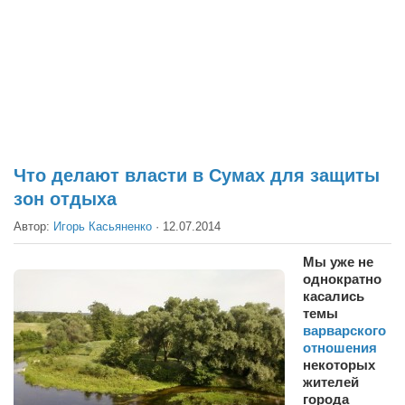
Театр
Архитектура
Кино
Техника
Общество
Факты
Что делают власти в Сумах для защиты
зон отдыха
Выборы
Автор:
Игорь Касьяненко
·
12.07.2014
Деньги
Традиции
Мы уже не
однократно
Опросы
касались
темы
Экология
варварского
отношения
Здоровье
некоторых
жителей
Здоровый образ жизни
города