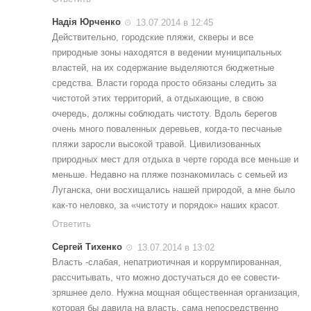
Надія Юрченко
13.07.2014 в 12:45
Действительно, городские пляжи, скверы и все
природные зоны находятся в ведении муниципальных
властей, на их содержание выделяются бюджетные
средства. Власти города просто обязаны следить за
чистотой этих территорий, а отдыхающие, в свою
очередь, должны соблюдать чистоту. Вдоль берегов
очень много поваленных деревьев, когда-то песчаные
пляжи заросли высокой травой. Цивилизованных
природных мест для отдыха в черте города все меньше и
меньше. Недавно на пляже познакомилась с семьей из
Луганска, они восхищались нашей природой, а мне было
как-то неловко, за «чистоту и порядок» наших красот.
Ответить
Сергей Тихенко
13.07.2014 в 13:02
Власть -слабая, непатриотичная и коррумпированная,
рассчитывать, что можно достучаться до ее совести-
зряшнее дело. Нужна мощная общественная организация,
которая бы давила на власть, сама непосредственно