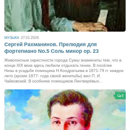
МУЗЫКА
27.01.2026
Сергей Рахманинов. Прелюдия для
фортепиано No.5 Соль минор op. 23
Живописные окрестности города Сумы знамениты тем, что в
конце XIX века здесь любили отдыхать гении. В посёлке
Низы в усадьбе помещика Н.Кондратьева в 1871-79 гг. каждое
лето (кроме 1877- года своей женитьбы) жил П. И.
Чайковский. В особняке помещиков Линтварёвых...
8