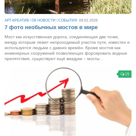
Сам себе доктор
Активный отдых
АРТ-КРЕАТИВ
/
ОК НОВОСТИ
/
СОБЫТИЯ
09.02.2026
Курьезы
7 фото необычных мостов в мире
Досье
Мост как искусственная дорога, соединяющая две точки,
между которым лежит непроходимый участок пути, известен и
Арт-менеджеры
используется людьми с давних времён. Кроме мостов как
инженерных сооружений позволяющих форсировать водные
Лариса Ильченко
препятствия, существуют ещё виадуки – мосты...
Орест Коваль
15
Тамара Кубракова
Елена Мельник
Вера Паненко
Семён Салатенко
Сергей Шепилов
Актёры
Валентин Бурый