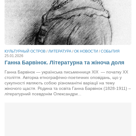
КУЛЬТУРНЫЙ ОСТРОВ
/
ЛИТЕРАТУРА
/
ОК НОВОСТИ
/
СОБЫТИЯ
25.01.2026
Ганна Барвінок. Літературна та жіноча доля
Ганна Барвінок — українська письменниця ХІХ — початку ХХ
століття. Авторка етнографічно-поетичних оповідань, що у
сукупності являють собою різноманітні варіації на тему
жіночого щастя. Родина та освіта Ганна Барвінок (1828-1911) –
літературний псевдонім Олександри...