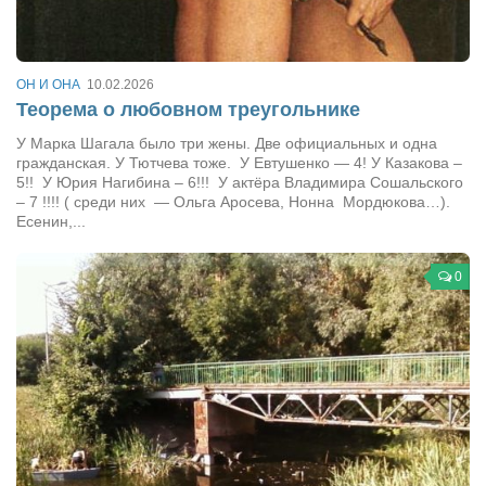
Театр
Архитектура
ОН И ОНА
10.02.2026
Кино
Теорема о любовном треугольнике
Техника
У Марка Шагала было три жены. Две официальных и одна
гражданская. У Тютчева тоже. У Евтушенко — 4! У Казакова –
Общество
5!! У Юрия Нагибина – 6!!! У актёра Владимира Сошальского
– 7 !!!! ( среди них — Ольга Аросева, Нонна Мордюкова…).
Факты
Есенин,...
Выборы
Деньги
0
Традиции
Опросы
Экология
Здоровье
Здоровый образ жизни