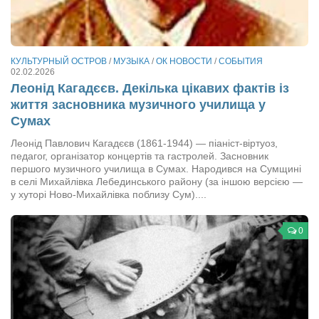
Режиссёры
Художники
Надія Белокур
КУЛЬТУРНЫЙ ОСТРОВ
/
МУЗЫКА
/
ОК НОВОСТИ
/
СОБЫТИЯ
02.02.2026
Анна Гидора
Леонід Кагадєєв. Декілька цікавих фактів із
життя засновника музичного училища у
Леонтий Костур
Сумах
Римма Миленкова
Леонід Павлович Кагадєєв (1861-1944) — піаніст-віртуоз,
Ирина Проценко
педагог, організатор концертів та гастролей. Засновник
першого музичного училища в Сумах. Народився на Сумщині
Александр Садовский
в селі Михайлівка Лебединського району (за іншою версією —
у хуторі Ново-Михайлівка поблизу Сум)....
Сергей Степанов
Анна Черненко
0
Марина Фенота
Гостиная
Он и Она