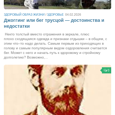
Туризм
«Траверс» — экипировочный центр
ЗДОРОВЫЙ ОБРАЗ ЖИЗНИ
/
ЗДОРОВЬЕ
04.02.2026
Журналисты
Джоггинг или бег трусцой — достоинства и
Александр Гвоздик
недостатки
Александр Кугук
Некто толстый вместо отражения в зеркале, плюс
плохо сходящаяся одежда и признаки отдышки – в общем, с
Музыканты
этим что–то надо делать. Самым первым из приходящих в
голову и самым популярным видом оздоровления считается
Евгений Касьяненко
бег. Может с него и начать путь к здоровому и стройному
долголетию? Возможно,...
Сергей Коноз
Денис Федченко
0
Звукорежиссёры
Alfom Studio
Guitarproduction Studio
Писатели
Поэты