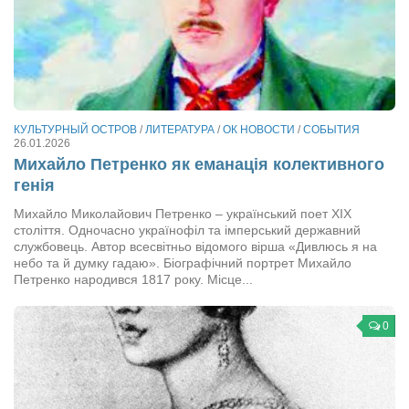
КУЛЬТУРНЫЙ ОСТРОВ
/
ЛИТЕРАТУРА
/
ОК НОВОСТИ
/
СОБЫТИЯ
26.01.2026
Михайло Петренко як еманація колективного
генія
Михайло Миколайович Петренко – український поет ХІХ
століття. Одночасно українофіл та імперський державний
службовець. Автор всесвітньо відомого вірша «Дивлюсь я на
небо та й думку гадаю». Біографічний портрет Михайло
Петренко народився 1817 року. Місце...
0