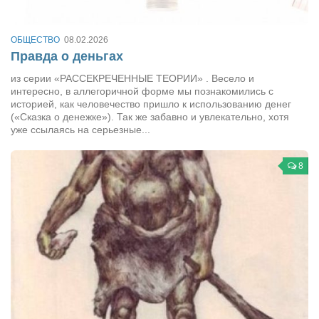
Артём Мяус
ОБЩЕСТВО
08.02.2026
Александра Сокол
Правда о деньгах
Барды
из серии «РАССЕКРЕЧЕННЫЕ ТЕОРИИ» . Весело и
интересно, в аллегоричной форме мы познакомились с
Владимир Айзенберг
историей, как человечество пришло к использованию денег
(«Сказка о денежке»). Так же забавно и увлекательно, хотя
Игорь Добровольский
уже ссылаясь на серьезные...
Ольга Козаченко
Оксана Скоробагатская
8
Александра Скорук
Евгений Полюхович
Ольга Чикина
Бизнес-партнёры
Здоровье
Врач психиатр–нарколог Анплеев А.Б.