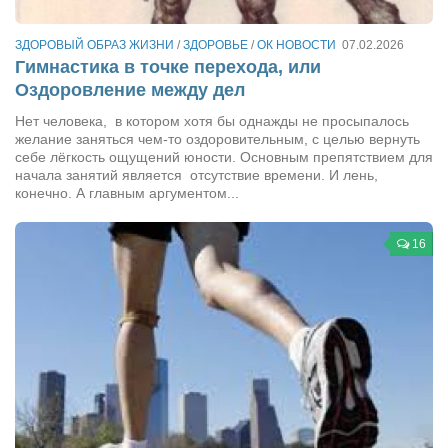
Косметологическое отделение КП Сумская
городская клиническая больница №4
ЗДОРОВЫЙ ОБРАЗ ЖИЗНИ
/
ЗДОРОВЬЕ
/
ОК НОВОСТИ
07.02.2026
Гимнастика в точке перехода, или
Оптика — Медтехника
Оздоровление между дел
Тенториум -центр независимых дистрибьюторов
Нет человека, в котором хотя бы однажды не просыпалось
желание заняться чем-то оздоровительным, с целью вернуть
Кафе, клубы, рестораны
себе лёгкость ощущений юности. Основным препятствием для
начала занятий является отсутствие времени. И лень,
«Винегрет» — демократичный ресторан
конечно. А главным аргументом...
«ЧАЙ — КАВА» магазин — кафе
16
Магазины
«CYCLE GARAGE» — магазин велосипедов
«Книголюб» — супермаркет
Багетный двор
МАГАЗИН СТИХОВ НА ЗАКАЗ
«Павел» — магазин мужской одежды