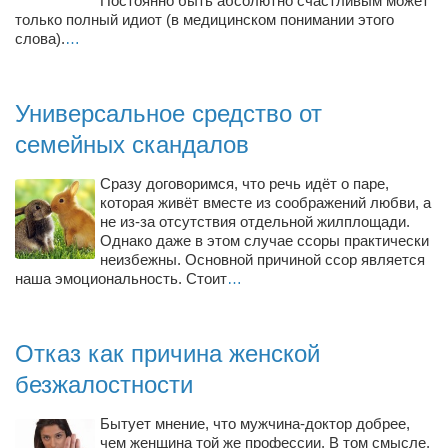
Постоянно быть абсолютно счастливым может
Режиссёры
только полный идиот (в медицинском понимании этого
слова).
…
Художники
Надія Белокур
Универсальное средство от
Анна Гидора
семейных скандалов
Леонтий Костур
Римма Миленкова
Сразу договоримся, что речь идёт о паре,
которая живёт вместе из соображений любви, а
Ирина Проценко
не из-за отсутствия отдельной жилплощади.
Однако даже в этом случае ссоры практически
Александр Садовский
неизбежны. Основной причиной ссор является
наша эмоциональность. Стоит
…
Сергей Степанов
Анна Черненко
Марина Фенота
Отказ как причина женской
безжалостности
Гостиная
Он и Она
Бытует мнение, что мужчина-доктор добрее,
чем женщина той же профессии. В том смысле,