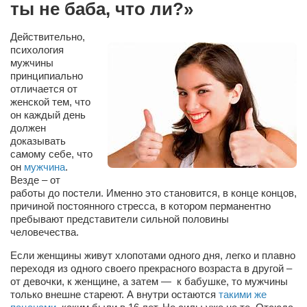
ты не баба, что ли?»
Сам себе доктор
Активный отдых
Действительно,
психология
Курьезы
мужчины
принципиально
Досье
отличается от
женской тем, что
Арт-менеджеры
он каждый день
Лариса Ильченко
должен
доказывать
Орест Коваль
самому себе, что
он
мужчина
.
Тамара Кубракова
Везде – от
работы до постели. Именно это становится, в конце концов,
Елена Мельник
причиной постоянного стресса, в котором перманентно
Вера Паненко
пребывают представители сильной половины
человечества.
Семён Салатенко
Если женщины живут хлопотами одного дня, легко и плавно
Сергей Шепилов
переходя из одного своего прекрасного возраста в другой –
от девочки, к женщине, а затем — к бабушке, то мужчины
Актёры
только внешне стареют. А внутри остаются
такими же
Валентин Бурый