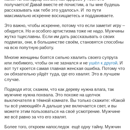
Косметологическое отделение КП Сумская
получается! Давай вместе её почистим, а ты мне будешь
городская клиническая больница №4
рассказывать как тебе это удалось». И по пути
максимально искренне восхищаетесь и поддакиваете.
Оптика — Медтехника
Это важно, чтобы искренне, потому что если заметит игру –
Тенториум -центр независимых дистрибьюторов
обидится. Но и особого артистизма тоже не надо. Мужчины
жутко тщеславны. Если им дать рассказывать о своих
подвигах, они, в большинстве своём, становятся способны
Кафе, клубы, рестораны
на всю попутную работу.
«Винегрет» — демократичный ресторан
Многие женщины боятся сильно хвалить своего супруга
или любимого, чтобы он не зазнался и не
ушёл к другой
. И
«ЧАЙ — КАВА» магазин — кафе
вот тут кроется самая главная женская ошибка. Потому что
Магазины
он обязательно уйдёт туда, где его хвалят. Это в лучшем
случае.
«CYCLE GARAGE» — магазин велосипедов
Подводя итог, скажем, что как дереву нужна влага, так
«Книголюб» — супермаркет
мужчине нужна похвала. Это похоже на щелчок
выключателя в тёмной комнате. Вы только скажите: «Какой
Багетный двор
ты всё умеющий!» А дальше уже включается свет, и вы
можете этим пользоваться на своё усмотрение. Мужчине
МАГАЗИН СТИХОВ НА ЗАКАЗ
же всё равно за что его хвалят.
«Павел» — магазин мужской одежды
Более того, откроем напоследок ещё одну тайну. Мужчин