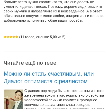
Туризм
больше всего нужно хвалить за то, что они делать не
умеют или делают плохо. Поэтому, дорогие леди, хвалите
«Траверс» — экипировочный центр
своих мужчин и направляйте их в неизведанное. А в ответ
обязательно получите много любви, инициативы и желания
Журналисты
добровольно исполнять любые ваши просьбы.
Александр Гвоздик
Александр Кугук
(
11
голос, оценка:
5,00
из 5)
Музыканты
Евгений Касьяненко
Сергей Коноз
Читайте ещё по теме:
Денис Федченко
Можно ли стать счастливым, или
Звукорежиссёры
Диалог оптимиста с реалистом
Alfom Studio
Guitarproduction Studio
С давних пор люди бывают несчастны и с того
же времени вокруг этого нормального свойства
Писатели
человеческой психики кормится громадное
количество шарлатанов-счастьеведов.
Поэты