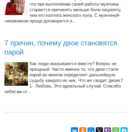
Конкурсы
что при выполнении своей работы мужчина
старается причинить меньше боли пациенту,
Фестиваль. Конкурс «Колибри» 2017
чем его коллега женского пола. С мужчиной-
чиновником проще договорится и
…
Конкурс «Колибри» 2016
Конкурс «Колибри» 2015
7 причин, почему двое становятся
Конкурс «Колибри» 2014
парой
Литературный конкурс «Я люблю Украину»
Конкурс «Колибри — детям!» 2014
Как люди оказываются вместе? Вопрос не
праздный. Часто именно то, что двое стали
Конкурс «Колибри» 2013
парой во многом определяет дальнейшую
судьбу каждого их них. Что же сводит двоих?
Интервью
1. Любовь. Это идеальный случай. Спасибо
небесам от
Афиша
…
Афиша Киев
Афиша Сумы
О нас