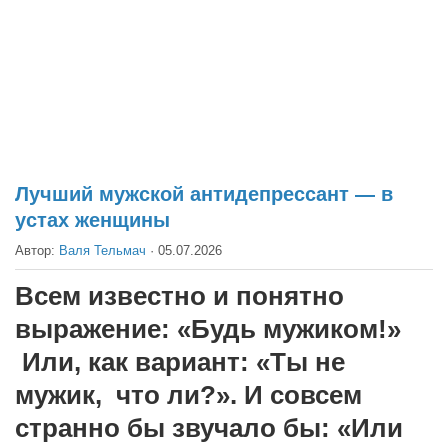
Театр
Архитектура
Кино
Техника
Общество
Факты
Лучший мужской антидепрессант — в
устах женщины
Выборы
Автор:
Валя Тельмач
·
05.07.2026
Деньги
Традиции
Всем известно и понятно
Опросы
выражение: «Будь мужиком!»
Экология
Или, как вариант: «Ты не
мужик, что ли?». И совсем
Здоровье
странно бы звучало бы: «Или
Здоровый образ жизни