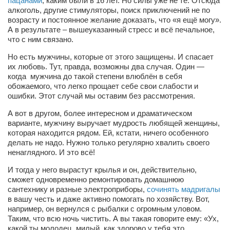
пацанами
, каким были в 16 лет. Но силы уже не те. Отсюда
алкоголь, другие стимуляторы, поиск приключений не по
Артём Мяус
возрасту и постоянное желание доказать, что «я ещё могу».
А в результате – вышеуказанный стресс и всё печальное,
Александра Сокол
что с ним связано.
Барды
Но есть мужчины, которые от этого защищены. И спасает
их любовь. Тут, правда, возможны два случая. Один —
Владимир Айзенберг
когда мужчина до такой степени влюблён в себя
Игорь Добровольский
обожаемого, что легко прощает себе свои слабости и
ошибки. Этот случай мы оставим без рассмотрения.
Ольга Козаченко
А вот в другом, более интересном и драматическом
Оксана Скоробагатская
варианте, мужчину выручает мудрость любящей женщины,
которая находится рядом. Ей, кстати, ничего особенного
Александра Скорук
делать не надо. Нужно только регулярно хвалить своего
ненаглядного. И это всё!
Евгений Полюхович
Ольга Чикина
И тогда у него вырастут крылья и он, действительно,
сможет одновременно ремонтировать домашнюю
Бизнес-партнёры
сантехнику и разные электроприборы,
сочинять мадригалы
в вашу честь и даже активно помогать по хозяйству. Вот,
Здоровье
например, он вернулся с рыбалки с огромным уловом.
Таким, что всю ночь чистить. А вы такая говорите ему: «Ух,
Врач психиатр–нарколог Анплеев А.Б.
какой ты молодец, милый, как здорово у тебя это