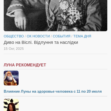
ОБЩЕСТВО
/
ОК НОВОСТИ
/
СОБЫТИЯ
/
ТЕМА ДНЯ
Диво на Віслі. Відлуння та наслідки
15 Окт, 2025
ЛУНА РЕКОМЕНДУЕТ
Влияние Луны на здоровье человека с 11 по 20 июля