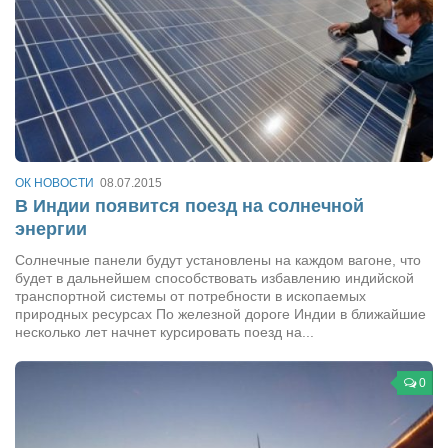
Конкурсы
Фестиваль. Конкурс «Колибри» 2017
Конкурс «Колибри» 2016
Конкурс «Колибри» 2015
Конкурс «Колибри» 2014
Литературный конкурс «Я люблю Украину»
ОК НОВОСТИ
08.07.2015
В Индии появится поезд на солнечной
Конкурс «Колибри — детям!» 2014
энергии
Конкурс «Колибри» 2013
Солнечные панели будут установлены на каждом вагоне, что
Интервью
будет в дальнейшем способствовать избавлению индийской
транспортной системы от потребности в ископаемых
Афиша
природных ресурсах По железной дороге Индии в ближайшие
несколько лет начнет курсировать поезд на...
Афиша Киев
Афиша Сумы
0
О нас