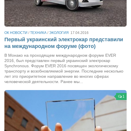
Косметологическое отделение КП Сумская
городская клиническая больница №4
Оптика — Медтехника
Тенториум -центр независимых дистрибьюторов
ОК НОВОСТИ
/
ТЕХНИКА
/
ЭКОЛОГИЯ
17.04.2016
Первый украинский электрокар представили
Кафе, клубы, рестораны
на международном форуме (фото)
«Винегрет» — демократичный ресторан
В Монако на проходящем международном форуме EVER
2016, был представлен первый украинский электрокар
«ЧАЙ — КАВА» магазин — кафе
Synchronous. Форум EVER 2016 посвящен экологическому
транспорту и возобновляемой энергии. Последние несколько
Магазины
лет это приоритетное направление во многих сферах
человеческой деятельности. Ранее мы...
«CYCLE GARAGE» — магазин велосипедов
«Книголюб» — супермаркет
1
Багетный двор
МАГАЗИН СТИХОВ НА ЗАКАЗ
«Павел» — магазин мужской одежды