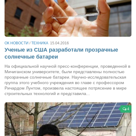
Туризм
«Траверс» — экипировочный центр
Журналисты
Александр Гвоздик
Александр Кугук
ОК НОВОСТИ
/
ТЕХНИКА
15.04.2016
Ученые из США разработали прозрачные
Музыканты
солнечные батареи
Евгений Касьяненко
На официальной научной пресс-конференции, проведенной в
Сергей Коноз
Мичиганском университете, были представлены полностью
прозрачные солнечные батареи. Научно-исследовательская
Денис Федченко
группа этого учебного учреждения во главе с профессором
Ричардом Лунтом, произвела настоящее потрясение в мире
Звукорежиссёры
строительных технологий и представила...
Alfom Studio
4
Guitarproduction Studio
Писатели
Поэты