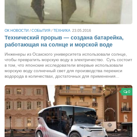
Артём Мяус
Александра Сокол
Барды
ОК НОВОСТИ
/
СОБЫТИЯ
/
ТЕХНИКА
23.05.2016
Технический прорыв — создана батарейка,
Владимир Айзенберг
работающая на солнце и морской воде
Игорь Добровольский
Инженеры из Осакского университета использовали солнце,
чтобы превратить морскую воду в электричество. Суть состоит
Ольга Козаченко
в том, что японские исследователи впервые использовали
Оксана Скоробагатская
морскую воду солнечный свет для производства перекиси
водорода в количествах, достаточных для применения...
Александра Скорук
Евгений Полюхович
0
Ольга Чикина
Бизнес-партнёры
Здоровье
Врач психиатр–нарколог Анплеев А.Б.