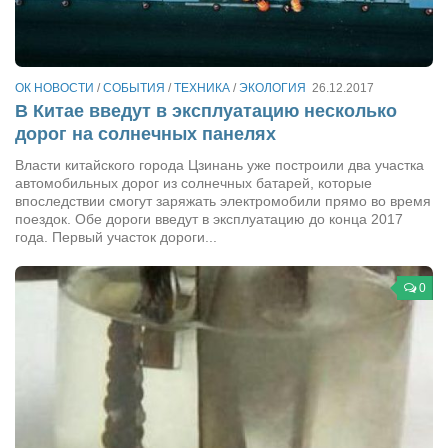
Сам себе доктор
Активный отдых
Курьезы
ОК НОВОСТИ
/
СОБЫТИЯ
/
ТЕХНИКА
/
ЭКОЛОГИЯ
26.12.2017
В Китае введут в эксплуатацию несколько
Досье
дорог на солнечных панелях
Арт-менеджеры
Власти китайского города Цзинань уже построили два участка
автомобильных дорог из солнечных батарей, которые
Лариса Ильченко
впоследствии смогут заряжать электромобили прямо во время
Орест Коваль
поездок. Обе дороги введут в эксплуатацию до конца 2017
года. Первый участок дороги...
Тамара Кубракова
Елена Мельник
0
Вера Паненко
Семён Салатенко
Сергей Шепилов
Актёры
Валентин Бурый