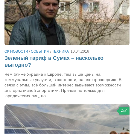
Режиссёры
Художники
Надія Белокур
Анна Гидора
Леонтий Костур
ОК НОВОСТИ
/
СОБЫТИЯ
/
ТЕХНИКА
10.04.2016
Римма Миленкова
Зеленый тариф в Сумах – насколько
Ирина Проценко
выгодно?
Александр Садовский
Чем ближе Украина к Европе, тем выше цены на
коммунальные услуги и, в частности, на электроэнергию. В
Сергей Степанов
связи с этим, всё больший интерес вызывают возможности
альтернативной энергетики. Причем не только для
Анна Черненко
юридических лиц, но...
Марина Фенота
0
Гостиная
Он и Она