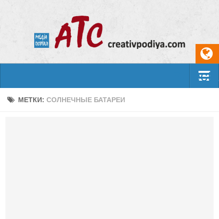
Select
События
МЕТКИ:
СОЛНЕЧНЫЕ БАТАРЕИ
Арт-креатив
Музыка
Живопись
Литература
Поэзия
Проза
Фотоискусство