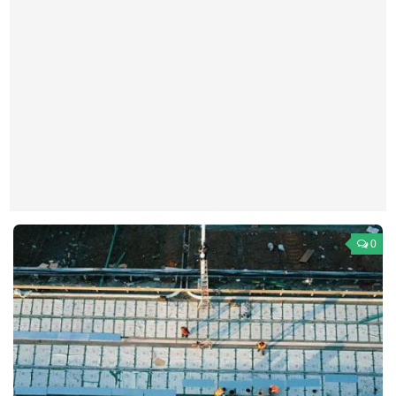
Театр
Архитектура
Кино
Техника
Общество
Факты
Выборы
Деньги
0
Традиции
Опросы
Экология
Здоровье
Здоровый образ жизни