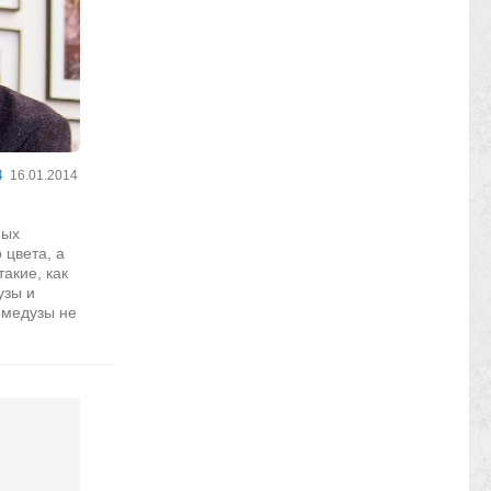
4
16.01.2014
ных
 цвета, а
акие, как
узы и
 медузы не