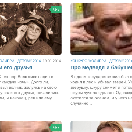
3
ОЛИБРИ - ДЕТЯМ!" 2014
19.01.2014
КОНКУРС "КОЛИБРИ - ДЕТЯМ!" 201
и его друзья
Про медведя и бабуше
 тех пор Волк живет один в
В одном государстве жил-был о
т каждую ночь». Долго ли,
ходил в лес и убивал зверей. У
 выл волчик, жалуясь на свою
зверушку, шкуру снимет и потом
ушали его друзья, печалились
шкуры чучело сделает. Однажд
им, и наконец, решили ему...
охотился за оленем, и у него н
случайно...
7