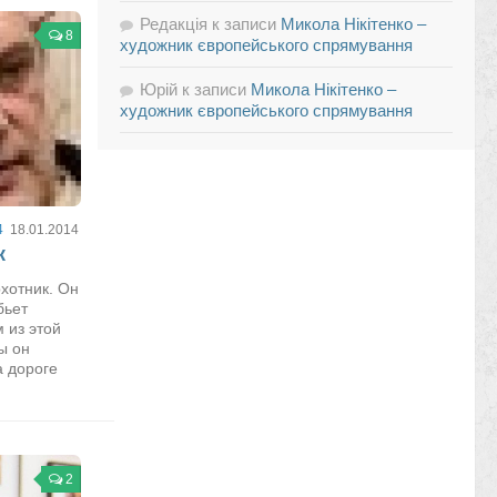
Редакція
к записи
Микола Нікітенко –
8
художник європейського спрямування
Юрій
к записи
Микола Нікітенко –
художник європейського спрямування
4
18.01.2014
к
хотник. Он
бьет
 из этой
ы он
а дороге
2