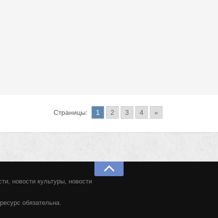
Страницы:
1
2
3
4
»
ти, новости культуры, новости
ресурс обязательна.