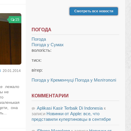
Смотреть все новости
15
ПОГОДА
Погода
Погода у
Сумах
вологість:
тиск:
вітер:
4
20.01.2014
Погода у Кременчуці
Погода у Мелітополі
ще лежало
цы не
КОММЕНТАРИИ
го
маленькая
 дети, она
Aplikasi Kasir Terbaik Di Indonesia
к
ь...
записи
Новинки от Apple: все, что
представили купертиновцы в сентябре
iPhone Magelang
к записи
Новинки от