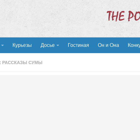
Курьезы
Досье
Гостиная
Он и Она
Конк
:
РАССКАЗЫ СУМЫ