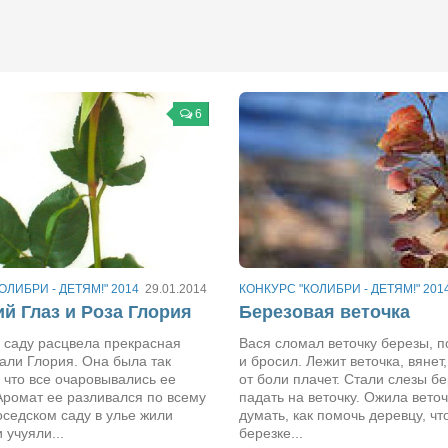
6
ОЛИБРИ - ДЕТЯМ!" 2014
29.01.2014
КОНКУРС "КОЛИБРИ - ДЕТЯМ!" 201
й Глаз и Роза Глория
Березовая веточка
 саду расцвела прекрасная
Вася сломал веточку березы, 
вали Глория. Она была так
и бросил. Лежит веточка, вянет
 что все очаровывались ее
от боли плачет. Стали слезы б
Аромат ее разливался по всему
падать на веточку. Ожила веточ
соседском саду в улье жили
думать, как помочь деревцу, чт
 учуяли...
березке...