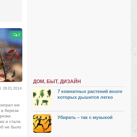
2
ДОМ, БЫТ, ДИЗАЙН
4
28.01.2014
7 комнатных растений возле
которых дышится легко
поиграл ею
, а береза
ерезки
Убирать – так с музыкой
ка и стала
об не было