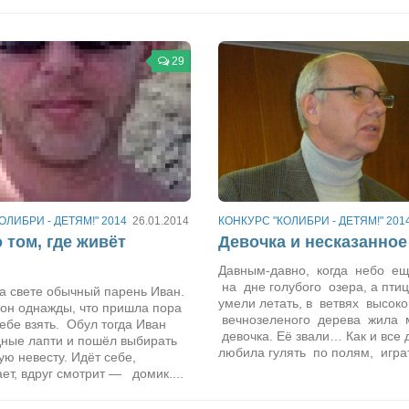
29
ОЛИБРИ - ДЕТЯМ!" 2014
26.01.2014
КОНКУРС "КОЛИБРИ - ДЕТЯМ!" 201
о том, где живёт
Девочка и несказанное
Давным-давно, когда небо е
на дне голубого озера, а пти
а свете обычный парень Иван.
умели летать, в ветвях высоко
н однажды, что пришла пора
вечнозеленого дерева жила 
ебе взять. Обул тогда Иван
девочка. Её звали… Как и все
дные лапти и пошёл выбирать
любила гулять по полям, играт
ю невесту. Идёт себе,
ет, вдруг смотрит — домик....