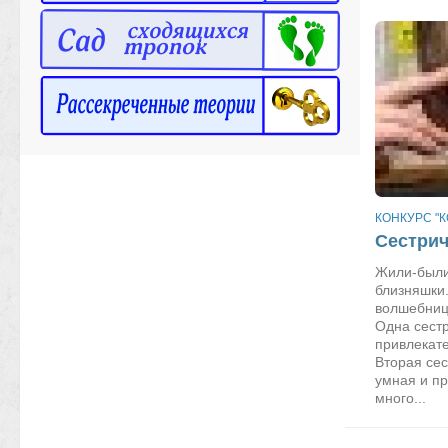
КОНКУРС "К
Сестрич
Жили-были
близняшки
волшебница
Одна сест
привлекат
Вторая сес
умная и п
много...