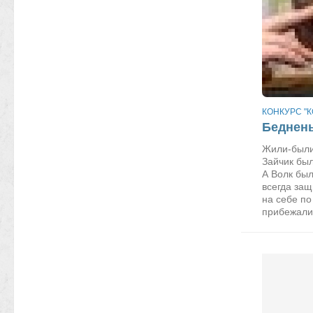
КОНКУРС "К
Беднень
Жили-были 
Зайчик был
А Волк был
всегда защ
на себе по
прибежали.