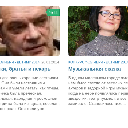
11
ОЛИБРИ - ДЕТЯМ!" 2014
20.01.2014
КОНКУРС "КОЛИБРИ - ДЕТЯМ!" 201
ки, братья и пекарь
Музыкальная сказка
 две очень хорошие сестрички-
В одном маленьком городе жил
. Они были настоящими
нём было светло от веселых п
ми и умели летать, как птицы.
актеров и задорной игры музыка
ричка была прелесная,
когда на небе появлялись пер
ельная, нарядная и роскошная.
звездочки, театр тускнел, и все
тричка была изящная, веселая,
замирало. Становилось тихо...
роворная. Они жили уже