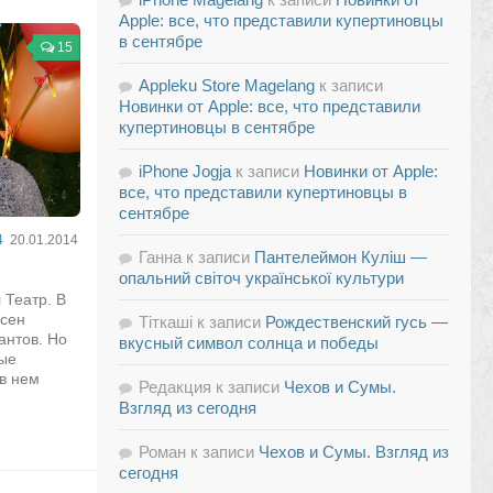
Apple: все, что представили купертиновцы
в сентябре
15
Appleku Store Magelang
к записи
Новинки от Apple: все, что представили
купертиновцы в сентябре
iPhone Jogja
к записи
Новинки от Apple:
все, что представили купертиновцы в
сентябре
4
20.01.2014
Ганна
к записи
Пантелеймон Куліш —
опальний світоч української культури
 Театр. В
есен
Тіткаші
к записи
Рождественский гусь —
н­тов. Но
вкусный символ солнца и победы
вые
 в нем
Редакция
к записи
Чехов и Сумы.
Взгляд из сегодня
Роман
к записи
Чехов и Сумы. Взгляд из
сегодня