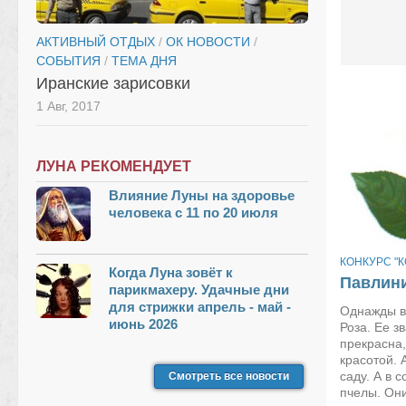
АКТИВНЫЙ ОТДЫХ
/
ОК НОВОСТИ
/
СОБЫТИЯ
/
ТЕМА ДНЯ
Иранские зарисовки
1 Авг, 2017
ЛУНА РЕКОМЕНДУЕТ
Влияние Луны на здоровье
человека с 11 по 20 июля
КОНКУРС "К
Когда Луна зовёт к
Павлини
парикмахеру. Удачные дни
для стрижки апрель - май -
Однажды в
июнь 2026
Роза. Ее з
прекрасна,
красотой. 
саду. А в 
Смотреть все новости
пчелы. Они