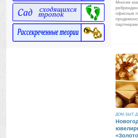
Многие ком
ребрендин
офисные п
продемонс
партнерам 
ДОМ, БЫТ, 
Новогод
ювелирн
«Золото