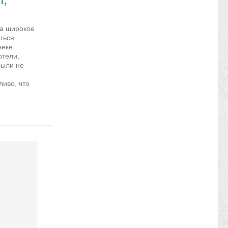
т,
а широкое
ться
веке.
отели,
были не
ливо, что