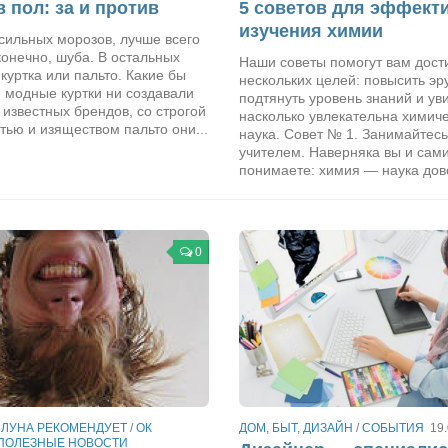
в пол: за и против
5 советов для эффект
изучения химии
сильных морозов, лучше всего
конечно, шуба. В остальных
Наши советы помогут вам дост
куртка или пальто. Какие бы
нескольких целей: повысить эр
 модные куртки ни создавали
подтянуть уровень знаний и ув
известных брендов, со строгой
насколько увлекательна химич
тью и изяществом пальто они...
наука. Совет № 1. Занимайтесь
учителем. Наверняка вы и сам
понимаете: химия — наука дово
0
/
ЛУНА РЕКОМЕНДУЕТ
/
ОК
ДОМ, БЫТ, ДИЗАЙН
/
СОБЫТИЯ
19
ПОЛЕЗНЫЕ НОВОСТИ