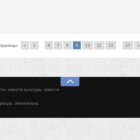
траницы:
«
1
...
6
7
8
9
10
11
12
...
17
»
ти, новости культуры, новости
ресурс обязательна.