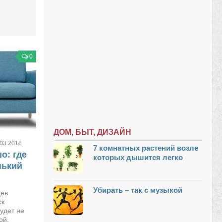
0
ДОМ, БЫТ, ДИЗАЙН
.03.2018
7 комнатных растений возле
о: где
которых дышится легко
нький
Убирать – так с музыкой
цев
ск
удет не
ой,