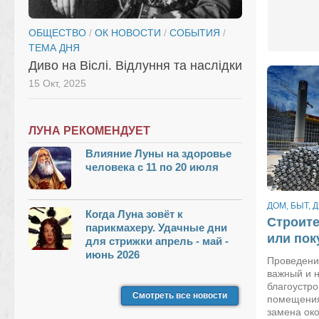
ОБЩЕСТВО
/
ОК НОВОСТИ
/
СОБЫТИЯ
/
ТЕМА ДНЯ
Диво на Віслі. Відлуння та наслідки
15 Окт, 2025
ЛУНА РЕКОМЕНДУЕТ
Влияние Луны на здоровье
человека с 11 по 20 июля
ДОМ, БЫТ, 
Когда Луна зовёт к
Строите
парикмахеру. Удачные дни
или пок
для стрижки апрель - май -
июнь 2026
Проведени
важный и 
благоустро
Смотреть все новости
помещения
замена око