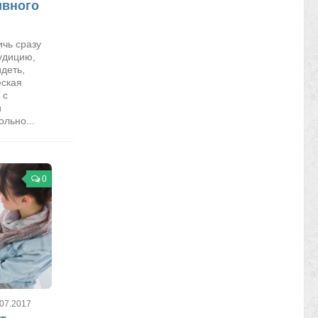
ивного
ичь сразу
удицию,
идеть,
еская
 с
и
льно...
0
.07.2017