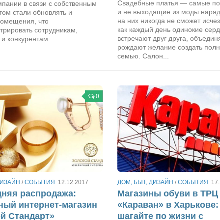
Свадебные платья — самые п
пании в связи с собственным
и не выходящие из моды наря
гом стали обновлять и
на них никогда не сможет исчез
омещения, что
как каждый день одинокие сер
трировать сотрудникам,
встречают друг друга, объедин
и конкурентам...
рождают желание создать пол
семью. Салон...
0
ДИЗАЙН
/
СОБЫТИЯ
12.12.2017
ДОМ, БЫТ, ДИЗАЙН
/
СОБЫТИЯ
17
няя распродажа:
Магазины обуви в ТРЦ
ый интернет-магазин
«Караван» в Харькове:
й Стандарт»
шагайте по жизни с