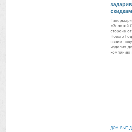
задарив
скидкам
Гипермарк
«Золотой С
стороне от
Нового Го
своим пок
изделия д
компанию в
ДОМ, БЫТ, 