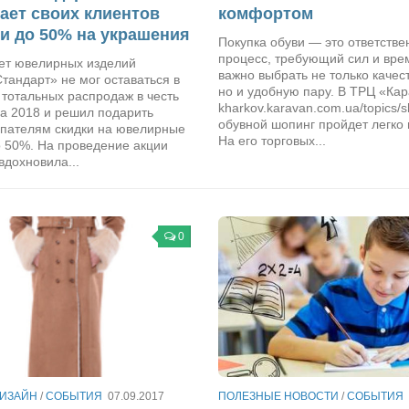
ает своих клиентов
комфортом
и до 50% на украшения
Покупка обуви — это ответств
процесс, требующий сил и вре
ет ювелирных изделий
важно выбрать не только качес
тандарт» не мог оставаться в
но и удобную пару. В ТРЦ «Ка
 тотальных распродаж в честь
kharkov.karavan.com.ua/topics/s
да 2018 и решил подарить
обувной шопинг пройдет легко 
упателям скидки на ювелирные
На его торговых...
о 50%. На проведение акции
дохновила...
0
ДИЗАЙН
/
СОБЫТИЯ
07.09.2017
ПОЛЕЗНЫЕ НОВОСТИ
/
СОБЫТИЯ