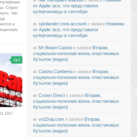
опулярные
от Apple: все, что представили
ды. Спрос
купертиновцы в сентябре
нуть, так
дца
spinlander crea account
к записи
Новинки
яются и
ноценную
от Apple: все, что представили
купертиновцы в сентябре
Mr Beast Casino
к записи
Вторая,
социально-полезная жизнь пластиковых
бутылок (видео)
0
Casino Canberra
к записи
Вторая,
социально-полезная жизнь пластиковых
бутылок (видео)
Crown Direct
к записи
Вторая,
социально-полезная жизнь пластиковых
бутылок (видео)
.11.2017
vn22vip.com
к записи
Вторая,
социально-полезная жизнь пластиковых
бутылок (видео)