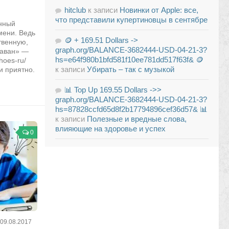
hitclub
к записи
Новинки от Apple: все,
что представили купертиновцы в сентябре
енный
мени. Ведь
🪙 + 169.51 Dollars ->
твенную,
graph.org/BALANCE-3682444-USD-04-21-3?
раван» —
hs=e64f980b1bfd581f10ee781dd517f63f& 🪙
hoes-ru/
к записи
Убирать – так с музыкой
и приятно.
📊 Top Up 169.55 Dollars ->>
graph.org/BALANCE-3682444-USD-04-21-3?
hs=87828ccfd65d8f2b17794896cef36d57& 📊
к записи
Полезные и вредные слова,
влияющие на здоровье и успех
0
09.08.2017