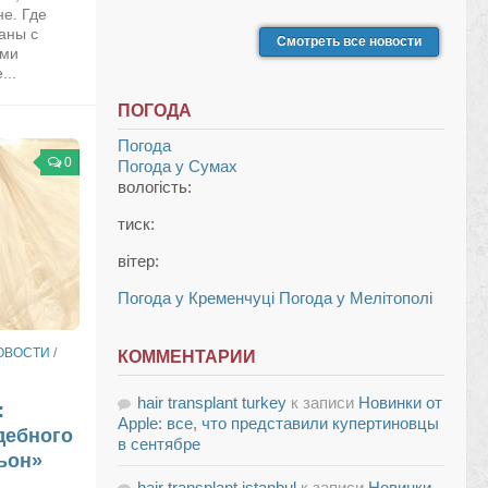
не. Где
аны с
Смотреть все новости
ыми
...
ПОГОДА
Погода
0
Погода у
Сумах
вологість:
тиск:
вітер:
Погода у Кременчуці
Погода у Мелітополі
ОВОСТИ
/
КОММЕНТАРИИ
hair transplant turkey
к записи
Новинки от
:
Apple: все, что представили купертиновцы
дебного
в сентябре
ьон»
hair transplant istanbul
к записи
Новинки