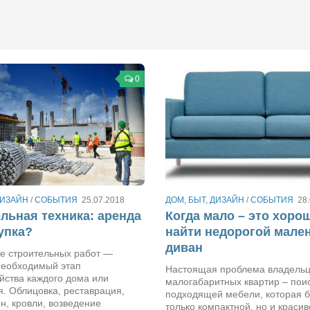
0
ДИЗАЙН
/
СОБЫТИЯ
25.07.2018
ДОМ, БЫТ, ДИЗАЙН
/
СОБЫТИЯ
28
льная техника: аренда
Когда мало – это хорош
упка?
найти недорогой мале
диван
е строительных работ —
необходимый этап
Настоящая проблема владель
йства каждого дома или
малогабаритных квартир – пои
. Облицовка, реставрация,
подходящей мебели, которая б
н, кровли, возведение
только компактной, но и красив