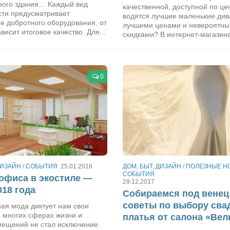
ного здания… Каждый вид
качественной, доступной по це
сти предусматривает
водятся лучшие маленькие див
е добротного оборудования, от
лучшими ценами и невероятн
ависит итоговое качество. Для...
скидками? В интернет-магазине
0
ДИЗАЙН
/
СОБЫТИЯ
25.01.2018
ДОМ, БЫТ, ДИЗАЙН
/
ПОЛЕЗНЫЕ Н
СОБЫТИЯ
офиса в экостиле —
29.12.2017
018 года
Собираемся под венец
советы по выбору сва
ая мода диктует нам свои
 многих сферах жизни и
платья от салона «Вел
мещений не стал исключение.