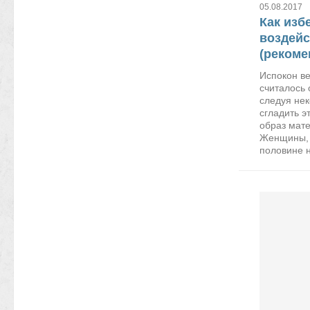
05.08.2017
Как изб
воздейс
(рекоме
Испокон ве
считалось
следуя не
сгладить э
образ мате
Женщины, 
половине н