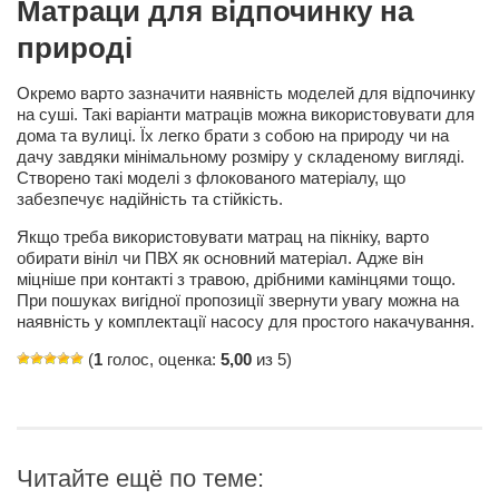
Матраци для відпочинку на
Косметологическое отделение КП Сумская
городская клиническая больница №4
природі
Оптика — Медтехника
Окремо варто зазначити наявність моделей для відпочинку
Тенториум -центр независимых дистрибьюторов
на суші. Такі варіанти матраців можна використовувати для
дома та вулиці. Їх легко брати з собою на природу чи на
дачу завдяки мінімальному розміру у складеному вигляді.
Кафе, клубы, рестораны
Створено такі моделі з флокованого матеріалу, що
забезпечує надійність та стійкість.
«Винегрет» — демократичный ресторан
Якщо треба використовувати матрац на пікніку, варто
«ЧАЙ — КАВА» магазин — кафе
обирати вініл чи ПВХ як основний матеріал. Адже він
міцніше при контакті з травою, дрібними камінцями тощо.
Магазины
При пошуках вигідної пропозиції звернути увагу можна на
«CYCLE GARAGE» — магазин велосипедов
наявність у комплектації насосу для простого накачування.
«Книголюб» — супермаркет
(
1
голос, оценка:
5,00
из 5)
Багетный двор
МАГАЗИН СТИХОВ НА ЗАКАЗ
«Павел» — магазин мужской одежды
Читайте ещё по теме: