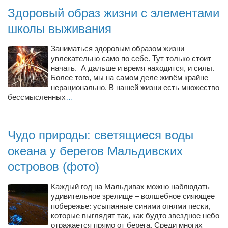
Туризм
Здоровый образ жизни с элементами
«Траверс» — экипировочный центр
школы выживания
Журналисты
Заниматься здоровым образом жизни
Александр Гвоздик
увлекательно само по себе. Тут только стоит
начать. А дальше и время находится, и силы.
Александр Кугук
Более того, мы на самом деле живём крайне
Музыканты
нерационально. В нашей жизни есть множество
бессмысленных
…
Евгений Касьяненко
Сергей Коноз
Чудо природы: светящиеся воды
Денис Федченко
океана у берегов Мальдивских
Звукорежиссёры
островов (фото)
Alfom Studio
Guitarproduction Studio
Каждый год на Мальдивах можно наблюдать
удивительное зрелище – волшебное сияющее
Писатели
побережье: усыпанные синими огнями пески,
которые выглядят так, как будто звездное небо
Поэты
отражается прямо от берега. Среди многих