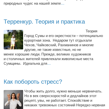
природных чудес на нашей земле
…
Режиссёры
Художники
Надія Белокур
Терренкур. Теория и практика
Анна Гидора
Теория
Город Сумы и его окрестности – потенциально
Леонтий Костур
курортная зона. Недаром тут отдыхали
Римма Миленкова
Чехов, Чайковский, Рахманинов и многие
другие, не такие известные, но не
Ирина Проценко
менее хорошие люди. Прежде, великих художников
и столичных жителей привлекали живописные места
Александр Садовский
Сумщины. Идеальна для
…
Сергей Степанов
Анна Черненко
Как побороть стресс?
Марина Фенота
Чтобы жить долго, нужно меньше нервничать.
Гостиная
Но в век сверхскоростей и дедлайнов этот
рецепт, увы, не работает. Спокойствие и
Он и Она
никаких тревожных состояний Нередко нервная