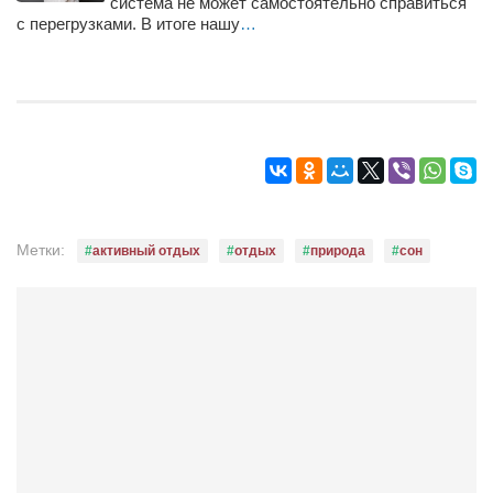
система не может самостоятельно справиться
Конкурсы
с перегрузками. В итоге нашу
…
Фестиваль. Конкурс «Колибри» 2017
Конкурс «Колибри» 2016
Конкурс «Колибри» 2015
Конкурс «Колибри» 2014
Литературный конкурс «Я люблю Украину»
Конкурс «Колибри — детям!» 2014
Метки:
активный отдых
отдых
природа
сон
Конкурс «Колибри» 2013
Интервью
Афиша
Афиша Киев
Афиша Сумы
О нас