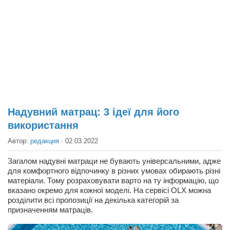
Театр
Архитектура
Кино
Техника
Общество
Факты
Надувний матрац: 3 ідеї для його
Выборы
використання
Деньги
Автор:
редакция
·
02.03.2022
Традиции
Загалом надувні матраци не бувають універсальними, адже
Опросы
для комфортного відпочинку в різних умовах обирають різні
матеріали. Тому розраховувати варто на ту інформацію, що
Экология
вказано окремо для кожної моделі. На сервісі OLX можна
розділити всі пропозиції на декілька категорій за
Здоровье
призначенням матраців.
Здоровый образ жизни