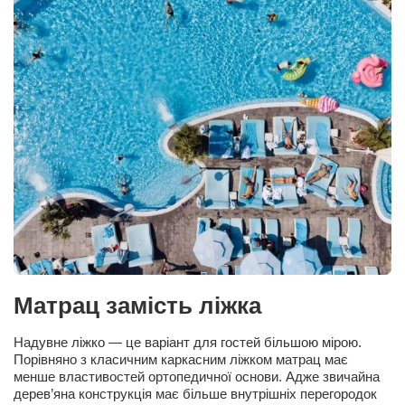
Сам себе доктор
Активный отдых
Курьезы
Досье
Арт-менеджеры
Лариса Ильченко
Орест Коваль
Тамара Кубракова
Елена Мельник
Вера Паненко
Матрац замість ліжка
Семён Салатенко
Надувне ліжко — це варіант для гостей більшою мірою.
Сергей Шепилов
Порівняно з класичним каркасним ліжком матрац має
Актёры
менше властивостей ортопедичної основи. Адже звичайна
дерев’яна конструкція має більше внутрішніх перегородок
Валентин Бурый