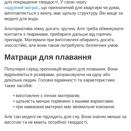
для покращення твердості. У свою чергу
надувний матрас
, що призначений для квартири чи дома,
Артём Мяус
виготовляється з вінілу, має щільну структуру. Він вище за
моделі для води.
Александра Сокол
Альтернатива ліжку досить зручна. Але треба обмежувати
Барды
контакти з тваринами, прибирати дальше від горячих
Владимир Айзенберг
приладів. Матеріали при виготовлені обирають досить
зносостійкі, але вони також потребують безпечних умов.
Игорь Добровольский
Матраци для плавання
Ольга Козаченко
Оксана Скоробагатская
Популярні серед пропозицій моделі для плавання. Вони
відрізняються розмірами, розраховуючи на одну або
Александра Скорук
декілька людин. Головні відмінності та характеристики
таких засобів:
Евгений Полюхович
• виготовлені з легких матеріалів;
Ольга Чикина
• щільність менше порівняно з іншими варіантами;
Бизнес-партнёры
• при намоканні матеріал має мінімальне ковзання.
Здоровье
Але такі моделі не підходять для сну. Вони значно менше за
висотою та не мають потрібної твердості.
Врач психиатр–нарколог Анплеев А.Б.