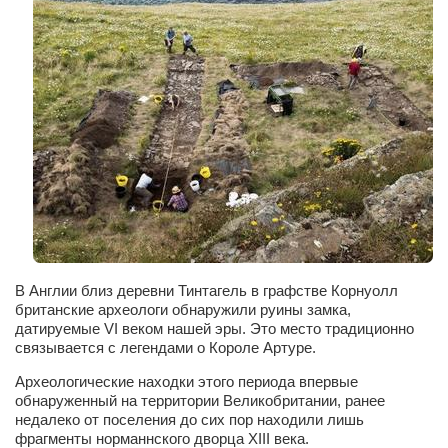
Сам себе доктор
Активный отдых
Курьезы
Досье
Арт-менеджеры
Лариса Ильченко
Орест Коваль
Тамара Кубракова
Елена Мельник
В Англии близ деревни Тинтагель в графстве Корнуолл
британские археологи обнаружили руины замка,
Вера Паненко
датируемые VI веком нашей эры. Это место традиционно
связывается с легендами о Короле Артуре.
Семён Салатенко
Археологические находки этого периода впервые
Сергей Шепилов
обнаруженный на территории Великобритании, ранее
Актёры
недалеко от поселения до сих пор находили лишь
фрагменты норманнского дворца XIII века.
Валентин Бурый