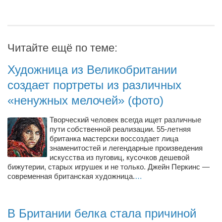
Туризм
«Траверс» — экипировочный центр
Журналисты
Читайте ещё по теме:
Александр Гвоздик
Александр Кугук
Художница из Великобритании
создает портреты из различных
Музыканты
«ненужных мелочей» (фото)
Евгений Касьяненко
Сергей Коноз
Творческий человек всегда ищет различные
пути собственной реализации. 55-летняя
Денис Федченко
британка мастерски воссоздает лица
Звукорежиссёры
знаменитостей и легендарные произведения
искусства из пуговиц, кусочков дешевой
Alfom Studio
бижутерии, старых игрушек и не только. Джейн Перкинс —
современная британская художница.
…
Guitarproduction Studio
Писатели
В Британии белка стала причиной
Поэты