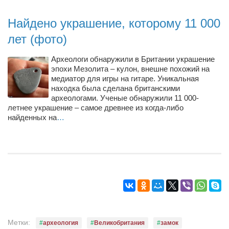
Конкурсы
Найдено украшение, которому 11 000
Фестиваль. Конкурс «Колибри» 2017
лет (фото)
Конкурс «Колибри» 2016
Конкурс «Колибри» 2015
Археологи обнаружили в Британии украшение
эпохи Мезолита – кулон, внешне похожий на
Конкурс «Колибри» 2014
медиатор для игры на гитаре. Уникальная
находка была сделана британскими
Литературный конкурс «Я люблю Украину»
археологами. Ученые обнаружили 11 000-
Конкурс «Колибри — детям!» 2014
летнее украшение – самое древнее из когда-либо
найденных на
…
Конкурс «Колибри» 2013
Интервью
Афиша
Афиша Киев
Афиша Сумы
О нас
Метки:
археология
Великобритания
замок