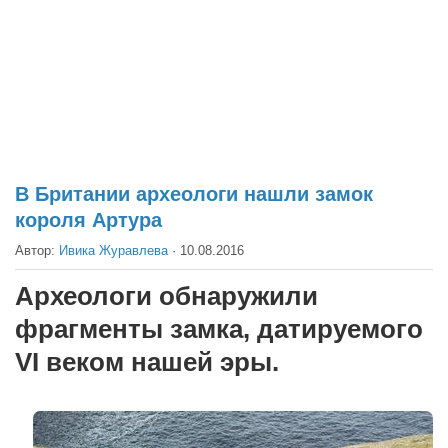
Театр
Архитектура
Кино
Техника
Общество
Факты
В Британии археологи нашли замок
короля Артура
Выборы
Автор:
Ивика Журавлева
·
10.08.2016
Деньги
Традиции
Археологи обнаружили
Опросы
фрагменты замка, датируемого
Экология
VI веком нашей эры.
Здоровье
Здоровый образ жизни