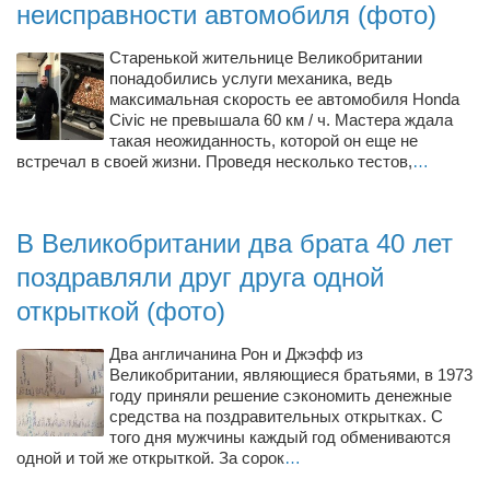
неисправности автомобиля (фото)
Режиссёры
Художники
Старенькой жительнице Великобритании
понадобились услуги механика, ведь
Надія Белокур
максимальная скорость ее автомобиля Honda
Civic не превышала 60 км / ч. Мастера ждала
Анна Гидора
такая неожиданность, которой он еще не
встречал в своей жизни. Проведя несколько тестов,
Леонтий Костур
…
Римма Миленкова
Ирина Проценко
В Великобритании два брата 40 лет
Александр Садовский
поздравляли друг друга одной
открыткой (фото)
Сергей Степанов
Анна Черненко
Два англичанина Рон и Джэфф из
Великобритании, являющиеся братьями, в 1973
Марина Фенота
году приняли решение сэкономить денежные
Гостиная
средства на поздравительных открытках. С
того дня мужчины каждый год обмениваются
Он и Она
одной и той же открыткой. За сорок
…