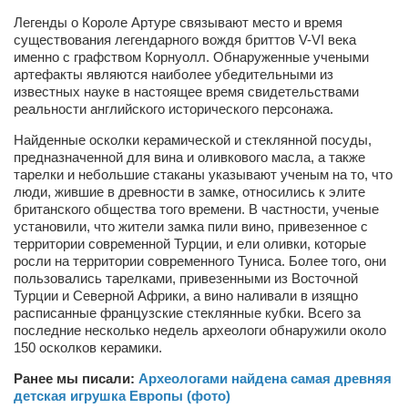
Легенды о Короле Артуре связывают место и время
Артём Мяус
существования легендарного вождя бриттов V-VI века
именно с графством Корнуолл. Обнаруженные учеными
Александра Сокол
артефакты являются наиболее убедительными из
Барды
известных науке в настоящее время свидетельствами
реальности английского исторического персонажа.
Владимир Айзенберг
Найденные осколки керамической и стеклянной посуды,
Игорь Добровольский
предназначенной для вина и оливкового масла, а также
тарелки и небольшие стаканы указывают ученым на то, что
Ольга Козаченко
люди, жившие в древности в замке, относились к элите
британского общества того времени. В частности, ученые
Оксана Скоробагатская
установили, что жители замка пили вино, привезенное с
Александра Скорук
территории современной Турции, и ели оливки, которые
росли на территории современного Туниса. Более того, они
Евгений Полюхович
пользовались тарелками, привезенными из Восточной
Турции и Северной Африки, а вино наливали в изящно
Ольга Чикина
расписанные французские стеклянные кубки. Всего за
последние несколько недель археологи обнаружили около
Бизнес-партнёры
150 осколков керамики.
Здоровье
Ранее мы писали:
Археологами найдена самая древняя
Врач психиатр–нарколог Анплеев А.Б.
детская игрушка Европы (фото)