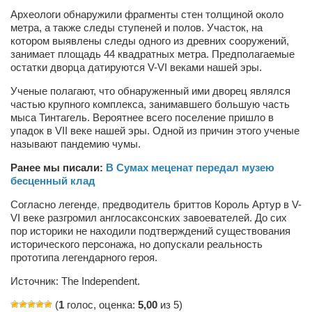
Косметологическое отделение КП Сумская
Археологи обнаружили фрагменты стен толщиной около
городская клиническая больница №4
метра, а также следы ступеней и полов. Участок, на
котором выявлены следы одного из древних сооружений,
Оптика — Медтехника
занимает площадь 44 квадратных метра. Предполагаемые
остатки дворца датируются V-VI веками нашей эры.
Тенториум -центр независимых дистрибьюторов
Ученые полагают, что обнаруженный ими дворец являлся
частью крупного комплекса, занимавшего большую часть
Кафе, клубы, рестораны
мыса Тинтагель. Вероятнее всего поселение пришло в
«Винегрет» — демократичный ресторан
упадок в VII веке нашей эры. Одной из причин этого ученые
называют пандемию чумы.
«ЧАЙ — КАВА» магазин — кафе
Ранее мы писали:
В Сумах меценат передал музею
Магазины
бесценный клад
«CYCLE GARAGE» — магазин велосипедов
Согласно легенде
,
предводитель бриттов Король Артур в V-
VI веке разгромил англосаксонских завоевателей. До сих
«Книголюб» — супермаркет
пор историки не находили подтверждений существования
исторического персонажа, но допускали реальность
Багетный двор
прототипа легендарного героя.
МАГАЗИН СТИХОВ НА ЗАКАЗ
Источник: The Independent.
«Павел» — магазин мужской одежды
(
1
голос, оценка:
5,00
из 5)