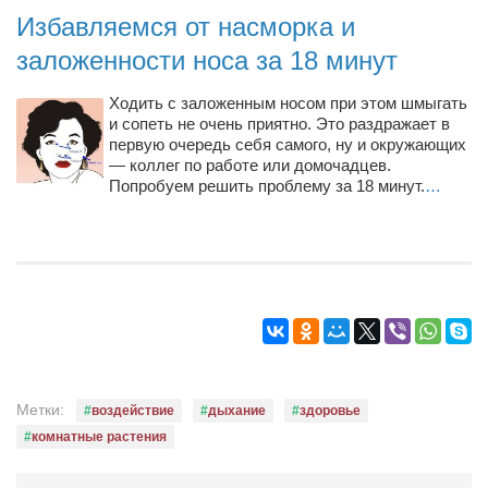
Конкурсы
Избавляемся от насморка и
Фестиваль. Конкурс «Колибри» 2017
заложенности носа за 18 минут
Конкурс «Колибри» 2016
Ходить с заложенным носом при этом шмыгать
Конкурс «Колибри» 2015
и сопеть не очень приятно. Это раздражает в
первую очередь себя самого, ну и окружающих
Конкурс «Колибри» 2014
— коллег по работе или домочадцев.
Попробуем решить проблему за 18 минут.
…
Литературный конкурс «Я люблю Украину»
Конкурс «Колибри — детям!» 2014
Конкурс «Колибри» 2013
Интервью
Афиша
Афиша Киев
Метки:
воздействие
дыхание
здоровье
Афиша Сумы
комнатные растения
О нас