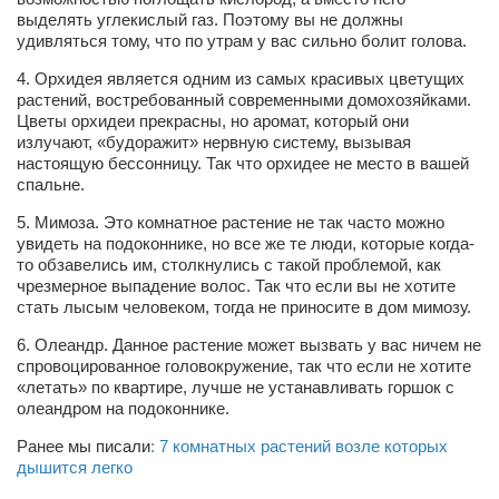
Косметологическое отделение КП Сумская
выделять углекислый газ. Поэтому вы не должны
городская клиническая больница №4
удивляться тому, что по утрам у вас сильно болит голова.
Оптика — Медтехника
4.
Орхидея
является одним из самых красивых цветущих
растений, востребованный современными домохозяйками.
Тенториум -центр независимых дистрибьюторов
Цветы орхидеи прекрасны, но аромат, который они
излучают, «будоражит» нервную систему, вызывая
настоящую бессонницу. Так что орхидее не место в вашей
Кафе, клубы, рестораны
спальне.
«Винегрет» — демократичный ресторан
5.
Мимоза.
Это комнатное растение не так часто можно
увидеть на подоконнике, но все же те люди, которые когда-
«ЧАЙ — КАВА» магазин — кафе
то обзавелись им, столкнулись с такой проблемой, как
Магазины
чрезмерное выпадение волос. Так что если вы не хотите
стать лысым человеком, тогда не приносите в дом мимозу.
«CYCLE GARAGE» — магазин велосипедов
6.
Олеандр.
Данное растение может вызвать у вас ничем не
«Книголюб» — супермаркет
спровоцированное головокружение, так что если не хотите
«летать» по квартире, лучше не устанавливать горшок с
Багетный двор
олеандром на подоконнике.
МАГАЗИН СТИХОВ НА ЗАКАЗ
Ранее мы писали
: 7 комнатных растений возле которых
«Павел» — магазин мужской одежды
дышится легко