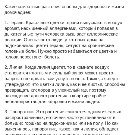
Какие комнатные растения опасны для здоровья и жизни
Артём Мяус
домочадцев:
Александра Сокол
1.
Герань.
Красочные цветки герани выпускают в воздух
аромат, насыщенный аллергенами, который попадая в
Барды
дыхательные пути человека вызывает аллергические
реакции. Очень часто люди, у которых дома на
Владимир Айзенберг
подоконниках цветет герань, сетуют на хронические
Игорь Добровольский
головные боли. Нужно просто избавиться от цветка и
голова перестанет болеть.
Ольга Козаченко
2.
Лилия.
Когда лилия цветет, то в комнате воздух
Оксана Скоробагатская
становится плотным и сильный запах может просто-
напросто не давать вам уснуть ночью. Также, эксперты
Александра Скорук
утверждают, что цветки лилии, как и ее листья, способны
Евгений Полюхович
превращать кислород в углекислый газ, поэтому
нахождение данного растения в квартире крайне
Ольга Чикина
неблагоприятно для здоровья и жизни людей.
Бизнес-партнёры
3.
Папоротник
. Это растение считается одним из самых
распространенных, его очень часто устанавливают в
Здоровье
больших горшках на подоконниках или на полу. Но как
выяснилось, папоротник, также, как и лилия, обладает
Врач психиатр–нарколог Анплеев А.Б.
возможностью поглощать кислород, а вместо него