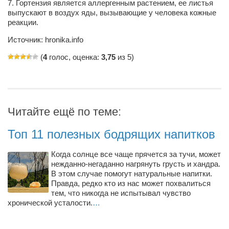
Туризм
7.
Гортензия
является аллергенным растением, ее листья
выпускают в воздух яды, вызывающие у человека кожные
«Траверс» — экипировочный центр
реакции.
Журналисты
Источник: hronika.info
Александр Гвоздик
(
4
голос, оценка:
3,75
из 5)
Александр Кугук
Музыканты
Евгений Касьяненко
Читайте ещё по теме:
Сергей Коноз
Топ 11 полезных бодрящих напитков
Денис Федченко
Звукорежиссёры
Когда солнце все чаще прячется за тучи, может
нежданно-негаданно нагрянуть грусть и хандра.
Alfom Studio
В этом случае помогут натуральные напитки.
Правда, редко кто из нас может похвалиться
Guitarproduction Studio
тем, что никогда не испытывал чувство
хронической усталости.
…
Писатели
Поэты