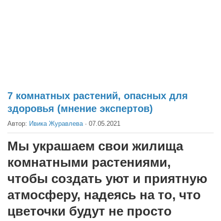
Театр
Архитектура
Кино
Техника
Общество
Факты
7 комнатных растений, опасных для
здоровья (мнение экспертов)
Выборы
Автор:
Ивика Журавлева
·
07.05.2021
Деньги
Традиции
Мы украшаем свои жилища
Опросы
комнатными растениями,
Экология
чтобы создать уют и приятную
атмосферу, надеясь на то, что
Здоровье
цветочки будут не просто
Здоровый образ жизни