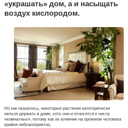
«украшать» дом, а и насыщать
Сам себе доктор
воздух кислородом.
Активный отдых
Курьезы
Досье
Арт-менеджеры
Лариса Ильченко
Орест Коваль
Тамара Кубракова
Елена Мельник
Вера Паненко
Семён Салатенко
Но как оказалось, некоторые растения категорически
Сергей Шепилов
нельзя держать в доме, хоть они и относятся к числу
Актёры
«комнатных», потому как их влияние на организм человека
крайне неблагоприятно.
Валентин Бурый