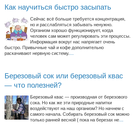
Режиссёры
Как научиться быстро засыпать
Художники
Сейчас всё больше требуется концентрация,
Надія Белокур
но и расслабляться забывать ненужно.
Организм хорошо функционирует, когда
Анна Гидора
человек сам может регулировать эти процессы.
Информация вокруг нас напрягает очень
Леонтий Костур
быстро. Привычные чай и кофе дополнительно
раскачивают нервную систему.
…
Римма Миленкова
Ирина Проценко
Березовый сок или березовый квас
Александр Садовский
— что полезней?
Сергей Степанов
Анна Черненко
Березовый квас — производная от березового
сока. Но как же эти природные напитки
Марина Фенота
воздействуют на наш организм? Но начнем с
самого начала. Собирать березовый сок можно
Гостиная
только ранней весной ( пока на березах не
…
Он и Она