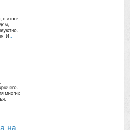
 в итоге,
дям,
неуютно.
я. И
…
,
орючего.
ля многих
ья.
а на