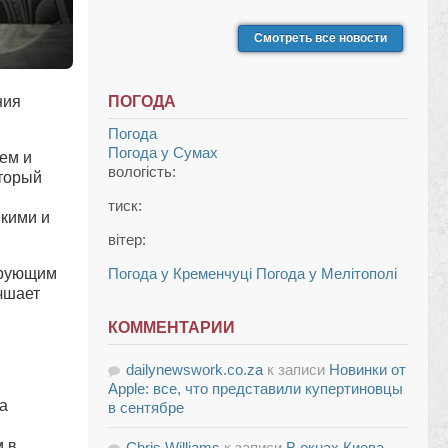
Смотреть все новости
ния
ПОГОДА
Погода
Погода у
Сумах
ем и
вологість:
оторый
тиск:
мкими и
вітер:
ирующим
Погода у Кременчуці
Погода у Мелітополі
чшает
КОММЕНТАРИИ
dailynewswork.co.za
к записи
Новинки от
Apple: все, что представили купертиновцы
а
в сентябре
м в
Chris Williams
к записи
В окнах Киева