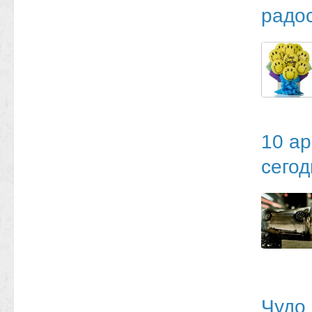
радо
10 ар
сегод
Чудо