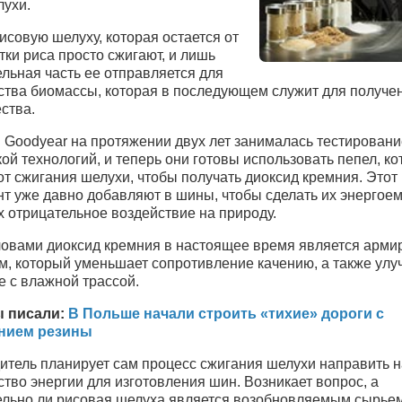
лухи.
совую шелуху, которая остается от
ки риса просто сжигают, и лишь
льная часть ее отправляется для
ства биомассы, которая в последующем служит для получе
ства.
 Goodyear на протяжении двух лет занималась тестировани
ой технологий, и теперь они готовы использовать пепел, к
от сжигания шелухи, чтобы получать диоксид кремния. Этот
нт уже давно добавляют в шины, чтобы сделать их энергое
х отрицательное воздействие на природу.
овами диоксид кремния в настоящее время является арм
м, который уменьшает сопротивление качению, а также улу
е с влажной трассой.
 писали:
В Польше начали строить «тихие» дороги с
нием резины
итель планирует сам процесс сжигания шелухи направить н
тво энергии для изготовления шин. Возникает вопрос, а
ельно ли рисовая шелуха является возобновляемым сырье