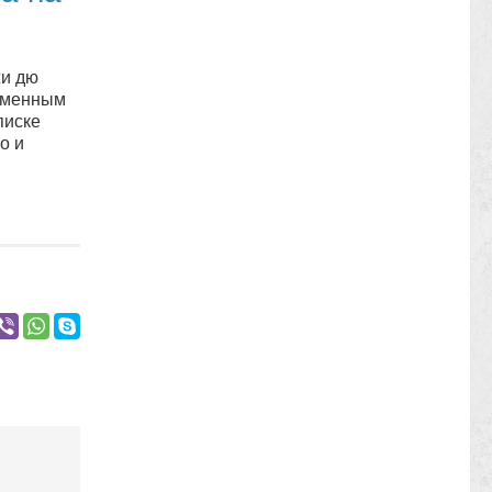
жи дю
Каменным
писке
о и