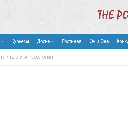
Курьезы
Досье
Гостиная
Он и Она
Конк
СТИ
/
ТЕХНИКА
/
ЭКОЛОГИЯ