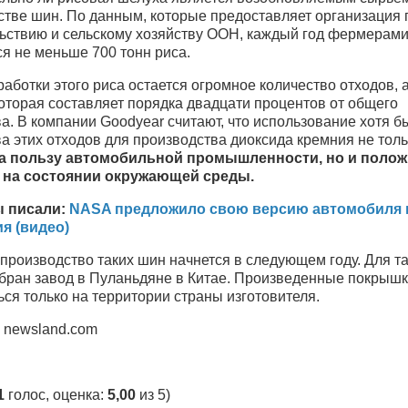
стве шин. По данным, которые предоставляет организация 
ьствию и сельскому хозяйству ООН, каждый год фермерам
я не меньше 700 тонн риса.
аботки этого риса остается огромное количество отходов, 
оторая составляет порядка двадцати процентов от общего
а. В компании Goodyear считают, что использование хотя б
а этих отходов для производства диоксида кремния не толь
на пользу автомобильной промышленности, но и поло
 на состоянии окружающей среды.
 писали:
NASA предложило свою версию автомобиля 
я (видео)
производство таких шин начнется в следующем году. Для та
бран завод в Пуланьдяне в Китае. Произведенные покрышк
ся только на территории страны изготовителя.
: newsland.com
1
голос, оценка:
5,00
из 5)