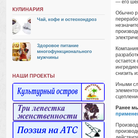
— его ше
КУЛИНАРИЯ
Обычно ри
переработ
Чай, кофе и остеохондроз
незначите
производ
электриче
Здоровое питание
Компания
многофункционального
разработк
мужчины
остается 
ингредие
снизить и
НАШИ ПРОЕКТЫ
Иными сл
элементо
сцеплени
Ранее мы
примене
Производ
производс
действит