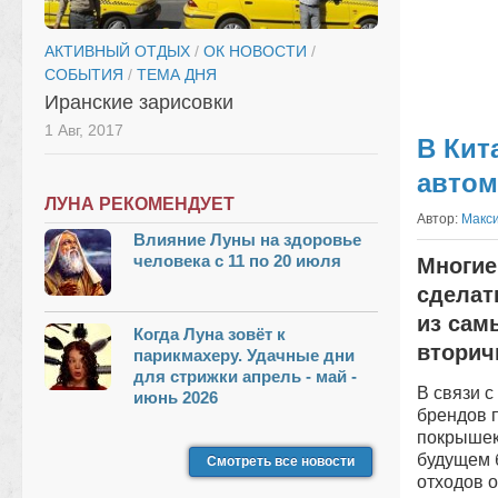
АКТИВНЫЙ ОТДЫХ
/
ОК НОВОСТИ
/
СОБЫТИЯ
/
ТЕМА ДНЯ
Иранские зарисовки
1 Авг, 2017
В Кит
автом
ЛУНА РЕКОМЕНДУЕТ
Автор:
Макс
Влияние Луны на здоровье
человека с 11 по 20 июля
Многие
сделат
из сам
Когда Луна зовёт к
вторич
парикмахеру. Удачные дни
для стрижки апрель - май -
В связи с
июнь 2026
брендов 
покрышек
будущем 
Смотреть все новости
отходов о