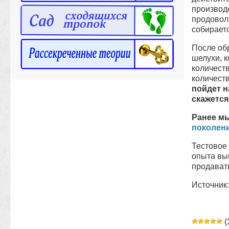
производ
продовол
собираетс
После обр
шелухи, к
количеств
количеств
пойдет 
скажется
Ранее мы
поколени
Тестовое 
опыта вы
продавать
Источник
(