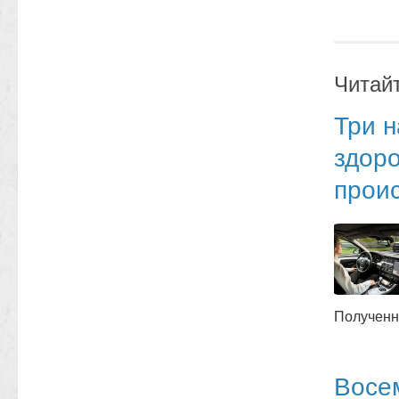
Читай
Три 
здоро
прои
Полученн
Восе