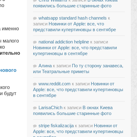
по
появились большие старинные фото
и
whatsapp standard hash channels
к
записи
Новинки от Apple: все, что
а именно
представили купертиновцы в сентябре
ы малого
national addiction helpline
к записи
ко
Новинки от Apple: все, что представили
жительно
купертиновцы в сентябре
Алина
к записи
По ту сторону занавеса,
нового
или Театральные приметы
www.reddit.com
к записи
Новинки от
кого
Apple: все, что представили купертиновцы
и будут
в сентябре
LarisaChich
к записи
В окнах Киева
появились большие старинные фото
stripe fiskalizacija
к записи
Новинки от
Apple: все, что представили купертиновцы