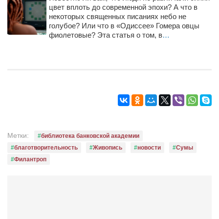
цвет вплоть до современной эпохи? А что в
Режиссёры
некоторых священных писаниях небо не
Художники
голубое? Или что в «Одиссее» Гомера овцы
фиолетовые? Эта статья о том, в
…
Надія Белокур
Анна Гидора
Леонтий Костур
Римма Миленкова
Ирина Проценко
Александр Садовский
Метки:
библиотека банковской академии
Сергей Степанов
благотворительность
Живопись
новости
Сумы
Анна Черненко
Филантроп
Марина Фенота
Гостиная
Он и Она