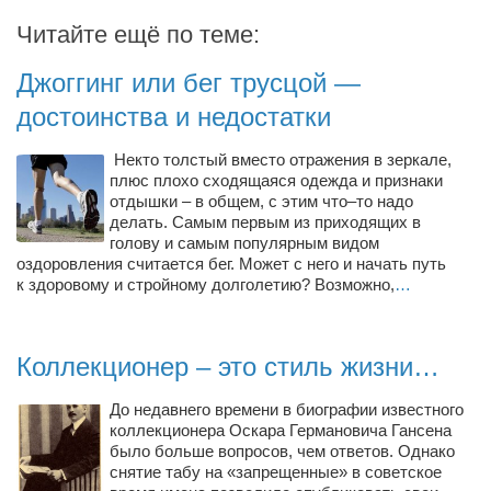
Косметологическое отделение КП Сумская
Читайте ещё по теме:
городская клиническая больница №4
Оптика — Медтехника
Джоггинг или бег трусцой —
Тенториум -центр независимых дистрибьюторов
достоинства и недостатки
Некто толстый вместо отражения в зеркале,
Кафе, клубы, рестораны
плюс плохо сходящаяся одежда и признаки
отдышки – в общем, с этим что–то надо
«Винегрет» — демократичный ресторан
делать. Самым первым из приходящих в
«ЧАЙ — КАВА» магазин — кафе
голову и самым популярным видом
оздоровления считается бег. Может с него и начать путь
Магазины
к здоровому и стройному долголетию? Возможно,
…
«CYCLE GARAGE» — магазин велосипедов
«Книголюб» — супермаркет
Коллекционер – это стиль жизни…
Багетный двор
До недавнего времени в биографии известного
МАГАЗИН СТИХОВ НА ЗАКАЗ
коллекционера Оскара Германовича Гансена
было больше вопросов, чем ответов. Однако
«Павел» — магазин мужской одежды
снятие табу на «запрещенные» в советское