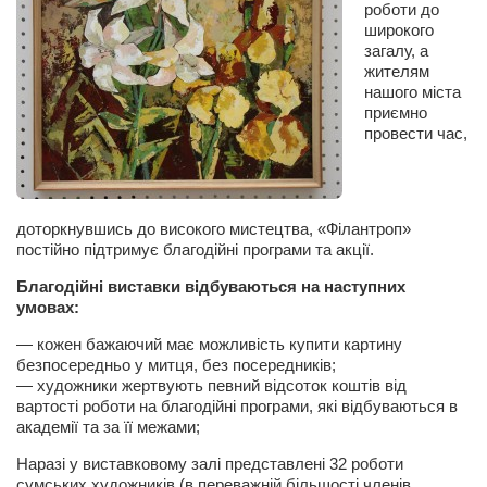
роботи до
Сам себе доктор
широкого
Активный отдых
загалу, а
жителям
Курьезы
нашого міста
приємно
Досье
провести час,
Арт-менеджеры
Лариса Ильченко
доторкнувшись до високого мистецтва, «Філантроп»
Орест Коваль
постійно підтримує благодійні програми та акції.
Тамара Кубракова
Благодійні виставки відбуваються на наступних
умовах:
Елена Мельник
Вера Паненко
— кожен бажаючий має можливість купити картину
безпосередньо у митця, без посередників;
Семён Салатенко
— художники жертвують певний відсоток коштів від
вартості роботи на благодійні програми, які відбуваються в
Сергей Шепилов
академії та за її межами;
Актёры
Наразі у виставковому залі представлені 32 роботи
сумських художників (в переважній більшості членів
Валентин Бурый