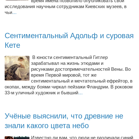
Туризм
время имена позволило опубликовать свои
исследования научным сотрудникам Киевских музеев, в
«Траверс» — экипировочный центр
чьи
…
Журналисты
Александр Гвоздик
Сентиментальный Адольф и суровая
Александр Кугук
Кете
Музыканты
В юности сентиментальный Гитлер
Евгений Касьяненко
зарабатывал на жизнь этюдами и
рисунками достопримечательностей Вены. Во
Сергей Коноз
время Первой мировой, тот же
сентиментальный и мечтательный ефрейтор, в
Денис Федченко
окопах, между боями чиркал пейзажи Фландрии. В роковом
33-м уличный художник и бывший
Звукорежиссёры
…
Alfom Studio
Guitarproduction Studio
Учёные выяснили, что древние не
Писатели
знали какого цвета небо
Поэты
Известно ли вам, что люди не различали синий