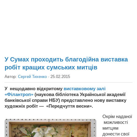
Театр
Архитектура
Кино
Техника
Общество
Факты
У Сумах проходить благодійна виставка
робіт кращих сумських митців
Выборы
Автор:
Сергей Тихенко
·
25.02.2015
Деньги
Традиции
У нещодавно відкритому
виставковому залі
«Філантроп»
(наукова бібліотека Української академії
Опросы
банківської справи НБУ) представлено нову виставку
художніх робіт — «Передчуття весни».
Экология
Окрім наданої
Здоровье
можливості
митцям
Здоровый образ жизни
донести свої