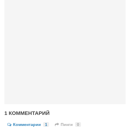
Конкурсы
Фестиваль. Конкурс «Колибри» 2017
Конкурс «Колибри» 2016
Конкурс «Колибри» 2015
Конкурс «Колибри» 2014
Литературный конкурс «Я люблю Украину»
Конкурс «Колибри — детям!» 2014
Конкурс «Колибри» 2013
Интервью
Афиша
Афиша Киев
Афиша Сумы
1 КОММЕНТАРИЙ
О нас
Комментарии
1
Пинги
0