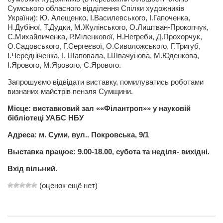
Сумського обласного відділення Спілки художників
Артём Мяус
України): Ю. Алещенко, І.Василевського, І.Гапоченка,
Н.Дубіної, Т.Дудки, М.Жулінського, О.Лиштван-Прокопчук,
Александра Сокол
С.Михайличенка, Р.Міленкової, Н.Негреби, Д.Прохорчук,
О.Садовського, Г.Сергеєвої, О.Сиволожського, Г.Тригуб,
Барды
І.Чередніченка, І. Шаповала, І.Швачунова, М.Юденкова,
І.Ярового, М.Ярового, С.Ярового.
Владимир Айзенберг
Запрошуємо відвідати виставку, помилуватись роботами
Игорь Добровольский
визнаних майстрів пензля Сумщини.
Ольга Козаченко
Місце: виставковий зал ««Філантроп»» у науковій
Оксана Скоробагатская
бібліотеці УАБС НБУ
Александра Скорук
Адреса: м. Суми, вул.. Покровська, 9/1
Евгений Полюхович
Выставка працює: 9.00-18.00, субота та неділя- вихідні.
Ольга Чикина
Вхід вільний.
Бизнес-партнёры
(оценок ещё нет)
Здоровье
Врач психиатр–нарколог Анплеев А.Б.