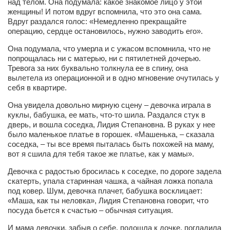
над телом. Она подумала: какое знакомое лицо у этой
женщины! И потом вдруг вспомнила, что это она сама.
Вдруг раздался голос: «Немедленно прекращайте
операцию, сердце остановилось, нужно заводить его».
Она подумала, что умерла и с ужасом вспомнила, что не
попрощалась ни с матерью, ни с пятилетней дочерью.
Тревога за них буквально толкнула ее в спину, она
вылетела из операционной и в одно мгновение очутилась у
себя в квартире.
Она увидела довольно мирную сцену – девочка играла в
куклы, бабушка, ее мать, что-то шила. Раздался стук в
дверь, и вошла соседка, Лидия Степановна. В руках у нее
было маленькое платье в горошек. «Машенька, – сказала
соседка, – ты все время пыталась быть похожей на маму,
вот я сшила для тебя такое же платье, как у мамы».
Девочка с радостью бросилась к соседке, по дороге задела
скатерть, упала старинная чашка, а чайная ложка попала
под ковер. Шум, девочка плачет, бабушка восклицает:
«Маша, как ты неловка», Лидия Степановна говорит, что
посуда бьется к счастью – обычная ситуация.
И мама девочки, забыв о себе, подошла к дочке, погладила