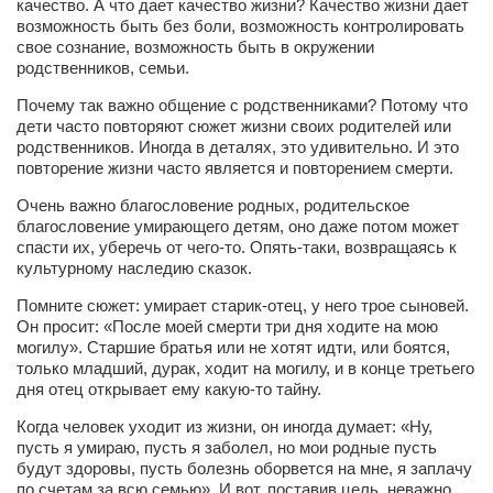
качество. А что дает качество жизни? Качество жизни дает
возможность быть без боли, возможность контролировать
свое сознание, возможность быть в окружении
родственников, семьи.
Почему так важно общение с родственниками? Потому что
дети часто повторяют сюжет жизни своих родителей или
родственников. Иногда в деталях, это удивительно. И это
повторение жизни часто является и повторением смерти.
Очень важно благословение родных, родительское
благословение умирающего детям, оно даже потом может
спасти их, уберечь от чего-то. Опять-таки, возвращаясь к
культурному наследию сказок.
Помните сюжет: умирает старик-отец, у него трое сыновей.
Он просит: «После моей смерти три дня ходите на мою
могилу». Старшие братья или не хотят идти, или боятся,
только младший, дурак, ходит на могилу, и в конце третьего
дня отец открывает ему какую-то тайну.
Когда человек уходит из жизни, он иногда думает: «Ну,
пусть я умираю, пусть я заболел, но мои родные пусть
будут здоровы, пусть болезнь оборвется на мне, я заплачу
по счетам за всю семью». И вот, поставив цель, неважно