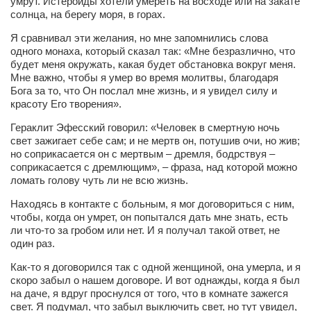
умрут. Истероиды хотели умереть на восходе или на закате
солнца, на берегу моря, в горах.
Я сравнивал эти желания, но мне запомнились слова
одного монаха, который сказал так: «Мне безразлично, что
будет меня окружать, какая будет обстановка вокруг меня.
Мне важно, чтобы я умер во время молитвы, благодаря
Бога за то, что Он послал мне жизнь, и я увидел силу и
красоту Его творения».
Гераклит Эфесский говорил: «Человек в смертную ночь
свет зажигает себе сам; и не мертв он, потушив очи, но жив;
но соприкасается он с мертвым – дремля, бодрствуя –
соприкасается с дремлющим», – фраза, над которой можно
ломать голову чуть ли не всю жизнь.
Находясь в контакте с больным, я мог договориться с ним,
чтобы, когда он умрет, он попытался дать мне знать, есть
ли что-то за гробом или нет. И я получал такой ответ, не
один раз.
Как-то я договорился так с одной женщиной, она умерла, и я
скоро забыл о нашем договоре. И вот однажды, когда я был
на даче, я вдруг проснулся от того, что в комнате зажегся
свет. Я подумал, что забыл выключить свет, но тут увидел,