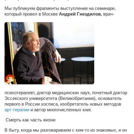
Сам себе доктор
Мы публикуем фрагменты выступления на семинаре,
Активный отдых
который провел в Москве
Андрей Гнездилов,
врач-
Курьезы
Досье
Арт-менеджеры
Лариса Ильченко
Орест Коваль
Тамара Кубракова
Елена Мельник
психотерапевт, доктор медицинских наук, почетный доктор
Вера Паненко
Эссекского университета (Великобритания), основатель
первого в России хосписа, изобретатель новых методов
Семён Салатенко
арт-терапии
и автор многочисленных книг.
Сергей Шепилов
Смерть как часть жизни
Актёры
В быту, когда мы разговариваем с кем-то из знакомых, и он
Валентин Бурый