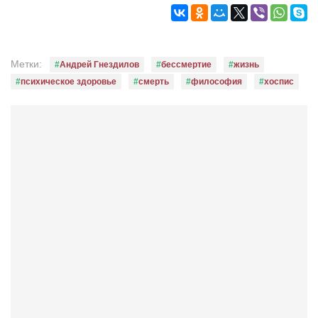
Метки:
Андрей Гнездилов
бессмертие
жизнь
психическое здоровье
смерть
философия
хоспис