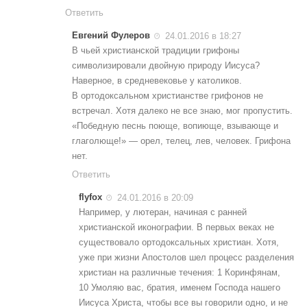
Ответить
Евгений Фулеров
24.01.2016 в 18:27
В чьей христианской традиции грифоны
символизировали двойную природу Иисуса?
Наверное, в средневековье у католиков.
В ортодоксальном христианстве грифонов не
встречал. Хотя далеко не все знаю, мог пропустить.
«Победную песнь поюще, вопиюще, взывающе и
глаголюще!» — орел, телец, лев, человек. Грифона
нет.
Ответить
flyfox
24.01.2016 в 20:09
Например, у лютеран, начиная с ранней
христианской иконографии. В первых веках не
существовало ортодоксальных христиан. Хотя,
уже при жизни Апостолов шел процесс разделения
христиан на различные течения: 1 Коринфянам,
10 Умоляю вас, братия, именем Господа нашего
Иисуса Христа, чтобы все вы говорили одно, и не