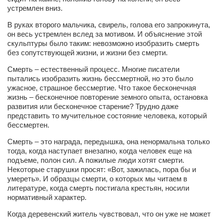
Косметологическое отделение КП Сумская
устремлен вниз.
городская клиническая больница №4
В руках второго мальчика, свирель, голова его запрокинута,
Оптика — Медтехника
он весь устремлен вслед за мотивом. И объяснение этой
скульптуры было таким: невозможно изобразить смерть
Тенториум -центр независимых дистрибьюторов
без сопутствующей жизни, и жизни без смерти.
Смерть – естественный процесс. Многие писатели
Кафе, клубы, рестораны
пытались изобразить жизнь бессмертной, но это было
ужасное, страшное бессмертие. Что такое бесконечная
«Винегрет» — демократичный ресторан
жизнь – бесконечное повторение земного опыта, остановка
развития или бесконечное старение? Трудно даже
«ЧАЙ — КАВА» магазин — кафе
представить то мучительное состояние человека, который
Магазины
бессмертен.
«CYCLE GARAGE» — магазин велосипедов
Смерть – это награда, передышка, она ненормальна только
тогда, когда наступает внезапно, когда человек еще на
«Книголюб» — супермаркет
подъеме, полон сил. А пожилые люди хотят смерти.
Некоторые старушки просят: «Вот, зажилась, пора бы и
Багетный двор
умереть». И образцы смерти, о которых мы читаем в
МАГАЗИН СТИХОВ НА ЗАКАЗ
литературе, когда смерть постигала крестьян, носили
нормативный характер.
«Павел» — магазин мужской одежды
Когда деревенский житель чувствовал, что он уже не может