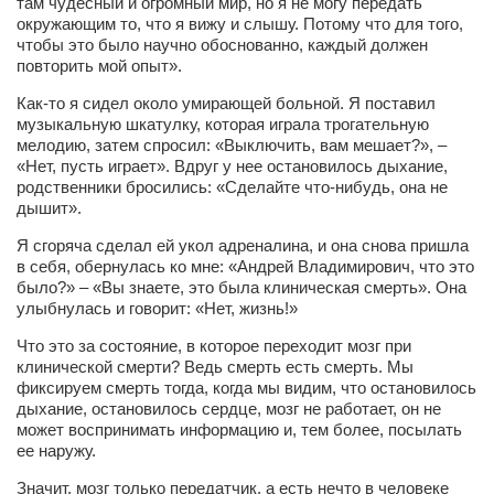
там чудесный и огромный мир, но я не могу передать
окружающим то, что я вижу и слышу. Потому что для того,
чтобы это было научно обоснованно, каждый должен
повторить мой опыт».
Как-то я сидел около умирающей больной. Я поставил
музыкальную шкатулку, которая играла трогательную
мелодию, затем спросил: «Выключить, вам мешает?», –
«Нет, пусть играет». Вдруг у нее остановилось дыхание,
родственники бросились: «Сделайте что-нибудь, она не
дышит».
Я сгоряча сделал ей укол адреналина, и она снова пришла
в себя, обернулась ко мне: «Андрей Владимирович, что это
было?» – «Вы знаете, это была клиническая смерть». Она
улыбнулась и говорит: «Нет, жизнь!»
Что это за состояние, в которое переходит мозг при
клинической смерти? Ведь смерть есть смерть. Мы
фиксируем смерть тогда, когда мы видим, что остановилось
дыхание, остановилось сердце, мозг не работает, он не
может воспринимать информацию и, тем более, посылать
ее наружу.
Значит, мозг только передатчик, а есть нечто в человеке