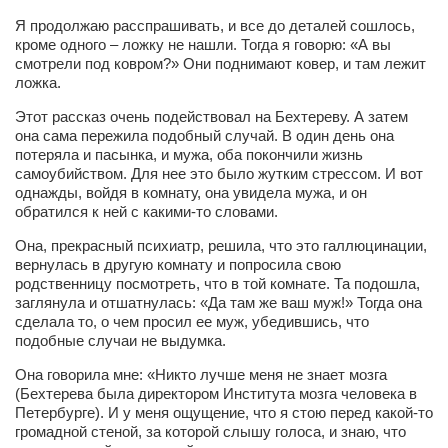
Я продолжаю расспрашивать, и все до деталей сошлось,
кроме одного – ложку не нашли. Тогда я говорю: «А вы
смотрели под ковром?» Они поднимают ковер, и там лежит
ложка.
Этот рассказ очень подействовал на Бехтереву. А затем
она сама пережила подобный случай. В один день она
потеряла и пасынка, и мужа, оба покончили жизнь
самоубийством. Для нее это было жутким стрессом. И вот
однажды, войдя в комнату, она увидела мужа, и он
обратился к ней с какими-то словами.
Она, прекрасный психиатр, решила, что это галлюцинации,
вернулась в другую комнату и попросила свою
родственницу посмотреть, что в той комнате. Та подошла,
заглянула и отшатнулась: «Да там же ваш муж!» Тогда она
сделала то, о чем просил ее муж, убедившись, что
подобные случаи не выдумка.
Она говорила мне: «Никто лучше меня не знает мозга
(Бехтерева была директором Института мозга человека в
Петербурге). И у меня ощущение, что я стою перед какой-то
громадной стеной, за которой слышу голоса, и знаю, что