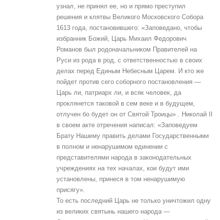
узнал, не принял ее, но и прямо преступил
решения и клятвы Великого Московского Собора
1613 года, постановившего: «Заповедано, чтобы
избранник Божий, Царь Михаил Федорович
Романов был родоначальником Правителей на
Руси из рода в род, с ответственностью в своих
делах перед Единым Небесным Царем. И кто же
пойдет против сего соборного постановления —
Царь ли, патриарх ли, и всяк человек, да
проклянется таковой в сем веке и в будущем,
отлучен бо будет он от Святой Троицы» . Николай II
в своем акте отречения написал: «Заповедуем
Брату Нашему править делами Государственными
в полном и ненарушимом единении с
представителями народа в законодательных
учреждениях на тех началах, кои будут ими
установлены, принеся в том ненарушимую
присягу».
То есть последний Царь не только уничтожил одну
из великих святынь нашего народа —