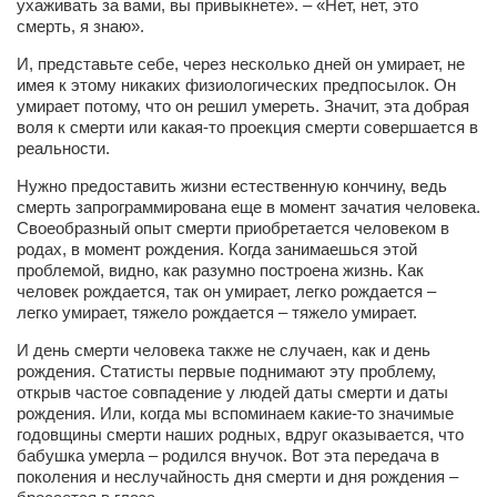
ухаживать за вами, вы привыкнете». – «Нет, нет, это
Режиссёры
смерть, я знаю».
Художники
И, представьте себе, через несколько дней он умирает, не
имея к этому никаких физиологических предпосылок. Он
Надія Белокур
умирает потому, что он решил умереть. Значит, эта добрая
воля к смерти или какая-то проекция смерти совершается в
Анна Гидора
реальности.
Леонтий Костур
Нужно предоставить жизни естественную кончину, ведь
Римма Миленкова
смерть запрограммирована еще в момент зачатия человека.
Своеобразный опыт смерти приобретается человеком в
Ирина Проценко
родах, в момент рождения. Когда занимаешься этой
проблемой, видно, как разумно построена жизнь. Как
Александр Садовский
человек рождается, так он умирает, легко рождается –
Сергей Степанов
легко умирает, тяжело рождается – тяжело умирает.
Анна Черненко
И день смерти человека также не случаен, как и день
рождения. Статисты первые поднимают эту проблему,
Марина Фенота
открыв частое совпадение у людей даты смерти и даты
рождения. Или, когда мы вспоминаем какие-то значимые
Гостиная
годовщины смерти наших родных, вдруг оказывается, что
бабушка умерла – родился внучок. Вот эта передача в
Он и Она
поколения и неслучайность дня смерти и дня рождения –