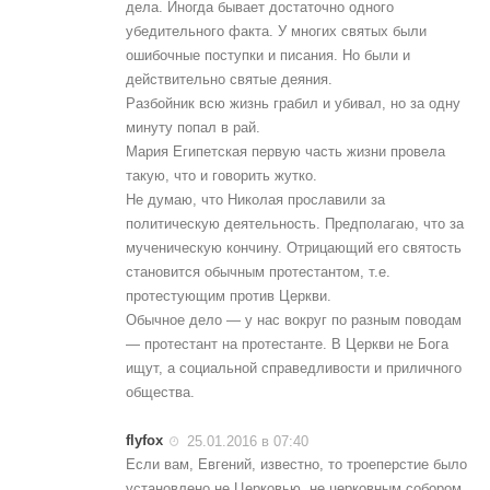
дела. Иногда бывает достаточно одного
убедительного факта. У многих святых были
ошибочные поступки и писания. Но были и
действительно святые деяния.
Разбойник всю жизнь грабил и убивал, но за одну
минуту попал в рай.
Мария Египетская первую часть жизни провела
такую, что и говорить жутко.
Не думаю, что Николая прославили за
политическую деятельность. Предполагаю, что за
мученическую кончину. Отрицающий его святость
становится обычным протестантом, т.е.
протестующим против Церкви.
Обычное дело — у нас вокруг по разным поводам
— протестант на протестанте. В Церкви не Бога
ищут, а социальной справедливости и приличного
общества.
flyfox
25.01.2016 в 07:40
Если вам, Евгений, известно, то троеперстие было
установлено не Церковью, не церковным собором,