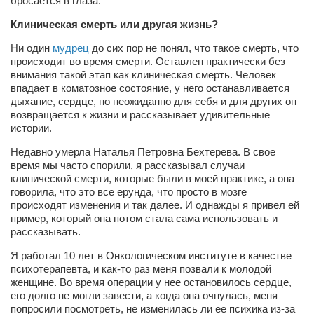
бросается в глаза.
Конкурсы
Клиническая смерть или другая жизнь?
Фестиваль. Конкурс «Колибри» 2017
Ни один
мудрец
до сих пор не понял, что такое смерть, что
Конкурс «Колибри» 2016
происходит во время смерти. Оставлен практически без
внимания такой этап как клиническая смерть. Человек
Конкурс «Колибри» 2015
впадает в коматозное состояние, у него останавливается
Конкурс «Колибри» 2014
дыхание, сердце, но неожиданно для себя и для других он
возвращается к жизни и рассказывает удивительные
Литературный конкурс «Я люблю Украину»
истории.
Конкурс «Колибри — детям!» 2014
Недавно умерла Наталья Петровна Бехтерева. В свое
время мы часто спорили, я рассказывал случаи
Конкурс «Колибри» 2013
клинической смерти, которые были в моей практике, а она
говорила, что это все ерунда, что просто в мозге
Интервью
происходят изменения и так далее. И однажды я привел ей
Афиша
пример, который она потом стала сама использовать и
рассказывать.
Афиша Киев
Я работал 10 лет в Онкологическом институте в качестве
Афиша Сумы
психотерапевта, и как-то раз меня позвали к молодой
женщине. Во время операции у нее остановилось сердце,
О нас
его долго не могли завести, а когда она очнулась, меня
попросили посмотреть, не изменилась ли ее психика из-за