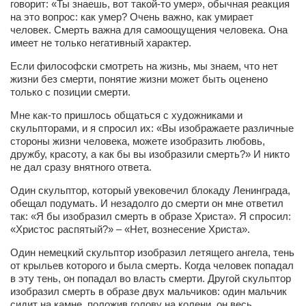
говорит: «Ты знаешь, вот такой-то умер», обычная реакция
на это вопрос: как умер? Очень важно, как умирает
Артём Мяус
человек. Смерть важна для самоощущения человека. Она
имеет не только негативный характер.
Александра Сокол
Если философски смотреть на жизнь, мы знаем, что нет
Барды
жизни без смерти, понятие жизни может быть оценено
Владимир Айзенберг
только с позиции смерти.
Игорь Добровольский
Мне как-то пришлось общаться с художниками и
скульпторами, и я спросил их: «Вы изображаете различные
Ольга Козаченко
стороны жизни человека, можете изобразить любовь,
дружбу, красоту, а как бы вы изобразили смерть?» И никто
Оксана Скоробагатская
не дал сразу внятного ответа.
Александра Скорук
Один скульптор, который увековечил блокаду Ленинграда,
Евгений Полюхович
обещал подумать. И незадолго до смерти он мне ответил
так: «Я бы изобразил смерть в образе Христа». Я спросил:
Ольга Чикина
«Христос распятый?» – «Нет, вознесение Христа».
Бизнес-партнёры
Один немецкий скульптор изобразил летящего ангела, тень
от крыльев которого и была смерть. Когда человек попадал
Здоровье
в эту тень, он попадал во власть смерти. Другой скульптор
изобразил смерть в образе двух мальчиков: один мальчик
Врач психиатр–нарколог Анплеев А.Б.
сидит на камне, положив голову на колени, он весь