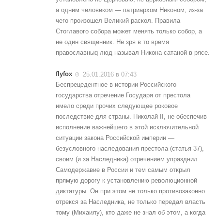
а одним человеком — патриархом Никоном, из-за
чего произошел Великий раскол. Правила
Стоглавого собора может менять только собор, а
не один священник. Не зря в то время
православныq люд называл Никона сатаной в рясе.
flyfox
25.01.2016 в 07:43
Беспрецедентное в истории Российского
государства отречение Государя от престола
имело среди прочих следующее роковое
последствие для страны. Николай II, не обеспечив
исполнение важнейшего в этой исключительной
ситуации закона Российской империи —
безусловного наследования престола (статья 37),
своим (и за Наследника) отречением упразднил
Самодержавие в России и тем самым открыл
прямую дорогу к установлению революционной
диктатуры. Он при этом не только противозаконно
отрекся за Наследника, не только передал власть
тому (Михаилу), кто даже не знал об этом, а когда