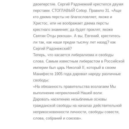
двоеперстие. Сергий Радонежкий крестился двумя
перстами. СТОГЛАВЫЙ Собор. Правило 31. «Аще
кто двема персты не благословляет, якоже и
Христос, или не воображает двема персты
крестнаго знамения; да будет проклят, якоже
Святии Отцы рекоша». А вы, Евгений, креститесь
ли так, как наши предки тысячу лет назад? как
Сергий Радонежский?
Теперь, что касается либерализма и свободы
слова. Самым известным либерастом в Российской
империи был царь Николай II, который в своем
Манифесте 1905 года даровал народу различные
свободы:
«На обязанность правительства возлагаем Мы
выполнение непреклонной Нашей воли:
Даровать населению незыблемые основы
гражданской свободы на началах действительной
неприкосновенности личности, свободы совести,
слова, собраний и союзов».