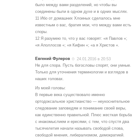
было между вами разделений, но чтобы вы
соединены были в одном духе и в одних мыслях.
11 Ибо от домашних Хлоиных сделалось мне
известным о вас, братия мои, что между вами есть
споры.
12 Я разумею то, что у вас говорят: «я Павлов «;
«я Аполлосов «; «я Кифин «; «а я Христов «.
Евгений Фулеров
24.01.2016 в 20:53
Не для спора. Пусть богословы спорят, они умные.
Только для уточнения терминологии и взглядов в
наших головах.
Из моей головы:
В первые века существовало именно
ортодоксальное христианство — неукоснительное
следование заповедям и понимание своей веры,
как единственно правильной. Плюс жесткая борьба
с инакомыслием и ересями, с тем, что спустя два
тысячелетия начали называть свободой слова,
свободой мнения, либерализмом, демократией.