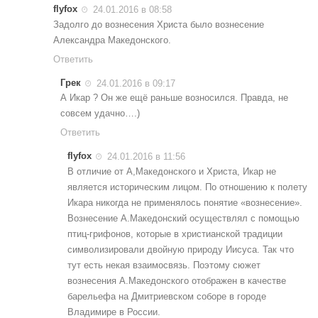
flyfox
24.01.2016 в 08:58
Задолго до вознесения Христа было вознесение
Александра Македонского.
Ответить
Грек
24.01.2016 в 09:17
А Икар ? Он же ещё раньше возносился. Правда, не
совсем удачно….)
Ответить
flyfox
24.01.2016 в 11:56
В отличие от А,Македонского и Христа, Икар не
является историческим лицом. По отношению к полету
Икара никогда не применялось понятие «вознесение».
Вознесение А.Македонский осуществлял с помощью
птиц-грифонов, которые в христианской традиции
символизировали двойную природу Иисуса. Так что
тут есть некая взаимосвязь. Поэтому сюжет
вознесения А.Македонского отображен в качестве
барельефа на Дмитриевском соборе в городе
Владимире в России.