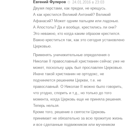
Евгений Фулеров
24.01.2016 в 23:03
Двумя перстами, как предки, не крещусь.
А как крестился Великий Антоний? Великий
Афанасий? Может одним пальцем или ладонью.
А Апостолы? Да и вообще, крестились ли они?
Это неважно, кто когда каким образом крестился.
Важно креститься так, как это сегодня установлено
Церковью.
Применять уничижительные определения о
Николае II православный христианин сейчас уже не
может, поскольку царь был прославлен Церковью.
Иначе такой христианин не ортодокс, не
подчиняется решениям Церкви, т.е. не
православный. О Николае II можно было говорить,
что угодно, спорить и т.д., но только до того
момента, когда Церковь еще не приняла решения.
Теперь нельзя.
Кроме того, решение о святости Церковь
принимает не обязательно за всю прожитую жизнь
и все сделанные подвижником или мучеником