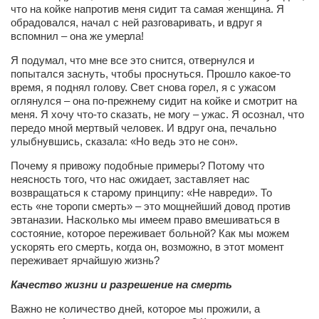
что на койке напротив меня сидит та самая женщина. Я
обрадовался, начал с ней разговаривать, и вдруг я
вспомнил – она же умерла!
Я подумал, что мне все это снится, отвернулся и
попытался заснуть, чтобы проснуться. Прошло какое-то
время, я поднял голову. Свет снова горел, я с ужасом
оглянулся – она по-прежнему сидит на койке и смотрит на
меня. Я хочу что-то сказать, не могу – ужас. Я осознал, что
передо мной мертвый человек. И вдруг она, печально
улыбнувшись, сказала: «Но ведь это не сон».
Почему я привожу подобные примеры? Потому что
неясность того, что нас ожидает, заставляет нас
возвращаться к старому принципу: «Не навреди». То
есть «не торопи смерть» – это мощнейший довод против
эвтаназии. Насколько мы имеем право вмешиваться в
состояние, которое переживает больной? Как мы можем
ускорять его смерть, когда он, возможно, в этот момент
переживает ярчайшую жизнь?
Качество жизни и разрешение на смерть
Важно не количество дней, которое мы прожили, а