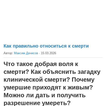
Театр
Архитектура
Кино
Техника
Общество
Факты
Как правильно относиться к смерти
Выборы
Автор:
Максим Денисов
·
15.03.2026
Деньги
Что такое добрая воля к
Традиции
смерти? Как объяснить загадку
Опросы
клинической смерти? Почему
Экология
умершие приходят к живым?
Здоровье
Можно ли дать и получить
Здоровый образ жизни
разрешение умереть?