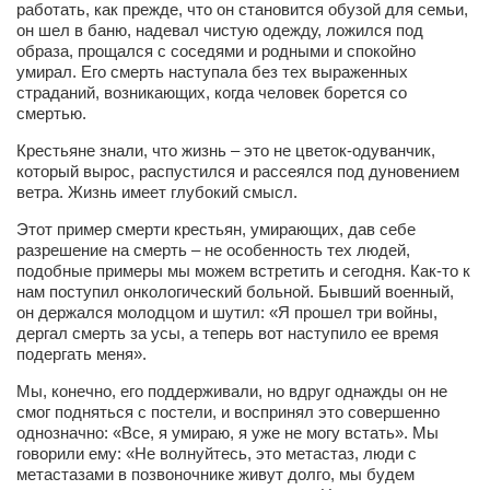
Туризм
работать, как прежде, что он становится обузой для семьи,
он шел в баню, надевал чистую одежду, ложился под
«Траверс» — экипировочный центр
образа, прощался с соседями и родными и спокойно
умирал. Его смерть наступала без тех выраженных
Журналисты
страданий, возникающих, когда человек борется со
Александр Гвоздик
смертью.
Александр Кугук
Крестьяне знали, что жизнь – это не цветок-одуванчик,
который вырос, распустился и рассеялся под дуновением
Музыканты
ветра. Жизнь имеет глубокий смысл.
Евгений Касьяненко
Этот пример смерти крестьян, умирающих, дав себе
разрешение на смерть – не особенность тех людей,
Сергей Коноз
подобные примеры мы можем встретить и сегодня. Как-то к
Денис Федченко
нам поступил онкологический больной. Бывший военный,
он держался молодцом и шутил: «Я прошел три войны,
Звукорежиссёры
дергал смерть за усы, а теперь вот наступило ее время
подергать меня».
Alfom Studio
Мы, конечно, его поддерживали, но вдруг однажды он не
Guitarproduction Studio
смог подняться с постели, и воспринял это совершенно
однозначно: «Все, я умираю, я уже не могу встать». Мы
Писатели
говорили ему: «Не волнуйтесь, это метастаз, люди с
Поэты
метастазами в позвоночнике живут долго, мы будем