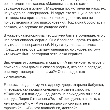
ее по головке и сказала: «Машенька, это не самое
страшное горе в жизни». Машенька посмотрела на маму, но,
не увидев ее, отвернулась. И вдруг, эта женщина поняла,
что когда она прикасалась к головке девочки, она не
почувствовала этого прикосновения. Тогда она бросилась к
зеркалу, и в зеркале не увидела себя.
В ужасе она вспомнила, что должна быть в больнице, что у
нее остановилось сердце. Она бросилась прочь из дома и
очутилась в операционной. И тут же услышала голос:
«Сердце завелось, делаем операцию, но скорее, потому
что может быть повторная остановка сердца».
Выслушав эту женщину, я сказал: «А вы не хотите, чтобы я
приехал к вам домой и сказал родным, что все в порядке,
они могут повидаться с вами?» Она с радостью
согласилась.
Я поехал по данному мне адресу, дверь открыла бабушка,
я передал, как прошла операция, а затем спросил:
«Скажите, а в пол-одиннадцатого не приходила ли к вам
соседка Лидия Степановна?», – «Приходила, а вы что, с
ней знакомы?», – «А не приносила ли она платье в
горошек?», – «Вы что волшебник, доктор?»