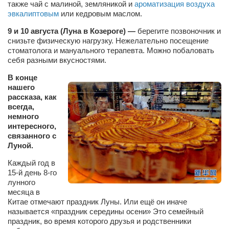
также чай с малиной, земляникой и
ароматизация воздуха
эвкалиптовым
или кедровым маслом.
Артём Мяус
9 и 10 августа (Луна в Козероге) —
берегите позвоночник и
Александра Сокол
снизьте физическую нагрузку. Нежелательно посещение
стоматолога и мануального терапевта. Можно побаловать
Барды
себя разными вкусностями.
Владимир Айзенберг
В конце
Игорь Добровольский
нашего
рассказа, как
Ольга Козаченко
всегда,
немного
Оксана Скоробагатская
интересного,
Александра Скорук
связанного с
Луной.
Евгений Полюхович
Каждый год в
Ольга Чикина
15-й день 8-го
лунного
Бизнес-партнёры
месяца в
Китае отмечают праздник Луны. Или ещё он иначе
Здоровье
называется «праздник середины осени» Это семейный
Врач психиатр–нарколог Анплеев А.Б.
праздник, во время которого друзья и родственники