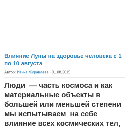
Театр
Архитектура
Кино
Техника
Общество
Факты
Влияние Луны на здоровье человека с 1
по 10 августа
Выборы
Автор:
Ивика Журавлева
·
01.08.2015
Деньги
Традиции
Люди — часть космоса и как
Опросы
материальные объекты в
Экология
большей или меньшей степени
мы испытываем на себе
Здоровье
влияние всех космических тел,
Здоровый образ жизни