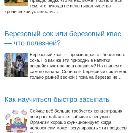
Правда, редко кто из нас может похвалиться
Режиссёры
тем, что никогда не испытывал чувство
хронической усталости.
…
Художники
Надія Белокур
Березовый сок или березовый квас
Анна Гидора
— что полезней?
Леонтий Костур
Римма Миленкова
Березовый квас — производная от березового
сока. Но как же эти природные напитки
Ирина Проценко
воздействуют на наш организм? Но начнем с
самого начала. Собирать березовый сок можно
Александр Садовский
только ранней весной ( пока на березах не
…
Сергей Степанов
Анна Черненко
Как научиться быстро засыпать
Марина Фенота
Сейчас всё больше требуется концентрация,
Гостиная
но и расслабляться забывать ненужно.
Организм хорошо функционирует, когда
Он и Она
человек сам может регулировать эти процессы.