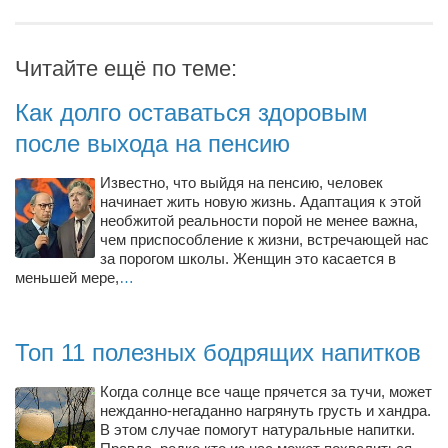
Туризм
«Траверс» — экипировочный центр
Читайте ещё по теме:
Журналисты
Александр Гвоздик
Как долго оставаться здоровым
Александр Кугук
после выхода на пенсию
Музыканты
Известно, что выйдя на пенсию, человек
Евгений Касьяненко
начинает жить новую жизнь. Адаптация к этой
необжитой реальности порой не менее важна,
Сергей Коноз
чем приспособление к жизни, встречающей нас
за порогом школы. Женщин это касается в
Денис Федченко
меньшей мере,
…
Звукорежиссёры
Alfom Studio
Топ 11 полезных бодрящих напитков
Guitarproduction Studio
Когда солнце все чаще прячется за тучи, может
Писатели
нежданно-негаданно нагрянуть грусть и хандра.
В этом случае помогут натуральные напитки.
Поэты