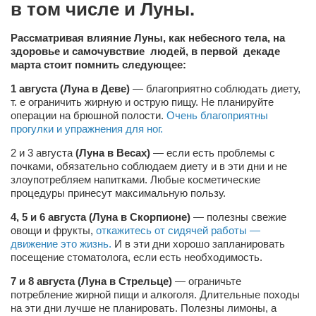
в том числе и Луны.
Сам себе доктор
Активный отдых
Рассматривая влияние Луны, как небесного тела, на
здоровье и самочувствие людей, в первой декаде
Курьезы
марта
стоит помнить следующее:
Досье
1 августа
(Луна в Деве)
— благоприятно соблюдать диету,
т. е ограничить жирную и острую пищу. Не планируйте
Арт-менеджеры
операции на брюшной полости.
Очень благоприятны
прогулки и упражнения для ног.
Лариса Ильченко
2 и 3 августа
Орест Коваль
(Луна в Весах)
— если есть проблемы с
почками, обязательно соблюдаем диету и в эти дни и не
Тамара Кубракова
злоупотребляем напитками. Любые косметические
процедуры принесут максимальную пользу.
Елена Мельник
4, 5 и 6 августа
(Луна в Скорпионе)
— полезны свежие
Вера Паненко
овощи и фрукты,
откажитесь от сидячей работы —
движение это жизнь.
И в эти дни хорошо запланировать
Семён Салатенко
посещение стоматолога, если есть необходимость.
Сергей Шепилов
7 и 8 августа
(Луна в Стрельце)
— ограничьте
Актёры
потребление жирной пищи и алкоголя. Длительные походы
на эти дни лучше не планировать. Полезны лимоны, а
Валентин Бурый