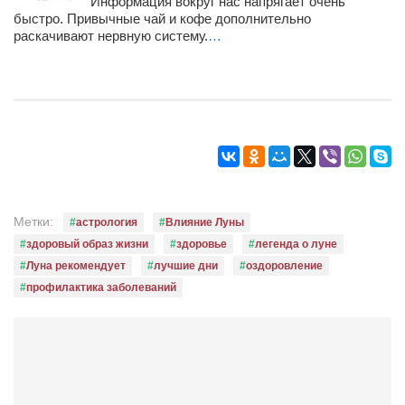
Информация вокруг нас напрягает очень
Конкурсы
быстро. Привычные чай и кофе дополнительно
раскачивают нервную систему.
…
Фестиваль. Конкурс «Колибри» 2017
Конкурс «Колибри» 2016
Конкурс «Колибри» 2015
Конкурс «Колибри» 2014
Литературный конкурс «Я люблю Украину»
Конкурс «Колибри — детям!» 2014
Конкурс «Колибри» 2013
Метки:
астрология
Влияние Луны
здоровый образ жизни
здоровье
легенда о луне
Интервью
Луна рекомендует
лучшие дни
оздоровление
Афиша
профилактика заболеваний
Афиша Киев
Афиша Сумы
О нас