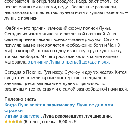
собираются на открытом воздухе, накрывают столы со
Косметологическое отделение КП Сумская
всевозможными яствами, ведут беспечные разговоры,
городская клиническая больница №4
наслаждаются прелестью лунной ночи и кушают «юебин» –
лунные пряники.
Оптика — Медтехника
Юебин – это пряник, имеющий форму полной Луны.
Тенториум -центр независимых дистрибьюторов
Сегодня их изготавливают с различной начинкой. А на
самом прянике чеканят всевозможные рисунки. Самым
популярным из них является изображение богини Чан Э,
Кафе, клубы, рестораны
миф о которой, похож на одну известную русскую сказку,
«Винегрет» — демократичный ресторан
только наоборот. Мы его рассказывали в конце нашего
материала
о влиянии Луны в третьей декаде июля.
«ЧАЙ — КАВА» магазин — кафе
Сегодня в Пекине, Гуанчжоу, Сучжоу и других частях Китая
Магазины
существуют кулинарные мастерские, специально
занимающиеся выпеканием лунных пряников, по
«CYCLE GARAGE» — магазин велосипедов
различным технологиям и с самой разнообразной начинкой.
«Книголюб» — супермаркет
Полезно знать:
Багетный двор
Когда Луна зовёт к парикмахеру. Лучшие дни для
стрижки
МАГАЗИН СТИХОВ НА ЗАКАЗ
Интим в августе .
Луна рекомендует лучшие дни.
(
5
голос, оценка:
5,00
из 5)
«Павел» — магазин мужской одежды