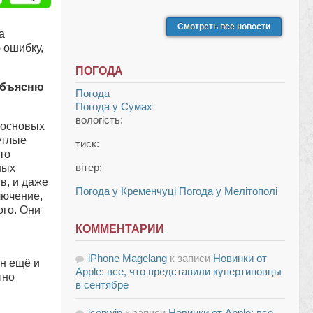
Смотреть все новости
а
 ошибку,
ПОГОДА
 объясню
Погода
Погода у
Сумах
вологість:
сосновых
етлые
тиск:
то
вітер:
ных
в, и даже
Погода у Кременчуці
Погода у Мелітополі
лючение,
ого. Они
КОММЕНТАРИИ
iPhone Magelang
к записи
Новинки от
н ещё и
Apple: все, что представили купертиновцы
тно
в сентябре
iconwin
к записи
Новинки от Apple: все,