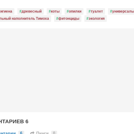
гигиена
древесный
коты
опилки
туалет
универсал
льный наполнитель Тимоха
фитонциды
экология
ТАРИЕВ 6
ентарии
6
Пинги
0