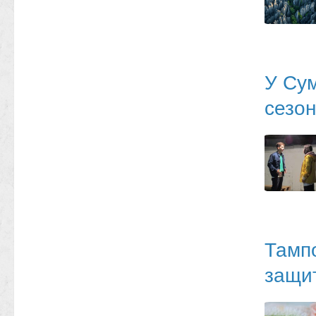
У Сум
сезо
Тамп
защи