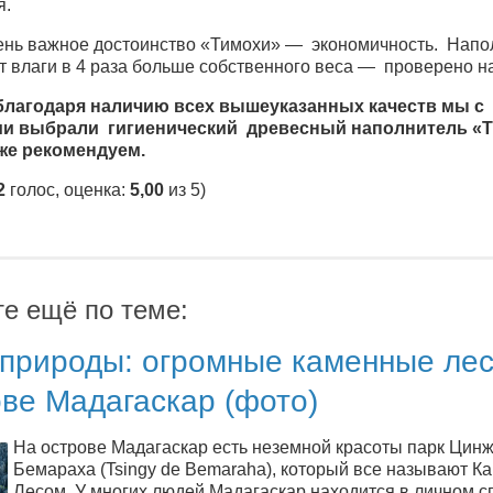
я.
ень важное достоинство «Тимохи» — экономичность. Напо
т влаги в 4 раза больше собственного веса — проверено н
благодаря наличию всех вышеуказанных качеств мы с
ми выбрали гигиенический древесный наполнитель «Т
же рекомендуем.
2
голос, оценка:
5,00
из 5)
те ещё по теме:
 природы: огромные каменные лес
ве Мадагаскар (фото)
На острове Мадагаскар есть неземной красоты парк Цин
Бемараха (Tsingy de Bemaraha), который все называют 
Лесом. У многих людей Мадагаскар находится в личном с