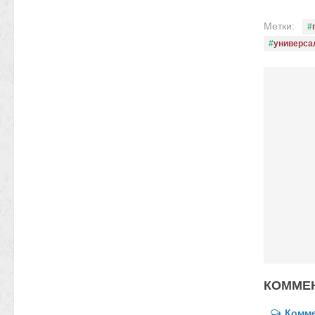
Метки:
универса
КОММЕН
Комм