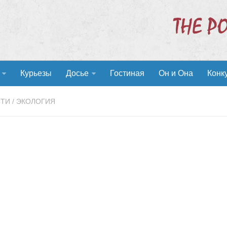
Курьезы
Досье
Гостиная
Он и Она
Конк
СТИ
/
ЭКОЛОГИЯ