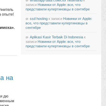
whatsapp data collector nederland
к
записи
Новинки от Apple: все, что
представили купертиновцы в сентябре
лнитель
а опыте!
ssd hosting
к записи
Новинки от Apple:
все, что представили купертиновцы в
имоха».
сентябре
Aplikasi Kasir Terbaik Di Indonesia
к
записи
Новинки от Apple: все, что
представили купертиновцы в сентябре
а на
жи дю
Каменным
писке