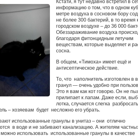
Кстати, я тут недавно встретил в се
информацию о том, что в одном ку
метре воздуха в сосновом бору со
не более 300 бактерий, в то время 
городском воздухе – до 36 000 бакт
Обеззараживание воздуха происхо
благодаря фитонцидным летучим
веществам, которые выделяет и ра
сосна.
В общем, «Тимоха» имеет ещё и
антисептическое действие.
То, что наполнитель изготовлен в 
гранул — очень удобно при пользо
Это я вам как кот говорю. Он не пы
прилипает к лапам. Даже если, выб
лотка, случается слегка разбросат
ель – хозяевам будет несложно его убрать.
ают использованные гранулы в унитаз – они отлично
ются в воде и не забивают канализацию. А жителям частны
 можно использовать использованные гранулы в качестве