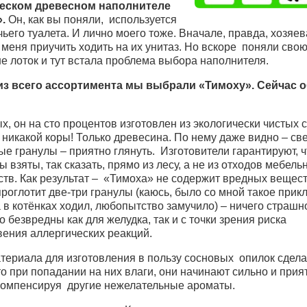
ческом древесном наполнителе
.
Он, как вы поняли, используется
ьего туалета. И лично моего тоже. Вначале, правда, хозяев
меня приучить ходить на их унитаз. Но вскоре поняли свою
е лоток и тут встала проблема выбора наполнителя.
 из всего ассортимента мы выбрали «Тимоху». Сейчас
, он на сто процентов изготовлен из экологически чистых 
 никакой коры! Только древесина. По нему даже видно – св
е гранулы – приятно глянуть. Изготовители гарантируют, ч
 взяты, так сказать, прямо из лесу, а не из отходов мебель
тв. Как результат – «Тимоха» не содержит вредных вещест
проглотит две-три гранулы (каюсь, было со мной такое прик
 в котёнках ходил, любопытство замучило) – ничего страшн
 безвредны как для желудка, так и с точки зрения риска
вения аллергических реакций.
териала для изготовления в пользу сосновых опилок сдела
то при попадании на них влаги, они начинают сильно и прия
 компенсируя другие нежелательные ароматы.