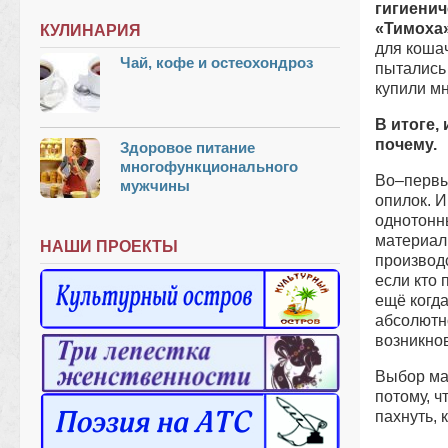
гигиени
«Тимоха»
КУЛИНАРИЯ
для кошач
Чай, кофе и остеохондроз
пытались 
купили мн
В итоге,
почему.
Здоровое питание
многофункционального
Во–первых
мужчины
опилок. И
однотонны
материалы
НАШИ ПРОЕКТЫ
производс
если кто 
ещё когда
абсолютно
возникно
Выбор ма
потому, ч
пахнуть,