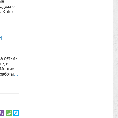
ые
надежно
ы Kotex
и
за детьми
ке, в
 Многие
 заботы
…