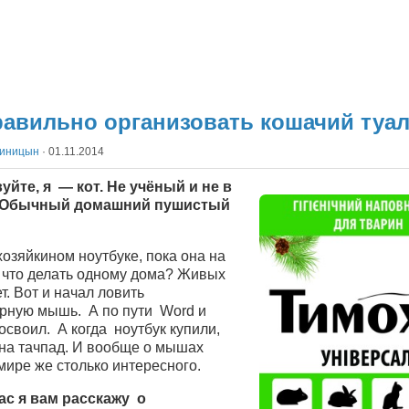
равильно организовать кошачий туал
Синицын
·
01.11.2014
уйте, я — кот. Не учёный и не в
Обычный домашний пушистый
озяйкином ноутбуке, пока она на
А что делать одному дома? Живых
. Вот и начал ловить
рную мышь. А по пути Word и
освоил. А когда ноутбук купили,
на тачпад. И вообще о мышах
мире же столько интересного.
ас я вам расскажу о