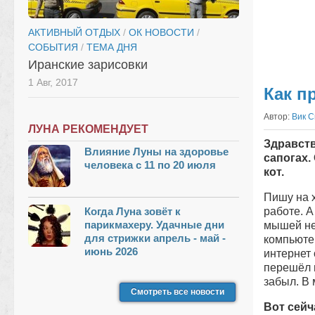
АКТИВНЫЙ ОТДЫХ
/
ОК НОВОСТИ
/
СОБЫТИЯ
/
ТЕМА ДНЯ
Иранские зарисовки
1 Авг, 2017
Как п
Автор:
Вик 
ЛУНА РЕКОМЕНДУЕТ
Здравств
Влияние Луны на здоровье
сапогах.
человека с 11 по 20 июля
кот.
Пишу на х
Когда Луна зовёт к
работе. 
парикмахеру. Удачные дни
мышей нет
для стрижки апрель - май -
компьюте
июнь 2026
интернет 
перешёл 
забыл. В 
Смотреть все новости
Вот сейч