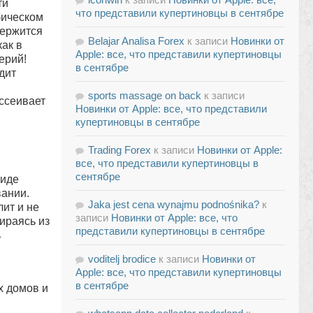
ти
что представили купертиновцы в сентябре
бическом
держится
Belajar Analisa Forex
к записи
Новинки от
как в
Apple: все, что представили купертиновцы
ерий!
в сентябре
дит
sports massage on back
к записи
ссеивает
Новинки от Apple: все, что представили
купертиновцы в сентябре
Trading Forex
к записи
Новинки от Apple:
все, что представили купертиновцы в
сентябре
виде
вании.
Jaka jest cena wynajmu podnośnika?
к
лит и не
записи
Новинки от Apple: все, что
ираясь из
представили купертиновцы в сентябре
ь
voditelj brodice
к записи
Новинки от
Apple: все, что представили купертиновцы
в сентябре
х домов и