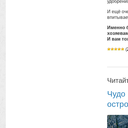
удобрени
И ещё оч
впитывае
Именно 
хозяева
И вам то
(
Читай
Чудо
остро