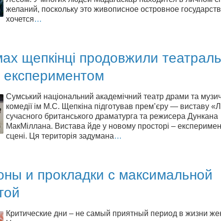
желаний, поскольку это живописное островное государств
хочется
…
ах щепкінці продовжили театрал
н експериментом
Сумський національний академічний театр драми та музич
комедії ім М.С. Щепкіна підготував прем’єру — виставу «Л
сучасного британського драматурга та режисера Дункана
МакМіллана. Вистава йде у новому просторі – експеримен
сцені. Ця територія задумана
…
оны и прокладки с максимальной
той
Критические дни – не самый приятный период в жизни ж