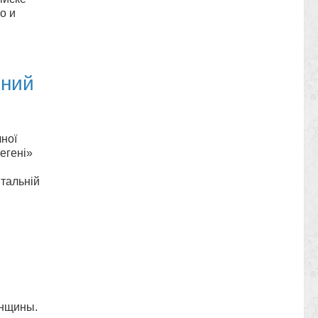
о и
ьний
ної
егені»
тальній
енщины.