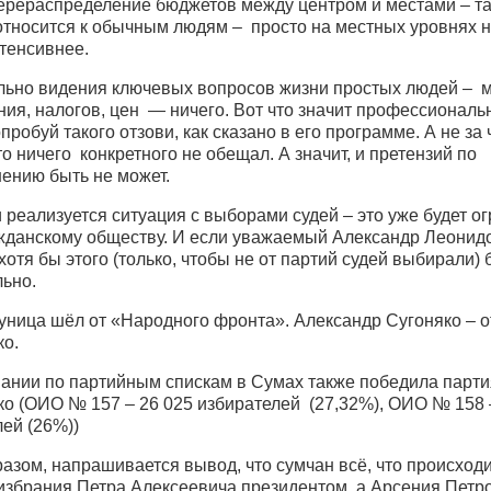
ерераспределение бюджетов между центром и местами – та
 относится к обычным людям – просто на местных уровнях 
тенсивнее.
льно видения ключевых вопросов жизни простых людей – 
ния, налогов, цен — ничего. Вот что значит профессионал
пробуй такого отзови, как сказано в его программе. А не за 
о ничего конкретного не обещал. А значит, и претензий по
ению быть не может.
 реализуется ситуация с выборами судей – это уже будет о
ажданскому обществу. И если уважаемый Александр Леонид
хотя бы этого (только, чтобы не от партий судей выбирали) 
льно.
уница шёл от «Народного фронта». Александр Сугоняко – о
о.
вании по партийным спискам в Сумах также победила парти
о (ОИО № 157 – 26 025 избирателей (27,32%), ОИО № 158 
ей (26%))
азом, напрашивается вывод, что сумчан всё, что происходи
избрания Петра Алексеевича президентом, а Арсения Петр