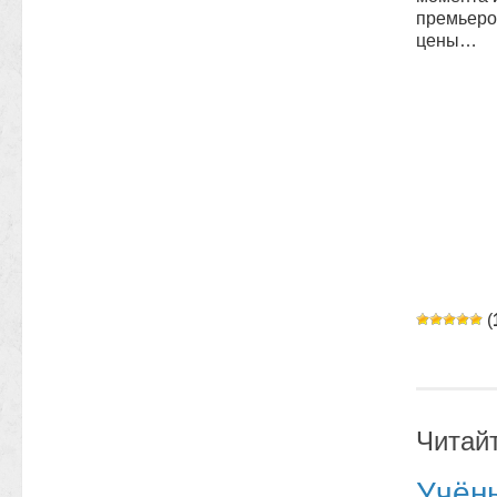
премьером
цены…
(
Читай
Учёны