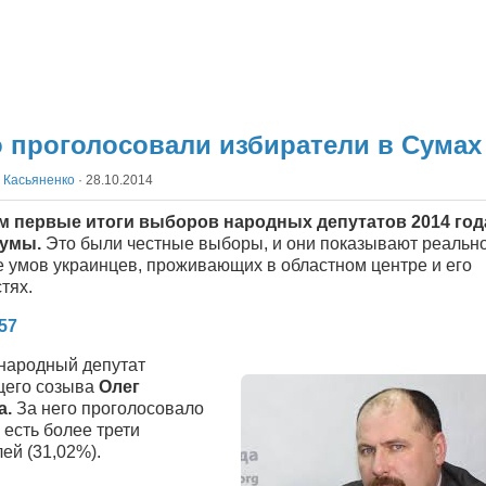
о проголосовали избиратели в Сумах
 Касьяненко
·
28.10.2014
 первые итоги выборов народных депутатов 2014 год
Сумы.
Это были честные выборы, и они показывают реальн
е умов украинцев, проживающих в областном центре и его
тях.
57
народный депутат
его созыва
Олег
а.
За него проголосовало
о есть более трети
ей (31,02%).