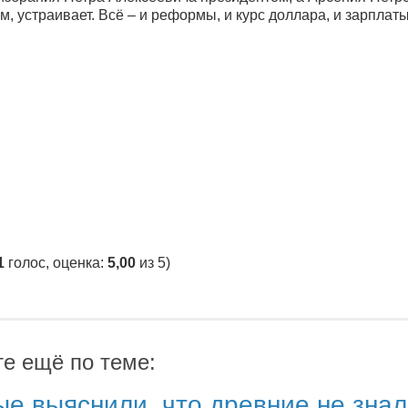
, устраивает. Всё – и реформы, и курс доллара, и зарплаты
1
голос, оценка:
5,00
из 5)
те ещё по теме:
е выяснили, что древние не зна