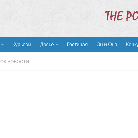
Курьезы
Досье
Гостиная
Он и Она
Конк
ОК НОВОСТИ