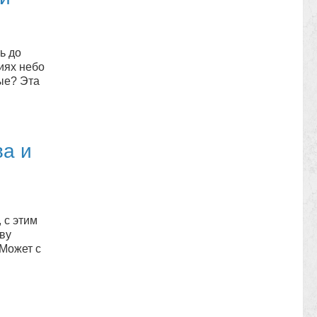
ь до
иях небо
ые? Эта
ва и
 с этим
ву
 Может с