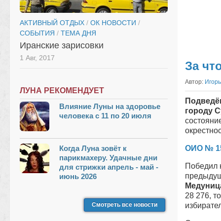
АКТИВНЫЙ ОТДЫХ
/
ОК НОВОСТИ
/
СОБЫТИЯ
/
ТЕМА ДНЯ
Иранские зарисовки
1 Авг, 2017
За чт
Автор:
Игорь
ЛУНА РЕКОМЕНДУЕТ
Подведём
Влияние Луны на здоровье
городу 
человека с 11 по 20 июля
состояни
окрестнос
Когда Луна зовёт к
ОИО № 1
парикмахеру. Удачные дни
Победил 
для стрижки апрель - май -
предыдущ
июнь 2026
Медуниц
28 276, т
Смотреть все новости
избирател