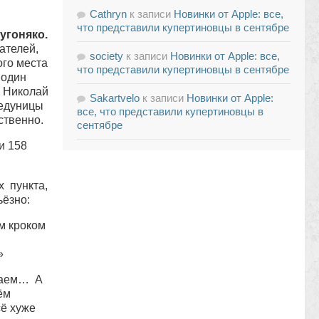
Cathryn
к записи
Новинки от Apple: все,
что представили купертиновцы в сентябре
угоняко.
ателей,
society
к записи
Новинки от Apple: все,
ого места
что представили купертиновцы в сентябре
 один
 Николай
Sakartvelo
к записи
Новинки от Apple:
Медуницы
все, что представили купертиновцы в
ственно.
сентябре
и 158
х пункта,
ьёзно:
м кроком
»
иваем… А
ём
сё хуже