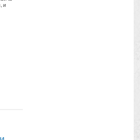
, и
ли