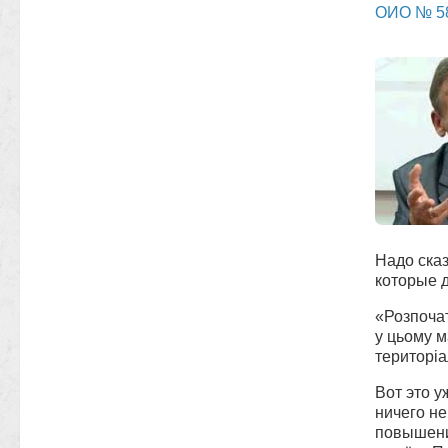
ОИО № 5
Надо сказ
которые д
«
Розпоча
у цьому м
територіа
Вот это 
ничего н
повышени