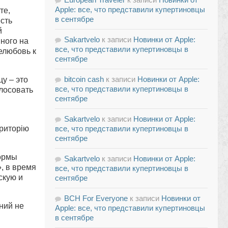
Apple: все, что представили купертиновцы
те,
в сентябре
сть
й
Sakartvelo
к записи
Новинки от Apple:
ного на
все, что представили купертиновцы в
елюбовь к
сентябре
bitcoin cash
к записи
Новинки от Apple:
у – это
все, что представили купертиновцы в
олосовать
сентябре
Sakartvelo
к записи
Новинки от Apple:
ериторію
все, что представили купертиновцы в
сентябре
формы
Sakartvelo
к записи
Новинки от Apple:
, в время
все, что представили купертиновцы в
скую и
сентябре
BCH For Everyone
к записи
Новинки от
ний не
Apple: все, что представили купертиновцы
в сентябре