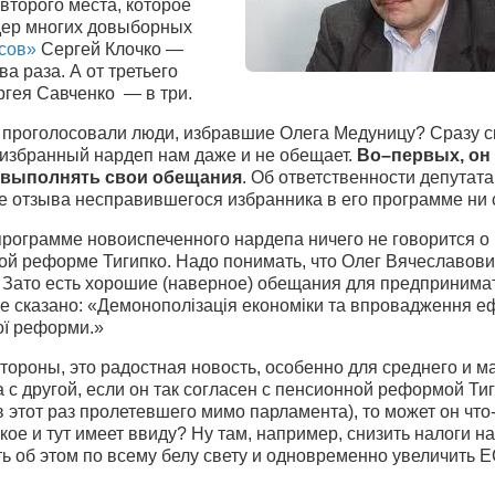
второго места, которое
дер многих довыборных
осов»
Сергей Клочко —
ва раза. А от третьего
ргея Савченко — в три.
е проголосовали люди, избравшие Олега Медуницу? Сразу с
оизбранный нардеп нам даже и не обещает.
Во–первых, он
 выполнять свои обещания
. Об ответственности депутата
е отзыва несправившегося избранника в его программе ни 
программе новоиспеченного нардепа ничего не говорится о
ой реформе Тигипко. Надо понимать, что Олег Вячеславови
. Зато есть хорошие (наверное) обещания для предпринима
е сказано: «Демонополізація економіки та впровадження е
ої реформи.»
тороны, это радостная новость, особенно для среднего и м
а с другой, если он так согласен с пенсионной реформой Тиг
в этот раз пролетевшего мимо парламента), то может он что
кое и тут имеет ввиду? Ну там, например, снизить налоги н
ь об этом по всему белу свету и одновременно увеличить Е