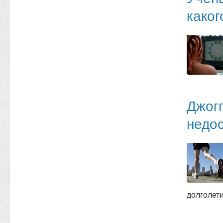
каког
Джогг
недос
долголет